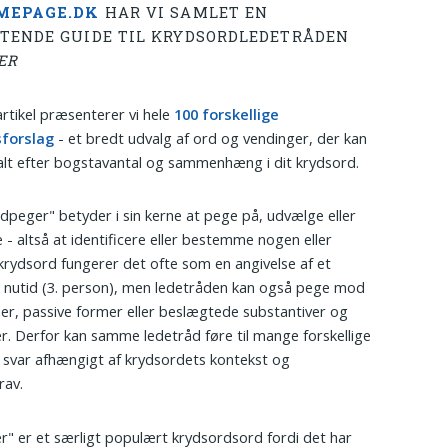
MEPAGE.DK
HAR VI SAMLET EN
TENDE GUIDE TIL KRYDSORDLEDETRÅDEN
ER
artikel præsenterer vi hele
100 forskellige
sforslag
- et bredt udvalg af ord og vendinger, der kan
lt efter bogstavantal og sammenhæng i dit krydsord.
dpeger" betyder i sin kerne at pege på, udvælge eller
- altså at identificere eller bestemme nogen eller
 krydsord fungerer det ofte som en angivelse af et
 nutid (3. person), men ledetråden kan også pege mod
r, passive former eller beslægtede substantiver og
er. Derfor kan samme ledetråd føre til mange forskellige
 svar afhængigt af krydsordets kontekst og
rav.
" er et særligt populært krydsordsord fordi det har