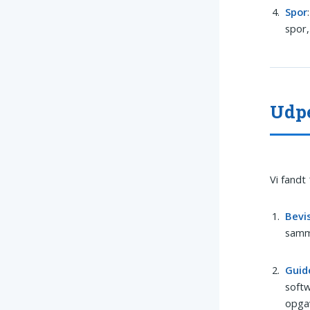
Spor
spor,
Udpe
Vi fandt
Bevi
samme
Guid
soft
opga