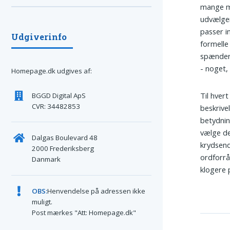
mange m
udvælger
passer i
Udgiverinfo
formell
spænder 
- noget,
Homepage.dk udgives af:
Til hvert
BGGD Digital ApS
CVR: 34482853
beskrive
betydnin
vælge de
Dalgas Boulevard 48
krydsend
2000 Frederiksberg
ordforrå
Danmark
klogere 
OBS:
Henvendelse på adressen ikke
muligt.
Post mærkes "Att: Homepage.dk"