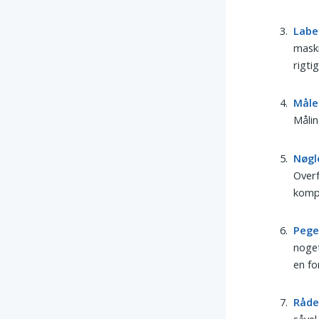
Labe
maski
rigtig
Måle
Målin
Nøgl
Overf
komp
Pege
noget
en fo
Råde