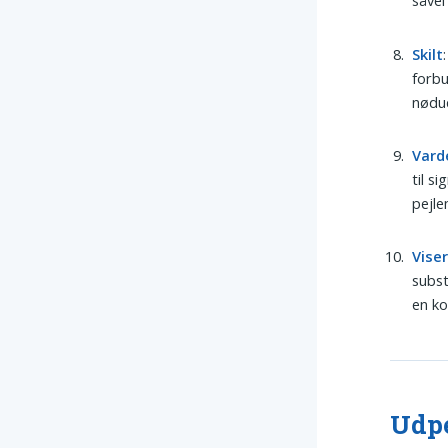
såvel
Skilt
forbu
nødu
Vard
til s
pejl
Vise
subst
en ko
Udpe