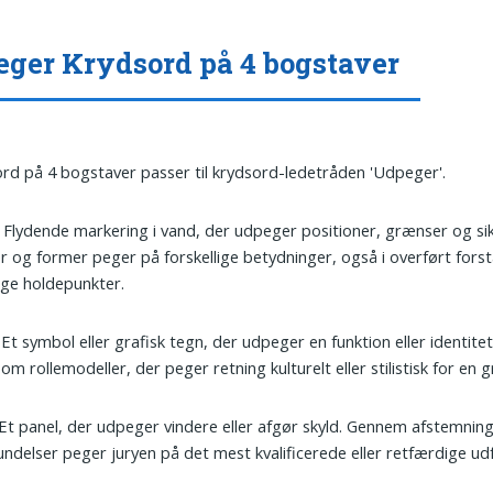
ger Krydsord på 4 bogstaver
ord på 4 bogstaver passer til krydsord-ledetråden 'Udpeger'.
: Flydende markering i vand, der udpeger positioner, grænser og sik
r og former peger på forskellige betydninger, også i overført for
ige holdepunkter.
: Et symbol eller grafisk tegn, der udpeger en funktion eller identite
om rollemodeller, der peger retning kulturelt eller stilistisk for en 
 Et panel, der udpeger vindere eller afgør skyld. Gennem afstemnin
ndelser peger juryen på det mest kvalificerede eller retfærdige udf