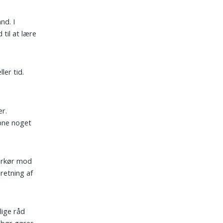
nd. I
 til at lære
ler tid.
er.
åbne noget
markør mod
retning af
lige råd