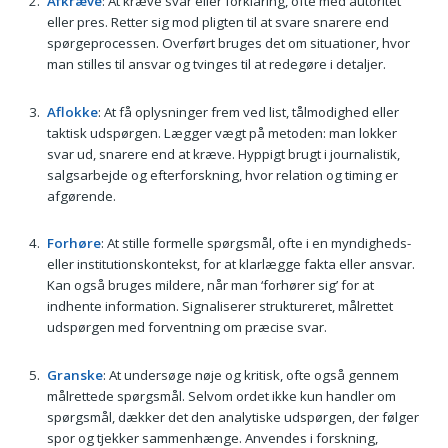
Afkræve
: At kræve svar eller forklaring, ofte med autoritet
eller pres. Retter sig mod pligten til at svare snarere end
spørgeprocessen. Overført bruges det om situationer, hvor
man stilles til ansvar og tvinges til at redegøre i detaljer.
Aflokke
: At få oplysninger frem ved list, tålmodighed eller
taktisk udspørgen. Lægger vægt på metoden: man lokker
svar ud, snarere end at kræve. Hyppigt brugt i journalistik,
salgsarbejde og efterforskning, hvor relation og timing er
afgørende.
Forhøre
: At stille formelle spørgsmål, ofte i en myndigheds-
eller institutionskontekst, for at klarlægge fakta eller ansvar.
Kan også bruges mildere, når man ‘forhører sig’ for at
indhente information. Signaliserer struktureret, målrettet
udspørgen med forventning om præcise svar.
Granske
: At undersøge nøje og kritisk, ofte også gennem
målrettede spørgsmål. Selvom ordet ikke kun handler om
spørgsmål, dækker det den analytiske udspørgen, der følger
spor og tjekker sammenhænge. Anvendes i forskning,