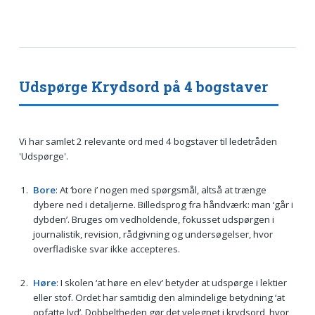
Udspørge Krydsord på 4 bogstaver
Vi har samlet 2 relevante ord med 4 bogstaver til ledetråden
'Udspørge'.
Bore
: At ‘bore i’ nogen med spørgsmål, altså at trænge
dybere ned i detaljerne. Billedsprog fra håndværk: man ‘går i
dybden’. Bruges om vedholdende, fokusset udspørgen i
journalistik, revision, rådgivning og undersøgelser, hvor
overfladiske svar ikke accepteres.
Høre
: I skolen ‘at høre en elev’ betyder at udspørge i lektier
eller stof. Ordet har samtidig den almindelige betydning ‘at
opfatte lyd’. Dobbeltheden gør det velegnet i krydsord, hvor