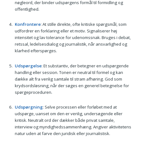
nøgleord, der binder udspørgens formål til formidling og
offentlighed.
Konfrontere
: At stille direkte, ofte kritiske spørgsmål, som
udfordrer en forklaring eller et motiv. Signaliserer høj
intensitet og lav tolerance for udenomssnak. Bruges i debat,
retssal, ledelsesdialog og journalistik, når ansvarlighed og
klarhed efterspørges.
Udspørgelse
: Et substantiv, der betegner en udspørgende
handling eller session. Tonen er neutral til formel og kan
dække alt fra venlig samtale til stram afhøring. God som
krydsordsløsning, når der søges en generel betegnelse for
spørgeproceduren.
Udspørgning
: Selve processen eller forløbet med at
udspørge, uanset om den er venlig, undersøgende eller
kritisk. Neutralt ord der dækker både privat samtale,
interview og myndighedssammenhæng. Angiver aktivitetens
natur uden at farve den juridisk eller journalistisk.