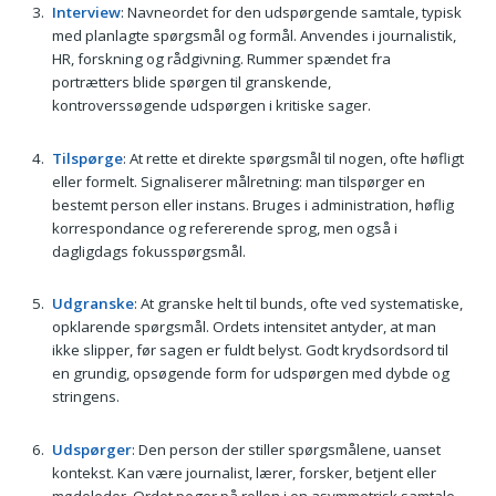
Interview
: Navneordet for den udspørgende samtale, typisk
med planlagte spørgsmål og formål. Anvendes i journalistik,
HR, forskning og rådgivning. Rummer spændet fra
portrætters blide spørgen til granskende,
kontroverssøgende udspørgen i kritiske sager.
Tilspørge
: At rette et direkte spørgsmål til nogen, ofte høfligt
eller formelt. Signaliserer målretning: man tilspørger en
bestemt person eller instans. Bruges i administration, høflig
korrespondance og refererende sprog, men også i
dagligdags fokusspørgsmål.
Udgranske
: At granske helt til bunds, ofte ved systematiske,
opklarende spørgsmål. Ordets intensitet antyder, at man
ikke slipper, før sagen er fuldt belyst. Godt krydsordsord til
en grundig, opsøgende form for udspørgen med dybde og
stringens.
Udspørger
: Den person der stiller spørgsmålene, uanset
kontekst. Kan være journalist, lærer, forsker, betjent eller
mødeleder. Ordet peger på rollen i en asymmetrisk samtale,