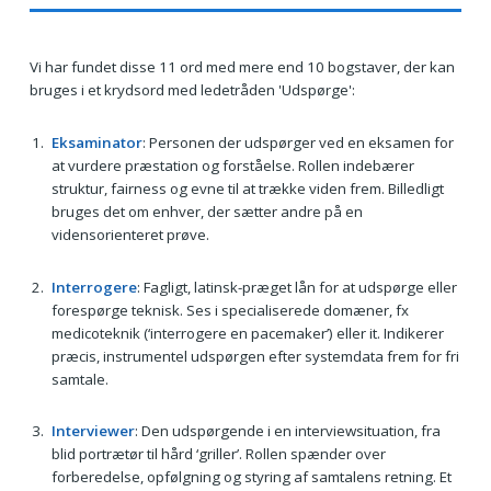
Vi har fundet disse 11 ord med mere end 10 bogstaver, der kan
bruges i et krydsord med ledetråden 'Udspørge':
Eksaminator
: Personen der udspørger ved en eksamen for
at vurdere præstation og forståelse. Rollen indebærer
struktur, fairness og evne til at trække viden frem. Billedligt
bruges det om enhver, der sætter andre på en
vidensorienteret prøve.
Interrogere
: Fagligt, latinsk-præget lån for at udspørge eller
forespørge teknisk. Ses i specialiserede domæner, fx
medicoteknik (‘interrogere en pacemaker’) eller it. Indikerer
præcis, instrumentel udspørgen efter systemdata frem for fri
samtale.
Interviewer
: Den udspørgende i en interviewsituation, fra
blid portrætør til hård ‘griller’. Rollen spænder over
forberedelse, opfølgning og styring af samtalens retning. Et