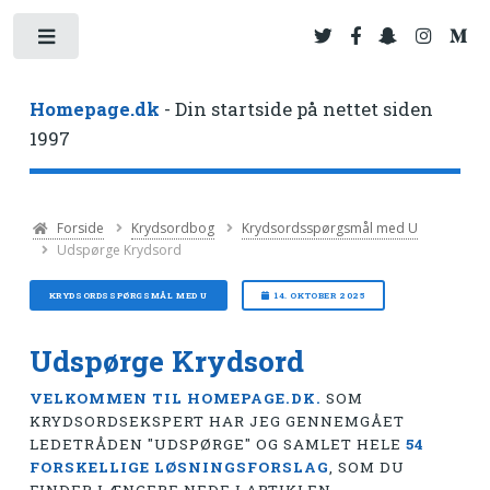
Toggle
Homepage.dk
- Din startside på nettet siden
1997
Forside
Krydsordbog
Krydsordsspørgsmål med U
Udspørge Krydsord
KRYDSORDSSPØRGSMÅL MED U
14. OKTOBER 2025
Udspørge Krydsord
VELKOMMEN TIL HOMEPAGE.DK.
SOM
KRYDSORDSEKSPERT HAR JEG GENNEMGÅET
LEDETRÅDEN "UDSPØRGE" OG SAMLET HELE
54
FORSKELLIGE LØSNINGSFORSLAG
, SOM DU