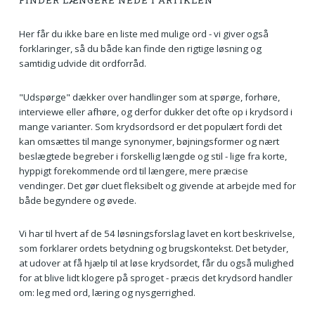
FINDER LÆNGERE NEDE I ARTIKLEN
Her får du ikke bare en liste med mulige ord - vi giver også
forklaringer, så du både kan finde den rigtige løsning og
samtidig udvide dit ordforråd.
"Udspørge" dækker over handlinger som at spørge, forhøre,
interviewe eller afhøre, og derfor dukker det ofte op i krydsord i
mange varianter. Som krydsordsord er det populært fordi det
kan omsættes til mange synonymer, bøjningsformer og nært
beslægtede begreber i forskellig længde og stil - lige fra korte,
hyppigt forekommende ord til længere, mere præcise
vendinger. Det gør cluet fleksibelt og givende at arbejde med for
både begyndere og øvede.
Vi har til hvert af de 54 løsningsforslag lavet en kort beskrivelse,
som forklarer ordets betydning og brugskontekst. Det betyder,
at udover at få hjælp til at løse krydsordet, får du også mulighed
for at blive lidt klogere på sproget - præcis det krydsord handler
om: leg med ord, læring og nysgerrighed.