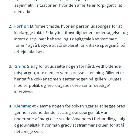
asymmetri i situationen, hvor den afhørte er forpligtet til at
medvirke.
Forhør
: Et formelt møde, hvor en person udspørges for at
klarlægge fakta. Er knyttet til myndigheder, undersøgelser og
intern disciplinær behandling. I daglig tale kan ‘komme til
forhør’ også betyde at stå skoleret for kritiske spørgsmål på
arbejdspladsen.
Grille
: Slang for at udsætte nogen for hård, vedholdende
udspørgen, ofte med en varm, presset stemning. Billedet er
hentet fra køkkenet: man ‘sætter nogen på grillen’. Bruges i
medier, politik og hverdagsbeskrivelser af ‘svedige’
interviews.
Klemme
: At klemme nogen for oplysninger er at lægge pres
gennem vedholdende, strategiske spørgsmål. Har
undertone af magt eller snilde. Anvendes i forhandling, salg
og journalistik, hvor man gradvist strammer skruen for at få
det ærlige svar.