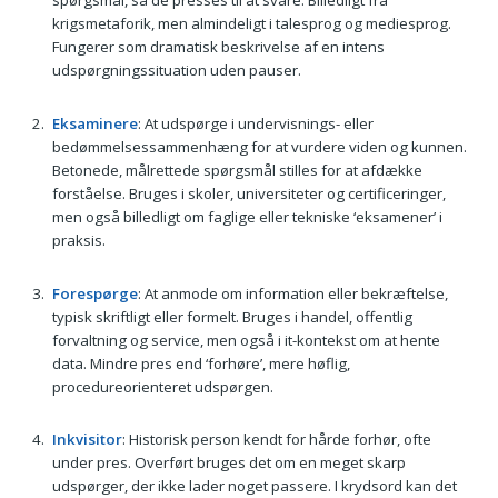
spørgsmål, så de presses til at svare. Billedligt fra
krigsmetaforik, men almindeligt i talesprog og mediesprog.
Fungerer som dramatisk beskrivelse af en intens
udspørgningssituation uden pauser.
Eksaminere
: At udspørge i undervisnings- eller
bedømmelsessammenhæng for at vurdere viden og kunnen.
Betonede, målrettede spørgsmål stilles for at afdække
forståelse. Bruges i skoler, universiteter og certificeringer,
men også billedligt om faglige eller tekniske ‘eksamener’ i
praksis.
Forespørge
: At anmode om information eller bekræftelse,
typisk skriftligt eller formelt. Bruges i handel, offentlig
forvaltning og service, men også i it-kontekst om at hente
data. Mindre pres end ‘forhøre’, mere høflig,
procedureorienteret udspørgen.
Inkvisitor
: Historisk person kendt for hårde forhør, ofte
under pres. Overført bruges det om en meget skarp
udspørger, der ikke lader noget passere. I krydsord kan det