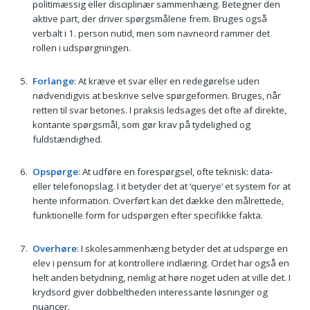
politimæssig eller disciplinær sammenhæng. Betegner den
aktive part, der driver spørgsmålene frem. Bruges også
verbalt i 1. person nutid, men som navneord rammer det
rollen i udspørgningen.
Forlange
: At kræve et svar eller en redegørelse uden
nødvendigvis at beskrive selve spørgeformen. Bruges, når
retten til svar betones. I praksis ledsages det ofte af direkte,
kontante spørgsmål, som gør krav på tydelighed og
fuldstændighed.
Opspørge
: At udføre en forespørgsel, ofte teknisk: data-
eller telefonopslag. I it betyder det at ‘querye’ et system for at
hente information. Overført kan det dække den målrettede,
funktionelle form for udspørgen efter specifikke fakta.
Overhøre
: I skolesammenhæng betyder det at udspørge en
elev i pensum for at kontrollere indlæring. Ordet har også en
helt anden betydning, nemlig at høre noget uden at ville det. I
krydsord giver dobbeltheden interessante løsninger og
nuancer.