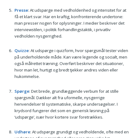
Presse
: At udspørge med vedholdenhed og intensitet for at
få et klart svar. Har en kraftig, konfronterende undertone:
man presser nogen for oplysninger. I medier beskriver det
interviewstilen, i politik forhandlingstaktik, i privatliv
vedholden nysgerrighed.
Quizze
: At udspørge i quizform, hvor spørgsmål tester viden
på underholdende måde. Kan være legende og socialt, men
også målrettet træning. Overført beskriver det situationer,
hvor man let, hurtigt og bredt tjekker andres viden eller
hukommelse.
Spørge
: Det brede, grundlæggende verbum for at stille
spørgsmål. Dækker alt fra uformelle, nysgerrige
henvendelser til systematiske, skarpe undersøgelser. I
krydsord fungerer det som en generisk løsning på
‘udspørge’, især hvor kortere svar foretrækkes.
Udhøre
: At udspørge grundigt og vedholdende, ofte med en