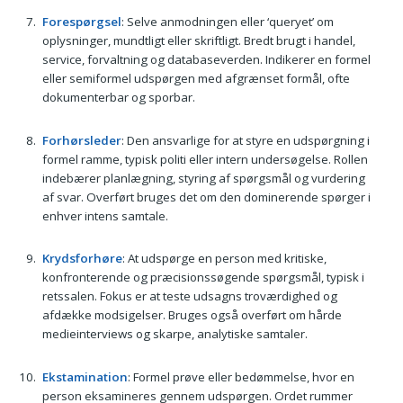
Forespørgsel
: Selve anmodningen eller ‘queryet’ om
oplysninger, mundtligt eller skriftligt. Bredt brugt i handel,
service, forvaltning og databaseverden. Indikerer en formel
eller semiformel udspørgen med afgrænset formål, ofte
dokumenterbar og sporbar.
Forhørsleder
: Den ansvarlige for at styre en udspørgning i
formel ramme, typisk politi eller intern undersøgelse. Rollen
indebærer planlægning, styring af spørgsmål og vurdering
af svar. Overført bruges det om den dominerende spørger i
enhver intens samtale.
Krydsforhøre
: At udspørge en person med kritiske,
konfronterende og præcisionssøgende spørgsmål, typisk i
retssalen. Fokus er at teste udsagns troværdighed og
afdække modsigelser. Bruges også overført om hårde
medieinterviews og skarpe, analytiske samtaler.
Ekstamination
: Formel prøve eller bedømmelse, hvor en
person eksamineres gennem udspørgen. Ordet rummer