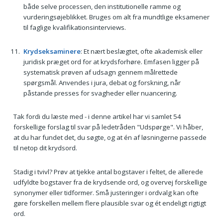
både selve processen, den institutionelle ramme og
vurderingsøjeblikket. Bruges om alt fra mundtlige eksamener
til faglige kvalifikationsinterviews.
Krydseksaminere
: Et nært beslægtet, ofte akademisk eller
juridisk præget ord for at krydsforhøre. Emfasen ligger på
systematisk prøven af udsagn gennem målrettede
spørgsmål. Anvendes i jura, debat og forskning, når
påstande presses for svagheder eller nuancering.
Tak fordi du læste med - i denne artikel har vi samlet 54
forskellige forslag til svar på ledetråden "Udspørge". Vi håber,
at du har fundet det, du søgte, og at én af løsningerne passede
til netop dit krydsord.
Stadig i tvivl? Prøv at tjekke antal bogstaver i feltet, de allerede
udfyldte bogstaver fra de krydsende ord, og overvej forskellige
synonymer eller tidformer. Små justeringer i ordvalg kan ofte
gøre forskellen mellem flere plausible svar og ét endeligt rigtigt
ord.