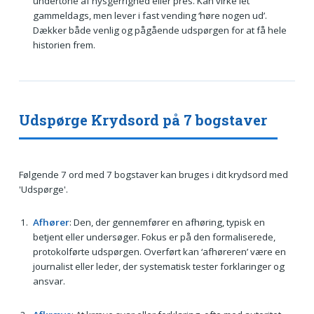
undertone af nysgerrighed eller pres. Kan virke let
gammeldags, men lever i fast vending ‘høre nogen ud’.
Dækker både venlig og pågående udspørgen for at få hele
historien frem.
Udspørge Krydsord på 7 bogstaver
Følgende 7 ord med 7 bogstaver kan bruges i dit krydsord med
'Udspørge'.
Afhører
: Den, der gennemfører en afhøring, typisk en
betjent eller undersøger. Fokus er på den formaliserede,
protokolførte udspørgen. Overført kan ‘afhøreren’ være en
journalist eller leder, der systematisk tester forklaringer og
ansvar.