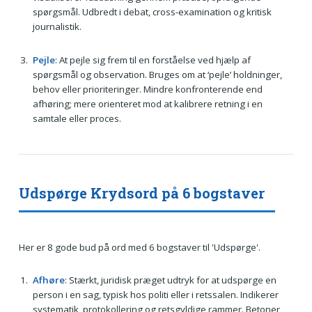
spørgsmål. Udbredt i debat, cross-examination og kritisk
journalistik.
Pejle
: At pejle sig frem til en forståelse ved hjælp af
spørgsmål og observation. Bruges om at ‘pejle’ holdninger,
behov eller prioriteringer. Mindre konfronterende end
afhøring; mere orienteret mod at kalibrere retning i en
samtale eller proces.
Udspørge Krydsord på 6 bogstaver
Her er 8 gode bud på ord med 6 bogstaver til 'Udspørge'.
Afhøre
: Stærkt, juridisk præget udtryk for at udspørge en
person i en sag, typisk hos politi eller i retssalen. Indikerer
systematik, protokollering og retsgyldige rammer. Betoner