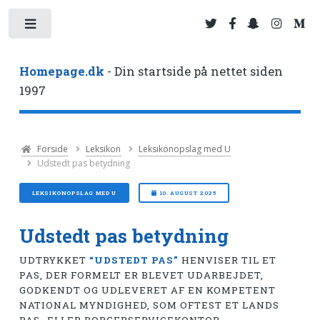
Toggle
Homepage.dk
- Din startside på nettet siden
1997
Forside
Leksikon
Leksikonopslag med U
Udstedt pas betydning
LEKSIKONOPSLAG MED U
10. AUGUST 2025
Udstedt pas betydning
UDTRYKKET
“UDSTEDT PAS”
HENVISER TIL ET
PAS, DER FORMELT ER BLEVET UDARBEJDET,
GODKENDT OG UDLEVERET AF EN KOMPETENT
NATIONAL MYNDIGHED, SOM OFTEST ET LANDS