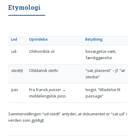
Etymologi
Led
Oprindelse
Betydning
ud-
Oldnordisk
út
bevægelse væk,
færdiggørelse
sted(t)
Olddansk
stethi
“sat, placeret” – jf. “at
stedse”
pas
Fra fransk
passer
→
bogst. “tilladelse til
middelengelsk
pass
passage”
Sammenstillingen “ud-stedt” antyder, at dokumentet er “sat ud” i
verden som gyldigt.