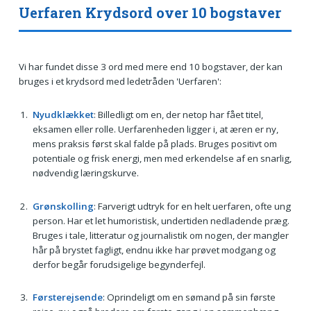
Uerfaren Krydsord over 10 bogstaver
Vi har fundet disse 3 ord med mere end 10 bogstaver, der kan
bruges i et krydsord med ledetråden 'Uerfaren':
Nyudklækket
: Billedligt om en, der netop har fået titel,
eksamen eller rolle. Uerfarenheden ligger i, at æren er ny,
mens praksis først skal falde på plads. Bruges positivt om
potentiale og frisk energi, men med erkendelse af en snarlig,
nødvendig læringskurve.
Grønskolling
: Farverigt udtryk for en helt uerfaren, ofte ung
person. Har et let humoristisk, undertiden nedladende præg.
Bruges i tale, litteratur og journalistik om nogen, der mangler
hår på brystet fagligt, endnu ikke har prøvet modgang og
derfor begår forudsigelige begynderfejl.
Førsterejsende
: Oprindeligt om en sømand på sin første