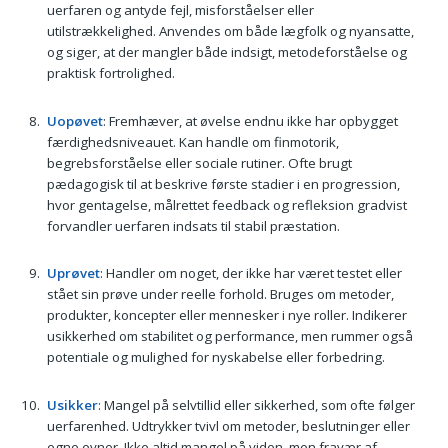
uerfaren og antyde fejl, misforståelser eller
utilstrækkelighed. Anvendes om både lægfolk og nyansatte,
og siger, at der mangler både indsigt, metodeforståelse og
praktisk fortrolighed.
Uopøvet
: Fremhæver, at øvelse endnu ikke har opbygget
færdighedsniveauet. Kan handle om finmotorik,
begrebsforståelse eller sociale rutiner. Ofte brugt
pædagogisk til at beskrive første stadier i en progression,
hvor gentagelse, målrettet feedback og refleksion gradvist
forvandler uerfaren indsats til stabil præstation.
Uprøvet
: Handler om noget, der ikke har været testet eller
stået sin prøve under reelle forhold. Bruges om metoder,
produkter, koncepter eller mennesker i nye roller. Indikerer
usikkerhed om stabilitet og performance, men rummer også
potentiale og mulighed for nyskabelse eller forbedring.
Usikker
: Mangel på selvtillid eller sikkerhed, som ofte følger
uerfarenhed. Udtrykker tvivl om metoder, beslutninger eller
egne evner. Ikke altid mangel på viden, men fravær af