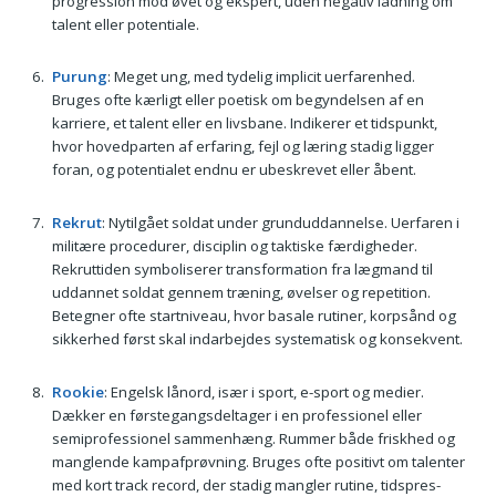
progression mod øvet og ekspert, uden negativ ladning om
talent eller potentiale.
Purung
: Meget ung, med tydelig implicit uerfarenhed.
Bruges ofte kærligt eller poetisk om begyndelsen af en
karriere, et talent eller en livsbane. Indikerer et tidspunkt,
hvor hovedparten af erfaring, fejl og læring stadig ligger
foran, og potentialet endnu er ubeskrevet eller åbent.
Rekrut
: Nytilgået soldat under grunduddannelse. Uerfaren i
militære procedurer, disciplin og taktiske færdigheder.
Rekruttiden symboliserer transformation fra lægmand til
uddannet soldat gennem træning, øvelser og repetition.
Betegner ofte startniveau, hvor basale rutiner, korpsånd og
sikkerhed først skal indarbejdes systematisk og konsekvent.
Rookie
: Engelsk lånord, især i sport, e-sport og medier.
Dækker en førstegangsdeltager i en professionel eller
semiprofessionel sammenhæng. Rummer både friskhed og
manglende kampafprøvning. Bruges ofte positivt om talenter
med kort track record, der stadig mangler rutine, tidspres-