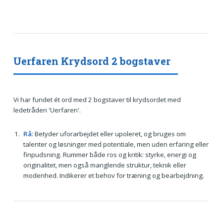
Uerfaren Krydsord 2 bogstaver
Vi har fundet ét ord med 2 bogstaver til krydsordet med
ledetråden 'Uerfaren'.
Rå
: Betyder uforarbejdet eller upoleret, og bruges om
talenter og løsninger med potentiale, men uden erfaring eller
finpudsning. Rummer både ros og kritik: styrke, energi og
originalitet, men også manglende struktur, teknik eller
modenhed. Indikerer et behov for træning og bearbejdning.