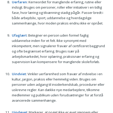
Uerfaren
: Kerneordet for manglende erfaring, rutine eller
indsigt. Bruges om personer, roller eller initiativer i en tidlig
fase, hvor læring og tilvænning stadig pågår. Passer bredt i
både arbejdsliv, sport, uddannelse og hverdagslige
sammenhænge, hvor moden praksis endnu ikke er opnået.
Ufaglært
: Betegner en person uden formel faglig
uddannelse inden for et felt. Ikke synonymt med
inkompetent, men signalerer fravær af certificeret baggrund
og ofte begrænset erfaring. Bruges især på
arbejdsmarkedet, hvor oplæring, praksisnær erfaring og
supervision kan kompensere for manglende skoleforløb.
Uindviet
: Vinkler uerfarenhed som fravær af indvielse i en
kultur, jargon, praksis eller hemmelig viden. Bruges om
personer uden adgang til insiderkendskab, procedurer eller
uskrevne regler. Kan dække nye medarbejdere, tilkomne
medlemmer og publikum uden forudsætninger for at forstå
avancerede sammenhænge.
Uindøvet
: Markerer, at noget ikke er øvet igennem eller