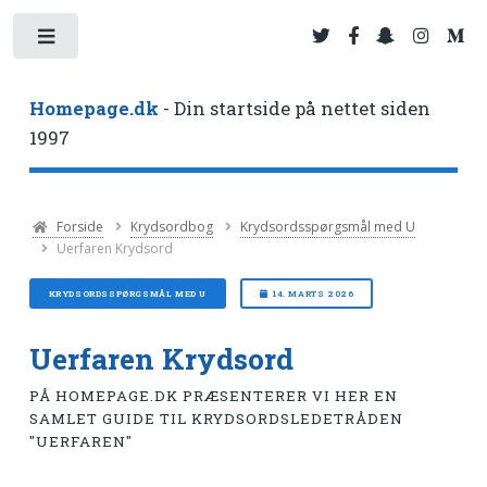
Toggle
Homepage.dk
- Din startside på nettet siden
1997
Forside
Krydsordbog
Krydsordsspørgsmål med U
Uerfaren Krydsord
KRYDSORDSSPØRGSMÅL MED U
14. MARTS 2026
Uerfaren Krydsord
PÅ HOMEPAGE.DK PRÆSENTERER VI HER EN
SAMLET GUIDE TIL KRYDSORDSLEDETRÅDEN
"UERFAREN"