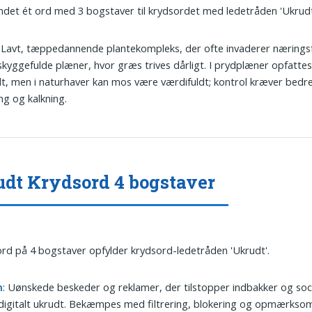
undet ét ord med 3 bogstaver til krydsordet med ledetråden 'Ukrudt
: Lavt, tæppedannende plantekompleks, der ofte invaderer nærings
 skyggefulde plæner, hvor græs trives dårligt. I prydplæner opfatte
t, men i naturhaver kan mos være værdifuldt; kontrol kræver bedr
ing og kalkning.
dt Krydsord 4 bogstaver
ord på 4 bogstaver opfylder krydsord-ledetråden 'Ukrudt'.
m
: Uønskede beskeder og reklamer, der tilstopper indbakker og soc
digitalt ukrudt. Bekæmpes med filtrering, blokering og opmærkso