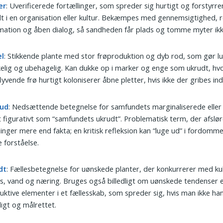
er
: Uverificerede fortællinger, som spreder sig hurtigt og forstyrrer
t i en organisation eller kultur. Bekæmpes med gennemsigtighed, r
mation og åben dialog, så sandheden får plads og tomme myter ikk
el
: Stikkende plante med stor frøproduktion og dyb rod, som gør l
elig og ubehagelig. Kan dukke op i marker og enge som ukrudt, h
flyvende frø hurtigt koloniserer åbne pletter, hvis ikke der gribes ind 
ud
: Nedsættende betegnelse for samfundets marginaliserede eller k
 figurativt som “samfundets ukrudt”. Problematisk term, der afslør
inger mere end fakta; en kritisk refleksion kan “luge ud” i fordomm
 forståelse.
dt
: Fællesbetegnelse for uønskede planter, der konkurrerer med ku
s, vand og næring. Bruges også billedligt om uønskede tendenser e
uktive elementer i et fællesskab, som spreder sig, hvis man ikke ha
digt og målrettet.