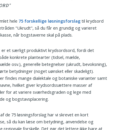
ORD"
amlet hele
75 forskellige løsningsforslag
til krydsord
tråden "Ukrudt", så du får en grundig og varieret
kasse, når bogstaverne skal på plads.
 er et særligt produktivt krydsordsord, fordi det
åde konkrete plantearter (tidsel, mælde,
lde osv.), generelle betegnelser (ukrudt, bevoksning),
ørte betydninger (noget uønsket eller skadeligt).
r findes mange dialektale og botaniske varianter samt
 navne, hvilket giver krydsordssættere masser af
er for at variere sværhedsgraden og lege med
de og bogstavsplacering.
 af de 75 løsningsforslag har vi skrevet en kort
lse, så du kan læse om betydning, anvendelse og
e regionale forskelle. Det gør det lettere ikke bare at