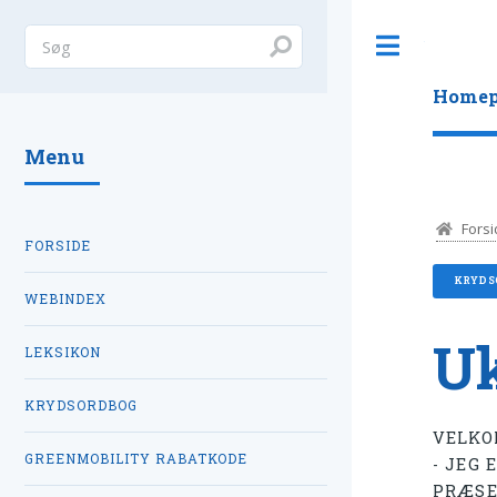
Toggle
Homep
Menu
Forsi
FORSIDE
KRYDS
WEBINDEX
Uk
LEKSIKON
KRYDSORDBOG
VELKO
GREENMOBILITY RABATKODE
- JEG 
PRÆSE