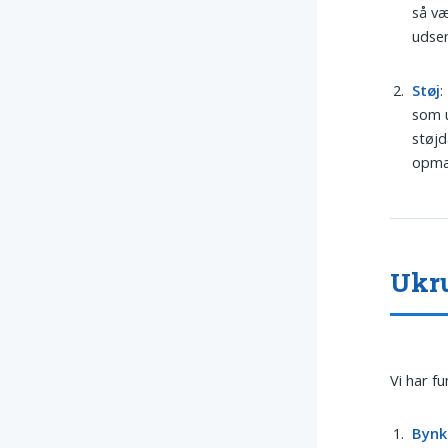
så væ
udsen
Støj
:
som u
støjd
opmæ
Ukru
Vi har f
Bynk