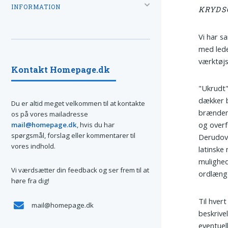
INFORMATION
KRYDS
Vi har s
med lede
værktøjs
Kontakt Homepage.dk
"Ukrudt"
dækker b
Du er altid meget velkommen til at kontakte
brændenæ
os på vores mailadresse
og overf
mail@homepage.dk
, hvis du har
spørgsmål, forslag eller kommentarer til
Derudove
vores indhold.
latinske
mulighed
Vi værdsætter din feedback og ser frem til at
ordlæng
høre fra dig!
Til hvert
mail@homepage.dk
beskrive
eventuell