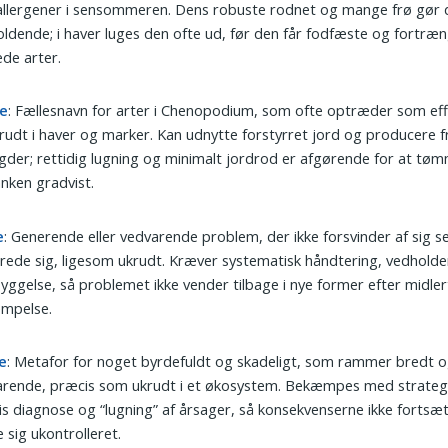
allergener i sensommeren. Dens robuste rodnet og mange frø gør 
ldende; i haver luges den ofte ud, før den får fodfæste og fortræ
de arter.
e
: Fællesnavn for arter i Chenopodium, som ofte optræder som eff
rudt i haver og marker. Kan udnytte forstyrret jord og producere fr
er; rettidig lugning og minimalt jordrod er afgørende for at tø
nken gradvist.
e
: Generende eller vedvarende problem, der ikke forsvinder af sig s
rede sig, ligesom ukrudt. Kræver systematisk håndtering, vedhold
yggelse, så problemet ikke vender tilbage i nye former efter midler
mpelse.
e
: Metafor for noget byrdefuldt og skadeligt, som rammer bredt 
rende, præcis som ukrudt i et økosystem. Bekæmpes med strategi
s diagnose og “lugning” af årsager, så konsekvenserne ikke fortsæ
 sig ukontrolleret.