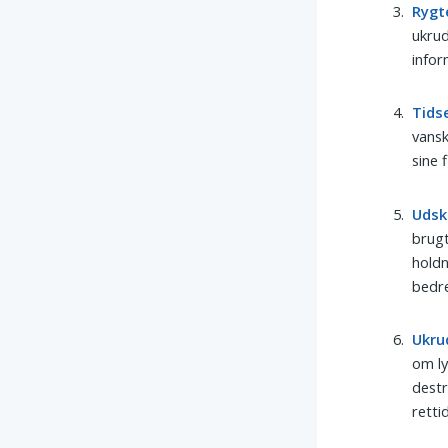
Rygt
ukrud
infor
Tids
vansk
sine 
Udsk
brugt
holdn
bedre
Ukru
om ly
destr
retti