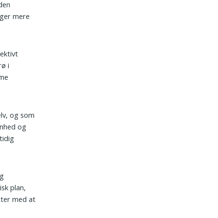
den
nger mere
ektivt
ø i
mme
elv, og som
enhed og
tidig
og
sk plan,
tter med at