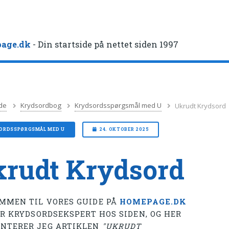
age.dk
- Din startside på nettet siden 1997
de
Krydsordbog
Krydsordsspørgsmål med U
Ukrudt Krydsord
ORDSSPØRGSMÅL MED U
24. OKTOBER 2025
rudt Krydsord
MMEN TIL VORES GUIDE PÅ
HOMEPAGE.DK
ER KRYDSORDSEKSPERT HOS SIDEN, OG HER
NTERER JEG ARTIKLEN
"UKRUDT