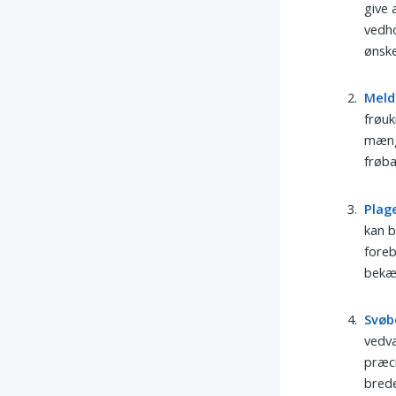
give 
vedho
ønske
Meld
frøuk
mængd
frøba
Plag
kan b
foreb
bekæ
Svøb
vedva
præci
brede