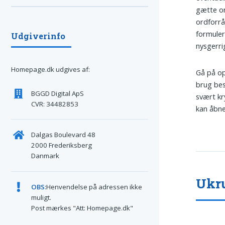
gætte or
ordforrå
formuler
Udgiverinfo
nysgerri
Homepage.dk udgives af:
Gå på op
brug bes
BGGD Digital ApS
svært kry
CVR: 34482853
kan åbne
Dalgas Boulevard 48
2000 Frederiksberg
Danmark
Ukru
OBS:
Henvendelse på adressen ikke
muligt.
Post mærkes "Att: Homepage.dk"