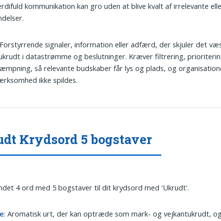
rdifuld kommunikation kan gro uden at blive kvalt af irrelevante ell
delser.
 Forstyrrende signaler, information eller adfærd, der skjuler det væ
krudt i datastrømme og beslutninger. Kræver filtrering, prioriteri
æmpning, så relevante budskaber får lys og plads, og organisatio
rksomhed ikke spildes.
dt Krydsord 5 bogstaver
undet 4 ord med 5 bogstaver til dit krydsord med 'Ukrudt'.
e
: Aromatisk urt, der kan optræde som mark- og vejkantukrudt, o