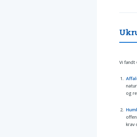
Ukru
Vi fandt
Affal
natur
og re
Hum
offen
krav 