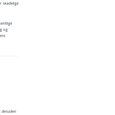
er skadelige
sentlige
ng og
nens
g desuden