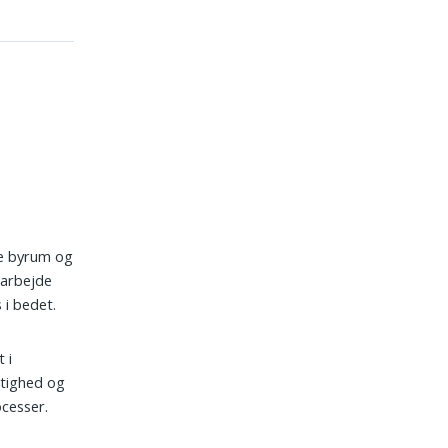
de byrum og
darbejde
 i bedet.
 i
gtighed og
ocesser.