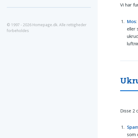
Vi har f
Mos
© 1997 - 2026 Homepage.dk. Alle rettigheder
eller
forbeholdes
ukrud
luftn
Ukru
Disse 2 
Spa
som 