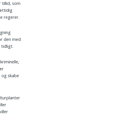
 tillid, som
ettidig
e regerer.
ugning
vor den med
tidligt.
riminelle,
er
e og skabe
lturplanter
ller
ndler