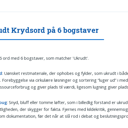
dt Krydsord på 6 bogstaver
 6 ord med 6 bogstaver, som matcher 'Ukrudt'.
d
: Uønsket restmateriale, der ophobes og fylder, som ukrudt i bå
. Forebyggelse via cirkulære løsninger og sortering “lug­er ud” i me
ssourceforbrug og giver plads til værdi, ligesom lugning giver plads
bug
: Snyd, bluff eller tomme løfter, som i billedlig forstand er ukrudt
tligheden, der skygger for fakta. Fjernes med kildekritik, gennemsi
om dokumentation, før det når at slå rod i debat og beslutningspr