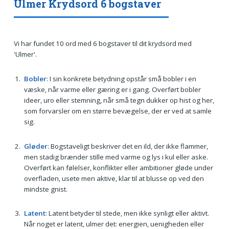
Ulmer Krydsord 6 bogstaver
Vi har fundet 10 ord med 6 bogstaver til dit krydsord med
'Ulmer'.
Bobler
: I sin konkrete betydning opstår små bobler i en
væske, når varme eller gæring er i gang. Overført bobler
ideer, uro eller stemning, når små tegn dukker op hist og her,
som forvarsler om en større bevægelse, der er ved at samle
sig.
Gløder
: Bogstaveligt beskriver det en ild, der ikke flammer,
men stadig brænder stille med varme og lys i kul eller aske.
Overført kan følelser, konflikter eller ambitioner gløde under
overfladen, usete men aktive, klar til at blusse op ved den
mindste gnist.
Latent
: Latent betyder til stede, men ikke synligt eller aktivt.
Når noget er latent, ulmer det: energien, uenigheden eller