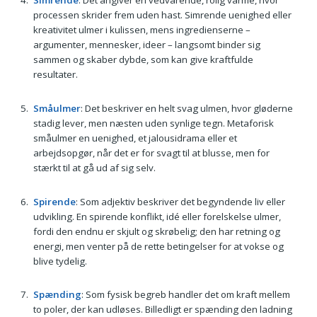
Simrende
: Det angiver en vedvarende, rolig varme, hvor
processen skrider frem uden hast. Simrende uenighed eller
kreativitet ulmer i kulissen, mens ingredienserne –
argumenter, mennesker, ideer – langsomt binder sig
sammen og skaber dybde, som kan give kraftfulde
resultater.
Småulmer
: Det beskriver en helt svag ulmen, hvor gløderne
stadig lever, men næsten uden synlige tegn. Metaforisk
småulmer en uenighed, et jalousidrama eller et
arbejdsopgør, når det er for svagt til at blusse, men for
stærkt til at gå ud af sig selv.
Spirende
: Som adjektiv beskriver det begyndende liv eller
udvikling. En spirende konflikt, idé eller forelskelse ulmer,
fordi den endnu er skjult og skrøbelig; den har retning og
energi, men venter på de rette betingelser for at vokse og
blive tydelig.
Spænding
: Som fysisk begreb handler det om kraft mellem
to poler, der kan udløses. Billedligt er spænding den ladning