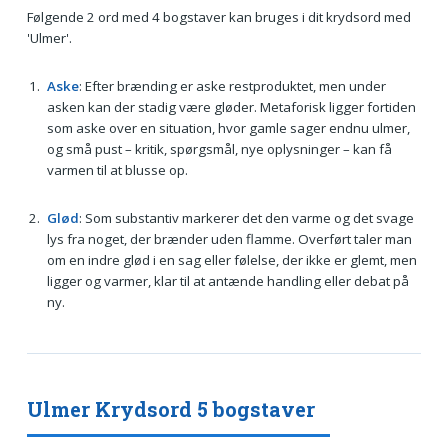
Følgende 2 ord med 4 bogstaver kan bruges i dit krydsord med
'Ulmer'.
Aske
: Efter brænding er aske restproduktet, men under
asken kan der stadig være gløder. Metaforisk ligger fortiden
som aske over en situation, hvor gamle sager endnu ulmer,
og små pust – kritik, spørgsmål, nye oplysninger – kan få
varmen til at blusse op.
Glød
: Som substantiv markerer det den varme og det svage
lys fra noget, der brænder uden flamme. Overført taler man
om en indre glød i en sag eller følelse, der ikke er glemt, men
ligger og varmer, klar til at antænde handling eller debat på
ny.
Ulmer Krydsord 5 bogstaver