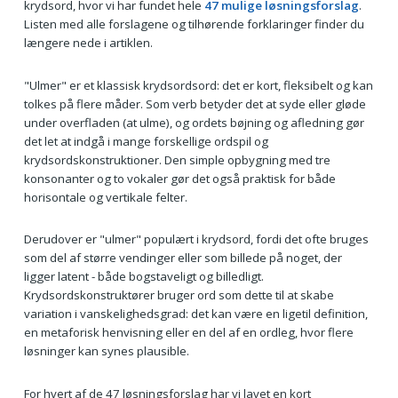
krydsord, hvor vi har fundet hele
47 mulige løsningsforslag
.
Listen med alle forslagene og tilhørende forklaringer finder du
længere nede i artiklen.
"Ulmer" er et klassisk krydsordsord: det er kort, fleksibelt og kan
tolkes på flere måder. Som verb betyder det at syde eller gløde
under overfladen (at ulme), og ordets bøjning og afledning gør
det let at indgå i mange forskellige ordspil og
krydsordskonstruktioner. Den simple opbygning med tre
konsonanter og to vokaler gør det også praktisk for både
horisontale og vertikale felter.
Derudover er "ulmer" populært i krydsord, fordi det ofte bruges
som del af større vendinger eller som billede på noget, der
ligger latent - både bogstaveligt og billedligt.
Krydsordskonstruktører bruger ord som dette til at skabe
variation i vanskelighedsgrad: det kan være en ligetil definition,
en metaforisk henvisning eller en del af en ordleg, hvor flere
løsninger kan synes plausible.
For hvert af de 47 løsningsforslag har vi lavet en kort