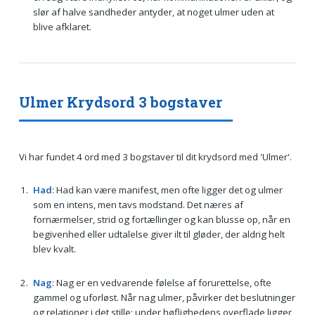
slør af halve sandheder antyder, at noget ulmer uden at
blive afklaret.
Ulmer Krydsord 3 bogstaver
Vi har fundet 4 ord med 3 bogstaver til dit krydsord med 'Ulmer'.
Had
: Had kan være manifest, men ofte ligger det og ulmer
som en intens, men tavs modstand. Det næres af
fornærmelser, strid og fortællinger og kan blusse op, når en
begivenhed eller udtalelse giver ilt til gløder, der aldrig helt
blev kvalt.
Nag
: Nag er en vedvarende følelse af forurettelse, ofte
gammel og uforløst. Når nag ulmer, påvirker det beslutninger
og relationer i det stille; under høflighedens overflade ligger