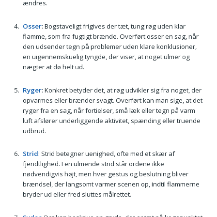
ændres.
Osser
: Bogstaveligt frigives der tæt, tung røg uden klar
flamme, som fra fugtigt brænde. Overført osser en sag, når
den udsender tegn på problemer uden klare konklusioner,
en uigennemskuelig tyngde, der viser, at noget ulmer og
nægter at dø helt ud.
Ryger
: Konkret betyder det, at røg udvikler sig fra noget, der
opvarmes eller brænder svagt. Overført kan man sige, at det
ryger fra en sag, når fortielser, små læk eller tegn på varm
luft afslører underliggende aktivitet, spænding eller truende
udbrud.
Strid
: Strid betegner uenighed, ofte med et skær af
fjendtlighed. I en ulmende strid står ordene ikke
nødvendigvis højt, men hver gestus og beslutning bliver
brændsel, der langsomt varmer scenen op, indtil flammerne
bryder ud eller fred sluttes målrettet.