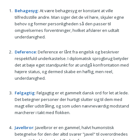
Behagesyg
: At være behagesyg er konstant at ville
tilfredsstille andre. Man siger det de vil høre, skjuler egne
behov og former personligheden så den passer til
omgivelsernes forventninger, hvilket afslører en udtalt
underdanighed.
Deference
: Deference er lånt fra engelsk og beskriver
respektfuld underkastelse. I diplomatisk sprogbrug betyder
det at bøje eget standpunkt for at undgå konfrontation med
højere status, og dermed skabe en høflig, men reel,
underdanighed.
Følgagtig
: Følgagtig er et gammelt dansk ord for let at lede.
Det betegner personer der hurtigt slutter sig til dem med
magt eller udstråling, og som uden nævneværdig modstand
marcherer i takt med flokken.
Javelbror
: Javelbror er en gammel, halvt humoristisk
betegnelse for den der altid svarer "javel" til overordnedes