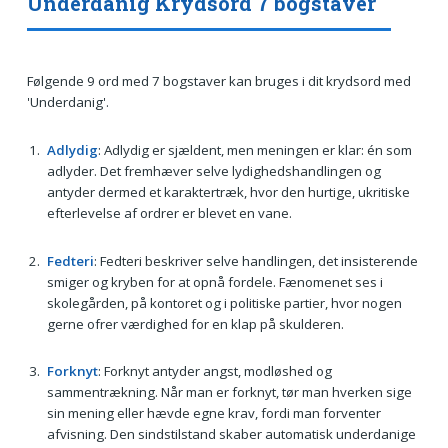
Underdanig Krydsord 7 bogstaver
Følgende 9 ord med 7 bogstaver kan bruges i dit krydsord med
'Underdanig'.
Adlydig
: Adlydig er sjældent, men meningen er klar: én som
adlyder. Det fremhæver selve lydighedshandlingen og
antyder dermed et karaktertræk, hvor den hurtige, ukritiske
efterlevelse af ordrer er blevet en vane.
Fedteri
: Fedteri beskriver selve handlingen, det insisterende
smiger og kryben for at opnå fordele. Fænomenet ses i
skolegården, på kontoret og i politiske partier, hvor nogen
gerne ofrer værdighed for en klap på skulderen.
Forknyt
: Forknyt antyder angst, modløshed og
sammentrækning. Når man er forknyt, tør man hverken sige
sin mening eller hævde egne krav, fordi man forventer
afvisning. Den sindstilstand skaber automatisk underdanige