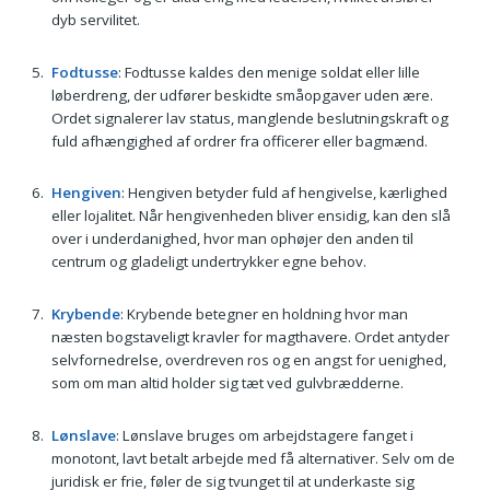
dyb servilitet.
Fodtusse
: Fodtusse kaldes den menige soldat eller lille
løberdreng, der udfører beskidte småopgaver uden ære.
Ordet signalerer lav status, manglende beslutningskraft og
fuld afhængighed af ordrer fra officerer eller bagmænd.
Hengiven
: Hengiven betyder fuld af hengivelse, kærlighed
eller lojalitet. Når hengivenheden bliver ensidig, kan den slå
over i underdanighed, hvor man ophøjer den anden til
centrum og gladeligt undertrykker egne behov.
Krybende
: Krybende betegner en holdning hvor man
næsten bogstaveligt kravler for magthavere. Ordet antyder
selvfornedrelse, overdreven ros og en angst for uenighed,
som om man altid holder sig tæt ved gulvbrædderne.
Lønslave
: Lønslave bruges om arbejdstagere fanget i
monotont, lavt betalt arbejde med få alternativer. Selv om de
juridisk er frie, føler de sig tvunget til at underkaste sig