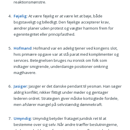
reaktionsmønstre.
Føjelig
: At være føjelig er at være let at bøje, både
bogstaveligt og billedligt. Den føjelige accepterer krav,
ændrer planer uden protest og vægter harmoni frem for
egenintegritet eller principfasthed.
Hofmand
: Hofmand var en adelig tjener ved kongens slot,
hvis primære opgave var at stå parat med komplimenter og
services. Betegnelsen bruges nu ironisk om folk som
indtager smigrende, underdanige positioner omkring
magthavere.
Jasiger
: Jasiger er det danske pendant til yesman. Han søger
aldrig konflikt, nikker flittigt under møder og gentager
lederen ordret. Strategien giver måske kortsigtede fordele,
men afslører mangel på selvstændig dømmekraft.
Umyndig
: Umyndig betyder frataget juridisk ret til at
bestemme over sig selv. Når andre træffer beslutningerne,