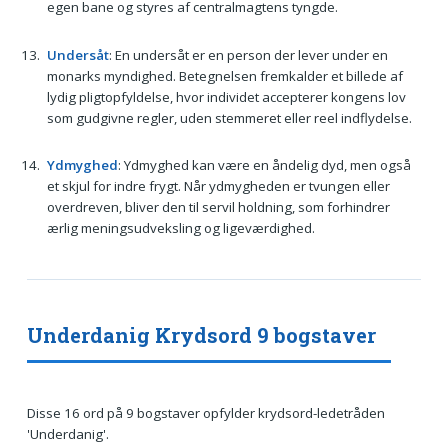
egen bane og styres af centralmagtens tyngde.
Undersåt
: En undersåt er en person der lever under en
monarks myndighed. Betegnelsen fremkalder et billede af
lydig pligtopfyldelse, hvor individet accepterer kongens lov
som gudgivne regler, uden stemmeret eller reel indflydelse.
Ydmyghed
: Ydmyghed kan være en åndelig dyd, men også
et skjul for indre frygt. Når ydmygheden er tvungen eller
overdreven, bliver den til servil holdning, som forhindrer
ærlig meningsudveksling og ligeværdighed.
Underdanig Krydsord 9 bogstaver
Disse 16 ord på 9 bogstaver opfylder krydsord-ledetråden
'Underdanig'.