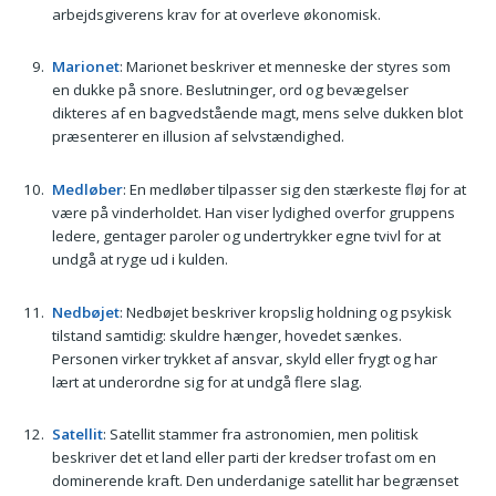
arbejdsgiverens krav for at overleve økonomisk.
Marionet
: Marionet beskriver et menneske der styres som
en dukke på snore. Beslutninger, ord og bevægelser
dikteres af en bagvedstående magt, mens selve dukken blot
præsenterer en illusion af selvstændighed.
Medløber
: En medløber tilpasser sig den stærkeste fløj for at
være på vinderholdet. Han viser lydighed overfor gruppens
ledere, gentager paroler og undertrykker egne tvivl for at
undgå at ryge ud i kulden.
Nedbøjet
: Nedbøjet beskriver kropslig holdning og psykisk
tilstand samtidig: skuldre hænger, hovedet sænkes.
Personen virker trykket af ansvar, skyld eller frygt og har
lært at underordne sig for at undgå flere slag.
Satellit
: Satellit stammer fra astronomien, men politisk
beskriver det et land eller parti der kredser trofast om en
dominerende kraft. Den underdanige satellit har begrænset