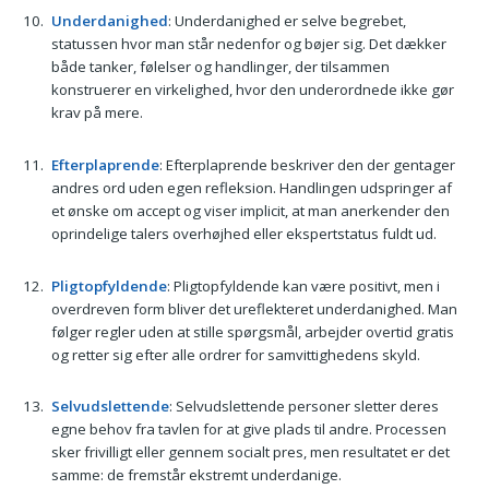
Underdanighed
: Underdanighed er selve begrebet,
statussen hvor man står nedenfor og bøjer sig. Det dækker
både tanker, følelser og handlinger, der tilsammen
konstruerer en virkelighed, hvor den underordnede ikke gør
krav på mere.
Efterplaprende
: Efterplaprende beskriver den der gentager
andres ord uden egen refleksion. Handlingen udspringer af
et ønske om accept og viser implicit, at man anerkender den
oprindelige talers overhøjhed eller ekspertstatus fuldt ud.
Pligtopfyldende
: Pligtopfyldende kan være positivt, men i
overdreven form bliver det ureflekteret underdanighed. Man
følger regler uden at stille spørgsmål, arbejder overtid gratis
og retter sig efter alle ordrer for samvittighedens skyld.
Selvudslettende
: Selvudslettende personer sletter deres
egne behov fra tavlen for at give plads til andre. Processen
sker frivilligt eller gennem socialt pres, men resultatet er det
samme: de fremstår ekstremt underdanige.