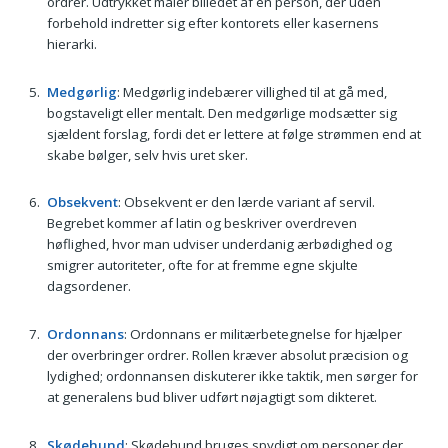
ordrer. Udtrykket maler billedet af en person, der uden
forbehold indretter sig efter kontorets eller kasernens
hierarki.
Medgørlig
: Medgørlig indebærer villighed til at gå med,
bogstaveligt eller mentalt. Den medgørlige modsætter sig
sjældent forslag, fordi det er lettere at følge strømmen end at
skabe bølger, selv hvis uret sker.
Obsekvent
: Obsekvent er den lærde variant af servil.
Begrebet kommer af latin og beskriver overdreven
høflighed, hvor man udviser underdanig ærbødighed og
smigrer autoriteter, ofte for at fremme egne skjulte
dagsordener.
Ordonnans
: Ordonnans er militærbetegnelse for hjælper
der overbringer ordrer. Rollen kræver absolut præcision og
lydighed; ordonnansen diskuterer ikke taktik, men sørger for
at generalens bud bliver udført nøjagtigt som dikteret.
Skødehund
: Skødehund bruges spydigt om personer der