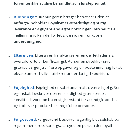
forventer ikke at blive behandlet som førsteprioritet.
Budbringer
: Budbringeren bringer beskeder uden at
anfægte indholdet. Loyalitet, tavshedspligt og hurtig
leverance er vigtigere end egne holdninger. Den neutrale
mellemmand kan derfor let glide ind i en funktionel
underdanighed.
Eftergiven
: Eftergiven karakteriserer en der let lader sig
overtale, ofte af konfliktangst. Personen strækker sine
grænser, siger ja til flere opgaver og ombestemmer sig for at
please andre, hvilket afslører underdanig disposition.
Føjelighed
: Føjelighed er substansen af at være føjelig. Som
egenskab beskriver den en smidighed grænsende til
servilitet, hvor man bøjer sig konstant for at undgå konflikt
og forbliver populær hos magtfulde personer.
Følgesvend
: Følgesvend beskriver egentlig blot selskab på
rejsen, men ordet kan også antyde en person der loyalt