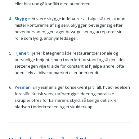
eller blot undgå konflikt med autoriteten.
Skygge
: At være skygge indebærer at følge så tæt, at man
mister konturerne af sig selv. Skyggen bevæger sig efter
hovedpersonen, gentager bevægelser og accepterer sin
rolle som lydig, anonym ledsager.
Tjener
: Tjener betegner både restaurantpersonale og
personlige betjente, men i overført forstand også den, der
sætter egen vilje til side for konstant at hjælpe andre, ofte
uden selv at blive bemærket eller anerkendt.
Yesman
: En yesman siger konsekvent ja til alt, hvad ledelsen
foreslår. Kritisk sans, uafhængige ideer og moralske
skrupler ofres for karrierens skyld, så længe det sikrer
pladsen i inderkredsen og et skulderklap.