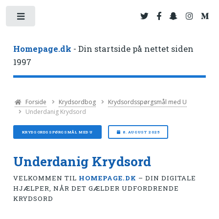
Toggle
Homepage.dk
- Din startside på nettet siden
1997
Forside
Krydsordbog
Krydsordsspørgsmål med U
Underdanig Krydsord
KRYDSORDSSPØRGSMÅL MED U
8. AUGUST 2025
Underdanig Krydsord
VELKOMMEN TIL
HOMEPAGE.DK
– DIN DIGITALE
HJÆLPER, NÅR DET GÆLDER UDFORDRENDE
KRYDSORD