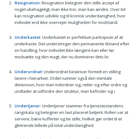
Resignation
: Resignation betegner den stille accept af
noget ubehageligt, man ikke tror, man kan ændre. Over tid
kan resignation udvikle sig til kronisk underdanighed, hvor
individet end ikke overvejer muligheden for modstand.
Underkastet
: Underkastet er perfektum participium af at
underkaste. Det understreger den permanente tilstand efter
en handling, hvor individet ikke længere kan eller tør
modsætte sig den magt, der nu dominerer dets liv.
Underordnet
: Underordnet beskriver formelt en stilling
lavere i hierarkiet. Ordet rummer også den mentale
dimension, hvor man indordner sig, retter sig efter ordre og
undlader at udfordre den struktur, man befinder sig i.
Undertjener
: Undertjener stammer fra tjenestestandens
rangskala og betegner en lavt placeret betjent. Rollen var at
servere, bære kufferter og tie stille, hvilket gør ordet til et
glimrende billede på total underdanighed.