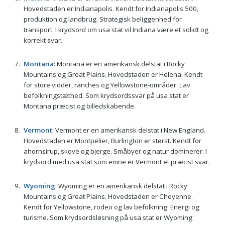
Hovedstaden er Indianapolis. Kendt for Indianapolis 500,
produktion og landbrug. Strategisk beliggenhed for
transport. I krydsord om usa stat vil Indiana være et solidt og
korrekt svar.
Montana
: Montana er en amerikansk delstat i Rocky
Mountains og Great Plains. Hovedstaden er Helena. Kendt
for store vidder, ranches og Yellowstone-områder. Lav
befolkningstæthed. Som krydsordssvar på usa stat er
Montana præcist og billedskabende.
Vermont
: Vermont er en amerikansk delstat i New England.
Hovedstaden er Montpelier, Burlington er størst. Kendt for
ahornsirup, skove og bjerge. Småbyer og natur dominerer. I
krydsord med usa stat som emne er Vermont et præcist svar.
Wyoming
: Wyoming er en amerikansk delstat i Rocky
Mountains og Great Plains. Hovedstaden er Cheyenne.
Kendt for Yellowstone, rodeo og lav befolkning. Energi og
turisme. Som krydsordsløsning på usa stat er Wyoming