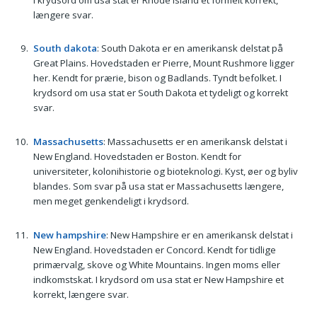
længere svar.
South dakota
: South Dakota er en amerikansk delstat på
Great Plains. Hovedstaden er Pierre, Mount Rushmore ligger
her. Kendt for prærie, bison og Badlands. Tyndt befolket. I
krydsord om usa stat er South Dakota et tydeligt og korrekt
svar.
Massachusetts
: Massachusetts er en amerikansk delstat i
New England. Hovedstaden er Boston. Kendt for
universiteter, kolonihistorie og bioteknologi. Kyst, øer og byliv
blandes. Som svar på usa stat er Massachusetts længere,
men meget genkendeligt i krydsord.
New hampshire
: New Hampshire er en amerikansk delstat i
New England. Hovedstaden er Concord. Kendt for tidlige
primærvalg, skove og White Mountains. Ingen moms eller
indkomstskat. I krydsord om usa stat er New Hampshire et
korrekt, længere svar.