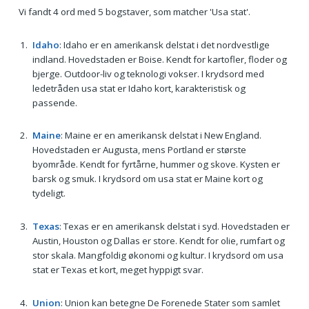
Vi fandt 4 ord med 5 bogstaver, som matcher 'Usa stat'.
Idaho
: Idaho er en amerikansk delstat i det nordvestlige
indland. Hovedstaden er Boise. Kendt for kartofler, floder og
bjerge. Outdoor-liv og teknologi vokser. I krydsord med
ledetråden usa stat er Idaho kort, karakteristisk og
passende.
Maine
: Maine er en amerikansk delstat i New England.
Hovedstaden er Augusta, mens Portland er største
byområde. Kendt for fyrtårne, hummer og skove. Kysten er
barsk og smuk. I krydsord om usa stat er Maine kort og
tydeligt.
Texas
: Texas er en amerikansk delstat i syd. Hovedstaden er
Austin, Houston og Dallas er store. Kendt for olie, rumfart og
stor skala. Mangfoldig økonomi og kultur. I krydsord om usa
stat er Texas et kort, meget hyppigt svar.
Union
: Union kan betegne De Forenede Stater som samlet