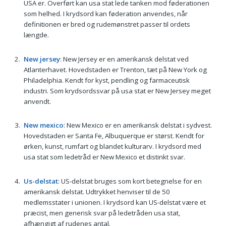
USA er. Overført kan usa stat lede tanken mod føderationen
som helhed. I krydsord kan føderation anvendes, når
definitionen er bred og rudemønstret passer til ordets
længde.
New jersey
: New Jersey er en amerikansk delstat ved
Atlanterhavet. Hovedstaden er Trenton, tæt på New York og
Philadelphia. Kendt for kyst, pendling og farmaceutisk
industri. Som krydsordssvar på usa stat er New Jersey meget
anvendt.
New mexico
: New Mexico er en amerikansk delstat i sydvest.
Hovedstaden er Santa Fe, Albuquerque er størst. Kendt for
ørken, kunst, rumfart og blandet kulturarv. I krydsord med
usa stat som ledetråd er New Mexico et distinkt svar.
Us-delstat
: US-delstat bruges som kort betegnelse for en
amerikansk delstat. Udtrykket henviser til de 50
medlemsstater i unionen. I krydsord kan US-delstat være et
præcist, men generisk svar på ledetråden usa stat,
afhængigt af rudenes antal.