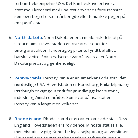
forbund, eksempelvis USA. Det kan beskrive enhver af
staterne. I krydsord med usa stat anvendes forbundsstat
som overbegreb, især når længde eller tema ikke peger på
en specifik stat.
North dakota
: North Dakota er en amerikansk delstat på
Great Plains. Hovedstaden er Bismarck. Kendt for
energiproduktion, landbrug og prærie. Tyndt befolket,
barske vintre. Som krydsordssvar på usa stat er North
Dakota præcist og genkendeligt.
Pennsylvania
: Pennsylvania er en amerikansk delstat i det
nordøstlige USA. Hovedstaden er Harrisburg, Philadelphia og
Pittsburgh er vigtige. Kendt for grundlæggelseshistorie,
industri og Amish-områder. Som svar på usa stat er
Pennsylvania langt, men velkendt.
Rhode island
: Rhode Island er en amerikansk delstat i New
England. Hovedstaden er Providence. Mindste stat af alle,
men historisk vigtig. Kendt for kyst, sejlsport og universiteter.
I krydsord om usa stat er Rhode Island et formelt korrekt,