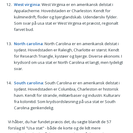
West virginia
: West Virginia er en amerikansk delstat i
Appalacherne. Hovedstaden er Charleston. Kendt for
kulminedrift, floder og bjerglandskab. Udendørsliv fylder.
Som svar på usa stat er West Virginia et præcist, regionalt
farvet bud.
North carolina
: North Carolina er en amerikansk delstat i
sydøst. Hovedstaden er Raleigh, Charlotte er størst. Kendt
for Research Triangle, kystøer og bjerge. Diverse økonomi. I
krydsord om usa stat er North Carolina et langt, men tydeligt
svar.
South carolina
: South Carolina er en amerikansk delstat i
sydøst. Hovedstaden er Columbia, Charleston er historisk
havn. Kendt for strande, militærbaser og industri. Kulturarv
fra kolonitid. Som krydsordsløsning på usa stat er South
Carolina genkendelig.
Vi håber, du har fundet præcis det, du søgte blandt de 57
forslag til "Usa stat" - både de korte og de lidt mere