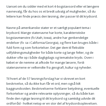
Uanset om du sidder med et kort 4-bogstavsord eller et længere
navnevalg, får du hos os et bredt udvalg af muligheder, så du
lettere kan finde præcis den løsning, der passer til dit krydsord.
Navne på amerikanske stater er et særligt populært tema i
krydsord. Mange statenavne har korte, karakteristiske
bogstavmønstre (fx Utah, Iowa), andre har genkendelige
endelser (fx -ia i California/Georgia), og flere kan bruges både i
fuld form og som forkortelser. Det gør dem til fleksible
udfyldningsmuligheder for både korte og lange felter, og de
dukker ofte op i både dagligdags og tematiske kryds. Oven i
købet er de nemme at afkode for mange læsere, fordi
statenavnene er velkendte fra geografi, kultur og nyheder.
Til hvert af de 57 løsningsforslag har vi skrevet en kort
beskrivelse, så du ikke kun får et ord, men også lidt
baggrundsviden. Beskrivelserne forklarer betydning, eventuelle
forkortelser og andre relevante oplysninger, så du både kan
finde den rigtige løsning til dit krydsord og samtidig udvide dit
ordforråd - hvilket netop er en stor del af krydsordsoplevelsen.