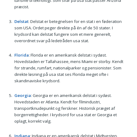
turisme til teknologi. Som svar på usa stat passer Arizona
præcist.
Delstat
: Delstat er betegnelsen for en stat i en føderation
som USA. Ordet peger direkte på én af de 50 stater. I
krydsord kan delstat fungere som et mere generelt,
overordnet svar på ledetråden usa stat.
Florida
: Florida er en amerikansk delstat i sydøst.
Hovedstaden er Tallahassee, mens Miami er storby. Kendt
for strande, rumfart, nationalparker og pensionister. Som
direkte løsning på usa stat ses Florida meget ofte i
skandinaviske krydsord.
Georgia
: Georgia er en amerikansk delstat i sydøst.
Hovedstaden er Atlanta. Kendt for filmindustri,
transportknudepunkt og ferskner. Historisk præget af
borgerrettigheder. I krydsord for usa stat er Georgia et
oplagt, korrekt valg.
Indiana
: Indiana er en amerikansk delstat i Midtvesten.