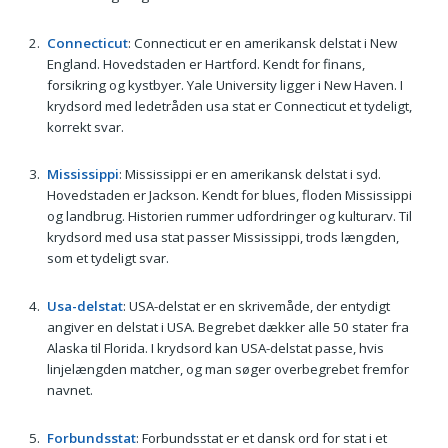
Connecticut
: Connecticut er en amerikansk delstat i New
England. Hovedstaden er Hartford. Kendt for finans,
forsikring og kystbyer. Yale University ligger i New Haven. I
krydsord med ledetråden usa stat er Connecticut et tydeligt,
korrekt svar.
Mississippi
: Mississippi er en amerikansk delstat i syd.
Hovedstaden er Jackson. Kendt for blues, floden Mississippi
og landbrug. Historien rummer udfordringer og kulturarv. Til
krydsord med usa stat passer Mississippi, trods længden,
som et tydeligt svar.
Usa-delstat
: USA-delstat er en skrivemåde, der entydigt
angiver en delstat i USA. Begrebet dækker alle 50 stater fra
Alaska til Florida. I krydsord kan USA-delstat passe, hvis
linjelængden matcher, og man søger overbegrebet fremfor
navnet.
Forbundsstat
: Forbundsstat er et dansk ord for stat i et