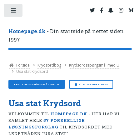
Toggle
Homepage.dk
- Din startside på nettet siden
1997
Forside
Krydsordbog
Krydsordsspørgsmål med U
Usa stat Krydsord
KRYDSORDSSPØRGSMÅL MED U
21. NOVEMBER 2025
Usa stat Krydsord
VELKOMMEN TIL
HOMEPAGE.DK
- HER HAR VI
SAMLET HELE
57 FORSKELLIGE
LØSNINGSFORSLAG
TIL KRYDSORDET MED
LEDETRÅDEN "USA STAT"