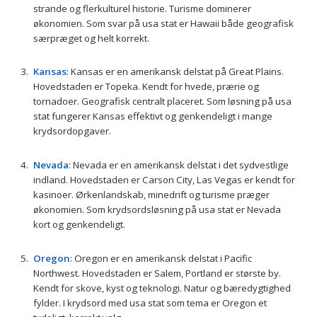
strande og flerkulturel historie. Turisme dominerer
økonomien. Som svar på usa stat er Hawaii både geografisk
særpræget og helt korrekt.
Kansas
: Kansas er en amerikansk delstat på Great Plains.
Hovedstaden er Topeka. Kendt for hvede, prærie og
tornadoer. Geografisk centralt placeret. Som løsning på usa
stat fungerer Kansas effektivt og genkendeligt i mange
krydsordopgaver.
Nevada
: Nevada er en amerikansk delstat i det sydvestlige
indland. Hovedstaden er Carson City, Las Vegas er kendt for
kasinoer. Ørkenlandskab, minedrift og turisme præger
økonomien. Som krydsordsløsning på usa stat er Nevada
kort og genkendeligt.
Oregon
: Oregon er en amerikansk delstat i Pacific
Northwest. Hovedstaden er Salem, Portland er største by.
Kendt for skove, kyst og teknologi. Natur og bæredygtighed
fylder. I krydsord med usa stat som tema er Oregon et