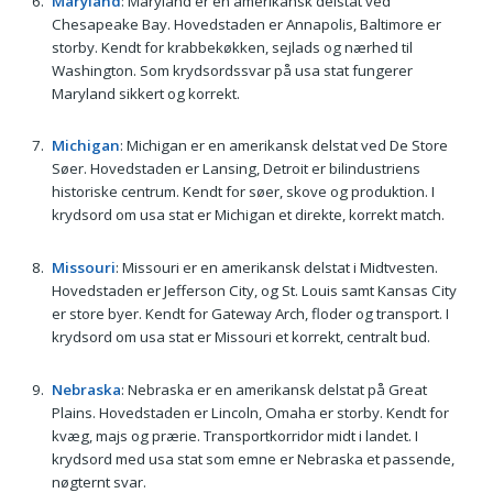
Maryland
: Maryland er en amerikansk delstat ved
Chesapeake Bay. Hovedstaden er Annapolis, Baltimore er
storby. Kendt for krabbekøkken, sejlads og nærhed til
Washington. Som krydsordssvar på usa stat fungerer
Maryland sikkert og korrekt.
Michigan
: Michigan er en amerikansk delstat ved De Store
Søer. Hovedstaden er Lansing, Detroit er bilindustriens
historiske centrum. Kendt for søer, skove og produktion. I
krydsord om usa stat er Michigan et direkte, korrekt match.
Missouri
: Missouri er en amerikansk delstat i Midtvesten.
Hovedstaden er Jefferson City, og St. Louis samt Kansas City
er store byer. Kendt for Gateway Arch, floder og transport. I
krydsord om usa stat er Missouri et korrekt, centralt bud.
Nebraska
: Nebraska er en amerikansk delstat på Great
Plains. Hovedstaden er Lincoln, Omaha er storby. Kendt for
kvæg, majs og prærie. Transportkorridor midt i landet. I
krydsord med usa stat som emne er Nebraska et passende,
nøgternt svar.