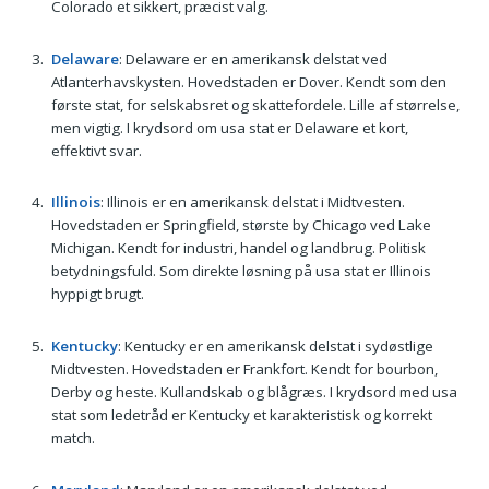
Colorado et sikkert, præcist valg.
Delaware
: Delaware er en amerikansk delstat ved
Atlanterhavskysten. Hovedstaden er Dover. Kendt som den
første stat, for selskabsret og skattefordele. Lille af størrelse,
men vigtig. I krydsord om usa stat er Delaware et kort,
effektivt svar.
Illinois
: Illinois er en amerikansk delstat i Midtvesten.
Hovedstaden er Springfield, største by Chicago ved Lake
Michigan. Kendt for industri, handel og landbrug. Politisk
betydningsfuld. Som direkte løsning på usa stat er Illinois
hyppigt brugt.
Kentucky
: Kentucky er en amerikansk delstat i sydøstlige
Midtvesten. Hovedstaden er Frankfort. Kendt for bourbon,
Derby og heste. Kullandskab og blågræs. I krydsord med usa
stat som ledetråd er Kentucky et karakteristisk og korrekt
match.