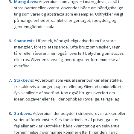
Mængdevis
: Adverbium som angiver i mængdevis, altså i
store partier eller kvanta. Anvendes både om håndgribelige
ting som varer og abstracta som eksempler. Udtrykker vægt
på mange enheder, samlet eller gentaget, i betydelig og
gennemgående skala.
Spandevis
: Uformelt, håndgribeligt adverbium for store
mængder, forestillet i spande. Ofte brugt om væsker, regn,
tårer eller råvarer, men også i overført betydning om succes
eller ros. Giver en sanselig, hverdagsnær fornemmelse af
overflod.
Stakkevis
: Adverbium som visualiserer bunker eller stakke,
fx stakkevis af bøger, papirer eller tøj. Giver et umiddelbart,
fysisk billede af overflod. Kan også bruges overført om
ideer, opgaver eller fejl, der ophobes i tydelige, talrige lag.
Stribevis
: Adverbium der betyder i stribevis, dvs. rækker eller
serier af forekomster. Ses i beskrivelser af priser, gæster,
fejl eller artikler. Udtrykker både kvantitet og en sekventiel
fornemmelse, hvor mange kommer efter hinanden i lang