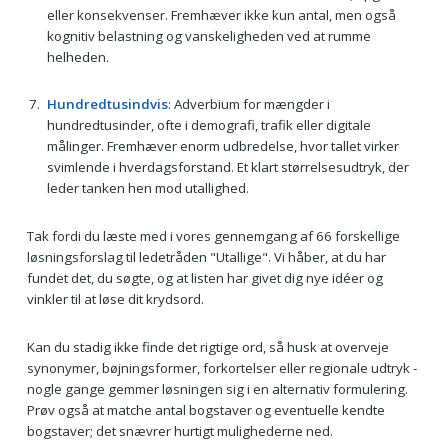
eller konsekvenser. Fremhæver ikke kun antal, men også
kognitiv belastning og vanskeligheden ved at rumme
helheden.
Hundredtusindvis
: Adverbium for mængder i
hundredtusinder, ofte i demografi, trafik eller digitale
målinger. Fremhæver enorm udbredelse, hvor tallet virker
svimlende i hverdagsforstand. Et klart størrelsesudtryk, der
leder tanken hen mod utallighed.
Tak fordi du læste med i vores gennemgang af 66 forskellige
løsningsforslag til ledetråden "Utallige". Vi håber, at du har
fundet det, du søgte, og at listen har givet dig nye idéer og
vinkler til at løse dit krydsord.
Kan du stadig ikke finde det rigtige ord, så husk at overveje
synonymer, bøjningsformer, forkortelser eller regionale udtryk -
nogle gange gemmer løsningen sig i en alternativ formulering.
Prøv også at matche antal bogstaver og eventuelle kendte
bogstaver; det snævrer hurtigt mulighederne ned.