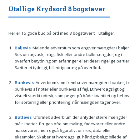
Utallige Krydsord 8 bogstaver
Her er 15 gode bud på ord med 8 bogstaver til 'Utallige'.
Baljevis
: Malende adverbium som angiver mængder i baljer.
Ses om tøjvask, frugt, fisk eller andre bulkmængder, og i
overført betydning om erfaringer eller ideer i rigelige partier.
Sætter et tydeligt, billedrigt præg på overflod.
Bunkevis
: Adverbium som fremhæver mængder i bunker, fx
bunkevis af noter eller bunkevis af fejl. Et hverdagsligt og
visuelt stærkt udtryk, som peger på både kvantitet og behov
for sortering eller prioritering, når mængden tager over.
Bøttevis
: Uformelt adverbium der antyder større mængder
målt i bøtter. Bruges ofte om maling, fødevarer eller andre
massevarer, men også figurativt om ros, data eller
eksempler. Skaber et hverdagsligt, håndgribeligt billede af