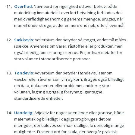
Overflod
: Navneord for rigelighed ud over behov, både
materielt og immaterielt. I overført betydning forbindes det
med overflødighedshorn og generøs mængde. Bruges, når
man vil understrege, at der er mere end nok, ofte til overmål.
Sækkevis
: Adverbium der betyder så meget, at det må måles
i sække. Anvendes om varer, råstoffer eller produkter, men
også billedligt om erfaring eller ros. En jordnær metafor for
stor volumen i standardiserede portioner.
Tøndevis
: Adverbium der betyder i tøndevis, især om
væsker eller råvarer som vin og korn. Bruges også billedligt
om data, dokumenter eller problemer. Indikerer stor
volumen, lagring og rigelig forsyning i gentagne,
standardiserede enheder.
Uendelig
: Adjektiv for noget uden ende eller grænse, både
matematisk og billedligt. I dagligsprog bruges det om
mængder, der opleves som nær utallige, fx uendelig mange
muligheder. Et stærkt ord for skala, der overgår praktisk