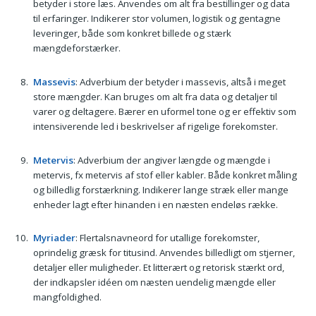
betyder i store læs. Anvendes om alt fra bestillinger og data
til erfaringer. Indikerer stor volumen, logistik og gentagne
leveringer, både som konkret billede og stærk
mængdeforstærker.
Massevis
: Adverbium der betyder i massevis, altså i meget
store mængder. Kan bruges om alt fra data og detaljer til
varer og deltagere. Bærer en uformel tone og er effektiv som
intensiverende led i beskrivelser af rigelige forekomster.
Metervis
: Adverbium der angiver længde og mængde i
metervis, fx metervis af stof eller kabler. Både konkret måling
og billedlig forstærkning. Indikerer lange stræk eller mange
enheder lagt efter hinanden i en næsten endeløs række.
Myriader
: Flertalsnavneord for utallige forekomster,
oprindelig græsk for titusind. Anvendes billedligt om stjerner,
detaljer eller muligheder. Et litterært og retorisk stærkt ord,
der indkapsler idéen om næsten uendelig mængde eller
mangfoldighed.