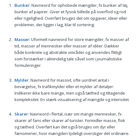
Bunker
: Navneord for ophobede mængder, fx bunker af tøj,
bunker af papirer. Giver et fysisk billede på overflod og rod
eller rigelighed. Overført bruges det om opgaver, ideer eller
problemer, der ligger i lag, klar til sortering.
Masser
: Uformelt navneord for store mængder, fx masser af
tid, masser af mennesker eller masser af idéer. Dækker
både konkrete og abstrakte områder og anvendes flittigt
som forstærker i almindelig tale såvel som i journalistiske
formuleringer.
Mylder
: Navneord for massivt, ofte uordnet antal i
bevægelse, fx trafikmylder eller et mylder af detaljer.
Indikerer ikke bare mange, men også tæthed og tiltagende
kompleksitet. En stærk visualisering af mængde og intensitet.
Skarer
: Navneord i flertal, især om mange mennesker, fx
skarer af fans eller skarer af turister. Formidler masse, flok
og tæthed. Overført kan det også bruges om dyr eller
fænomener, hvor mængden tydeligt overstiger det ordinære.