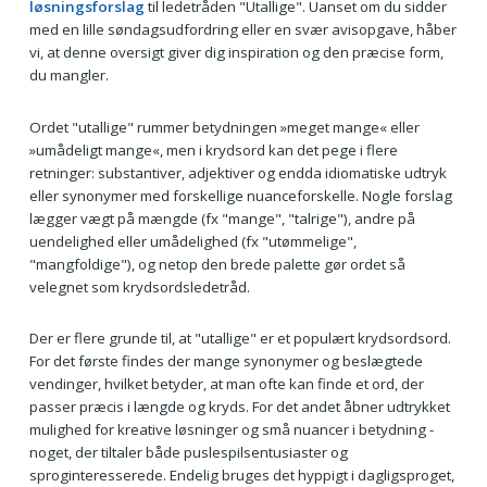
løsningsforslag
til ledetråden "Utallige". Uanset om du sidder
med en lille søndagsudfordring eller en svær avisopgave, håber
vi, at denne oversigt giver dig inspiration og den præcise form,
du mangler.
Ordet "utallige" rummer betydningen »meget mange« eller
»umådeligt mange«, men i krydsord kan det pege i flere
retninger: substantiver, adjektiver og endda idiomatiske udtryk
eller synonymer med forskellige nuanceforskelle. Nogle forslag
lægger vægt på mængde (fx "mange", "talrige"), andre på
uendelighed eller umådelighed (fx "utømmelige",
"mangfoldige"), og netop den brede palette gør ordet så
velegnet som krydsordsledetråd.
Der er flere grunde til, at "utallige" er et populært krydsordsord.
For det første findes der mange synonymer og beslægtede
vendinger, hvilket betyder, at man ofte kan finde et ord, der
passer præcis i længde og kryds. For det andet åbner udtrykket
mulighed for kreative løsninger og små nuancer i betydning -
noget, der tiltaler både puslespilsentusiaster og
sproginteresserede. Endelig bruges det hyppigt i dagligsproget,