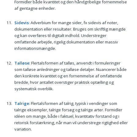
Formidler både kvantitet og den håndgribelige fornemmelse
af gentagne enheder.
Sidevis
: Adverbium for mange sider, fx sidevis af noter,
dokumentation eller resultater. Bruges om skriftlig mængde
og kan overføres til digitalt indhold. Understreger
omfattende arbejde, rigelig dokumentation eller massiv
informationsmængde.
Talløse
: Flertalsformen af talløs, anvendt i formuleringer
som talløse anledninger og talløse detaljer. Nuancerer både
den konkrete kvantitet og en fornemmelse af omfattende
bredde, hvor antallet overstiger praktisk optælling og
systematisk overblik.
Talrige
: Flertalsformen af talrig, typisk i vendinger som
talrige eksempler, talrige forsøg og talrige arter. Formidler
idéen om mange, både i faktuel, kvantitativ forstand og i
retorisk forstærkning, når man vil understrege rigtighed eller
variation.