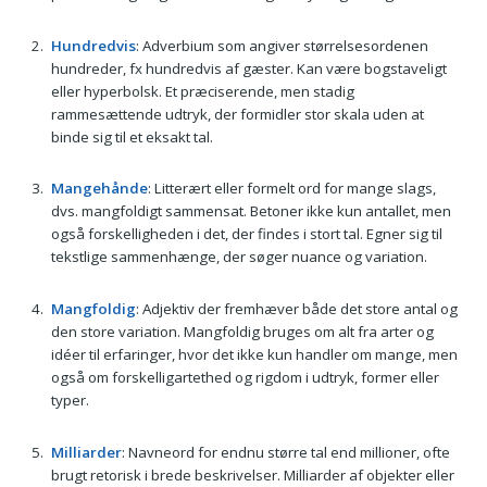
Hundredvis
: Adverbium som angiver størrelsesordenen
hundreder, fx hundredvis af gæster. Kan være bogstaveligt
eller hyperbolsk. Et præciserende, men stadig
rammesættende udtryk, der formidler stor skala uden at
binde sig til et eksakt tal.
Mangehånde
: Litterært eller formelt ord for mange slags,
dvs. mangfoldigt sammensat. Betoner ikke kun antallet, men
også forskelligheden i det, der findes i stort tal. Egner sig til
tekstlige sammenhænge, der søger nuance og variation.
Mangfoldig
: Adjektiv der fremhæver både det store antal og
den store variation. Mangfoldig bruges om alt fra arter og
idéer til erfaringer, hvor det ikke kun handler om mange, men
også om forskelligartethed og rigdom i udtryk, former eller
typer.
Milliarder
: Navneord for endnu større tal end millioner, ofte
brugt retorisk i brede beskrivelser. Milliarder af objekter eller