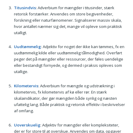
Titusindvis
: Adverbium for mængder i titusinder, stærk
retorisk forstærker. Anvendes om store begivenheder,
forskning eller naturfænomener. Signaliserer massiv skala,
hvor antallet nærmer sig det, mange vil opleve som praktisk
utalligt.
Uudtømmelig
: Adjektiv for noget der ikke kan tømmes, fx en
uudtømmelig kilde eller uudtømmelig tålmodighed. Overført
peger det på mængder eller ressourcer, der føles uendelige
eller bestandigt fornyede, og dermed i praksis opleves som
utallige.
Kilometervis
: Adverbium for mængde og udstrækning i
kilometervis, fx kilometervis af kø eller rør. En stærk
skalaindikator, der gør mængden både synlig og næsten
ufattelig lang. Både praktisk og retorisk effektiv i beskrivelser
af omfang.
Uoverskuelig
: Adjektiv for mængder eller kompleksiteter,
der er for store til at overskue. Anvendes om data, opgaver