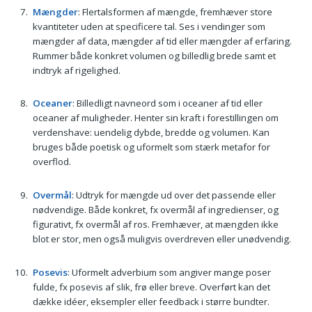
Mængder
: Flertalsformen af mængde, fremhæver store
kvantiteter uden at specificere tal. Ses i vendinger som
mængder af data, mængder af tid eller mængder af erfaring.
Rummer både konkret volumen og billedlig brede samt et
indtryk af rigelighed.
Oceaner
: Billedligt navneord som i oceaner af tid eller
oceaner af muligheder. Henter sin kraft i forestillingen om
verdenshave: uendelig dybde, bredde og volumen. Kan
bruges både poetisk og uformelt som stærk metafor for
overflod.
Overmål
: Udtryk for mængde ud over det passende eller
nødvendige. Både konkret, fx overmål af ingredienser, og
figurativt, fx overmål af ros. Fremhæver, at mængden ikke
blot er stor, men også muligvis overdreven eller unødvendig.
Posevis
: Uformelt adverbium som angiver mange poser
fulde, fx posevis af slik, frø eller breve. Overført kan det
dække idéer, eksempler eller feedback i større bundter.