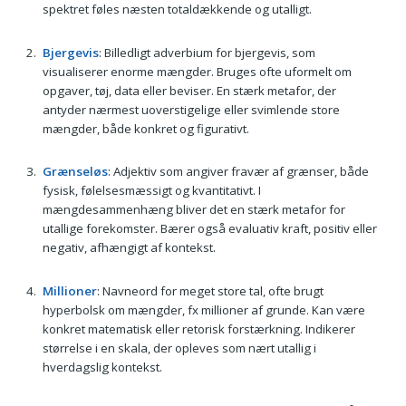
spektret føles næsten totaldækkende og utalligt.
Bjergevis
: Billedligt adverbium for bjergevis, som
visualiserer enorme mængder. Bruges ofte uformelt om
opgaver, tøj, data eller beviser. En stærk metafor, der
antyder nærmest uoverstigelige eller svimlende store
mængder, både konkret og figurativt.
Grænseløs
: Adjektiv som angiver fravær af grænser, både
fysisk, følelsesmæssigt og kvantitativt. I
mængdesammenhæng bliver det en stærk metafor for
utallige forekomster. Bærer også evaluativ kraft, positiv eller
negativ, afhængigt af kontekst.
Millioner
: Navneord for meget store tal, ofte brugt
hyperbolsk om mængder, fx millioner af grunde. Kan være
konkret matematisk eller retorisk forstærkning. Indikerer
størrelse i en skala, der opleves som nært utallig i
hverdagslig kontekst.