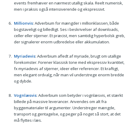
events fremhæver en nærmest utallig skala. Reelt numerisk,
men i praksis også intensiverende og ekspressivt.
Millionvis
: Adverbium for mængder i millionklassen, både
bogstaveligt og billedligt. Ses i beskrivelser af downloads,
celler eller stjerner. Et præcist, men samtidig hyperbolsk greb,
der signalerer enorm udbredelse eller akkumulation.
Myriadevis
: Adverbium afledt af myriade, brugt om utallige
forekomster. Forener klassisk tone med ekspressiv kvantitet,
fx myriadevis af stjerner, ideer eller referencer. Et kraftigt,
men elegant ordvalg, når man vil understrege enorm bredde
og dybde.
Vognlæsvis
: Adverbium som betyder i vognlæsvis, et stærkt
billede på massive leverancer. Anvendes om alt fra
byggematerialer til argumenter. Understreger mængde,
transport og gentagelse, og peger på noget så stort, at det
må flyttes i læs.