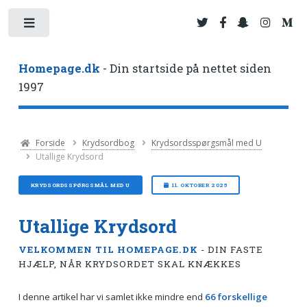
Toggle
Homepage.dk
- Din startside på nettet siden
1997
Forside
Krydsordbog
Krydsordsspørgsmål med U
Utallige Krydsord
KRYDSORDSSPØRGSMÅL MED U
11. OKTOBER 2025
Utallige Krydsord
VELKOMMEN TIL HOMEPAGE.DK
- DIN FASTE
HJÆLP, NÅR KRYDSORDET SKAL KNÆKKES
I denne artikel har vi samlet ikke mindre end
66 forskellige