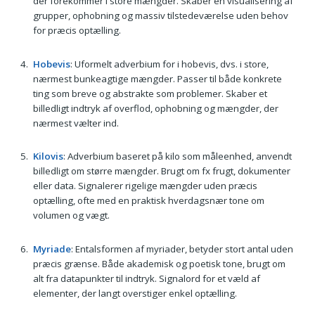
der forekommer i store mængder. Skaber en visualisering af
grupper, ophobning og massiv tilstedeværelse uden behov
for præcis optælling.
Hobevis
: Uformelt adverbium for i hobevis, dvs. i store,
nærmest bunkeagtige mængder. Passer til både konkrete
ting som breve og abstrakte som problemer. Skaber et
billedligt indtryk af overflod, ophobning og mængder, der
nærmest vælter ind.
Kilovis
: Adverbium baseret på kilo som måleenhed, anvendt
billedligt om større mængder. Brugt om fx frugt, dokumenter
eller data. Signalerer rigelige mængder uden præcis
optælling, ofte med en praktisk hverdagsnær tone om
volumen og vægt.
Myriade
: Entalsformen af myriader, betyder stort antal uden
præcis grænse. Både akademisk og poetisk tone, brugt om
alt fra datapunkter til indtryk. Signalord for et væld af
elementer, der langt overstiger enkel optælling.