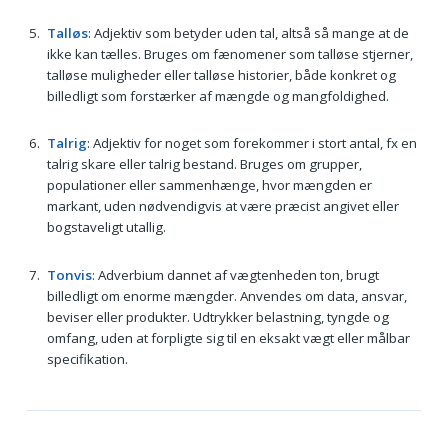
Talløs
: Adjektiv som betyder uden tal, altså så mange at de
ikke kan tælles. Bruges om fænomener som talløse stjerner,
talløse muligheder eller talløse historier, både konkret og
billedligt som forstærker af mængde og mangfoldighed.
Talrig
: Adjektiv for noget som forekommer i stort antal, fx en
talrig skare eller talrig bestand. Bruges om grupper,
populationer eller sammenhænge, hvor mængden er
markant, uden nødvendigvis at være præcist angivet eller
bogstaveligt utallig.
Tonvis
: Adverbium dannet af vægtenheden ton, brugt
billedligt om enorme mængder. Anvendes om data, ansvar,
beviser eller produkter. Udtrykker belastning, tyngde og
omfang, uden at forpligte sig til en eksakt vægt eller målbar
specifikation.