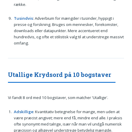
række.
Tusindvis
: Adverbium for mængder i tusinder, hyppigt i
presse og forskning. Bruges om mennesker, forekomster,
downloads eller datapunkter. Mere accentueret end
hundredvis, og ofte et stilistisk valg til at understrege massivt
omfang.
Utallige Krydsord på 10 bogstaver
Vi fandt 8 ord med 10 bogstaver, som matcher 'Utallige'.
Adskillige
: Kvantitativ betegnelse for mange, men uden at
være præcist angivet; mere end få, mindre end alle. I praksis
ofte synonymt med talrige, især når man vil undgå numerisk
præcision og alligevel understrege betydelig mængde.