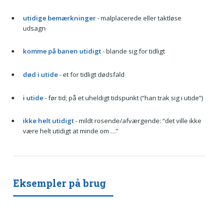
utidige bemærkninger
- malplacerede eller taktløse
udsagn
komme på banen utidigt
- blande sig for tidligt
død i utide
- et for tidligt dødsfald
i utide
- før tid; på et uheldigt tidspunkt (“han trak sig i utide”)
ikke helt utidigt
- mildt rosende/afværgende: “det ville ikke
være helt utidigt at minde om …”
Eksempler på brug