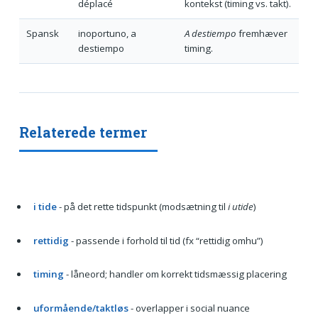
déplacé
kontekst (timing vs. takt).
Spansk
inoportuno, a
A destiempo
fremhæver
destiempo
timing.
Relaterede termer
i tide
- på det rette tidspunkt (modsætning til
i utide
)
rettidig
- passende i forhold til tid (fx “rettidig omhu”)
timing
- låneord; handler om korrekt tidsmæssig placering
uformående/taktløs
- overlapper i social nuance