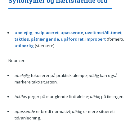
Synonymer og nærtstående ord
ubelejlig
,
malplaceret
,
upassende
,
uveltimet/ill-timet
,
taktløs
,
påtrængende
,
upåfordret
,
impropert
(formelt),
utilbørlig
(stærkere)
Nuancer:
ubelejlig
fokuserer på praktisk ulempe;
utidig
kan også
markere takt/situation.
taktløs
peger på manglende fintfølelse;
utidig
på timingen.
upassende
er bredt normativt;
utidig
er mere situeret i
tid/anledning.