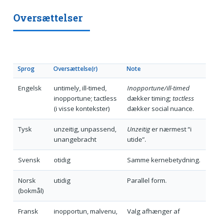
Oversættelser
Sprog
Oversættelse(r)
Note
Engelsk
untimely, ill-timed,
Inopportune/ill-timed
inopportune; tactless
dækker timing;
tactless
(i visse kontekster)
dækker social nuance.
Tysk
unzeitig, unpassend,
Unzeitig
er nærmest “i
unangebracht
utide”.
Svensk
otidig
Samme kernebetydning.
Norsk
utidig
Parallel form.
(bokmål)
Fransk
inopportun, malvenu,
Valg afhænger af