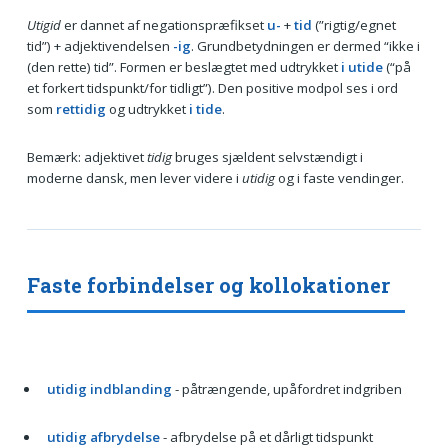
Utigid
er dannet af negationspræfikset
u-
+
tid
(”rigtig/egnet
tid”) + adjektivendelsen
-ig
. Grundbetydningen er dermed “ikke i
(den rette) tid”. Formen er beslægtet med udtrykket
i utide
(“på
et forkert tidspunkt/for tidligt”). Den positive modpol ses i ord
som
rettidig
og udtrykket
i tide
.
Bemærk: adjektivet
tidig
bruges sjældent selvstændigt i
moderne dansk, men lever videre i
utidig
og i faste vendinger.
Faste forbindelser og kollokationer
utidig indblanding
- påtrængende, upåfordret indgriben
utidig afbrydelse
- afbrydelse på et dårligt tidspunkt