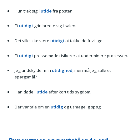
Hun trak sig
i utide
fra posten.
Et
utidigt
grin bredte sig i salen.
Det ville ikke være
utidigt
at takke de frivillige.
Et
utidigt
pressemøde risikerer at underminere processen.
Jeg undskylder min
utidighed
, men må jeg stille et
spørgsmål?
Han døde
i utide
efter kort tids sygdom.
Der var tale om en
utidig
og usmagelig spøg.