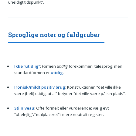
uheldigt tidspunkt”.
Sproglige noter og faldgruber
Ikke “utidlig”
: Formen
utidlig
forekommer i talesprog, men
standardformen er
utidig
.
Ironisk/mildt positiv brug
: Konstruktionen “det ville ikke
være (helt) utidigt at …” betyder “det ville være på sin plads”.
Stilniveau
: Ofte formelt eller vurderende; vælg evt.
“ubelejlig”/“malplaceret” i mere neutralt register.