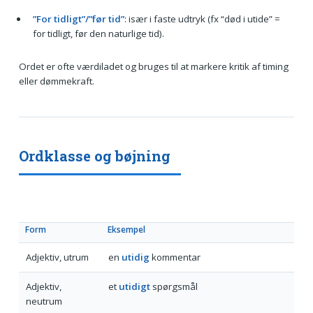
”For tidligt”/”før tid”
: især i faste udtryk (fx “død i utide” =
for tidligt, før den naturlige tid).
Ordet er ofte værdiladet og bruges til at markere kritik af timing
eller dømmekraft.
Ordklasse og bøjning
Form
Eksempel
Adjektiv, utrum
en
utidig
kommentar
Adjektiv,
et
utidigt
spørgsmål
neutrum