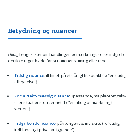
Betydning og nuancer
Utidig
bruges især om handlinger, bemærkninger eller indgreb,
der ikke tager højde for situationens timing eller tone.
Tidslig nuance
: ill-timet, på et dårligt tidspunkt (fx “en utidig
afbrydelse”).
Social/takt-mæssig nuance
: upassende, malplaceret, takt-
eller situationsfornærmet (fx “en utidig bemærkning til
værten”).
Indgribende nuance
: påtrængende, indiskret (fx “utidig
indblanding i privat anliggende”).