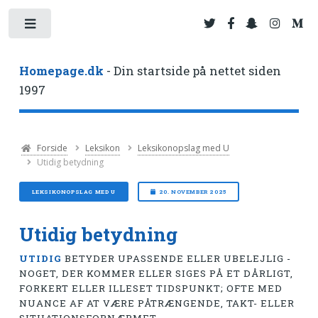
Toggle
Homepage.dk
- Din startside på nettet siden
1997
Forside
Leksikon
Leksikonopslag med U
Utidig betydning
LEKSIKONOPSLAG MED U
20. NOVEMBER 2025
Utidig betydning
UTIDIG
BETYDER UPASSENDE ELLER UBELEJLIG -
NOGET, DER KOMMER ELLER SIGES PÅ ET DÅRLIGT,
FORKERT ELLER ILLESET TIDSPUNKT; OFTE MED
NUANCE AF AT VÆRE PÅTRÆNGENDE, TAKT- ELLER