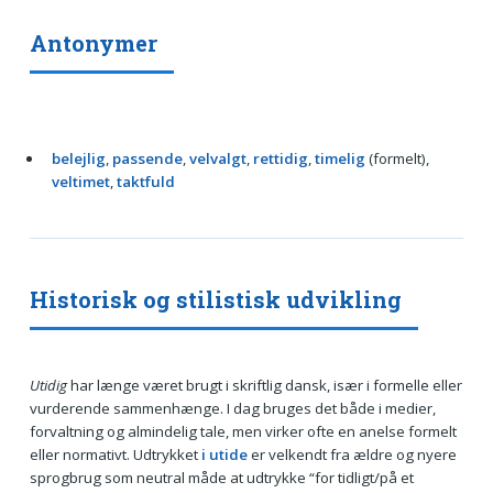
Antonymer
belejlig
,
passende
,
velvalgt
,
rettidig
,
timelig
(formelt),
veltimet
,
taktfuld
Historisk og stilistisk udvikling
Utidig
har længe været brugt i skriftlig dansk, især i formelle eller
vurderende sammenhænge. I dag bruges det både i medier,
forvaltning og almindelig tale, men virker ofte en anelse formelt
eller normativt. Udtrykket
i utide
er velkendt fra ældre og nyere
sprogbrug som neutral måde at udtrykke “for tidligt/på et