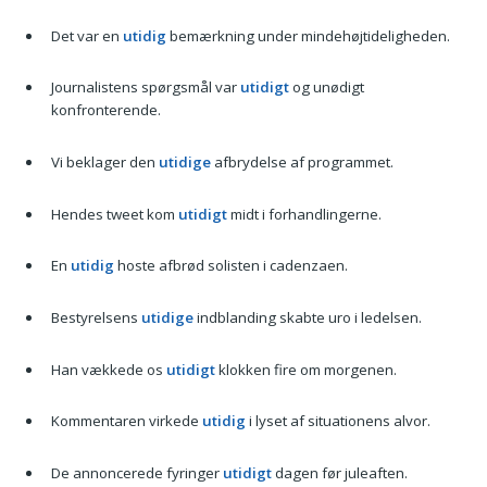
Det var en
utidig
bemærkning under mindehøjtideligheden.
Journalistens spørgsmål var
utidigt
og unødigt
konfronterende.
Vi beklager den
utidige
afbrydelse af programmet.
Hendes tweet kom
utidigt
midt i forhandlingerne.
En
utidig
hoste afbrød solisten i cadenzaen.
Bestyrelsens
utidige
indblanding skabte uro i ledelsen.
Han vækkede os
utidigt
klokken fire om morgenen.
Kommentaren virkede
utidig
i lyset af situationens alvor.
De annoncerede fyringer
utidigt
dagen før juleaften.