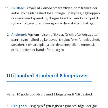
Uvished
: Fravær af klarhed om fremtiden, som fremkalder
indre uro og utilpashed. Beslutninger udskydes, og kroppen
reagerer med spænding. Bruges bredt om markeder, politik
og hverdagsvalg, hvor manglende data skaber ubehag.
Åndenød
: Fornemmelsen af ikke at få luft, ofte ledsaget af
panik, svimmelhed og koldsved. En akut form for utilpashed.
Metaforisk om arbejdsbyrder, deadlines eller økonomisk
pres, der kvæler handlefrihed og ro.
Utilpashed Krydsord 8 bogstaver
Her er 10 gode bud på ord med 8 bogstaver til 'Utilpashed'.
Døsighed
: Tung øjenlågstræghed og mental tåge, der gør