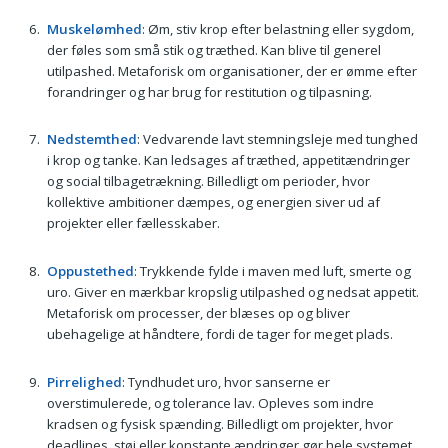
Muskelømhed
: Øm, stiv krop efter belastning eller sygdom,
der føles som små stik og træthed. Kan blive til generel
utilpashed. Metaforisk om organisationer, der er ømme efter
forandringer og har brug for restitution og tilpasning.
Nedstemthed
: Vedvarende lavt stemningsleje med tunghed
i krop og tanke. Kan ledsages af træthed, appetitændringer
og social tilbagetrækning. Billedligt om perioder, hvor
kollektive ambitioner dæmpes, og energien siver ud af
projekter eller fællesskaber.
Oppustethed
: Trykkende fylde i maven med luft, smerte og
uro. Giver en mærkbar kropslig utilpashed og nedsat appetit.
Metaforisk om processer, der blæses op og bliver
ubehagelige at håndtere, fordi de tager for meget plads.
Pirrelighed
: Tyndhudet uro, hvor sanserne er
overstimulerede, og tolerance lav. Opleves som indre
kradsen og fysisk spænding. Billedligt om projekter, hvor
deadlines, støj eller konstante ændringer gør hele systemet