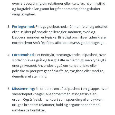
overført betydning om relationer eller kulturer, hvor mistillid
og bagtalelse langsomt forgifter samarbejdet og skaber
varig utryghed.
Forlegenhed
: Pinagtig utilpashed, når man føler sig udstillet
eller usikker på sociale spilleregler. Rødmen, sved og
klappen i munden er typiske. Billedligt om miljøer uden klare
normer, hvor små fejl føles uforholdsmæssigt ubehagelige.
Forstemthed
: Let nedtrykt, toneangivende utilpashed, hvor
sindet opleves gråt og trægt. Ofte midlertidigt, men tydeligt i
energiniveauet. Anvendes også om kunstneriske eller
politiske miljøer præget af skuffelse, træghed eller modløs,
demotiveret stemning.
Misstemning
: En understrøm af utilpashed i en gruppe, hvor
samarbejdet knager. Alle fornemmer, at noget ikke er i
orden. Også fysisk mærkbart som spænding eller trykken.
Bruges bredt om relationer, hold og organisationer med
uafklarede konflikter.