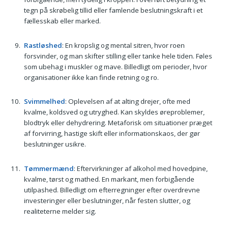
tegn på skrøbelig tillid eller famlende beslutningskraft i et
fællesskab eller marked.
Rastløshed
: En kropslig og mental sitren, hvor roen
forsvinder, og man skifter stilling eller tanke hele tiden. Føles
som ubehag i muskler og mave. Billedligt om perioder, hvor
organisationer ikke kan finde retning og ro.
Svimmelhed
: Oplevelsen af at alting drejer, ofte med
kvalme, koldsved og utryghed. Kan skyldes øreproblemer,
blodtryk eller dehydrering. Metaforisk om situationer præget
af forvirring, hastige skift eller informationskaos, der gør
beslutninger usikre.
Tømmermænd
: Eftervirkninger af alkohol med hovedpine,
kvalme, tørst og mathed. En markant, men forbigående
utilpashed. Billedligt om efterregninger efter overdrevne
investeringer eller beslutninger, når festen slutter, og
realiteterne melder sig.