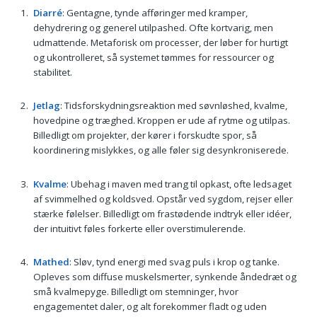
Diarré
: Gentagne, tynde afføringer med kramper,
dehydrering og generel utilpashed. Ofte kortvarig, men
udmattende. Metaforisk om processer, der løber for hurtigt
og ukontrolleret, så systemet tømmes for ressourcer og
stabilitet.
Jetlag
: Tidsforskydningsreaktion med søvnløshed, kvalme,
hovedpine og træghed. Kroppen er ude af rytme og utilpas.
Billedligt om projekter, der kører i forskudte spor, så
koordinering mislykkes, og alle føler sig desynkroniserede.
Kvalme
: Ubehag i maven med trang til opkast, ofte ledsaget
af svimmelhed og koldsved. Opstår ved sygdom, rejser eller
stærke følelser. Billedligt om frastødende indtryk eller idéer,
der intuitivt føles forkerte eller overstimulerende.
Mathed
: Sløv, tynd energi med svag puls i krop og tanke.
Opleves som diffuse muskelsmerter, synkende åndedræt og
små kvalmepyge. Billedligt om stemninger, hvor
engagementet daler, og alt forekommer fladt og uden