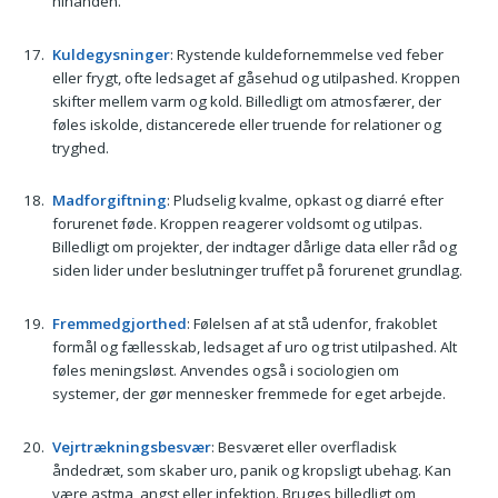
hinanden.
Kuldegysninger
: Rystende kuldefornemmelse ved feber
eller frygt, ofte ledsaget af gåsehud og utilpashed. Kroppen
skifter mellem varm og kold. Billedligt om atmosfærer, der
føles iskolde, distancerede eller truende for relationer og
tryghed.
Madforgiftning
: Pludselig kvalme, opkast og diarré efter
forurenet føde. Kroppen reagerer voldsomt og utilpas.
Billedligt om projekter, der indtager dårlige data eller råd og
siden lider under beslutninger truffet på forurenet grundlag.
Fremmedgjorthed
: Følelsen af at stå udenfor, frakoblet
formål og fællesskab, ledsaget af uro og trist utilpashed. Alt
føles meningsløst. Anvendes også i sociologien om
systemer, der gør mennesker fremmede for eget arbejde.
Vejrtrækningsbesvær
: Besværet eller overfladisk
åndedræt, som skaber uro, panik og kropsligt ubehag. Kan
være astma, angst eller infektion. Bruges billedligt om