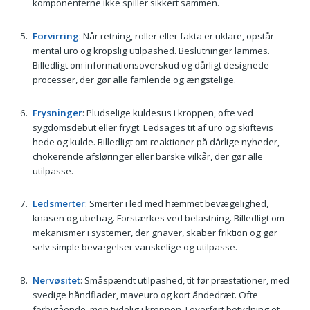
komponenterne ikke spiller sikkert sammen.
Forvirring
: Når retning, roller eller fakta er uklare, opstår
mental uro og kropslig utilpashed. Beslutninger lammes.
Billedligt om informationsoverskud og dårligt designede
processer, der gør alle famlende og ængstelige.
Frysninger
: Pludselige kuldesus i kroppen, ofte ved
sygdomsdebut eller frygt. Ledsages tit af uro og skiftevis
hede og kulde. Billedligt om reaktioner på dårlige nyheder,
chokerende afsløringer eller barske vilkår, der gør alle
utilpasse.
Ledsmerter
: Smerter i led med hæmmet bevægelighed,
knasen og ubehag. Forstærkes ved belastning. Billedligt om
mekanismer i systemer, der gnaver, skaber friktion og gør
selv simple bevægelser vanskelige og utilpasse.
Nervøsitet
: Småspændt utilpashed, tit før præstationer, med
svedige håndflader, maveuro og kort åndedræt. Ofte
forbigående, men tydelig i kroppen. I overført betydning et