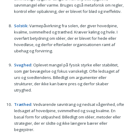
søvnmangel eller varme. Bruges også metaforisk om regler,
kontrol eller opbakning, der er blevet for blød og ineffektiv.
Solstik
: Varmepåvirkning fra solen, der giver hovedpine,
kvalme, svimmelhed og træthed. Kræver køling og hvile. I
overført betydning om idéer, der er blevet for hede eller
hovedløse, og derfor efterlader organisationen ramt af
ubehag og forvirring.
Svaghed
: Oplevet mangel på fysisk styrke eller stabilitet,
som gør bevægelse og fokus vanskeligt. Ofte ledsaget af
uro og svedtendens. Billedligt om argumenter eller
strukturer, der ikke kan bære pres og derfor skaber
utryghed.
Træthed
: Vedvarende søvntrang og nedsat vågenhed, ofte
ledsaget af hovedpine, svimmelhed og svag kvalme. En
basal form for utilpashed. Billedligt om idéer, metoder eller
strategier, der er slidte og ikke længere bærer eller
begejstrer.