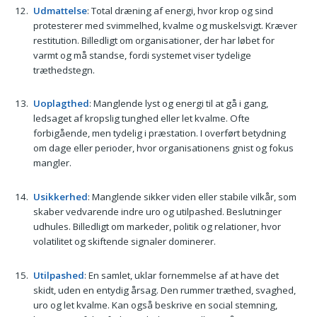
Udmattelse
: Total dræning af energi, hvor krop og sind
protesterer med svimmelhed, kvalme og muskelsvigt. Kræver
restitution. Billedligt om organisationer, der har løbet for
varmt og må standse, fordi systemet viser tydelige
træthedstegn.
Uoplagthed
: Manglende lyst og energi til at gå i gang,
ledsaget af kropslig tunghed eller let kvalme. Ofte
forbigående, men tydelig i præstation. I overført betydning
om dage eller perioder, hvor organisationens gnist og fokus
mangler.
Usikkerhed
: Manglende sikker viden eller stabile vilkår, som
skaber vedvarende indre uro og utilpashed. Beslutninger
udhules. Billedligt om markeder, politik og relationer, hvor
volatilitet og skiftende signaler dominerer.
Utilpashed
: En samlet, uklar fornemmelse af at have det
skidt, uden en entydig årsag. Den rummer træthed, svaghed,
uro og let kvalme. Kan også beskrive en social stemning,