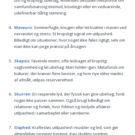
uro og kropsligt ubehag. Anvendes desuden metaforisk om
samfundsmæssig mismod, krisetegn eller en vedvarende,
udefinerbar dårlig stemning.
Maveuro
: Sommerfugle, knugen eller let kvalme i maven ved
nervøsitet og stress. Et kropsligt signal om utilpashed.
Billedligt om situationer, hvor noget ikke føles rigtigt, selv om
man ikke kan pege præcist på årsagen.
Skepsis
: Tøvende mistro, ofte ledsaget af kropslig
vagtsomhed og let ubehag. Man holder igen. Metaforisk om
kulturer, der kræver flere beviser, og hvor nye idéer mødes
af afmålt, utilpas reserverethed.
Skurren
: En raspende lyd, der fysisk kan give ubehag, fordi
noget ikke passer sammen. Også brugt billedligt om
relationer og forløb, hvor friktion og mislyde afslører
utilpashed i samarbejdet eller værdierne.
Slaphed
: Kraftesløs utilpashed i muskler og led, som gør
almindelige opgaver tungere. Kan skyldes sygdom,