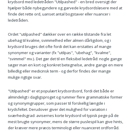
krydsord med ledetråden "Utilpashed" - en bred oversigt der
hjælper både nybegyndere og garvede krydsordsløsere med at
finde det rette ord, uanset antal bogstaver eller nuancer i
ledetråden.
Ordet "utilpashed" dækker over en række tilstande fra let
ubehag til kvalme, svimmelhed eller almen dårligdom, og i
krydsord bruges det ofte fordi det kan erstattes af mange
synonymer og varianter (fx "utilpas", "ubehag", "kvalme",
"svimmel" mv.). Det gør det til en fleksibel ledetråd: nogle gange
søger man en kort og konkret betegnelse, andre gange en mere
billedlig eller medicinsk term - og derfor findes der mange
mulige rigtige svar.
"Utilpashed" er et populært krydsordsord, fordi det både er
almindeligt i dagligsproget og rummer flere grammatiske former
og synonymgrupper, som passer til forskellig længde i
krydsfeltet. Derudover giver det mulighed for variation i
sværhedsgrad: avisernes korte krydsord vil typisk pege på de
mest brugte synonymer, mens de større puslespil kan give hints,
der kræver mere præcis terminologi eller nuanceret ordforråd.