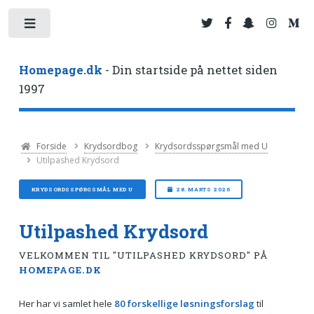
Toggle
Homepage.dk
- Din startside på nettet siden
1997
Forside
Krydsordbog
Krydsordsspørgsmål med U
Utilpashed Krydsord
KRYDSORDSSPØRGSMÅL MED U
28. MARTS 2026
Utilpashed Krydsord
VELKOMMEN TIL "UTILPASHED KRYDSORD" PÅ
HOMEPAGE.DK
Her har vi samlet hele
80 forskellige løsningsforslag
til