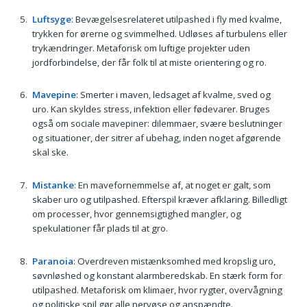
Luftsyge
: Bevægelsesrelateret utilpashed i fly med kvalme,
trykken for ørerne og svimmelhed. Udløses af turbulens eller
trykændringer. Metaforisk om luftige projekter uden
jordforbindelse, der får folk til at miste orientering og ro.
Mavepine
: Smerter i maven, ledsaget af kvalme, sved og
uro. Kan skyldes stress, infektion eller fødevarer. Bruges
også om sociale mavepiner: dilemmaer, svære beslutninger
og situationer, der sitrer af ubehag, inden noget afgørende
skal ske.
Mistanke
: En mavefornemmelse af, at noget er galt, som
skaber uro og utilpashed. Efterspil kræver afklaring. Billedligt
om processer, hvor gennemsigtighed mangler, og
spekulationer får plads til at gro.
Paranoia
: Overdreven mistænksomhed med kropslig uro,
søvnløshed og konstant alarmberedskab. En stærk form for
utilpashed. Metaforisk om klimaer, hvor rygter, overvågning
og politiske spil gør alle nervøse og anspændte.