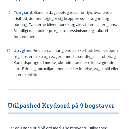
Tungsind
: Gammeldags betegnelse for dyb, dvælende
tristhed, der bemægtiger sig kroppen som træghed og
ubehag. Tankerne bliver mørke, og aktiviteter mister glans.
Billedligt om epoker præget af pessimisme og kulturel
forstemthed.
Utryghed
: Følelsen af manglende sikkerhed, hvor kroppen
registrerer risiko og reagerer med spænding eller ubehag.
Kan udspringe af mørke, ukendte rammer eller svigtende
tillid. Billedligt om miljøer med usikker ledelse, vage mål eller
latent konflikt.
Utilpashed Krydsord på 9 bogstaver
Her er 9 gode bud på ord med 9 bogstaver til 'Utilpashed'.