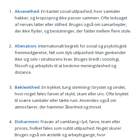
Akvavethed
: En kantet social utilpashed, hvor samtaler
hakker, og kropssprog ikke passer sammen. Ofte ledsaget
af nervøs latter eller stilhed. Bruges også om samarbejder,
der ikke flyder, og beslutninger, der falder mellem flere stole.
Alienation
: Internationalt begreb for social og psykologisk
fremmedgørelse, følt som dyb utilpashed. Man genkender
ikke sig selv i strukturens krav. Bruges bredt i sociologi,
filosofi og arbejdsliv til at beskrive meningsløshed og
distance.
Beklemthed
: En trykket, tung stemning i brystet og sindet,
hvor noget føles farvet af skyld, skam eller uro. Ofte knyttet
til svære samtaler eller tætte rum. Anvendes også om
atmosfærer, der hæmmer åbenhed og trivsel.
Disharmoni
: Fravær af samklang i lyd, farve, team eller
proces, hvilket føles som subtil utilpashed. Noget skurer.
Bruges også om æstetik og arbejdsgange, hvor