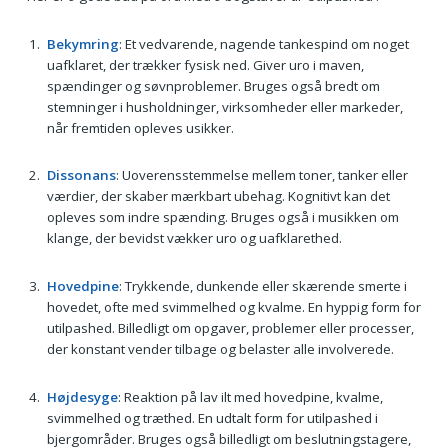
Bekymring
: Et vedvarende, nagende tankespind om noget
uafklaret, der trækker fysisk ned. Giver uro i maven,
spændinger og søvnproblemer. Bruges også bredt om
stemninger i husholdninger, virksomheder eller markeder,
når fremtiden opleves usikker.
Dissonans
: Uoverensstemmelse mellem toner, tanker eller
værdier, der skaber mærkbart ubehag. Kognitivt kan det
opleves som indre spænding. Bruges også i musikken om
klange, der bevidst vækker uro og uafklarethed.
Hovedpine
: Trykkende, dunkende eller skærende smerte i
hovedet, ofte med svimmelhed og kvalme. En hyppig form for
utilpashed. Billedligt om opgaver, problemer eller processer,
der konstant vender tilbage og belaster alle involverede.
Højdesyge
: Reaktion på lav ilt med hovedpine, kvalme,
svimmelhed og træthed. En udtalt form for utilpashed i
bjergområder. Bruges også billedligt om beslutningstagere,