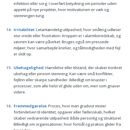
infektion eller sorg. I overført betydning om perioder uden
appetit på nye projekter, hvor motivationen er væk og
stemningen tung.
Irritabilitet
: Letantændelig utilpashed, hvor småting udløser
stor vrede eller frustration. Kroppen er i alarmberedskab, og
søvnen kan være påvirket. Bruges også om pressede
miljøer, hvor samarbejde knirker, og tålmodigheden med fejl
er slidt op.
Ubehagelighed
: Hændelse eller tilstand, der skaber konkret
ubehag eller pinsom stemning. Kan være små konflikter,
fejltrin eller skarpe sandheder. Billedligt om knaster i
processer, som alle helst vil glide uden om, men som gnaver
videre.
Fremmedgørelse
: Proces, hvor man gradvist mister
forbindelsen til identitet, opgaver eller fællesskab, hvilket
skaber vedvarende utilpashed. Både personlig og strukturel.
Billedligt om organisationer, hvor formål og praksis glider fra