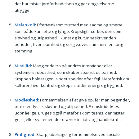
der har mistet jordforbindelsen og gør omgivelserne
utrygge.
Melankoli
: Eftertænksom tristhed med sødme og smerte,
som både kan løfte og tynge. Kropsligt mærkes den som
sløvhed og utilpashed. I kunst og kultur beskriver den
perioder, hvor skønhed og sorg væves sammen i en tung
stemning.
Mistillid
: Manglende tro på andres intentioner eller
systemers robusthed, som skaber spændt utilpashed.
Kroppen holder igen, sindet spejder efter fejl. Metaforisk om
kulturer, hvor kontrol og skepsis æder energi og tryghed.
Modløshed
: Fornemmelsen af at give op, før man begynder,
ofte med fysisk sløvhed og utilpashed. Fremskridt føles
uopnåelige. Bruges også metaforisk om teams, der mister
gejst, eller systemer, der dræner initiativ og handlekraft.
Pinlighed
: Skarp, ubehagelig fornemmelse ved sociale