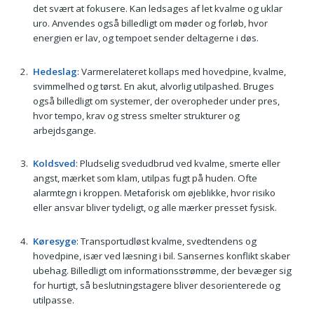
det svært at fokusere. Kan ledsages af let kvalme og uklar
uro. Anvendes også billedligt om møder og forløb, hvor
energien er lav, og tempoet sender deltagerne i døs.
Hedeslag
: Varmerelateret kollaps med hovedpine, kvalme,
svimmelhed og tørst. En akut, alvorlig utilpashed. Bruges
også billedligt om systemer, der overopheder under pres,
hvor tempo, krav og stress smelter strukturer og
arbejdsgange.
Koldsved
: Pludselig svedudbrud ved kvalme, smerte eller
angst, mærket som klam, utilpas fugt på huden. Ofte
alarmtegn i kroppen. Metaforisk om øjeblikke, hvor risiko
eller ansvar bliver tydeligt, og alle mærker presset fysisk.
Køresyge
: Transportudløst kvalme, svedtendens og
hovedpine, især ved læsning i bil. Sansernes konflikt skaber
ubehag. Billedligt om informationsstrømme, der bevæger sig
for hurtigt, så beslutningstagere bliver desorienterede og
utilpasse.