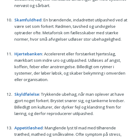
nervøst og sårbart.
Skamfuldhed
: En brændende, indadrettet utilpashed ved at
være set som forkert. Rødmen, tavshed og undvigelse
optræder ofte. Metaforisk om fællesskaber med stærke
normer, hvor små afvigelser udløser stor ubehagelighed.
Hjertebanken
: Accelereret eller forstærket hjerteslag,
mærkbart som indre uro og utilpashed. Udløses af angst,
koffein, feber eller anstrengelse. Billedligt om rytmer i
systemer, der løber løbsk, og skaber bekymring i omverden
eller organisation.
Skyldfølelse
: Trykkende ubehag, når man oplever at have
gjort noget forkert. Brystet snører sig, og tankerne kredser.
Billedligt om kulturer, der dyrker fejl og klandring frem for
læring, og derfor reproducerer utilpashed.
Appetitløshed
: Manglende lyst til mad med tilhørende
træthed, mathed og småkvalme. Ofte symptom på stress,