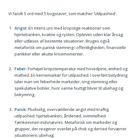
Vi fandt 5 ord med 5 bogstaver, som matcher 'Utilpashed'.
Angst
: En intens uro med kropslige reaktioner som
hjertebanken, kvalme og rysten. Opleves uden klar årsag
eller udløses af bestemte situationer. Bruges også
metaforisk om panisk stemning i offentligheden, finansielle
panikker eller akutte krisemomenter.
Feber
: Forhøjet kropstemperatur med hovedpine, ømhed og
mathed. En kernemarkør for utilpashed. I overført betydning
taler man om feberhede markeder, ivrig stemning eller
spekulative bobler, hvor varme hurtigt bliver til ubehag og
bekymring.
Panik
: Pludselig, overvældende angst med kraftig
utilpashed: hjertebanken, åndenød, svimmelhed.
Tænkeevnen indsnævres. Metaforisk om markeder og
grupper, der reagerer overilet på chok og derved forværrer
situationens ubehag.