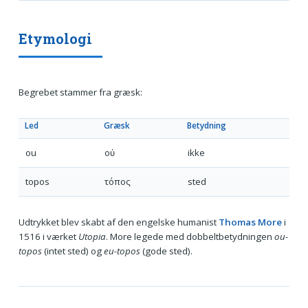
Etymologi
Begrebet stammer fra græsk:
Led
Græsk
Betydning
ou
οὐ
ikke
topos
τόπος
sted
Udtrykket blev skabt af den engelske humanist
Thomas More
i
1516 i værket
Utopia
. More legede med dobbeltbetydningen
ou-
topos
(intet sted) og
eu-topos
(gode sted).