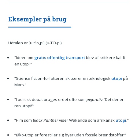
Eksempler på brug
Udtalen er [uˈtʰoˌpi] (u-TO-pi).
“Ideen om
gratis offentlig transport
blev af kritikere kaldt
en utopi.”
“Science fiction-forfatteren skitserer en teknologisk
utopi
på
Mars.”
“I politisk debat bruges ordet ofte som
pejorativ
: ‘Det der er
ren utopi!’”
“Film som
Black Panther
viser Wakanda som afrikansk
utopi
.”
“Øko-utopier forestiller sig byer uden fossile brændstoffer.”