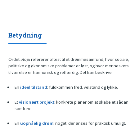
Betydning
Ordet
utopi
refererer oftest til et drømmesamfund, hvor sociale,
politiske og økonomiske problemer er løst, og hvor menneskets
tilværelse er harmonisk og retfærdig. Det kan beskrive:
En
ideel tilstand
: fuldkommen fred, velstand og lykke.
Et
visionært projekt
: konkrete planer om at skabe et sådan
samfund.
En
uopnåelig drøm
: noget, der anses for praktisk umuligt.