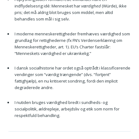
indflydelsesrig idé: Mennesket har
værdighed
(Würde), ikke
pris; det må aldrig blot bruges som middel, men altid
behandles som mål i sig selv.
I moderne menneskerettigheder fremhæves værdighed som
grundlag for rettighederne (fx FN’s Verdenserklæring om
Menneskerettigheder, art. 1). EU’s Charter fastslår:
“Menneskets værdighed er ukrænkelig.”
I dansk socialhistorie har ordet også optrådt i klassificerende
vendinger som “værdig trængende” (dvs. “fortjent”
fattighjælp), en nu kritiseret sondring, fordi den implicit
degraderede andre.
I nutiden bruges værdighed bredt i sundheds- og
socialpolitik, ældrepleje, arbejdsliv og etik som norm for
respektfuld behandling.