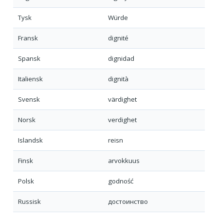
Tysk
Würde
Fransk
dignité
Spansk
dignidad
Italiensk
dignità
Svensk
värdighet
Norsk
verdighet
Islandsk
reisn
Finsk
arvokkuus
Polsk
godność
Russisk
достоинство