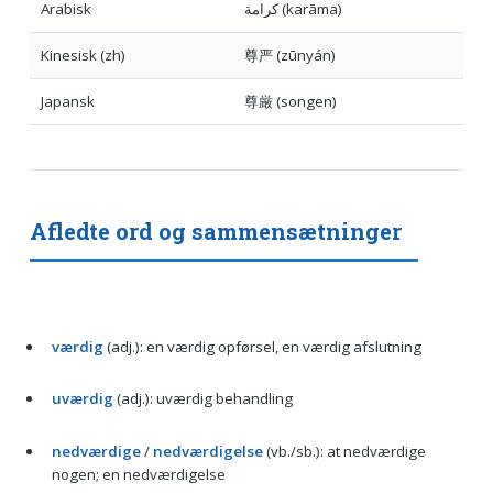
Arabisk
كرامة (karāma)
Kinesisk (zh)
尊严 (zūnyán)
Japansk
尊厳 (songen)
Afledte ord og sammensætninger
værdig
(adj.): en værdig opførsel, en værdig afslutning
uværdig
(adj.): uværdig behandling
nedværdige
/
nedværdigelse
(vb./sb.): at nedværdige
nogen; en nedværdigelse