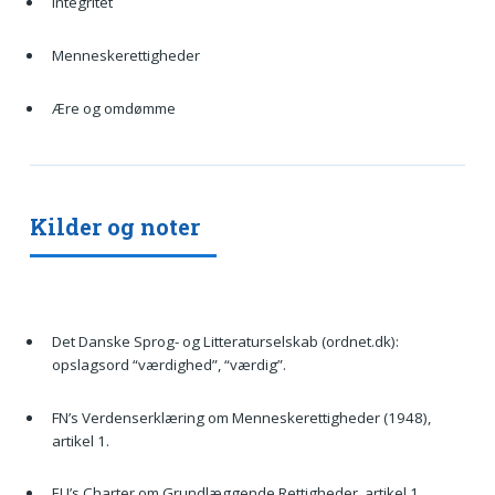
Integritet
Menneskerettigheder
Ære og omdømme
Kilder og noter
Det Danske Sprog- og Litteraturselskab (ordnet.dk):
opslagsord “værdighed”, “værdig”.
FN’s Verdenserklæring om Menneskerettigheder (1948),
artikel 1.
EU’s Charter om Grundlæggende Rettigheder, artikel 1.