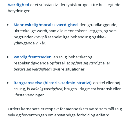
Værdighed
er et substantiv, der typisk bruges i tre beslægtede
betydninger:
Menneskelig/moralsk værdighed
: den grundlæggende,
ukrænkelige værdi, som alle mennesker tillægges, og som
begrunder krav på respekt, lige behandling og ikke-
ydmygende vilkår.
Værdig fremtræden
: en rolig, behersket og
respektindgydende opførsel; at
opføre sig værdigt
eller
bevare sin værdighed
i svære situationer.
Rang/anseelse (historisk/administrativt)
: en titel eller høj
stilling, fx
kirkelig værdighed
; bruges i dag mest historisk eller
i faste vendinger.
Ordets kernenote er respekt for menneskers værd som mål i sig
selv og forventningen om anstændige forhold og adfærd.