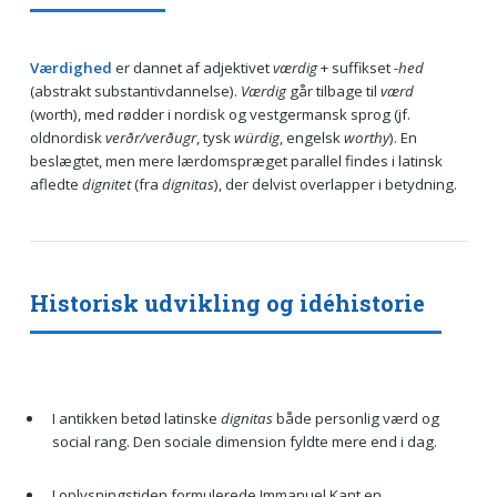
Værdighed
er dannet af adjektivet
værdig
+ suffikset
-hed
(abstrakt substantivdannelse).
Værdig
går tilbage til
værd
(worth), med rødder i nordisk og vestgermansk sprog (jf.
oldnordisk
verðr/verðugr
, tysk
würdig
, engelsk
worthy
). En
beslægtet, men mere lærdomspræget parallel findes i latinsk
afledte
dignitet
(fra
dignitas
), der delvist overlapper i betydning.
Historisk udvikling og idéhistorie
I antikken betød latinske
dignitas
både personlig værd og
social rang. Den sociale dimension fyldte mere end i dag.
I oplysningstiden formulerede Immanuel Kant en