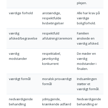
plejen.
værdige forhold
anstændige,
Alle har krav på
respektfulde
værdige
livsbetingelser
boligforhold.
værdig
respektfuld
Familien
afsked/begravelse
afslutning/ceremoni
ønskede en
værdig afsked.
værdig
respektabel,
De møder en
modstander
jævnbyrdig
værdig
konkurrent
modstander i
finalen.
værdigt formål
moralsk prisværdigt
Indsamlingen
formål
støtter et
værdigt formål.
nedværdigende
ydmygende,
Nedværdigende
behandling
krænkende adfærd
behandling er