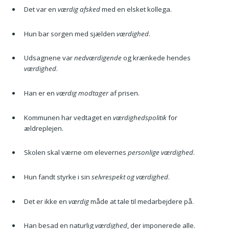
Det var en
værdig afsked
med en elsket kollega.
Hun bar sorgen med sjælden
værdighed
.
Udsagnene var
nedværdigende
og krænkede hendes
værdighed
.
Han er en
værdig modtager
af prisen.
Kommunen har vedtaget en
værdighedspolitik
for
ældreplejen.
Skolen skal værne om elevernes
personlige værdighed
.
Hun fandt styrke i sin
selvrespekt og værdighed
.
Det er ikke en
værdig
måde at tale til medarbejdere på.
Han besad en naturlig
værdighed
, der imponerede alle.