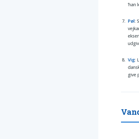
’han 
Pøl
: 
vejka
eksem
udgiv
Vig
: 
dansk
give 
Vand