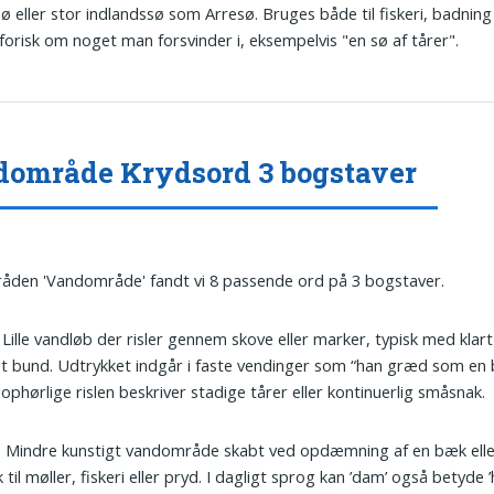
ø eller stor indlandssø som Arresø. Bruges både til fiskeri, badnin
orisk om noget man forsvinder i, eksempelvis "en sø af tårer".
område Krydsord 3 bogstaver
tråden 'Vandområde' fandt vi 8 passende ord på 3 bogstaver.
: Lille vandløb der risler gennem skove eller marker, typisk med klar
t bund. Udtrykket indgår i faste vendinger som “han græd som en 
ophørlige rislen beskriver stadige tårer eller kontinuerlig småsnak.
: Mindre kunstigt vandområde skabt ved opdæmning af en bæk eller
k til møller, fiskeri eller pryd. I dagligt sprog kan ’dam’ også betyde