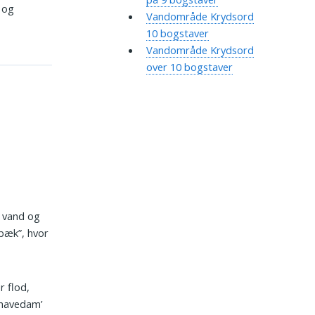
g og
Vandområde Krydsord
10 bogstaver
Vandområde Krydsord
over 10 bogstaver
t vand og
bæk”, hvor
 flod,
 ’havedam’