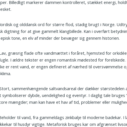
arper. Billedligt markerer dammen kontrolleret, stækket energi, holdt
esket.
Nordisk og olddansk ord for større flod, stadig brugt i Norge. Udtr
sk digtning for at give gammelt klangbillede. Kan i overført betydni
 episk tone, en elv af minder der bevæger sig gennem historien.
 Lav, græsrig flade ofte vandmættet i foråret, hjemsted for orkidé
ugle. I ældre tekster er engen romantisk mødested for forelskede.
kke er rent vand, er engen defineret af nærhed til oversvømmelse o
klima.
 Stort, sammenhængende saltvandsareal der dækker størstedelen a
 symboliserer dybde, uendelighed og eventyr. I daglig tale bruges ’e
ore mængder; man kan have et hav af tid, problemer eller mulighe
 Beholder til vand, fra gammeldags zinkbalje til moderne badekar. I
ikkekar til husdyr vigtige. Metaforisk bruges kar om afgrænset livs