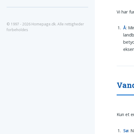
Vi har f
© 1997 - 2026 Homepage.dk. Alle rettigheder
Å
: M
forbeholdes
landb
betyd
eksem
Vand
Kun et e
Sø
: 