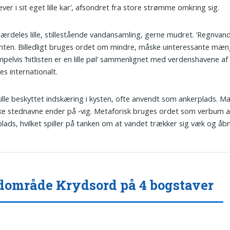
lever i sit eget lille kar’, afsondret fra store strømme omkring sig.
Særdeles lille, stillestående vandansamling, gerne mudret. ’Regnvand
nten. Billedligt bruges ordet om mindre, måske uinteressante mæn
pelvis ’hitlisten er en lille pøl’ sammenlignet med verdenshavene af
es internationalt.
Lille beskyttet indskæring i kysten, ofte anvendt som ankerplads. M
e stednavne ender på ‑vig. Metaforisk bruges ordet som verbum at
plads, hvilket spiller på tanken om at vandet trækker sig væk og åb
område Krydsord på 4 bogstaver