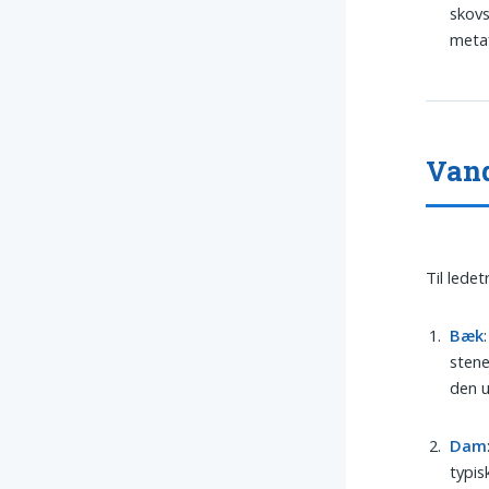
skovs
metaf
Vand
Til lede
Bæk
stene
den u
Dam
typis