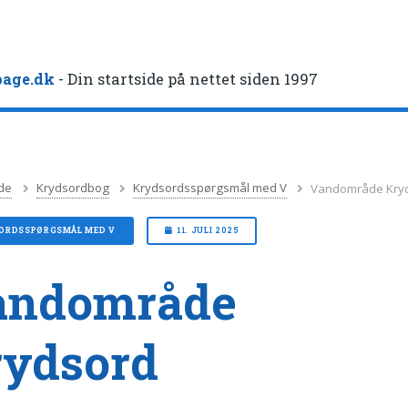
age.dk
- Din startside på nettet siden 1997
de
Krydsordbog
Krydsordsspørgsmål med V
Vandområde Kry
ORDSSPØRGSMÅL MED V
11. JULI 2025
andområde
rydsord