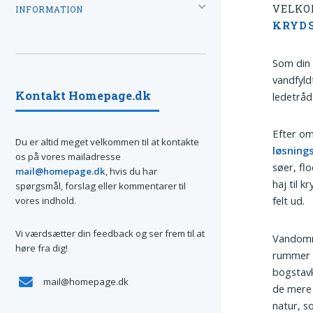
VELKO
INFORMATION
KRYD
Som din 
vandfyld
Kontakt Homepage.dk
ledetråd
Efter om
Du er altid meget velkommen til at kontakte
løsning
os på vores mailadresse
søer, fl
mail@homepage.dk
, hvis du har
haj til k
spørgsmål, forslag eller kommentarer til
felt ud.
vores indhold.
Vi værdsætter din feedback og ser frem til at
Vandområ
høre fra dig!
rummer e
bogstavk
mail@homepage.dk
de mere 
natur, s