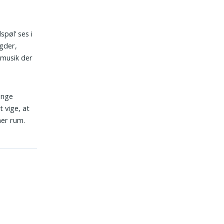
spøl’ ses i
gder,
 musik der
ange
 vige, at
ner rum.