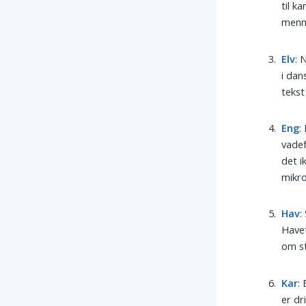
til k
menn
Elv
: 
i dan
tekst
Eng
:
vadef
det i
mikro
Hav
:
Havet
om st
Kar
:
er dr