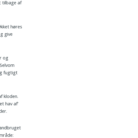
 tilbage af
ykket høres
ng give
er og
 Selvom
g fugtigt
f kloden.
t hav af’
der.
 landbruget
område: