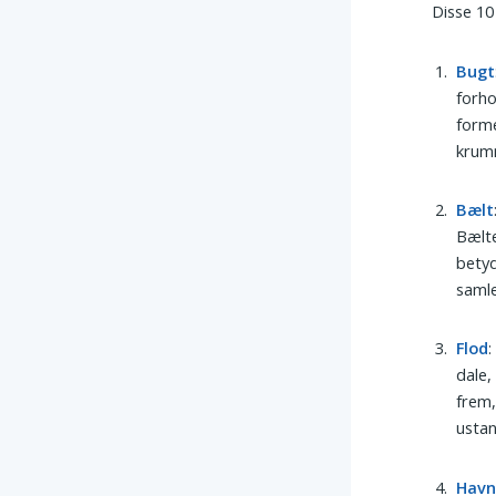
Disse 10
Bugt
forho
forme
krumm
Bælt
Bælte
bety
samle
Flod
dale,
frem,
ustan
Hav