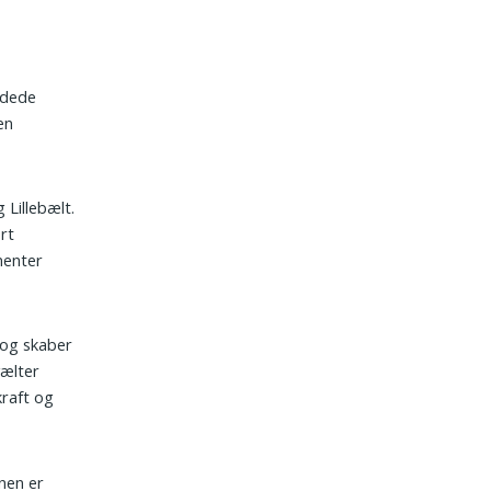
ndede
en
 Lillebælt.
rt
menter
 og skaber
vælter
kraft og
vnen er