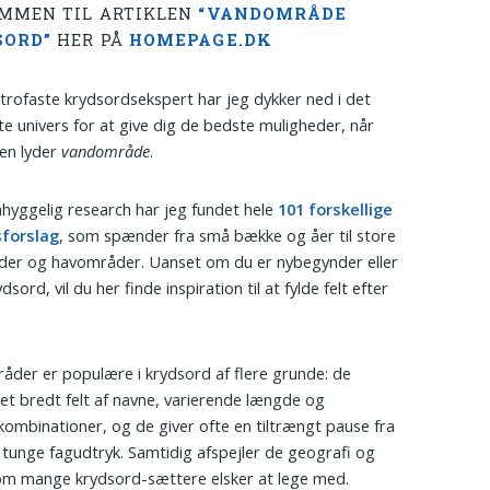
MMEN TIL ARTIKLEN
“VANDOMRÅDE
SORD”
HER PÅ
HOMEPAGE.DK
trofaste krydsordsekspert har jeg dykker ned i det
te univers for at give dig de bedste muligheder, når
en lyder
vandområde
.
hyggelig research har jeg fundet hele
101 forskellige
sforslag
, som spænder fra små bække og åer til store
oder og havområder. Uanset om du er nybegynder eller
rydsord, vil du her finde inspiration til at fylde felt efter
der er populære i krydsord af flere grunde: de
t bredt felt af navne, varierende længde og
ombinationer, og de giver ofte en tiltrængt pause fra
tunge fagudtryk. Samtidig afspejler de geografi og
om mange krydsord-sættere elsker at lege med.