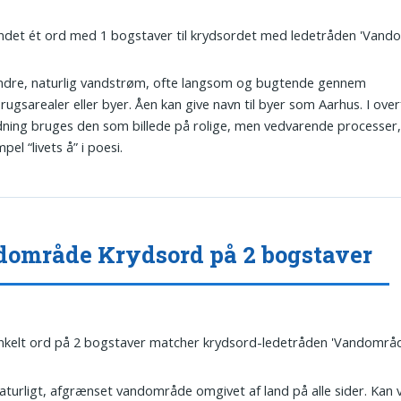
undet ét ord med 1 bogstaver til krydsordet med ledetråden 'Vand
indre, naturlig vandstrøm, ofte langsom og bugtende gennem
rugsarealer eller byer. Åen kan give navn til byer som Aarhus. I over
ning bruges den som billede på rolige, men vedvarende processer,
pel “livets å” i poesi.
område Krydsord på 2 bogstaver
nkelt ord på 2 bogstaver matcher krydsord-ledetråden 'Vandområd
Naturligt, afgrænset vandområde omgivet af land på alle sider. Kan v