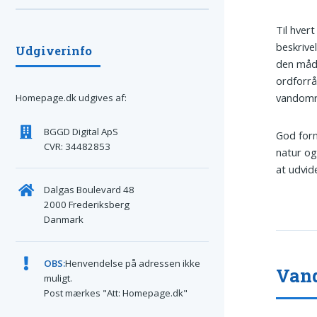
Til hver
beskrive
Udgiverinfo
den måde
ordforrå
vandområ
Homepage.dk udgives af:
BGGD Digital ApS
God forn
CVR: 34482853
natur og
at udvid
Dalgas Boulevard 48
2000 Frederiksberg
Danmark
OBS:
Henvendelse på adressen ikke
Vand
muligt.
Post mærkes "Att: Homepage.dk"