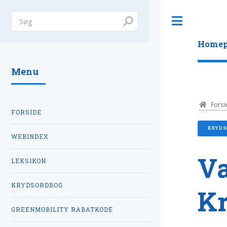
Toggle
Homep
Menu
Forsi
FORSIDE
KRYDS
WEBINDEX
V
LEKSIKON
KRYDSORDBOG
K
GREENMOBILITY RABATKODE