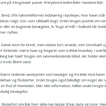
 ord på 4 bogstaver passer til krydsord-ledetråden 'Vandområde'.
: Bred, ofte halvcirkelformet indskæring i kystlinjen, hvor havet står
ldsvis roligt. Stor-som Lillebælt bugt. Ordet bruges poetisk om ru
r eller en bugtende bevægelse, fx “bugt af mål” i fodbold når bold
er i luften.
: Dansk term for bredt, men relativt kort stræde, som Storebælt og
t forbinder større have og fungerer som trafikal hovedvej. I overfø
dning kan 'bælt' bruges om sammenbindende bånd, der holder ele
t trods åbent vand.
: Større rindende vandsystem som bevæger sig fra kilde mod havet
 deltaer og flodsletter. Ordet bruges også billedligt om noget der 
 en flod af mennesker, biler eller information, hvilket understreger 
dselig bevægelse.
n
: Beskyttet område hvor skibe kan lægge til kaj, laste og losse. Ha