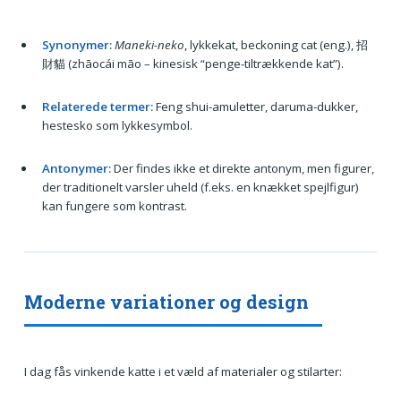
Synonymer:
Maneki-neko
, lykkekat, beckoning cat (eng.), 招
財貓 (zhāocái māo – kinesisk “penge-tiltrækkende kat”).
Relaterede termer:
Feng shui-amuletter, daruma-dukker,
hestesko som lykkesymbol.
Antonymer:
Der findes ikke et direkte antonym, men figurer,
der traditionelt varsler uheld (f.eks. en knækket spejlfigur)
kan fungere som kontrast.
Moderne variationer og design
I dag fås vinkende katte i et væld af materialer og stilarter: