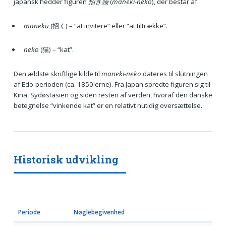
japansk hedder figuren
招き猫
(
maneki-neko
), der består af:
maneku
(招く) – “at invitere” eller “at tiltrække”.
neko
(猫) – “kat”.
Den ældste skriftlige kilde til
maneki-neko
dateres til slutningen
af Edo-perioden (ca. 1850'erne). Fra Japan spredte figuren sig til
Kina, Sydøstasien og siden resten af verden, hvoraf den danske
betegnelse “vinkende kat” er en relativt nutidig oversættelse.
Historisk udvikling
Periode
Nøglebegivenhed