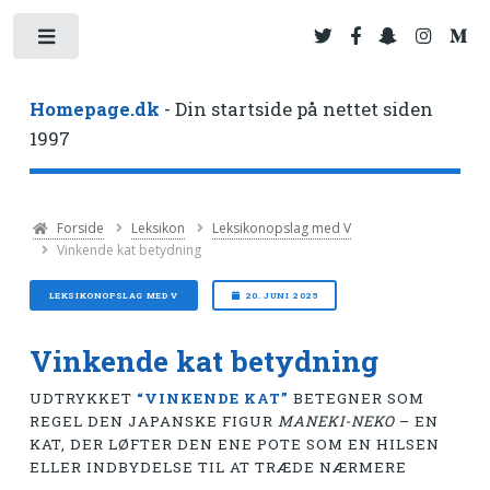
Toggle
Homepage.dk
- Din startside på nettet siden
1997
Forside
Leksikon
Leksikonopslag med V
Vinkende kat betydning
LEKSIKONOPSLAG MED V
20. JUNI 2025
Vinkende kat betydning
UDTRYKKET
“VINKENDE KAT”
BETEGNER SOM
REGEL DEN JAPANSKE FIGUR
MANEKI-NEKO
– EN
KAT, DER LØFTER DEN ENE POTE SOM EN HILSEN
ELLER INDBYDELSE TIL AT TRÆDE NÆRMERE