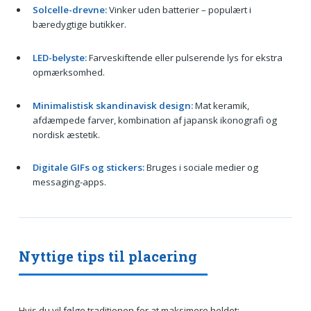
Solcelle-drevne:
Vinker uden batterier – populært i
bæredygtige butikker.
LED-belyste:
Farveskiftende eller pulserende lys for ekstra
opmærksomhed.
Minimalistisk skandinavisk design:
Mat keramik,
afdæmpede farver, kombination af japansk ikonografi og
nordisk æstetik.
Digitale GIFs og stickers:
Bruges i sociale medier og
messaging-apps.
Nyttige tips til placering
Hvis du vil følge traditionen for at maksimere heldet: