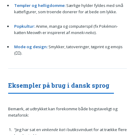
Templer og helligdomme:
Særlige hylder fyldes med små
kattefigurer, som troende donerer for at bede om lykke.
Popkultur:
Anime, manga og computerspil (fx Pokémon-
katten Meowth er inspireret af
maneki-neko
).
Mode og design:
Smykker, tatoveringer, tøjprint og emojis
(🐱‍👋).
Eksempler på brug i dansk sprog
Bemærk, at udtrykket kan forekomme både bogstaveligt og
metaforisk:
“Jeg har sat en
vinkende kat
i butiksvinduet for at trække flere