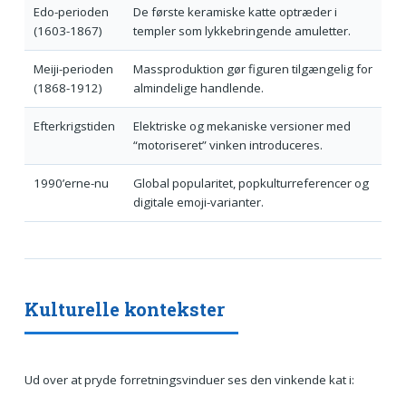
Edo-perioden
De første keramiske katte optræder i
(1603-1867)
templer som lykkebringende amuletter.
Meiji-perioden
Mass­produktion gør figuren tilgængelig for
(1868-1912)
almindelige handlende.
Efterkrigstiden
Elektriske og mekaniske versioner med
“motoriseret” vinken introduceres.
1990’erne-nu
Global popularitet, popkulturreferencer og
digitale emoji-varianter.
Kulturelle kontekster
Ud over at pryde forretningsvinduer ses den vinkende kat i: