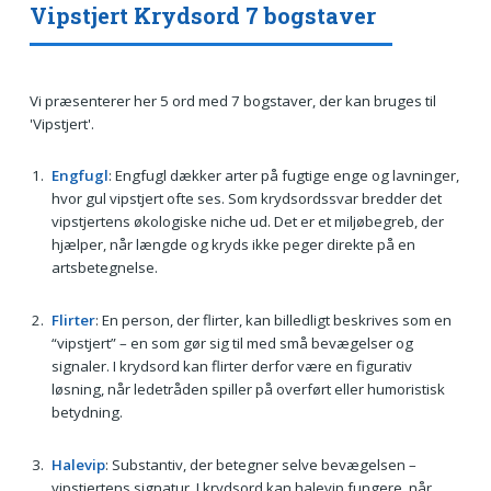
Vipstjert Krydsord 7 bogstaver
Vi præsenterer her 5 ord med 7 bogstaver, der kan bruges til
'Vipstjert'.
Engfugl
: Engfugl dækker arter på fugtige enge og lavninger,
hvor gul vipstjert ofte ses. Som krydsordssvar bredder det
vipstjertens økologiske niche ud. Det er et miljøbegreb, der
hjælper, når længde og kryds ikke peger direkte på en
artsbetegnelse.
Flirter
: En person, der flirter, kan billedligt beskrives som en
“vipstjert” – en som gør sig til med små bevægelser og
signaler. I krydsord kan flirter derfor være en figurativ
løsning, når ledetråden spiller på overført eller humoristisk
betydning.
Halevip
: Substantiv, der betegner selve bevægelsen –
vipstjertens signatur. I krydsord kan halevip fungere, når