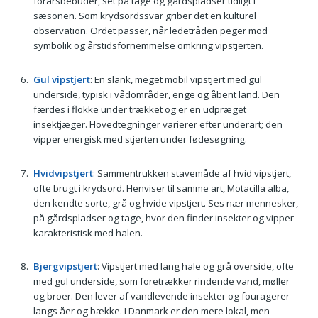
forårsbebuder, set på tage og gårdspladser tidligt i
sæsonen. Som krydsordssvar griber det en kulturel
observation. Ordet passer, når ledetråden peger mod
symbolik og årstidsfornemmelse omkring vipstjerten.
Gul vipstjert
: En slank, meget mobil vipstjert med gul
underside, typisk i vådområder, enge og åbent land. Den
færdes i flokke under trækket og er en udpræget
insektjæger. Hovedtegninger varierer efter underart; den
vipper energisk med stjerten under fødesøgning.
Hvidvipstjert
: Sammentrukken stavemåde af hvid vipstjert,
ofte brugt i krydsord. Henviser til samme art, Motacilla alba,
den kendte sorte, grå og hvide vipstjert. Ses nær mennesker,
på gårdspladser og tage, hvor den finder insekter og vipper
karakteristisk med halen.
Bjergvipstjert
: Vipstjert med lang hale og grå overside, ofte
med gul underside, som foretrækker rindende vand, møller
og broer. Den lever af vandlevende insekter og fouragerer
langs åer og bække. I Danmark er den mere lokal, men