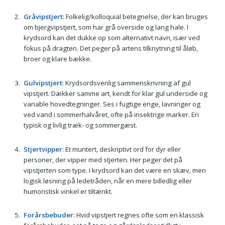
Gråvipstjert
: Folkelig/kolloquial betegnelse, der kan bruges
om bjergvipstjert, som har grå overside og lang hale. I
krydsord kan det dukke op som alternativt navn, især ved
fokus på dragten. Det peger på artens tilknytning til åløb,
broer og klare bække.
Gulvipstjert
: Krydsordsvenlig sammenskrivning af gul
vipstjert. Dækker samme art, kendt for klar gul underside og
variable hovedtegninger. Ses i fugtige enge, lavninger og
ved vand i sommerhalvåret, ofte på insektrige marker. En
typisk og livlig træk- og sommergæst.
Stjertvipper
: Et muntert, deskriptivt ord for dyr eller
personer, der vipper med stjerten. Her peger det på
vipstjerten som type. I krydsord kan det være en skæv, men
logisk løsning på ledetråden, når en mere billedlig eller
humoristisk vinkel er tiltænkt.
Forårsbebuder
: Hvid vipstjert regnes ofte som en klassisk