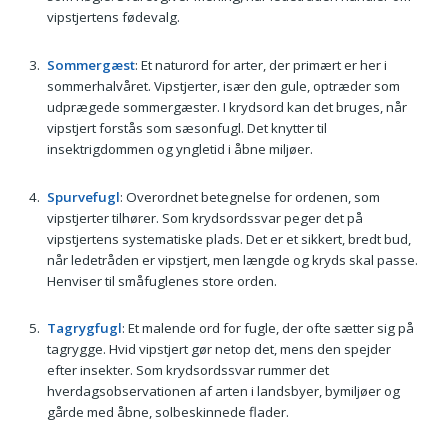
vipstjertens fødevalg.
Sommergæst
: Et naturord for arter, der primært er her i
sommerhalvåret. Vipstjerter, især den gule, optræder som
udprægede sommergæster. I krydsord kan det bruges, når
vipstjert forstås som sæsonfugl. Det knytter til
insektrigdommen og yngletid i åbne miljøer.
Spurvefugl
: Overordnet betegnelse for ordenen, som
vipstjerter tilhører. Som krydsordssvar peger det på
vipstjertens systematiske plads. Det er et sikkert, bredt bud,
når ledetråden er vipstjert, men længde og kryds skal passe.
Henviser til småfuglenes store orden.
Tagrygfugl
: Et malende ord for fugle, der ofte sætter sig på
tagrygge. Hvid vipstjert gør netop det, mens den spejder
efter insekter. Som krydsordssvar rummer det
hverdagsobservationen af arten i landsbyer, bymiljøer og
gårde med åbne, solbeskinnede flader.