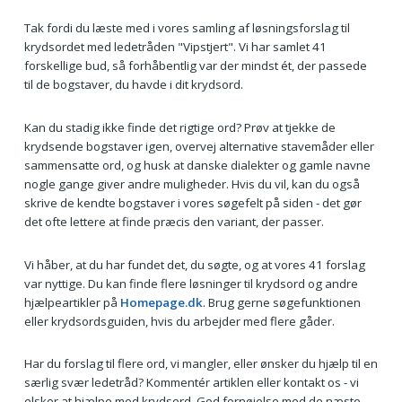
Tak fordi du læste med i vores samling af løsningsforslag til
krydsordet med ledetråden "Vipstjert". Vi har samlet 41
forskellige bud, så forhåbentlig var der mindst ét, der passede
til de bogstaver, du havde i dit krydsord.
Kan du stadig ikke finde det rigtige ord? Prøv at tjekke de
krydsende bogstaver igen, overvej alternative stavemåder eller
sammensatte ord, og husk at danske dialekter og gamle navne
nogle gange giver andre muligheder. Hvis du vil, kan du også
skrive de kendte bogstaver i vores søgefelt på siden - det gør
det ofte lettere at finde præcis den variant, der passer.
Vi håber, at du har fundet det, du søgte, og at vores 41 forslag
var nyttige. Du kan finde flere løsninger til krydsord og andre
hjælpeartikler på
Homepage.dk
. Brug gerne søgefunktionen
eller krydsordsguiden, hvis du arbejder med flere gåder.
Har du forslag til flere ord, vi mangler, eller ønsker du hjælp til en
særlig svær ledetråd? Kommentér artiklen eller kontakt os - vi
elsker at hjælpe med krydsord. God fornøjelse med de næste