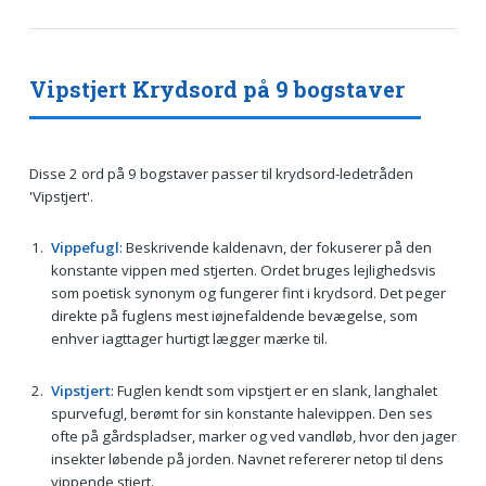
Vipstjert Krydsord på 9 bogstaver
Disse 2 ord på 9 bogstaver passer til krydsord-ledetråden
'Vipstjert'.
Vippefugl
: Beskrivende kaldenavn, der fokuserer på den
konstante vippen med stjerten. Ordet bruges lejlighedsvis
som poetisk synonym og fungerer fint i krydsord. Det peger
direkte på fuglens mest iøjnefaldende bevægelse, som
enhver iagttager hurtigt lægger mærke til.
Vipstjert
: Fuglen kendt som vipstjert er en slank, langhalet
spurvefugl, berømt for sin konstante halevippen. Den ses
ofte på gårdspladser, marker og ved vandløb, hvor den jager
insekter løbende på jorden. Navnet refererer netop til dens
vippende stjert.