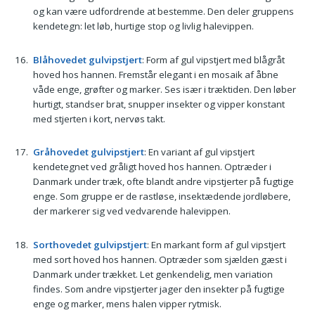
og kan være udfordrende at bestemme. Den deler gruppens
kendetegn: let løb, hurtige stop og livlig halevippen.
Blåhovedet gulvipstjert
: Form af gul vipstjert med blågråt
hoved hos hannen. Fremstår elegant i en mosaik af åbne
våde enge, grøfter og marker. Ses især i træktiden. Den løber
hurtigt, standser brat, snupper insekter og vipper konstant
med stjerten i kort, nervøs takt.
Gråhovedet gulvipstjert
: En variant af gul vipstjert
kendetegnet ved gråligt hoved hos hannen. Optræder i
Danmark under træk, ofte blandt andre vipstjerter på fugtige
enge. Som gruppe er de rastløse, insektædende jordløbere,
der markerer sig ved vedvarende halevippen.
Sorthovedet gulvipstjert
: En markant form af gul vipstjert
med sort hoved hos hannen. Optræder som sjælden gæst i
Danmark under trækket. Let genkendelig, men variation
findes. Som andre vipstjerter jager den insekter på fugtige
enge og marker, mens halen vipper rytmisk.