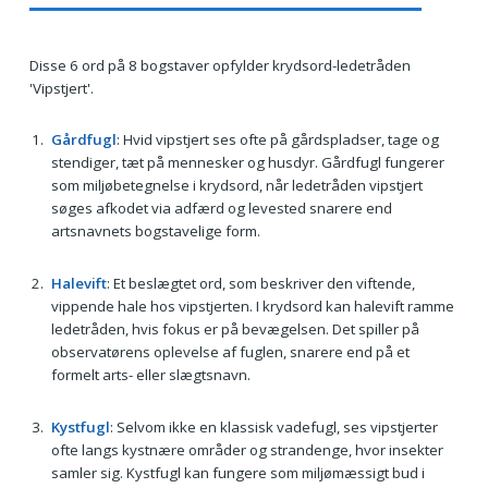
Disse 6 ord på 8 bogstaver opfylder krydsord-ledetråden
'Vipstjert'.
Gårdfugl
: Hvid vipstjert ses ofte på gårdspladser, tage og
stendiger, tæt på mennesker og husdyr. Gårdfugl fungerer
som miljøbetegnelse i krydsord, når ledetråden vipstjert
søges afkodet via adfærd og levested snarere end
artsnavnets bogstavelige form.
Halevift
: Et beslægtet ord, som beskriver den viftende,
vippende hale hos vipstjerten. I krydsord kan halevift ramme
ledetråden, hvis fokus er på bevægelsen. Det spiller på
observatørens oplevelse af fuglen, snarere end på et
formelt arts- eller slægtsnavn.
Kystfugl
: Selvom ikke en klassisk vadefugl, ses vipstjerter
ofte langs kystnære områder og strandenge, hvor insekter
samler sig. Kystfugl kan fungere som miljømæssigt bud i