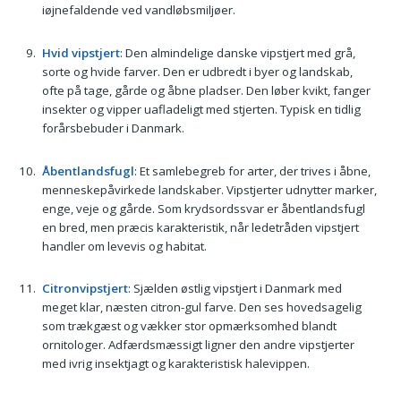
iøjnefaldende ved vandløbsmiljøer.
Hvid vipstjert
: Den almindelige danske vipstjert med grå,
sorte og hvide farver. Den er udbredt i byer og landskab,
ofte på tage, gårde og åbne pladser. Den løber kvikt, fanger
insekter og vipper uafladeligt med stjerten. Typisk en tidlig
forårsbebuder i Danmark.
Åbentlandsfugl
: Et samlebegreb for arter, der trives i åbne,
menneskepåvirkede landskaber. Vipstjerter udnytter marker,
enge, veje og gårde. Som krydsordssvar er åbentlandsfugl
en bred, men præcis karakteristik, når ledetråden vipstjert
handler om levevis og habitat.
Citronvipstjert
: Sjælden østlig vipstjert i Danmark med
meget klar, næsten citron-gul farve. Den ses hovedsagelig
som trækgæst og vækker stor opmærksomhed blandt
ornitologer. Adfærdsmæssigt ligner den andre vipstjerter
med ivrig insektjagt og karakteristisk halevippen.