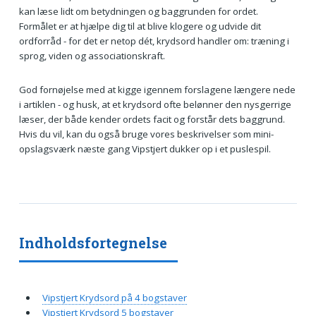
kan læse lidt om betydningen og baggrunden for ordet.
Formålet er at hjælpe dig til at blive klogere og udvide dit
ordforråd - for det er netop dét, krydsord handler om: træning i
sprog, viden og associationskraft.
God fornøjelse med at kigge igennem forslagene længere nede
i artiklen - og husk, at et krydsord ofte belønner den nysgerrige
læser, der både kender ordets facit og forstår dets baggrund.
Hvis du vil, kan du også bruge vores beskrivelser som mini-
opslagsværk næste gang Vipstjert dukker op i et puslespil.
Indholdsfortegnelse
Vipstjert Krydsord på 4 bogstaver
Vipstjert Krydsord 5 bogstaver