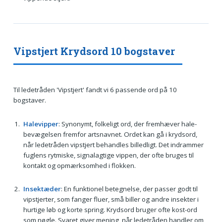
Vipstjert Krydsord 10 bogstaver
Til ledetråden 'Vipstjert' fandt vi 6 passende ord på 10
bogstaver.
Halevipper
: Synonymt, folkeligt ord, der fremhæver hale-
bevægelsen fremfor artsnavnet. Ordet kan gå i krydsord,
når ledetråden vipstjert behandles billedligt. Det indrammer
fuglens rytmiske, signalagtige vippen, der ofte bruges til
kontakt og opmærksomhed i flokken.
Insektæder
: En funktionel betegnelse, der passer godt til
vipstjerter, som fanger fluer, små biller og andre insekter i
hurtige løb og korte spring. Krydsord bruger ofte kost-ord
som nøgle. Svaret giver mening, når ledetråden handler om