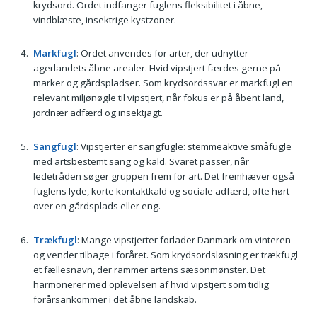
krydsord. Ordet indfanger fuglens fleksibilitet i åbne,
vindblæste, insektrige kystzoner.
Markfugl
: Ordet anvendes for arter, der udnytter
agerlandets åbne arealer. Hvid vipstjert færdes gerne på
marker og gårdspladser. Som krydsordssvar er markfugl en
relevant miljønøgle til vipstjert, når fokus er på åbent land,
jordnær adfærd og insektjagt.
Sangfugl
: Vipstjerter er sangfugle: stemmeaktive småfugle
med artsbestemt sang og kald. Svaret passer, når
ledetråden søger gruppen frem for art. Det fremhæver også
fuglens lyde, korte kontaktkald og sociale adfærd, ofte hørt
over en gårdsplads eller eng.
Trækfugl
: Mange vipstjerter forlader Danmark om vinteren
og vender tilbage i foråret. Som krydsordsløsning er trækfugl
et fællesnavn, der rammer artens sæsonmønster. Det
harmonerer med oplevelsen af hvid vipstjert som tidlig
forårsankommer i det åbne landskab.