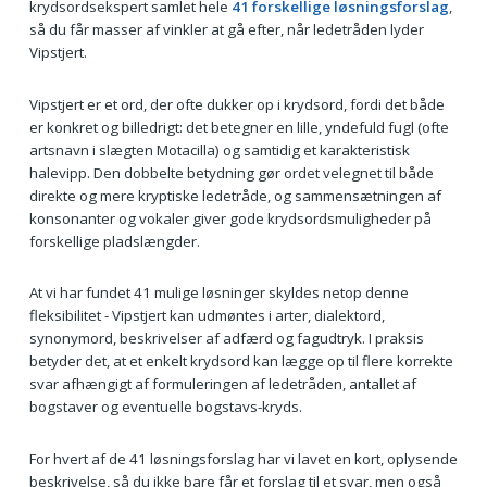
krydsordsekspert samlet hele
41 forskellige løsningsforslag
,
så du får masser af vinkler at gå efter, når ledetråden lyder
Vipstjert.
Vipstjert er et ord, der ofte dukker op i krydsord, fordi det både
er konkret og billedrigt: det betegner en lille, yndefuld fugl (ofte
artsnavn i slægten Motacilla) og samtidig et karakteristisk
halevipp. Den dobbelte betydning gør ordet velegnet til både
direkte og mere kryptiske ledetråde, og sammensætningen af
konsonanter og vokaler giver gode krydsordsmuligheder på
forskellige pladslængder.
At vi har fundet 41 mulige løsninger skyldes netop denne
fleksibilitet - Vipstjert kan udmøntes i arter, dialektord,
synonymord, beskrivelser af adfærd og fagudtryk. I praksis
betyder det, at et enkelt krydsord kan lægge op til flere korrekte
svar afhængigt af formuleringen af ledetråden, antallet af
bogstaver og eventuelle bogstavs-kryds.
For hvert af de 41 løsningsforslag har vi lavet en kort, oplysende
beskrivelse, så du ikke bare får et forslag til et svar, men også