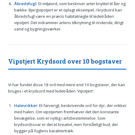
Åbredsfugl
: Et miljøord, som beskriver arter knyttet til åer og
bække. Bjergvipstjert er et oplagt eksempel. I krydsord kan
åbredsfugl være en præcis habitatnøgle til ledetråden
vipstjert. Det indrammer artens tilknytning til rindende, iltrigt
vand og bygningsværker.
Vipstjert Krydsord over 10 bogstaver
Vi har fundet disse 18 ord med mere end 10 bogstaver, der kan
bruges i et krydsord med ledetråden 'Vipstjert':
Halevrikker
: Et farverigt, beskrivende ord for dyr, der vrikker
med halen. Om vipstjerten fremhæver det den konstante
bevægelse, som er nyttig i artsbestemmelse. Som
krydsordssvar er det et kreativt, men forståeligt bud, der
bygger på fuglens karaktertræk.