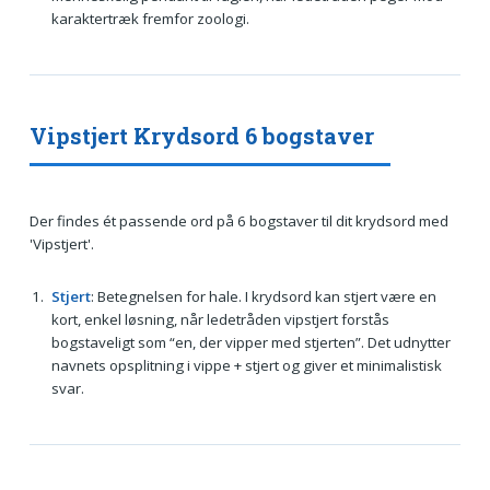
karaktertræk fremfor zoologi.
Vipstjert Krydsord 6 bogstaver
Der findes ét passende ord på 6 bogstaver til dit krydsord med
'Vipstjert'.
Stjert
: Betegnelsen for hale. I krydsord kan stjert være en
kort, enkel løsning, når ledetråden vipstjert forstås
bogstaveligt som “en, der vipper med stjerten”. Det udnytter
navnets opsplitning i vippe + stjert og giver et minimalistisk
svar.