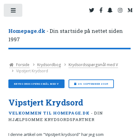
Toggle
Homepage.dk
- Din startside på nettet siden
1997
Forside
Krydsordbog
Krydsordsspørgsmål med V
Vipstjert Krydsord
KRYDSORDSSPØRGSMÅL MED V
26. SEPTEMBER 2025
Vipstjert Krydsord
VELKOMMEN TIL HOMEPAGE.DK
- DIN
HJÆLPSOMME KRYDSORDSPARTNER
I denne artikel om "Vipstjert krydsord" har jeg som