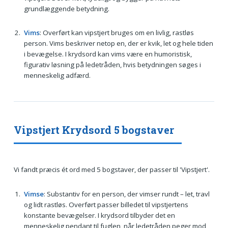
grundlæggende betydning.
Vims
: Overført kan vipstjert bruges om en livlig, rastløs
person. Vims beskriver netop en, der er kvik, let og hele tiden
i bevægelse. I krydsord kan vims være en humoristisk,
figurativ løsning på ledetråden, hvis betydningen søges i
menneskelig adfærd.
Vipstjert Krydsord 5 bogstaver
Vi fandt præcis ét ord med 5 bogstaver, der passer til 'Vipstjert'.
Vimse
: Substantiv for en person, der vimser rundt – let, travl
og lidt rastløs. Overført passer billedet til vipstjertens
konstante bevægelser. I krydsord tilbyder det en
menneskelig pendant til fuglen, når ledetråden peger mod