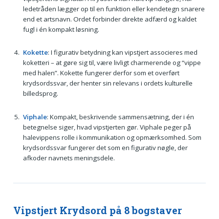
ledetråden lægger op til en funktion eller kendetegn snarere
end et artsnavn. Ordet forbinder direkte adfærd og kaldet
fugl i én kompakt løsning.
Kokette
: I figurativ betydning kan vipstjert associeres med
koketteri – at gøre sig til, være livligt charmerende og “vippe
med halen”. Kokette fungerer derfor som et overført
krydsordssvar, der henter sin relevans i ordets kulturelle
billedsprog.
Viphale
: Kompakt, beskrivende sammensætning, der i én
betegnelse siger, hvad vipstjerten gør. Viphale peger på
halevippens rolle i kommunikation og opmærksomhed. Som
krydsordssvar fungerer det som en figurativ nøgle, der
afkoder navnets meningsdele.
Vipstjert Krydsord på 8 bogstaver