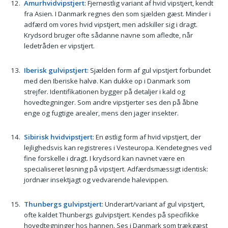
Amurhvidvipstjert
: Fjernøstlig variant af hvid vipstjert, kendt
fra Asien. I Danmark regnes den som sjælden gæst. Minder i
adfærd om vores hvid vipstjert, men adskiller sig i dragt.
Krydsord bruger ofte sådanne navne som afledte, når
ledetråden er vipstjert.
Iberisk gulvipstjert
: Sjælden form af gul vipstjert forbundet
med den Iberiske halvø. Kan dukke op i Danmark som
strejfer. Identifikationen bygger på detaljer i kald og
hovedtegninger. Som andre vipstjerter ses den på åbne
enge og fugtige arealer, mens den jager insekter.
Sibirisk hvidvipstjert
: En østlig form af hvid vipstjert, der
lejlighedsvis kan registreres i Vesteuropa. Kendetegnes ved
fine forskelle i dragt. I krydsord kan navnet være en
specialiseret løsning på vipstjert. Adfærdsmæssigt identisk:
jordnær insektjagt og vedvarende halevippen.
Thunbergs gulvipstjert
: Underart/variant af gul vipstjert,
ofte kaldet Thunbergs gulvipstjert. Kendes på specifikke
hovedtegninger hos hannen. Ses i Danmark som trækgæst