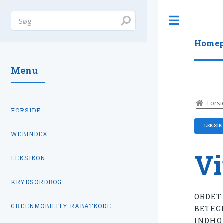
Toggle
Homep
Menu
Forsi
FORSIDE
LEKSI
WEBINDEX
Vi
LEKSIKON
KRYDSORDBOG
ORDE
GREENMOBILITY RABATKODE
BETEG
INDHO