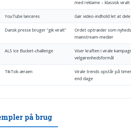
med reklame – klassisk viralt
YouTube lanceres
Gør video-indhold let at dele
Dansk presse bruger “gik viralt”
Ordet optræder som nyheds
mainstream-medier
ALS Ice Bucket-challenge
Viser kraften i virale kampa
velgørenhedsformål
TikTok-æraen
Virale trends opstår på time
end dage
mpler på brug