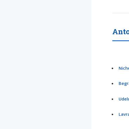
Ant
Nich
Begr
Udel
Lavr