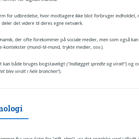
rm for udbredelse, hvor modtagere ikke blot forbruger indholdet,
t deler det videre til deres egne netværk.
namik, der ofte forekommer på sociale medier, men som også kan 
ne-kontekster (mund-til-mund, trykte medier, osv.).
 kan både bruges bogstaveligt (
“Indlægget spredte sig viralt”
) og o
et blev viralt i hele branchen”
).
mologi
tammer fra
virus
(latin for “gift, slim”), via det engelske
viral
(afledt 