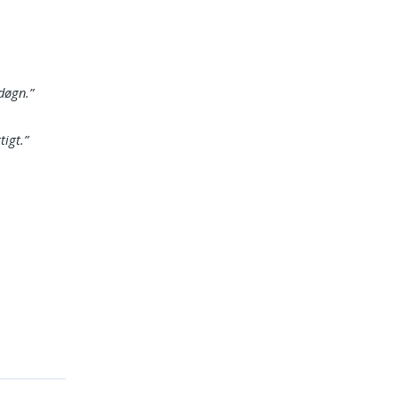
 døgn.”
tigt.”