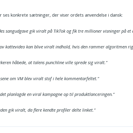
 ses konkrete sætninger, der viser ordets anvendelse i dansk:
es sangudgave gik viralt på TikTok og fik tre millioner visninger på et
jov kattevideo kan blive viralt indhold, hvis den rammer algoritmen rig
tikeren håbede, at talens punchline ville sprede sig viralt.”
ene om VM blev viralt stof i hele kommentarfeltet.”
det planlagde en viral kampagne op til produkt­lan­ce­ringen.”
en gik viralt, da flere kendte profiler delte linket.”