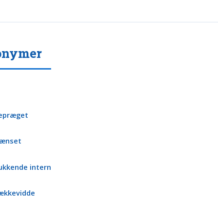
onymer
epræget
ænset
ukkende intern
ækkevidde