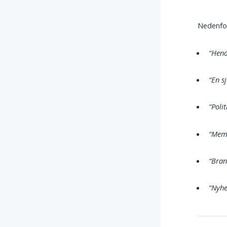
Nedenfor
“Hend
“En s
“Poli
“Mems
“Bran
“Nyhed