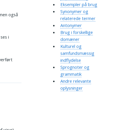
Eksempler på brug
Synonymer og
 men også
relaterede termer
Antonymer
Brug i forskellige
ses i
domæner
Kulturel og
samfundsmæssig
verført
indflydelse
Sprognoter og
grammatik
Andre relevante
oplysninger
af
virus
).