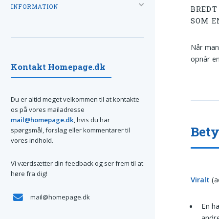
INFORMATION
BREDT
SOM E
Når man 
opnår en
Kontakt Homepage.dk
Du er altid meget velkommen til at kontakte
os på vores mailadresse
mail@homepage.dk
, hvis du har
Bety
spørgsmål, forslag eller kommentarer til
vores indhold.
Vi værdsætter din feedback og ser frem til at
høre fra dig!
Viralt
(a
mail@homepage.dk
En ha
andre