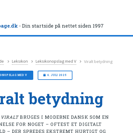
age.dk
- Din startside på nettet siden 1997
de
Leksikon
Leksikonopslag med V
Viralt betydning
KONOPSLAG MED V
4. JULI 2025
ralt betydning
T
VIRALT
BRUGES I MODERNE DANSK SOM EN
NELSE FOR NOGET – OFTEST ET DIGITALT
LD – DER SPREDES EKSTREMT HURTIGT OG