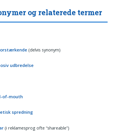
nymer og relaterede termer
forstærkende
(delvis synonym)
losiv udbredelse
-of-mouth
tisk spredning
ar
(i reklamesprog ofte “shareable”)