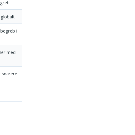
 greb
 globalt
begreb i
gner med
r snarere