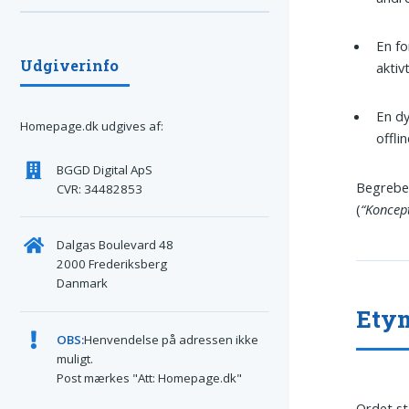
En fo
Udgiverinfo
aktiv
En dy
Homepage.dk udgives af:
offli
BGGD Digital ApS
Begrebet
CVR: 34482853
(
“Koncept
Dalgas Boulevard 48
2000 Frederiksberg
Danmark
Ety
OBS:
Henvendelse på adressen ikke
muligt.
Post mærkes "Att: Homepage.dk"
Ordet s