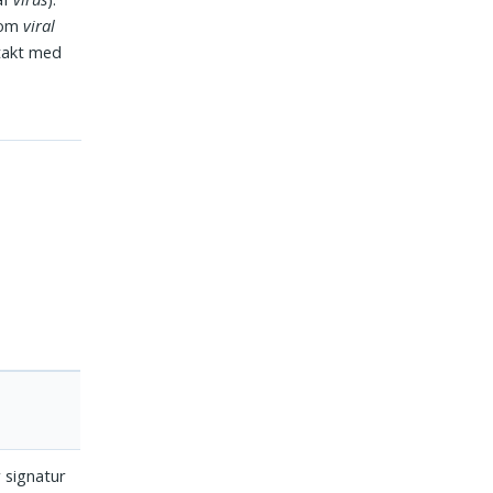
 som
viral
 takt med
n
r signatur