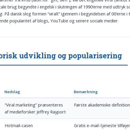
tale brug begyndte i engelsk i slutningen af 1990’erne med udtryk
ng
. På dansk slog formen “viralt” igennem i begyndelsen af 00’erne i
ende popularitet af blogs, YouTube og senere sociale medier.
orisk udvikling og popularisering
Nedslag
Bemærkning
“Viral marketing” præsenteres
Første akademiske definitio
af medieforsker Jeffrey Rayport
Hotmail-casen
Gratis e-mail-tjeneste tilføje