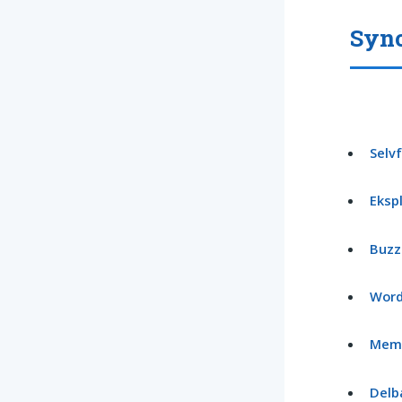
Syno
Selv
Eksp
Buzz
Word
Meme
Delb