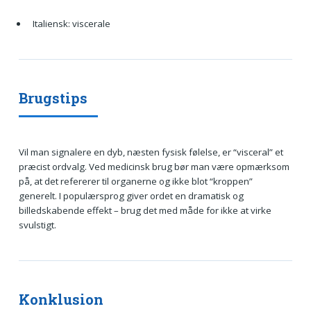
Italiensk: viscerale
Brugstips
Vil man signalere en dyb, næsten fysisk følelse, er “visceral” et
præcist ordvalg. Ved medicinsk brug bør man være opmærksom
på, at det refererer til organerne og ikke blot “kroppen”
generelt. I populærsprog giver ordet en dramatisk og
billedskabende effekt – brug det med måde for ikke at virke
svulstigt.
Konklusion