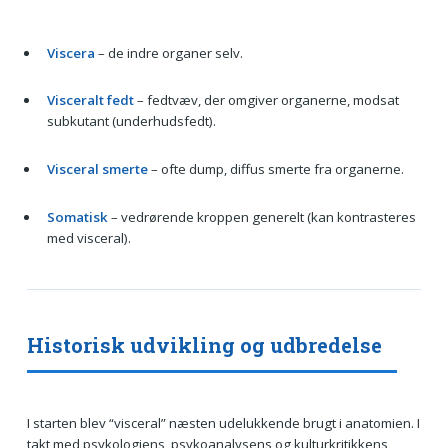
Viscera
– de indre organer selv.
Visceralt fedt
– fedtvæv, der omgiver organerne, modsat
subkutant (underhudsfedt).
Visceral smerte
– ofte dump, diffus smerte fra organerne.
Somatisk
– vedrørende kroppen generelt (kan kontrasteres
med visceral).
Historisk udvikling og udbredelse
I starten blev “visceral” næsten udelukkende brugt i anatomien. I
takt med psykologiens, psykoanalysens og kulturkritikkens