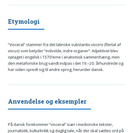
Etymologi
“Visceral” stammer fra det latinske substantiv
viscera
(flertal af
viscus
) som betyder “indvolde, indre organer”. Adjektivet blev
optaget i engelsk i 1570’erne i anatomisk sammenhæng, men
den metaforiske brug vandt indpas i det 19.–20. århundrede og
har siden spredt sig til andre sprog, herunder dansk.
Anvendelse og eksempler
På dansk forekommer “visceral” især i medicinske tekster,
journalistik, kulturkritik og daglig tale, når der skal sættes ord på