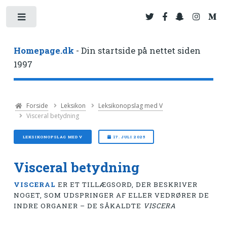
Toggle
Homepage.dk
- Din startside på nettet siden
1997
Forside
Leksikon
Leksikonopslag med V
Visceral betydning
LEKSIKONOPSLAG MED V
17. JULI 2025
Visceral betydning
VISCERAL
ER ET TILLÆGSORD, DER BESKRIVER
NOGET, SOM UDSPRINGER AF ELLER VEDRØRER DE
INDRE ORGANER – DE SÅKALDTE
VISCERA