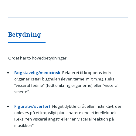
Betydning
Ordet har to hovedbetydninger:
Bogstavelig/medicinsk:
Relateret til kroppens indre
organer, især i bughulen (lever, tarme, milt m.m.). F.eks.
“visceral fedme” (fedt omkring organerne) eller “visceral
smerte”.
Figurativ/overført:
Noget dybtfølt, råt eller instinktivt, der
opleves på et kropsligt plan snarere end et intellektuelt.
F.eks. “en visceral angst” eller “en visceral reaktion på
musikken”.