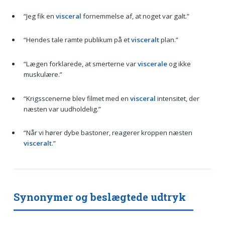
“Jeg fik en
visceral
fornemmelse af, at noget var galt.”
“Hendes tale ramte publikum på et
visceralt
plan.”
“Lægen forklarede, at smerterne var
viscerale
og ikke
muskulære.”
“Krigsscenerne blev filmet med en
visceral
intensitet, der
næsten var uudholdelig.”
“Når vi hører dybe bastoner, reagerer kroppen næsten
visceralt
.”
Synonymer og beslægtede udtryk