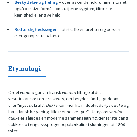
Beskyttelse og heling
– overraskende nok rummer ritualet
også positive formål som at fjerne sygdom, tiltrække
kærlighed eller give held.
Retfærdighedssøgen
– at straffe en uretfærdig person
eller genoprette balance.
Etymologi
Ordet
voodoo
går via fransk
vaudou
tilbage til det
vestafrikanske Fon-ord
vodun
, der betyder “ånd”, “guddom”
eller “mystisk kraft”.
Dukke
kommer fra middelnedertysk
dōke
og
har i dansk betydning “lille menneskefigur”. Udtrykket
voodoo
dukke
er således en moderne sammensætning, der første gang
dukker op i engelsksproget populærkultur i slutningen af 1800-
tallet.