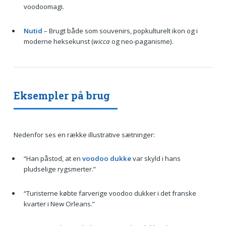
voodoomagi.
Nutid
– Brugt både som souvenirs, popkulturelt ikon og i
moderne heksekunst (
wicca
og neo-paganisme).
Eksempler på brug
Nedenfor ses en række illustrative sætninger:
“Han påstod, at en
voodoo dukke
var skyld i hans
pludselige rygsmerter.”
“Turisterne købte farverige voodoo dukker i det franske
kvarter i New Orleans.”