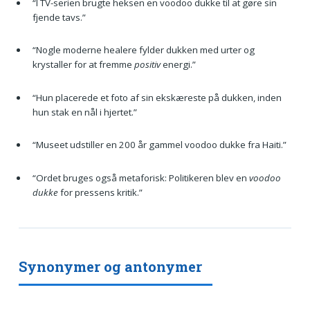
“I TV-serien brugte heksen en voodoo dukke til at gøre sin
fjende tavs.”
“Nogle moderne healere fylder dukken med urter og
krystaller for at fremme
positiv
energi.”
“Hun placerede et foto af sin ekskæreste på dukken, inden
hun stak en nål i hjertet.”
“Museet udstiller en 200 år gammel voodoo dukke fra Haiti.”
“Ordet bruges også metaforisk: Politikeren blev en
voodoo
dukke
for pressens kritik.”
Synonymer og antonymer