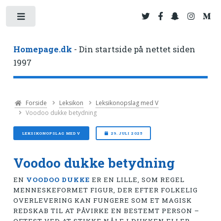
Toggle
Homepage.dk
- Din startside på nettet siden
1997
Forside
Leksikon
Leksikonopslag med V
Voodoo dukke betydning
LEKSIKONOPSLAG MED V
29. JULI 2025
Voodoo dukke betydning
EN
VOODOO DUKKE
ER EN LILLE, SOM REGEL
MENNESKEFORMET FIGUR, DER EFTER FOLKELIG
OVERLEVERING KAN FUNGERE SOM ET MAGISK
REDSKAB TIL AT PÅVIRKE EN BESTEMT PERSON –