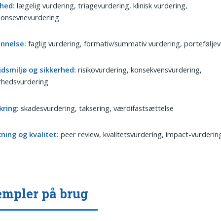
hed:
lægelig vurdering, triagevurdering, klinisk vurdering,
ionsevnevurdering
nnelse:
faglig vurdering, formativ/summativ vurdering, portefølje
jdsmiljø og sikkerhed:
risikovurdering, konsekvensvurdering,
rhedsvurdering
kring:
skadesvurdering, taksering, værdifastsættelse
ning og kvalitet:
peer review, kvalitetsvurdering, impact-vurderin
mpler på brug