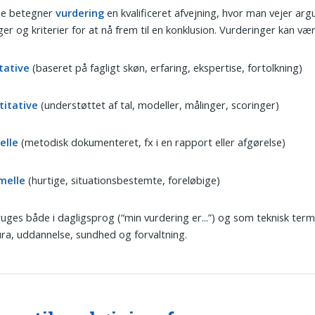
rne betegner
vurdering
en kvalificeret afvejning, hvor man vejer ar
ger og kriterier for at nå frem til en konklusion. Vurderinger kan vær
tative
(baseret på fagligt skøn, erfaring, ekspertise, fortolkning)
titative
(understøttet af tal, modeller, målinger, scoringer)
elle
(metodisk dokumenteret, fx i en rapport eller afgørelse)
melle
(hurtige, situationsbestemte, foreløbige)
uges både i dagligsprog (“min vurdering er...”) og som teknisk term i
jura, uddannelse, sundhed og forvaltning.