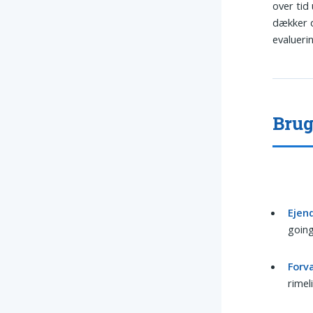
over tid
dækker d
evalueri
Brug
Ejen
goin
Forva
rimel