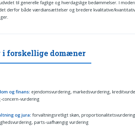
 udvidet til generelle faglige og hverdagslige bedømmelser. I mode
et derfor både værdiansættelser og bredere kvalitative/kvantitati
nger.
 i forskellige domæner
dom og finans:
ejendomsvurdering, markedsvurdering, kreditvurde
g-concern-vurdering
ltning og jura:
forvaltningsretligt skøn, proportionalitetsvurdering
ighedsvurdering, parts-uafhængig vurdering