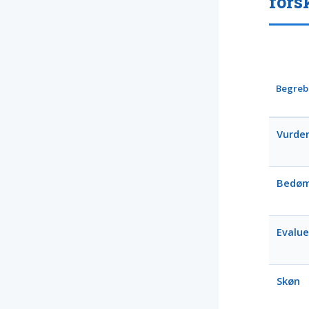
fors
Begreb
Vurder
Bedø
Evalue
Skøn