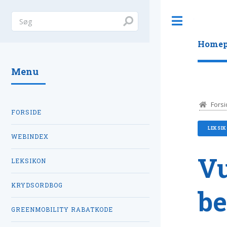
Toggle
Homep
Menu
Forsi
FORSIDE
LEKSI
WEBINDEX
Vu
LEKSIKON
KRYDSORDBOG
be
GREENMOBILITY RABATKODE