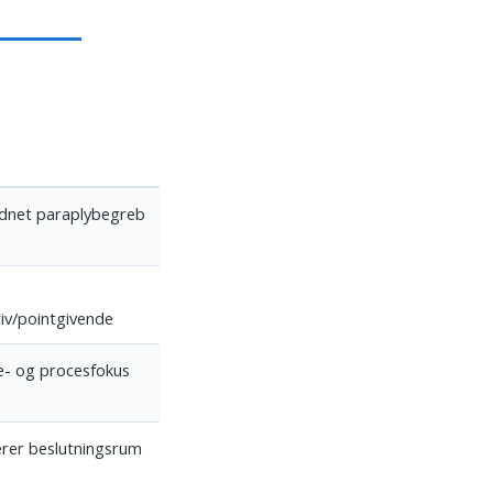
dnet paraplybegreb
iv/pointgivende
- og procesfokus
rer beslutningsrum