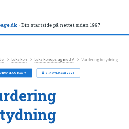
age.dk
- Din startside på nettet siden 1997
de
Leksikon
Leksikonopslag med V
Vurdering betydning
KONOPSLAG MED V
3. NOVEMBER 2025
rdering
tydning