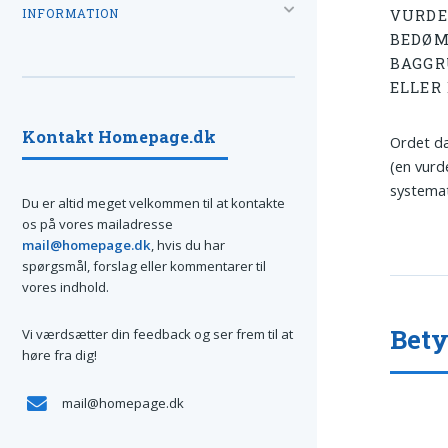
INFORMATION
VURDE
BEDØM
BAGGR
ELLER
Kontakt Homepage.dk
Ordet dæ
(en vurd
systemat
Du er altid meget velkommen til at kontakte
os på vores mailadresse
mail@homepage.dk
, hvis du har
spørgsmål, forslag eller kommentarer til
vores indhold.
Bet
Vi værdsætter din feedback og ser frem til at
høre fra dig!
mail@homepage.dk