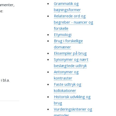
Grammatik og
gumenter,
bøjningsformer
e:
Relaterede ord og
begreber - nuancer og
forskelle
Etymologi
Brug i forskellige
domæner
Eksempler på brug
Synonymer og nært
beslægtede udtryk
Antonymer og
kontraster
 bl.a.
Faste udtryk og
kollokationer
Historisk udvikling og
brug
Vurderingskriterier og
metoder