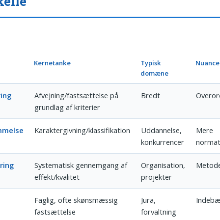
kelle
Kernetanke
Typisk
Nuance
domæne
ing
Afvejning/fastsættelse på
Bredt
Overor
grundlag af kriterier
mmelse
Karaktergivning/klassifikation
Uddannelse,
Mere
konkurrencer
normat
ring
Systematisk gennemgang af
Organisation,
Metode
effekt/kvalitet
projekter
Faglig, ofte skønsmæssig
Jura,
Indebæ
fastsættelse
forvaltning