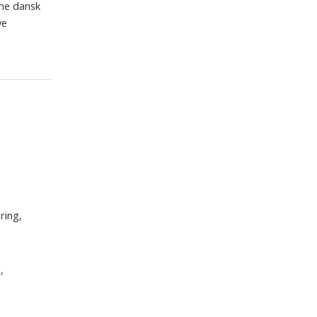
rne dansk
ve
ring,
,