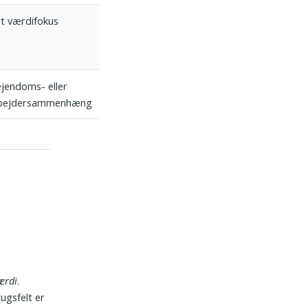
t værdifokus
ejendoms- eller
bejdersammenhæng
ærdi
.
ugsfelt er