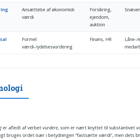
ring
Ansættelse af økonomisk
Forsikring,
Snæver
værdi
ejendom,
auktion
sal
Formel
Finans, HR
Låne-/
værdi-/ydelsesvurdering
medar
mologi
g
er afledt af verbet
vurdere
, som er nært knyttet til substantivet
v
igt bruges ordet især i betydningen “fastsætte værdi”, men dets br