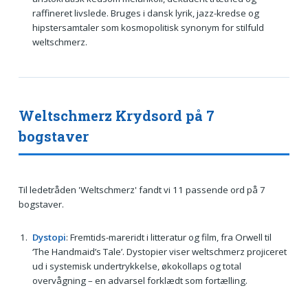
raffineret livslede. Bruges i dansk lyrik, jazz-kredse og
hipstersamtaler som kosmopolitisk synonym for stilfuld
weltschmerz.
Weltschmerz Krydsord på 7
bogstaver
Til ledetråden 'Weltschmerz' fandt vi 11 passende ord på 7
bogstaver.
Dystopi
: Fremtids-mareridt i litteratur og film, fra Orwell til
‘The Handmaid’s Tale’. Dystopier viser weltschmerz projiceret
ud i systemisk undertrykkelse, økokollaps og total
overvågning – en advarsel forklædt som fortælling.