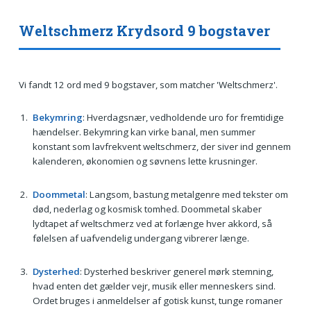
Weltschmerz Krydsord 9 bogstaver
Vi fandt 12 ord med 9 bogstaver, som matcher 'Weltschmerz'.
Bekymring
: Hverdagsnær, vedholdende uro for fremtidige
hændelser. Bekymring kan virke banal, men summer
konstant som lavfrekvent weltschmerz, der siver ind gennem
kalenderen, økonomien og søvnens lette krusninger.
Doommetal
: Langsom, bastung metalgenre med tekster om
død, nederlag og kosmisk tomhed. Doommetal skaber
lydtapet af weltschmerz ved at forlænge hver akkord, så
følelsen af uafvendelig undergang vibrerer længe.
Dysterhed
: Dysterhed beskriver generel mørk stemning,
hvad enten det gælder vejr, musik eller menneskers sind.
Ordet bruges i anmeldelser af gotisk kunst, tunge romaner