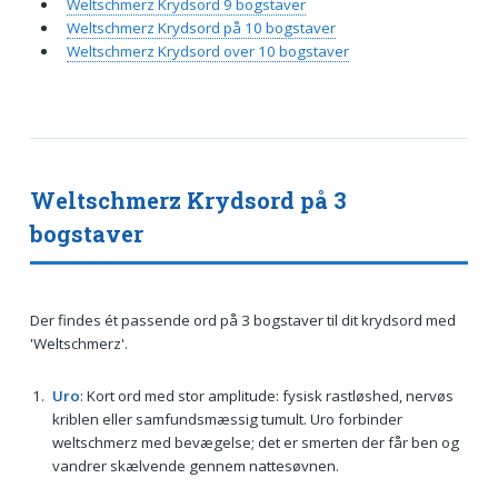
Weltschmerz Krydsord 9 bogstaver
Weltschmerz Krydsord på 10 bogstaver
Weltschmerz Krydsord over 10 bogstaver
Weltschmerz Krydsord på 3
bogstaver
Der findes ét passende ord på 3 bogstaver til dit krydsord med
'Weltschmerz'.
Uro
: Kort ord med stor amplitude: fysisk rastløshed, nervøs
kriblen eller samfundsmæssig tumult. Uro forbinder
weltschmerz med bevægelse; det er smerten der får ben og
vandrer skælvende gennem nattesøvnen.