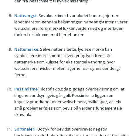
den fra weltschmerz til kynisk misantropi.
Natteangst
: Søvnløse timer hvor blodet hamrer, hjernen
løber maraton gennem bekymringer. Natteangst intensiverer
weltschmerz, fordi mørket lukker verden ned og efterlader
tanker i ekkokammer af hjertebanken.
Nattemørke
: Selve nattens tætte, lydløse mørke kan
symbolisere indre smerte. I eventyr og lyrik fremstår
nattemørke som kulisse for eksistentiel vandring, hvor
weltschmerz hvisker mellem stjerner der synes uendeligt
fjerne.
Pessimisme
: Filosofisk og dagligdags overbevisning om, at
tingene sandsynligvis går galt. Pessimisme ligger som
kognitiv grundtone under weltschmerz, hvilket gør, at selv
små problemer føles som bevis på verdens fundamentale
skavank.
Sortmaleri
: Udtryk for bevidst overdrevet negativ
beskrivelse af forhold, ofte kritiseret i politisk debat. Samtidig