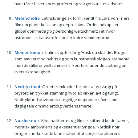
hvor tårer bliver koreograferet og sorgens æstetik dyrkes.
Melancholia
: Latinsk/engelsk form, kendt fra Lars von Triers
film om planetkollision og depression. Ordet indkapsler
global dommedag og personlig weltschmerz i ét, hvor
astronomisk katastrofe spejler indre sammenbrud.
Mementomori
: Latinsk opfordring ‘Husk du skal dø’. Bruges
som amulet mod hybris og som kunstnerisk slogan. Memento
mori destillerer weltschmerz til kort formanende sætning om
livets skrøbelighed.
Nedtrykthed
: Ordet fremkalder billedet af en vægt på
brystet, en trykket stemning hvor alt virker lavt og tungt.
Nedtrykthed anvendes i lægelige diagnoser såvel som
daglig tale om midlertidig verdenssmerte.
Nordisknoir
: Kriminallitterær og filmisk stil med kolde farver,
moralsk ambivalens og eksistentiel tyngde. Nordisk noir
bruger snedækkede landskaber til at spejle karakterers