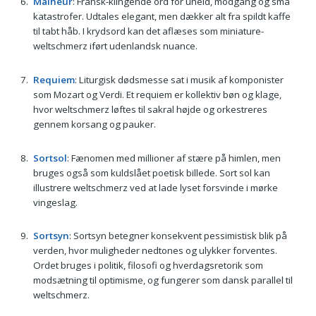
Malheur
: Fransk-klingende ord for uheld, modgang og små
katastrofer. Udtales elegant, men dækker alt fra spildt kaffe
til tabt håb. I krydsord kan det aflæses som miniature-
weltschmerz iført udenlandsk nuance.
Requiem
: Liturgisk dødsmesse sat i musik af komponister
som Mozart og Verdi. Et requiem er kollektiv bøn og klage,
hvor weltschmerz løftes til sakral højde og orkestreres
gennem korsang og pauker.
Sortsol
: Fænomen med millioner af stære på himlen, men
bruges også som kuldslået poetisk billede. Sort sol kan
illustrere weltschmerz ved at lade lyset forsvinde i mørke
vingeslag.
Sortsyn
: Sortsyn betegner konsekvent pessimistisk blik på
verden, hvor muligheder nedtones og ulykker forventes.
Ordet bruges i politik, filosofi og hverdagsretorik som
modsætning til optimisme, og fungerer som dansk parallel til
weltschmerz.