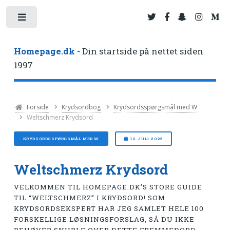
Toggle
Homepage.dk
- Din startside på nettet siden
1997
Forside
Krydsordbog
Krydsordsspørgsmål med W
Weltschmerz Krydsord
KRYDSORDSSPØRGSMÅL MED W
12. JULI 2025
Weltschmerz Krydsord
VELKOMMEN TIL HOMEPAGE.DK’S STORE GUIDE
TIL “WELTSCHMERZ” I KRYDSORD! SOM
KRYDSORDSEKSPERT HAR JEG SAMLET HELE 100
FORSKELLIGE LØSNINGSFORSLAG, SÅ DU IKKE