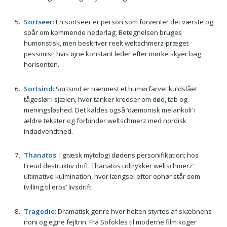
Sortseer
: En sortseer er person som forventer det værste og
spår om kommende nederlag. Betegnelsen bruges
humoristisk, men beskriver reelt weltschmerz-præget
pessimist, hvis øjne konstant leder efter mørke skyer bag
horisonten.
Sortsind
: Sortsind er nærmest et humørfarvet kuldslået
tågeslør i sjælen, hvor tanker kredser om død, tab og
meningsløshed. Det kaldes også ‘dæmonisk melankoli’ i
ældre tekster og forbinder weltschmerz med nordisk
indadvendthed.
Thanatos
: I græsk mytologi dødens personifikation; hos
Freud destruktiv drift. Thanatos udtrykker weltschmerz’
ultimative kulmination, hvor længsel efter ophør står som
tvilling til eros’ livsdrift.
Tragedie
: Dramatisk genre hvor helten styrtes af skæbnens
ironi og egne fejltrin. Fra Sofokles til moderne film koger