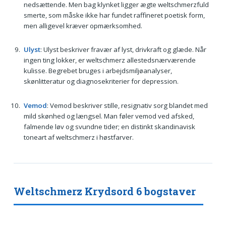
nedsættende. Men bag klynket ligger ægte weltschmerzfuld
smerte, som måske ikke har fundet raffineret poetisk form,
men alligevel kræver opmærksomhed.
Ulyst
: Ulyst beskriver fravær af lyst, drivkraft og glæde. Når
ingen ting lokker, er weltschmerz allestedsnærværende
kulisse. Begrebet bruges i arbejdsmiljøanalyser,
skønlitteratur og diagnosekriterier for depression.
Vemod
: Vemod beskriver stille, resignativ sorg blandet med
mild skønhed og længsel. Man føler vemod ved afsked,
falmende løv og svundne tider; en distinkt skandinavisk
toneart af weltschmerz i høstfarver.
Weltschmerz Krydsord 6 bogstaver