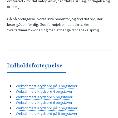
ordforråd – for det netop er krydsordets sjæl: leg, opdagelse og
ordkløgt.
Gå på opdagelse i vores liste nedenfor, og find det ord, der
løser gåden for dig. God fornøjelse med at knække
“Weltschmerz”–koden og med at berige dit danske sprog!
Indholdsfortegnelse
Weltschmerz Krydsord på 3 bogstaver
Weltschmerz Krydsord 4 bogstaver
Weltschmerz Krydsord 5 bogstaver
Weltschmerz Krydsord 6 bogstaver
Weltschmerz Krydsord på 7 bogstaver
Weltschmerz Krydsord på 8 bogstaver