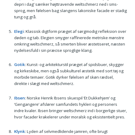
depri i dag’ sænker højttravende weltschmerz ned i sms-
sprog, men følelsen bag slangens lakoniske facade er stadig
tung og grå.
Elegi
: Klassisk digtform præget af sørgmodig refleksion over
døden og tab. Elegien smyger raffinerede metriske mønstre
omkring weltschmerz, så smerten bliver æstetiseret, næsten
nydelsesfuld i sin præcise sproglige klang.
Gotik
: Kunst- og arkitekturstil præget af spidsbuer, skygger
og kirkeskibe, men også subkulturel æstetik med sort tøj og
morbide temaer. Gotik dyrker følelsen af skøn rædsel,
direkte i slægt med weltschmerz.
Ibsen
: Norske Henrik Ibsens skuespil ‘Et Dukkehjem’ og
‘Gengangere’ afslører samfundets hykleri og personers
indre kvaler. Ibsen bringer weltschmerz ind i borgerlige stuer,
hvor facader krakelerer under moralsk og eksistentielt pres.
Klynk
: Lyden af selvmedlidende jamren, ofte brugt