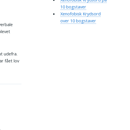
10 bogstaver
Xenofobisk Krydsord
over 10 bogstaver
 verbale
blevet
ut udefra.
r fået lov