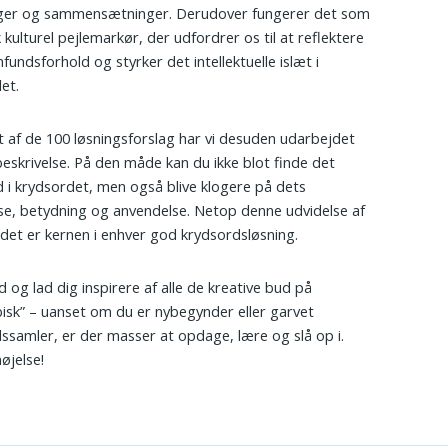
nger og sammensætninger. Derudover fungerer det som
 kulturel pejlemarkør, der udfordrer os til at reflektere
fundsforhold og styrker det intellektuelle islæt i
let.
t af de 100 løsningsforslag har vi desuden udarbejdet
beskrivelse. På den måde kan du ikke blot finde det
d i krydsordet, men også blive klogere på dets
se, betydning og anvendelse. Netop denne udvidelse af
det er kernen i enhver god krydsordsløsning.
d og lad dig inspirere af alle de kreative bud på
isk” – uanset om du er nybegynder eller garvet
ssamler, er der masser at opdage, lære og slå op i.
øjelse!