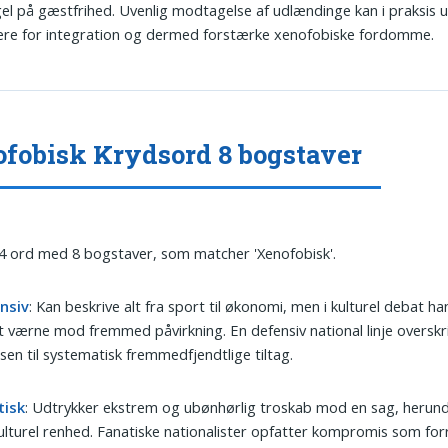
l på gæstfrihed. Uvenlig modtagelse af udlændinge kan i praksis 
ere for integration og dermed forstærke xenofobiske fordomme.
fobisk Krydsord 8 bogstaver
 4 ord med 8 bogstaver, som matcher 'Xenofobisk'.
nsiv
: Kan beskrive alt fra sport til økonomi, men i kulturel debat ha
 værne mod fremmed påvirkning. En defensiv national linje overskri
en til systematisk fremmedfjendtlige tiltag.
tisk
: Udtrykker ekstrem og ubønhørlig troskab mod en sag, herund
lturel renhed. Fanatiske nationalister opfatter kompromis som for