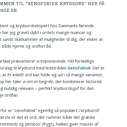
MMEN TIL “XENOFOBISK KRYDSORD” HER PÅ
AGE.DK
ibent og krydsordsekspert hos Danmarks førende
e har jeg gravet dybt i ordets mange nuancer og
t sandt skatkammer af muligheder til dig, der elsker at
 både hjerne og ordforråd.
artikel præsenterer vi imponerende 100 forskellige
forslag til krydsord med ledetråden
Xenofobisk
. Det er
, at ét enkelt ord kan folde sig ud i så mange varianter,
p her taler vi om et begreb, der kombinerer historisk
g nutidig relevans – perfekt krydsordsguf for den
ge ordfan.
for er “xenofobisk” egentlig så populært i krydsord?
første er det et ord, der rummer både det græske
(fremmed) og ‘phóbos’ (frygt), hvilket giver masser af