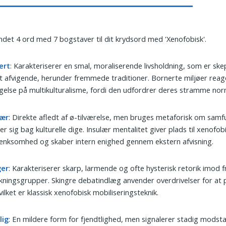
undet 4 ord med 7 bogstaver til dit krydsord med 'Xenofobisk'.
ert
: Karakteriserer en smal, moraliserende livsholdning, som er ske
lt afvigende, herunder fremmede traditioner. Bornerte miljøer rea
gelse på multikulturalisme, fordi den udfordrer deres stramme nor
lær
: Direkte afledt af ø-tilværelse, men bruges metaforisk om samf
rer sig bag kulturelle dige. Insulær mentalitet giver plads til xenofob
nksomhed og skaber intern enighed gennem ekstern afvisning.
ger
: Karakteriserer skarp, larmende og ofte hysterisk retorik imo
kningsgrupper. Skingre debatindlæg anvender overdrivelser for at p
vilket er klassisk xenofobisk mobiliseringsteknik.
lig
: En mildere form for fjendtlighed, men signalerer stadig modst