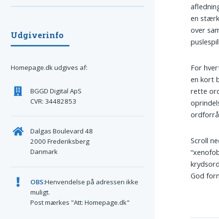
afledni
en stærk
over sam
Udgiverinfo
puslespil
For hver
Homepage.dk udgives af:
en kort 
rette or
BGGD Digital ApS
CVR: 34482853
oprindel
ordforrå
Dalgas Boulevard 48
Scroll ne
2000 Frederiksberg
Danmark
“xenofob
krydsord
God forn
OBS:
Henvendelse på adressen ikke
muligt.
Post mærkes "Att: Homepage.dk"