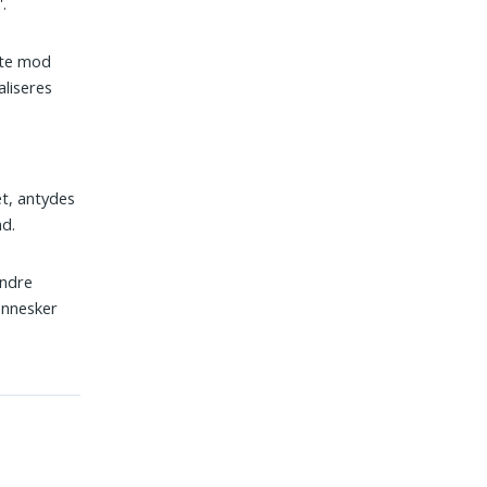
.
fte mod
aliseres
e
et, antydes
nd.
andre
ennesker