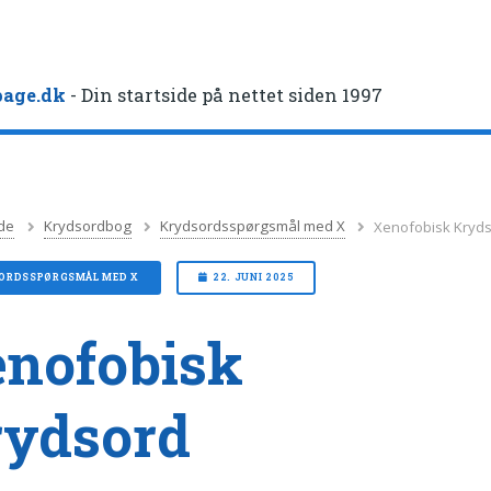
age.dk
- Din startside på nettet siden 1997
de
Krydsordbog
Krydsordsspørgsmål med X
Xenofobisk Kryd
ORDSSPØRGSMÅL MED X
22. JUNI 2025
nofobisk
rydsord