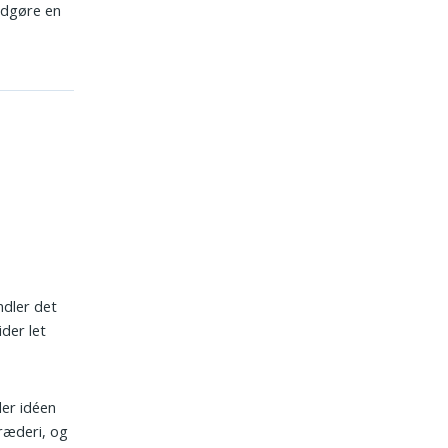
udgøre en
ndler det
der let
er idéen
ræderi, og