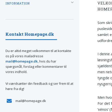
VELKO
INFORMATION
HOMEP
Som skr
puslesid
Kontakt Homepage.dk
samlet e
udfordre
Du er altid meget velkommen til at kontakte
I denne 
os på vores mailadresse
løsnings
mail@homepage.dk
, hvis du har
sjældent
spørgsmål, forslag eller kommentarer til
men neto
vores indhold.
tyngde o
Vi værdsætter din feedback og ser frem til at
nysgerri
høre fra dig!
Men hvor
mail@homepage.dk
For det 
‘xénos’ 