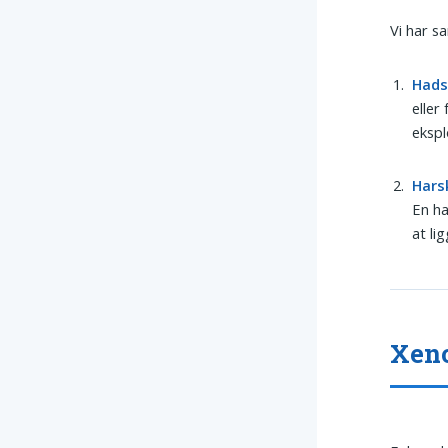
Vi har s
Hads
eller
ekspl
Hars
En ha
at li
Xeno