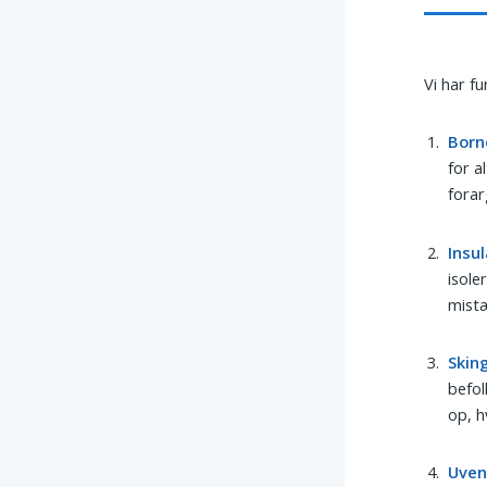
Vi har f
Born
for a
forar
Insu
isole
mistæ
Skin
befol
op, h
Uven