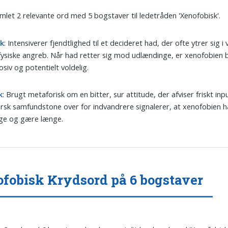
amlet 2 relevante ord med 5 bogstaver til ledetråden 'Xenofobisk'.
k
: Intensiverer fjendtlighed til et decideret had, der ofte ytrer sig i
 fysiske angreb. Når had retter sig mod udlændinge, er xenofobien 
osiv og potentielt voldelig.
k
: Brugt metaforisk om en bitter, sur attitude, der afviser friskt inp
rsk samfunds­tone over for indvandrere signalerer, at xenofobien ha
gge og gære længe.
fobisk Krydsord på 6 bogstaver