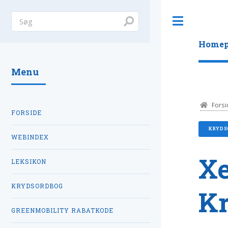
Toggle
Homep
Menu
Forsi
FORSIDE
KRYDS
WEBINDEX
Xe
LEKSIKON
KRYDSORDBOG
K
GREENMOBILITY RABATKODE