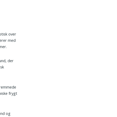
ptisk over
gerer med
mer.
und, der
isk
d fremmede
iske frygt
and og