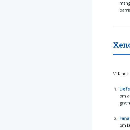
mange
barri
Xeno
Vi fandt
Defe
om at
græns
Fana
om ku