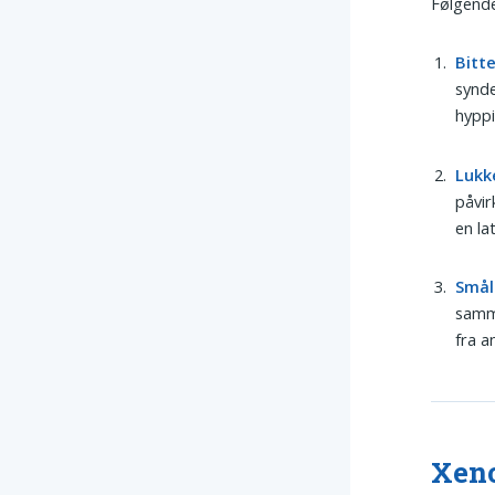
Følgende
Bitte
synde
hyppi
Lukk
påvir
en la
Smål
samme
fra a
Xeno