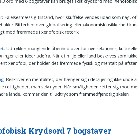
 3 ord med 6 bogstaver kan bruges i dit krydsord med 'Xenofobisk'
r
: Følelsesmæssig tilstand, hvor skuffelse vendes udad som nag, o
bukke. Bitterhed over globalisering eller økonomisk usikkerhed kan
gt mod fremmede i xenofobisk retorik.
et
: Udtrykker manglende åbenhed over for nye relationer, kulturell
kninger eller ideer udefra. Når et miljø eller land beskrives som lukk
tent xenofobi, der holder det fremmede fysisk og mentalt på afsta
ig
: Beskriver en mentalitet, der hænger sig i detaljer og ikke unde 
 rettigheder, man selv nyder. Når småligheden retter sig mod m
ndre lande, kommer den til udtryk som fremmedfjendtlig skelen.
fobisk Krydsord 7 bogstaver