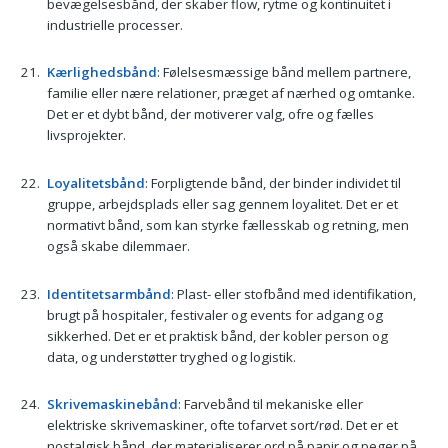
bevægelsesbånd, der skaber flow, rytme og kontinuitet i
industrielle processer.
Kærlighedsbånd
: Følelsesmæssige bånd mellem partnere,
familie eller nære relationer, præget af nærhed og omtanke.
Det er et dybt bånd, der motiverer valg, ofre og fælles
livsprojekter.
Loyalitetsbånd
: Forpligtende bånd, der binder individet til
gruppe, arbejdsplads eller sag gennem loyalitet. Det er et
normativt bånd, som kan styrke fællesskab og retning, men
også skabe dilemmaer.
Identitetsarmbånd
: Plast- eller stofbånd med identifikation,
brugt på hospitaler, festivaler og events for adgang og
sikkerhed. Det er et praktisk bånd, der kobler person og
data, og understøtter tryghed og logistik.
Skrivemaskinebånd
: Farvebånd til mekaniske eller
elektriske skrivemaskiner, ofte tofarvet sort/rød. Det er et
nostalgisk bånd, der materialiserer ord på papir og peger på