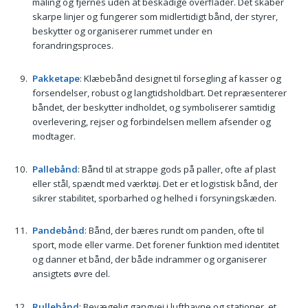
maling og fjernes uden at beskadige overflader. Det skaber
skarpe linjer og fungerer som midlertidigt bånd, der styrer,
beskytter og organiserer rummet under en
forandringsproces.
Pakketape
: Klæbebånd designet til forsegling af kasser og
forsendelser, robust og langtidsholdbart. Det repræsenterer
båndet, der beskytter indholdet, og symboliserer samtidig
overlevering, rejser og forbindelsen mellem afsender og
modtager.
Pallebånd
: Bånd til at strappe gods på paller, ofte af plast
eller stål, spændt med værktøj. Det er et logistisk bånd, der
sikrer stabilitet, sporbarhed og helhed i forsyningskæden.
Pandebånd
: Bånd, der bæres rundt om panden, ofte til
sport, mode eller varme. Det forener funktion med identitet
og danner et bånd, der både indrammer og organiserer
ansigtets øvre del.
Rullebånd
: Bevægelig gangvej i lufthavne og stationer, et