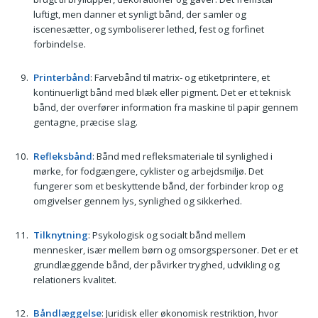
luftigt, men danner et synligt bånd, der samler og
iscenesætter, og symboliserer lethed, fest og forfinet
forbindelse.
Printerbånd
: Farvebånd til matrix- og etiketprintere, et
kontinuerligt bånd med blæk eller pigment. Det er et teknisk
bånd, der overfører information fra maskine til papir gennem
gentagne, præcise slag.
Refleksbånd
: Bånd med refleksmateriale til synlighed i
mørke, for fodgængere, cyklister og arbejdsmiljø. Det
fungerer som et beskyttende bånd, der forbinder krop og
omgivelser gennem lys, synlighed og sikkerhed.
Tilknytning
: Psykologisk og socialt bånd mellem
mennesker, især mellem børn og omsorgspersoner. Det er et
grundlæggende bånd, der påvirker tryghed, udvikling og
relationers kvalitet.
Båndlæggelse
: Juridisk eller økonomisk restriktion, hvor