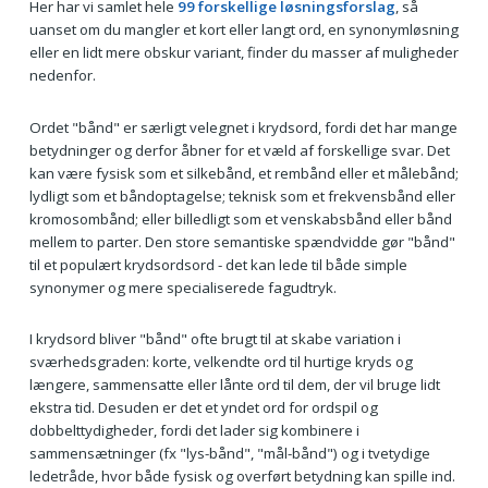
Her har vi samlet hele
99 forskellige løsningsforslag
, så
uanset om du mangler et kort eller langt ord, en synonymløsning
eller en lidt mere obskur variant, finder du masser af muligheder
nedenfor.
Ordet "bånd" er særligt velegnet i krydsord, fordi det har mange
betydninger og derfor åbner for et væld af forskellige svar. Det
kan være fysisk som et silkebånd, et rembånd eller et målebånd;
lydligt som et båndoptagelse; teknisk som et frekvensbånd eller
kromosombånd; eller billedligt som et venskabsbånd eller bånd
mellem to parter. Den store semantiske spændvidde gør "bånd"
til et populært krydsordsord - det kan lede til både simple
synonymer og mere specialiserede fagudtryk.
I krydsord bliver "bånd" ofte brugt til at skabe variation i
sværhedsgraden: korte, velkendte ord til hurtige kryds og
længere, sammensatte eller lånte ord til dem, der vil bruge lidt
ekstra tid. Desuden er det et yndet ord for ordspil og
dobbelttydigheder, fordi det lader sig kombinere i
sammensætninger (fx "lys-bånd", "mål-bånd") og i tvetydige
ledetråde, hvor både fysisk og overført betydning kan spille ind.