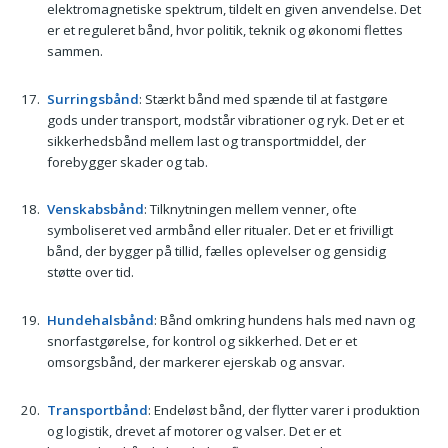
elektromagnetiske spektrum, tildelt en given anvendelse. Det
er et reguleret bånd, hvor politik, teknik og økonomi flettes
sammen.
Surringsbånd
: Stærkt bånd med spænde til at fastgøre
gods under transport, modstår vibrationer og ryk. Det er et
sikkerhedsbånd mellem last og transportmiddel, der
forebygger skader og tab.
Venskabsbånd
: Tilknytningen mellem venner, ofte
symboliseret ved armbånd eller ritualer. Det er et frivilligt
bånd, der bygger på tillid, fælles oplevelser og gensidig
støtte over tid.
Hundehalsbånd
: Bånd omkring hundens hals med navn og
snorfastgørelse, for kontrol og sikkerhed. Det er et
omsorgsbånd, der markerer ejerskab og ansvar.
Transportbånd
: Endeløst bånd, der flytter varer i produktion
og logistik, drevet af motorer og valser. Det er et