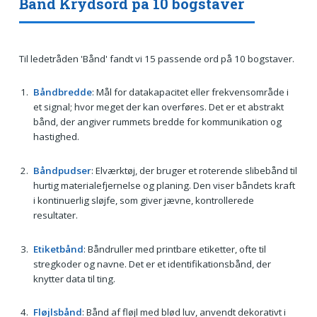
Bånd Krydsord på 10 bogstaver
Til ledetråden 'Bånd' fandt vi 15 passende ord på 10 bogstaver.
Båndbredde
: Mål for datakapacitet eller frekvensområde i
et signal; hvor meget der kan overføres. Det er et abstrakt
bånd, der angiver rummets bredde for kommunikation og
hastighed.
Båndpudser
: Elværktøj, der bruger et roterende slibebånd til
hurtig materialefjernelse og planing. Den viser båndets kraft
i kontinuerlig sløjfe, som giver jævne, kontrollerede
resultater.
Etiketbånd
: Båndruller med printbare etiketter, ofte til
stregkoder og navne. Det er et identifikationsbånd, der
knytter data til ting.
Fløjlsbånd
: Bånd af fløjl med blød luv, anvendt dekorativt i