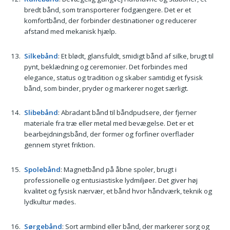
bredt bånd, som transporterer fodgængere. Det er et
komfortbånd, der forbinder destinationer og reducerer
afstand med mekanisk hjælp.
Silkebånd
: Et blødt, glansfuldt, smidigt bånd af silke, brugt til
pynt, beklædning og ceremonier. Det forbindes med
elegance, status og tradition og skaber samtidig et fysisk
bånd, som binder, pryder og markerer noget særligt.
Slibebånd
: Abradant bånd til båndpudsere, der fjerner
materiale fra træ eller metal med bevægelse. Det er et
bearbejdningsbånd, der former og forfiner overflader
gennem styret friktion.
Spolebånd
: Magnetbånd på åbne spoler, brugt i
professionelle og entusiastiske lydmiljøer. Det giver høj
kvalitet og fysisk nærvær, et bånd hvor håndværk, teknik og
lydkultur mødes.
Sørgebånd
: Sort armbind eller bånd, der markerer sorg og