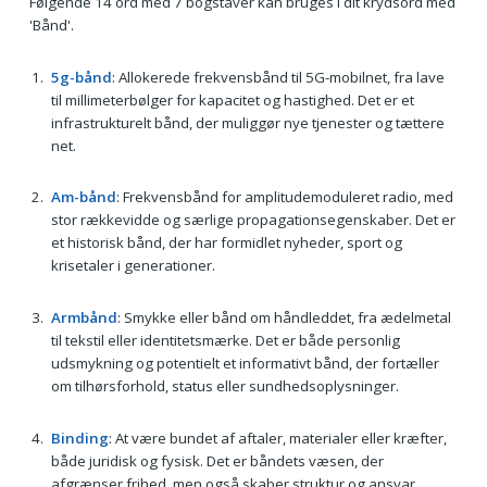
Følgende 14 ord med 7 bogstaver kan bruges i dit krydsord med
'Bånd'.
5g-bånd
: Allokerede frekvensbånd til 5G-mobilnet, fra lave
til millimeterbølger for kapacitet og hastighed. Det er et
infrastrukturelt bånd, der muliggør nye tjenester og tættere
net.
Am-bånd
: Frekvensbånd for amplitudemoduleret radio, med
stor rækkevidde og særlige propagationsegenskaber. Det er
et historisk bånd, der har formidlet nyheder, sport og
krisetaler i generationer.
Armbånd
: Smykke eller bånd om håndleddet, fra ædelmetal
til tekstil eller identitetsmærke. Det er både personlig
udsmykning og potentielt et informativt bånd, der fortæller
om tilhørsforhold, status eller sundhedsoplysninger.
Binding
: At være bundet af aftaler, materialer eller kræfter,
både juridisk og fysisk. Det er båndets væsen, der
afgrænser frihed, men også skaber struktur og ansvar.