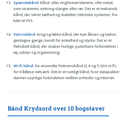
Spændebånd
: Bånd- eller ringformet klemme, ofte metal,
som strammes omkring slanger eller rør. Det er et mekanisk
bånd, der sikrer tæthed og stabilitet i tekniske systemer, fra
biler til VVS.
Velcrobånd
: Krog-og-løkke-bånd, der kan åbnes og lukkes
gentagne gange, kendt for enkelhed og styrke. Det er et
fleksibelt bånd, der skaber hurtige, justerbare forbindelser i
tøj, udstyr og organisering.
Wi‑fi-bånd
: De anvendte frekvensbånd (2,4 og 5 GHz m.fl.)
for trådløse netværk. Det er et rumligt bånd, hvor datapakker
danner usynlige forbindelser mellem enheder og internet.
Bånd Krydsord over 10 bogstaver