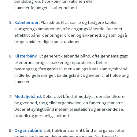
båndsbegreb, hvor kommunikationen eller
sammenføjningen skaber helhed.
Kabelbinder
: Plaststrips til at samle og fastgøre kabler,
slanger og komponenter, ofte engangs-låsende. Det er et
effektivt bånd, der bringer orden og sikkerhed, og som også
bruges midlertidigt i nødsituationer.
Klisterbånd
: Et generelt klæbende bånd, ofte gennemsigtigt
eller brunt, brugt til pakker og reparationer. Det er
hverdagslig “fastgørelse”, men kan også ses som symbol på
midlertidige løsninger, bindingskraft og evnen til at holde ting
sammen.
Medaljebånd
: Dekorativt bånd til medaljer, der identificerer
begivenhed, rang eller organisation via farver og mønstre.
Det er et synligt bånd mellem præstation og anerkendelse,
historik og personlig stolthed.
Organzabånd
: Let, halvtransparent bånd af organza, ofte
brugt til bryllupper, dekorationer og gaver. Det fremstår