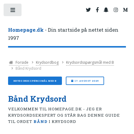
Toggle
Homepage.dk
- Din startside på nettet siden
1997
Forside
Krydsordbog
Krydsordsspørgsmål med B
Bånd Krydsord
KRYDSORDSSPØRGSMÅL MED B
17. AUGUST 2025
Bånd Krydsord
VELKOMMEN TIL HOMEPAGE.DK - JEG ER
KRYDSORDSEKSPERT OG STÅR BAG DENNE GUIDE
TIL ORDET
BÅND
I KRYDSORD