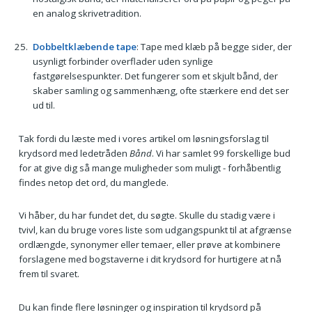
en analog skrivetradition.
Dobbeltklæbende tape
: Tape med klæb på begge sider, der
usynligt forbinder overflader uden synlige
fastgørelsespunkter. Det fungerer som et skjult bånd, der
skaber samling og sammenhæng, ofte stærkere end det ser
ud til.
Tak fordi du læste med i vores artikel om løsningsforslag til
krydsord med ledetråden
Bånd
. Vi har samlet 99 forskellige bud
for at give dig så mange muligheder som muligt - forhåbentlig
findes netop det ord, du manglede.
Vi håber, du har fundet det, du søgte. Skulle du stadig være i
tvivl, kan du bruge vores liste som udgangspunkt til at afgrænse
ordlængde, synonymer eller temaer, eller prøve at kombinere
forslagene med bogstaverne i dit krydsord for hurtigere at nå
frem til svaret.
Du kan finde flere løsninger og inspiration til krydsord på