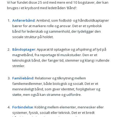
Vi har fundet disse 25 ord med mere end 10 bogstaver, der kan
bruges i et krydsord med ledetråden 'Bånd':
Anførerbånd
: Armbind, som fodbold- og håndboldkaptajner
bærer for at markere rolle og ansvar. Det er et symbolsk
bånd for lederskab og sammenhold, der tydeliggør den
sociale struktur på holdet.
Båndoptager
: Apparat til optagelse og afspilning af lyd på
magnetbånd, fra reportage til musikstudier. Den er et
teknologisk bånd, der fanger tid, stemmer og klang i rullende
strimler.
Familiebånd
: Relationer og tilknytning mellem
familiemedlemmer, både biologisk og socialt. Det er et
menneskeligt bånd, som giver identitet, forpligtelser og
støtte, men også kan stramme og udfordre.
Forbindelse
: Kobling mellem elementer, mennesker eller
systemer, fysisk, socialt eller teknisk. Det er et bredt