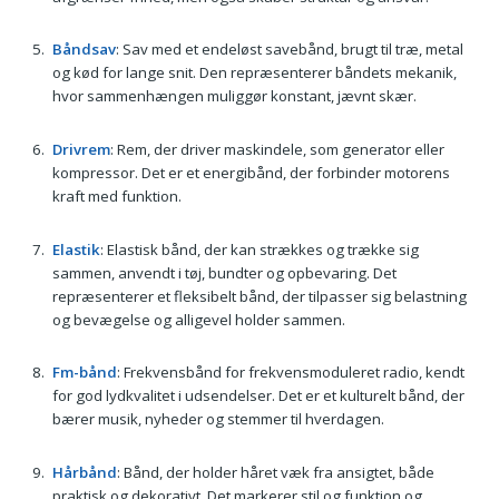
Båndsav
: Sav med et endeløst savebånd, brugt til træ, metal
og kød for lange snit. Den repræsenterer båndets mekanik,
hvor sammenhængen muliggør konstant, jævnt skær.
Drivrem
: Rem, der driver maskindele, som generator eller
kompressor. Det er et energibånd, der forbinder motorens
kraft med funktion.
Elastik
: Elastisk bånd, der kan strækkes og trække sig
sammen, anvendt i tøj, bundter og opbevaring. Det
repræsenterer et fleksibelt bånd, der tilpasser sig belastning
og bevægelse og alligevel holder sammen.
Fm-bånd
: Frekvensbånd for frekvensmoduleret radio, kendt
for god lydkvalitet i udsendelser. Det er et kulturelt bånd, der
bærer musik, nyheder og stemmer til hverdagen.
Hårbånd
: Bånd, der holder håret væk fra ansigtet, både
praktisk og dekorativt. Det markerer stil og funktion og