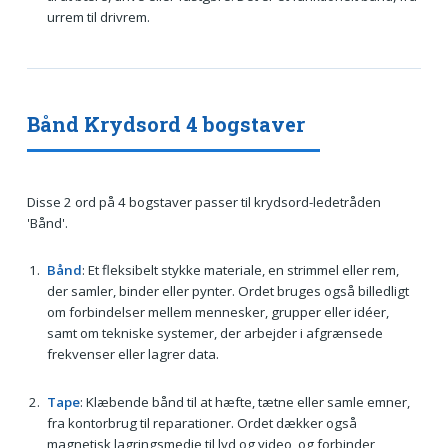
urrem til drivrem.
Bånd Krydsord 4 bogstaver
Disse 2 ord på 4 bogstaver passer til krydsord-ledetråden
'Bånd'.
Bånd
: Et fleksibelt stykke materiale, en strimmel eller rem,
der samler, binder eller pynter. Ordet bruges også billedligt
om forbindelser mellem mennesker, grupper eller idéer,
samt om tekniske systemer, der arbejder i afgrænsede
frekvenser eller lagrer data.
Tape
: Klæbende bånd til at hæfte, tætne eller samle emner,
fra kontorbrug til reparationer. Ordet dækker også
magnetisk lagringsmedie til lyd og video, og forbinder