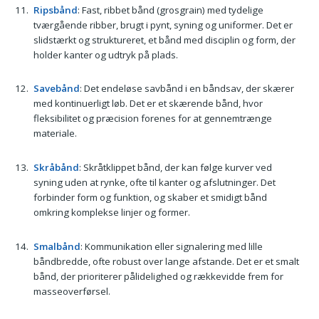
Ripsbånd
: Fast, ribbet bånd (grosgrain) med tydelige
tværgående ribber, brugt i pynt, syning og uniformer. Det er
slidstærkt og struktureret, et bånd med disciplin og form, der
holder kanter og udtryk på plads.
Savebånd
: Det endeløse savbånd i en båndsav, der skærer
med kontinuerligt løb. Det er et skærende bånd, hvor
fleksibilitet og præcision forenes for at gennemtrænge
materiale.
Skråbånd
: Skråtklippet bånd, der kan følge kurver ved
syning uden at rynke, ofte til kanter og afslutninger. Det
forbinder form og funktion, og skaber et smidigt bånd
omkring komplekse linjer og former.
Smalbånd
: Kommunikation eller signalering med lille
båndbredde, ofte robust over lange afstande. Det er et smalt
bånd, der prioriterer pålidelighed og rækkevidde frem for
masseoverførsel.