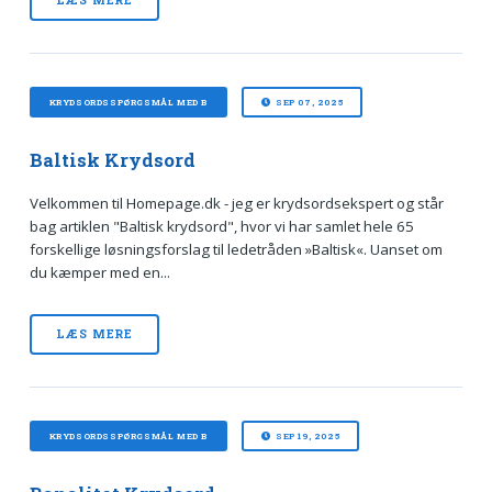
KRYDSORDSSPØRGSMÅL MED B
SEP 07, 2025
Baltisk Krydsord
Velkommen til Homepage.dk - jeg er krydsordsekspert og står
bag artiklen "Baltisk krydsord", hvor vi har samlet hele 65
forskellige løsningsforslag til ledetråden »Baltisk«. Uanset om
du kæmper med en...
LÆS MERE
KRYDSORDSSPØRGSMÅL MED B
SEP 19, 2025