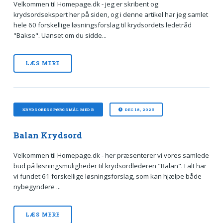
Velkommen til Homepage.dk - jeg er skribent og
krydsordsekspert her på siden, og i denne artikel har jeg samlet
hele 60 forskellige løsningsforslag til krydsordets ledetråd
"Bakse". Uanset om du sidde...
LÆS MERE
KRYDSORDSSPØRGSMÅL MED B
DEC 18, 2025
Balan Krydsord
Velkommen til Homepage.dk - her præsenterer vi vores samlede
bud på løsningsmuligheder til krydsordlederen "Balan". I alt har
vi fundet 61 forskellige løsningsforslag, som kan hjælpe både
nybegyndere ...
LÆS MERE