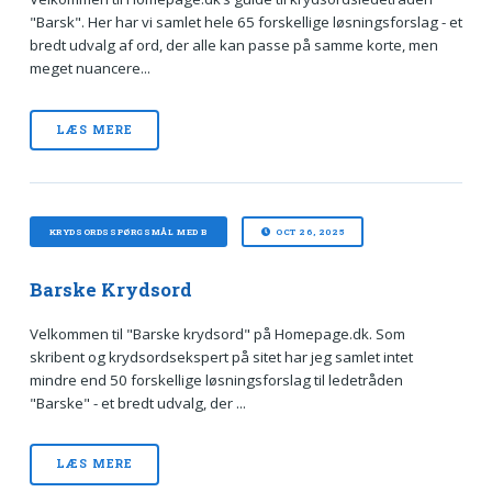
"Barsk". Her har vi samlet hele 65 forskellige løsningsforslag - et
bredt udvalg af ord, der alle kan passe på samme korte, men
meget nuancere...
LÆS MERE
KRYDSORDSSPØRGSMÅL MED B
OCT 26, 2025
Barske Krydsord
Velkommen til "Barske krydsord" på Homepage.dk. Som
skribent og krydsordsekspert på sitet har jeg samlet intet
mindre end 50 forskellige løsningsforslag til ledetråden
"Barske" - et bredt udvalg, der ...
LÆS MERE