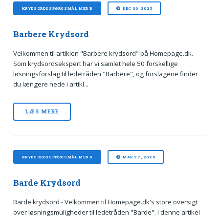
KRYDSORDSSPØRGSMÅL MED B
DEC 06, 2025
Barbere Krydsord
Velkommen til artiklen "Barbere krydsord" på Homepage.dk.
Som krydsordsekspert har vi samlet hele 50 forskellige
løsningsforslag til ledetråden "Barbere", og forslagene finder
du længere nede i artikl...
LÆS MERE
KRYDSORDSSPØRGSMÅL MED B
MAR 27, 2026
Barde Krydsord
Barde krydsord - Velkommen til Homepage.dk's store oversigt
over løsningsmuligheder til ledetråden "Barde". I denne artikel