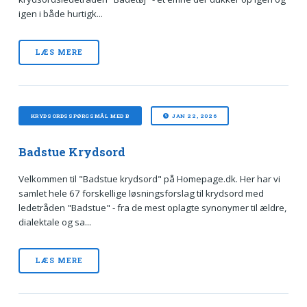
igen i både hurtigk...
LÆS MERE
KRYDSORDSSPØRGSMÅL MED B
JAN 22, 2026
Badstue Krydsord
Velkommen til "Badstue krydsord" på Homepage.dk. Her har vi
samlet hele 67 forskellige løsningsforslag til krydsord med
ledetråden "Badstue" - fra de mest oplagte synonymer til ældre,
dialektale og sa...
LÆS MERE