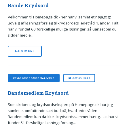
Bande Krydsord
Velkommen til Homepage.dk - her har vi samlet et nøjagtigt
udvalg af løsningsforslag til krydsordets ledetråd "Bande". I alt
har vi fundet 60 forskellige mulige løsninger, så uanset om du
sidder med e...
LÆS MERE
KRYDSORDSSPØRGSMÅL MED B
OCT 09, 2025
Bandemedlem Krydsord
Som skribent og krydsordsekspert på Homepage.dk har jeg
samlet et omfattende sæt bud på, hvad ledetråden
Bandemedlem kan dække i krydsordssammenhæng. I alt har vi
fundet 51 forskellige løsningsforslag...