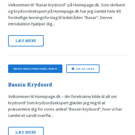
Velkommen til "Basar krydsord" på Homepage.dk. Som skribent
og krydsordsekspert på Homepage.dk har jeg samlet hele 80
forskellige løsningsforslag til ledetråden "Basar". Denne
introduktion hjælper dig...
LÆS MERE
KRYDSORDSSPØRGSMÅL MED B
JUL 02, 2025
Bassin Krydsord
Velkommen til Homepage.dk – din foretrukne kilde til alt om
krydsord! Som krydsordsekspert glæder jeg mig til at
præsentere dig for vores artikel “Bassin krydsord”, hvor vi har
samlet et sandt overflø...
LÆS MERE