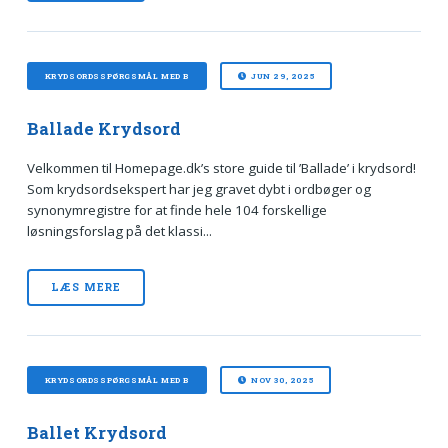
KRYDSORDSSPØRGSMÅL MED B
JUN 29, 2025
Ballade Krydsord
Velkommen til Homepage.dk’s store guide til ’Ballade’ i krydsord!
Som krydsordsekspert har jeg gravet dybt i ordbøger og
synonymregistre for at finde hele 104 forskellige
løsningsforslag på det klassi...
LÆS MERE
KRYDSORDSSPØRGSMÅL MED B
NOV 30, 2025
Ballet Krydsord