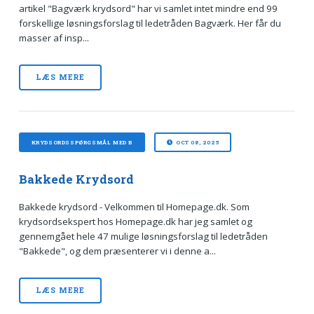
artikel "Bagværk krydsord" har vi samlet intet mindre end 99
forskellige løsningsforslag til ledetråden Bagværk. Her får du
masser af insp...
LÆS MERE
KRYDSORDSSPØRGSMÅL MED B
OCT 08, 2025
Bakkede Krydsord
Bakkede krydsord - Velkommen til Homepage.dk. Som
krydsordsekspert hos Homepage.dk har jeg samlet og
gennemgået hele 47 mulige løsningsforslag til ledetråden
"Bakkede", og dem præsenterer vi i denne a...
LÆS MERE