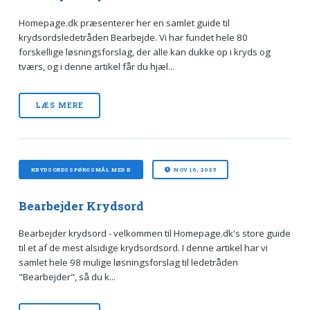
Homepage.dk præsenterer her en samlet guide til
krydsordsledetråden Bearbejde. Vi har fundet hele 80
forskellige løsningsforslag, der alle kan dukke op i kryds og
tværs, og i denne artikel får du hjæl...
LÆS MERE
KRYDSORDSSPØRGSMÅL MED B
NOV 16, 2025
Bearbejder Krydsord
Bearbejder krydsord - velkommen til Homepage.dk's store guide
til et af de mest alsidige krydsordsord. I denne artikel har vi
samlet hele 98 mulige løsningsforslag til ledetråden
"Bearbejder", så du k...