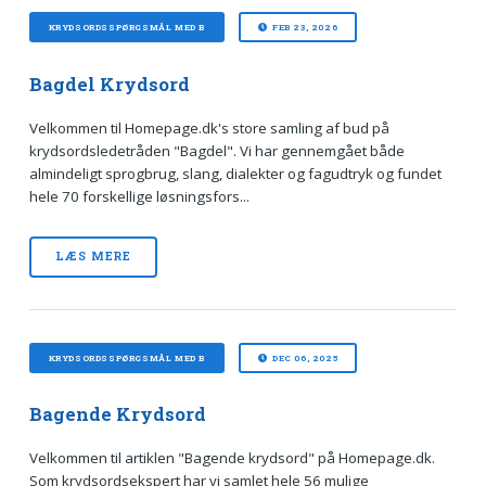
KRYDSORDSSPØRGSMÅL MED B
FEB 23, 2026
Bagdel Krydsord
Velkommen til Homepage.dk's store samling af bud på
krydsordsledetråden "Bagdel". Vi har gennemgået både
almindeligt sprogbrug, slang, dialekter og fagudtryk og fundet
hele 70 forskellige løsningsfors...
LÆS MERE
KRYDSORDSSPØRGSMÅL MED B
DEC 06, 2025
Bagende Krydsord
Velkommen til artiklen "Bagende krydsord" på Homepage.dk.
Som krydsordsekspert har vi samlet hele 56 mulige