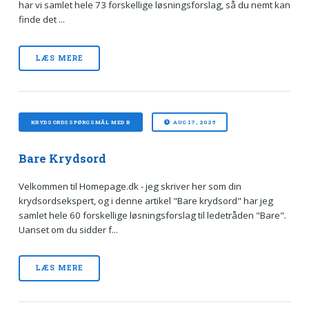
har vi samlet hele 73 forskellige løsningsforslag, så du nemt kan
finde det ...
LÆS MERE
KRYDSORDSSPØRGSMÅL MED B
AUG 17, 2025
Bare Krydsord
Velkommen til Homepage.dk - jeg skriver her som din
krydsordsekspert, og i denne artikel "Bare krydsord" har jeg
samlet hele 60 forskellige løsningsforslag til ledetråden "Bare".
Uanset om du sidder f...
LÆS MERE