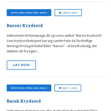
KRYDSORDSSPØRGSMÅL MED B
JAN 18, 2026
Baroni Krydsord
Velkommen til Homepage.dk og vores artikel "Baroni krydsord".
Som krydsordsekspert har jeg samlet hele 64 forskellige
løsningsforslag til ledetråden "Baroni" - et bredt udvalg, der
dækker alt fra egen...
LÆS MERE
KRYDSORDSSPØRGSMÅL MED B
DEC 17, 2025
Barsk Krydsord
Velkommen til Homepage.dk’s guide til krydsordsledetråden