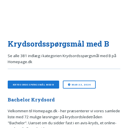
Krydsordsspørgsmål med B
Se alle 381 indlæg i kategorien Krydsordsspørgsmål med B på
Homepage.dk
KRYDSORDSSPØRGSMÅL MED B
MAR 22, 2026
Bachelor Krydsord
Velkommen til Homepage.dk - her præsenterer vi vores samlede
liste med 72 mulige løsninger på krydsordsledetråden
"Bachelor". Uanset om du sidder fast i en avis‑kryds, et online-