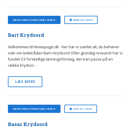
KRYDSORDSSPØRGSMÅL MED B
MAR 26, 2026
Bart Krydsord
Velkommen til Homepage.dk - her har vi samlet alt, du behøver
vide om ledetråden Bart i krydsord. Efter grundig research har vi
fundet 53 forskellige løsningsforslag, der kan passe på en
række krydsor...
LÆS MERE
KRYDSORDSSPØRGSMÅL MED B
OCT 27, 2025
Basar Krydsord