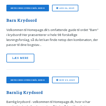
KRYDSORDSSPØRGSMÅL MED B
AUG 04, 2025
Barn Krydsord
Velkommen til Homepage.dk’s omfattende guide til ordet "Barn"
i krydsord! Her præsenterer vi hele 98 forskellige
løsningsforslag, så du let kan finde netop den kombination, der
passer til dine bogstav...
LÆS MERE
KRYDSORDSSPØRGSMÅL MED B
NOV 29, 2025
Barnlig Krydsord
Barnlig krydsord - velkommen til Homepage.dk, hvor vi har