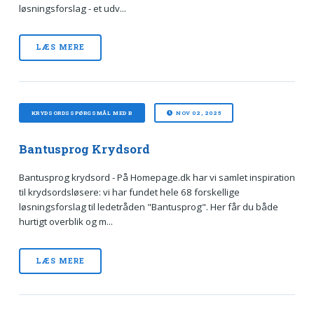
løsningsforslag - et udv...
LÆS MERE
KRYDSORDSSPØRGSMÅL MED B
NOV 02, 2025
Bantusprog Krydsord
Bantusprog krydsord - På Homepage.dk har vi samlet inspiration
til krydsordsløsere: vi har fundet hele 68 forskellige
løsningsforslag til ledetråden "Bantusprog". Her får du både
hurtigt overblik og m...
LÆS MERE