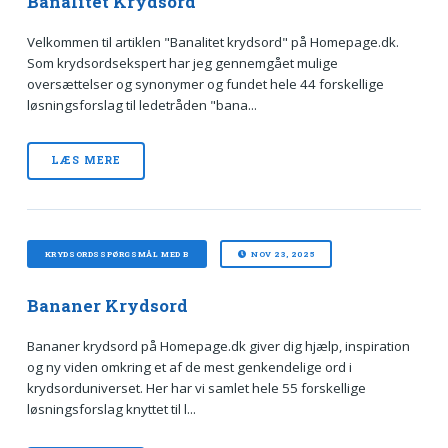
Banalitet Krydsord
Velkommen til artiklen "Banalitet krydsord" på Homepage.dk.
Som krydsordsekspert har jeg gennemgået mulige
oversættelser og synonymer og fundet hele 44 forskellige
løsningsforslag til ledetråden "bana...
LÆS MERE
KRYDSORDSSPØRGSMÅL MED B
NOV 23, 2025
Bananer Krydsord
Bananer krydsord på Homepage.dk giver dig hjælp, inspiration
og ny viden omkring et af de mest genkendelige ord i
krydsorduniverset. Her har vi samlet hele 55 forskellige
løsningsforslag knyttet til l...