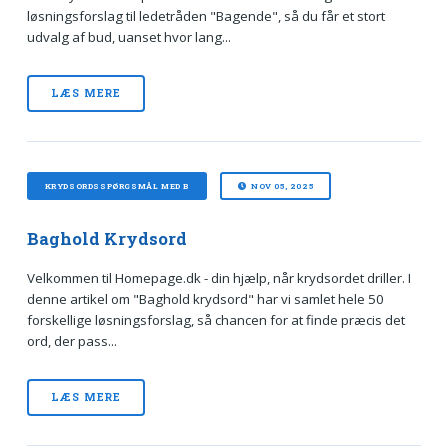
løsningsforslag til ledetråden "Bagende", så du får et stort
udvalg af bud, uanset hvor lang...
LÆS MERE
KRYDSORDSSPØRGSMÅL MED B
NOV 05, 2025
Baghold Krydsord
Velkommen til Homepage.dk - din hjælp, når krydsordet driller. I
denne artikel om "Baghold krydsord" har vi samlet hele 50
forskellige løsningsforslag, så chancen for at finde præcis det
ord, der pass...
LÆS MERE