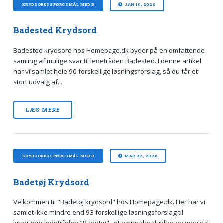
KRYDSORDSSPØRGSMÅL MED B
JAN 10, 2026
Badested Krydsord
Badested krydsord hos Homepage.dk byder på en omfattende
samling af mulige svar til ledetråden Badested. I denne artikel
har vi samlet hele 90 forskellige løsningsforslag, så du får et
stort udvalg af...
LÆS MERE
KRYDSORDSSPØRGSMÅL MED B
MAR 02, 2026
Badetøj Krydsord
Velkommen til "Badetøj krydsord" hos Homepage.dk. Her har vi
samlet ikke mindre end 93 forskellige løsningsforslag til
krydsordsledetråden "Badetøj" - et emne der dukker op igen og