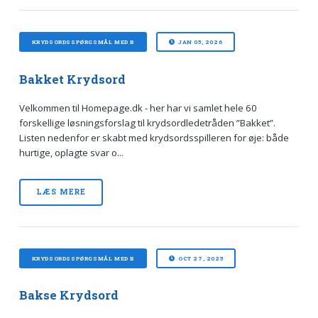
KRYDSORDSSPØRGSMÅL MED B
JAN 05, 2026
Bakket Krydsord
Velkommen til Homepage.dk - her har vi samlet hele 60
forskellige løsningsforslag til krydsordledetråden ”Bakket”.
Listen nedenfor er skabt med krydsordsspilleren for øje: både
hurtige, oplagte svar o...
LÆS MERE
KRYDSORDSSPØRGSMÅL MED B
OCT 27, 2025
Bakse Krydsord