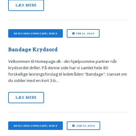
LÆS MERE
KRYDSORDSSPØRGSMÅL MED B
FEB 12, 2026
Bandage Krydsord
Velkommen til Homepage.dk - din hjælpsomme partner når
krydsordet driller. På denne side har vi samlet hele 80
forskellige løsningsforslag til ledetråden "Bandage". Uanset om
du sidder med en kort 3‑b...
LÆS MERE
KRYDSORDSSPØRGSMÅL MED B
JAN 10, 2026