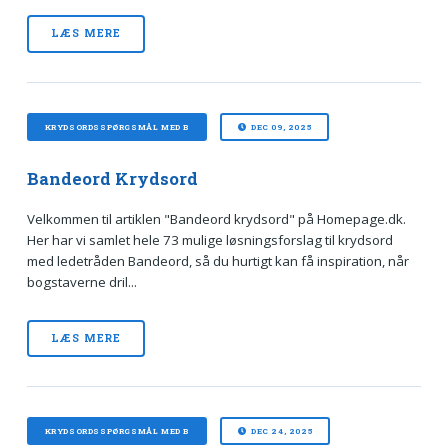
LÆS MERE
KRYDSORDSSPØRGSMÅL MED B
DEC 09, 2025
Bandeord Krydsord
Velkommen til artiklen "Bandeord krydsord" på Homepage.dk.
Her har vi samlet hele 73 mulige løsningsforslag til krydsord
med ledetråden Bandeord, så du hurtigt kan få inspiration, når
bogstaverne dril...
LÆS MERE
KRYDSORDSSPØRGSMÅL MED B
DEC 24, 2025