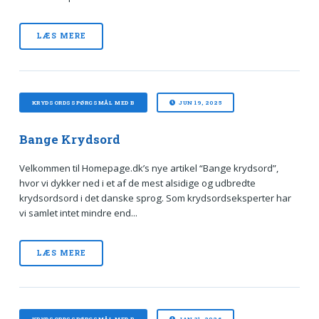
LÆS MERE
KRYDSORDSSPØRGSMÅL MED B
JUN 19, 2025
Bange Krydsord
Velkommen til Homepage.dk’s nye artikel “Bange krydsord”,
hvor vi dykker ned i et af de mest alsidige og udbredte
krydsordsord i det danske sprog. Som krydsordseksperter har
vi samlet intet mindre end...
LÆS MERE
KRYDSORDSSPØRGSMÅL MED B
JAN 31, 2026