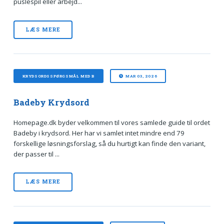
puslespil eller arbejd...
LÆS MERE
KRYDSORDSSPØRGSMÅL MED B
MAR 03, 2026
Badeby Krydsord
Homepage.dk byder velkommen til vores samlede guide til ordet
Badeby i krydsord. Her har vi samlet intet mindre end 79
forskellige løsningsforslag, så du hurtigt kan finde den variant,
der passer til ...
LÆS MERE