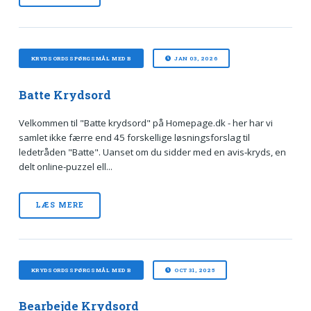
KRYDSORDSSPØRGSMÅL MED B
JAN 03, 2026
Batte Krydsord
Velkommen til "Batte krydsord" på Homepage.dk - her har vi
samlet ikke færre end 45 forskellige løsningsforslag til
ledetråden "Batte". Uanset om du sidder med en avis‑kryds, en
delt online‑puzzel ell...
LÆS MERE
KRYDSORDSSPØRGSMÅL MED B
OCT 31, 2025
Bearbejde Krydsord