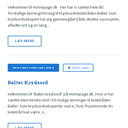
Velkommen til Homepage.dk - her har vi samlet hele 80
forskellige løsningsforslag til krydsordsledetråden Ballet. Som
krydsordsekspert har jeg gennemgået både direkte synonymer,
afledte ord og en lang...
LÆS MERE
KRYDSORDSSPØRGSMÅL MED B
AUG 11, 2025
Balter Krydsord
Velkommen til “Balter krydsord” på Homepage.dk, hvor vi har
samlet intet mindre end 100 mulige løsninger til ledetråden
Balter. Som krydsordseksperter ved vi, hvor frustrerende én
ledetråd kan være, o...
LÆS MERE