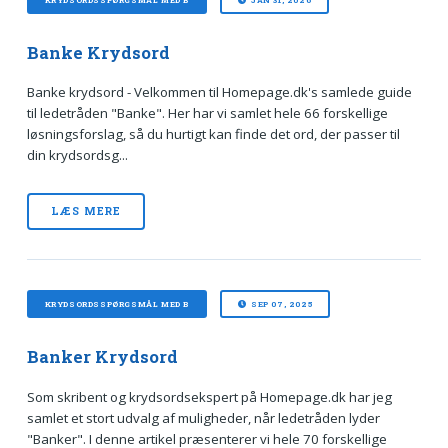
Banke Krydsord
Banke krydsord - Velkommen til Homepage.dk's samlede guide
til ledetråden "Banke". Her har vi samlet hele 66 forskellige
løsningsforslag, så du hurtigt kan finde det ord, der passer til
din krydsordsg...
LÆS MERE
KRYDSORDSSPØRGSMÅL MED B
SEP 07, 2025
Banker Krydsord
Som skribent og krydsordsekspert på Homepage.dk har jeg
samlet et stort udvalg af muligheder, når ledetråden lyder
"Banker". I denne artikel præsenterer vi hele 70 forskellige