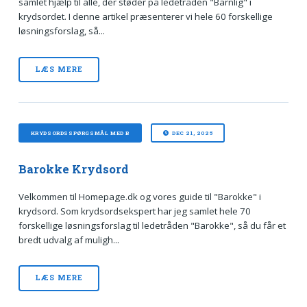
samlet hjælp til alle, der støder på ledetråden "Barnlig" i
krydsordet. I denne artikel præsenterer vi hele 60 forskellige
løsningsforslag, så...
LÆS MERE
KRYDSORDSSPØRGSMÅL MED B
DEC 21, 2025
Barokke Krydsord
Velkommen til Homepage.dk og vores guide til "Barokke" i
krydsord. Som krydsordsekspert har jeg samlet hele 70
forskellige løsningsforslag til ledetråden "Barokke", så du får et
bredt udvalg af muligh...
LÆS MERE