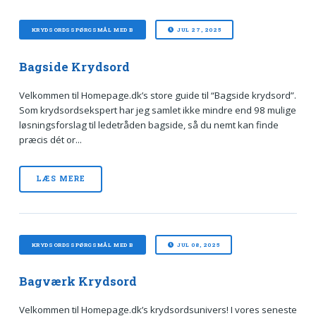
KRYDSORDSSPØRGSMÅL MED B
JUL 27, 2025
Bagside Krydsord
Velkommen til Homepage.dk’s store guide til “Bagside krydsord”.
Som krydsordsekspert har jeg samlet ikke mindre end 98 mulige
løsningsforslag til ledetråden bagside, så du nemt kan finde
præcis dét or...
LÆS MERE
KRYDSORDSSPØRGSMÅL MED B
JUL 08, 2025
Bagværk Krydsord
Velkommen til Homepage.dk’s krydsordsunivers! I vores seneste