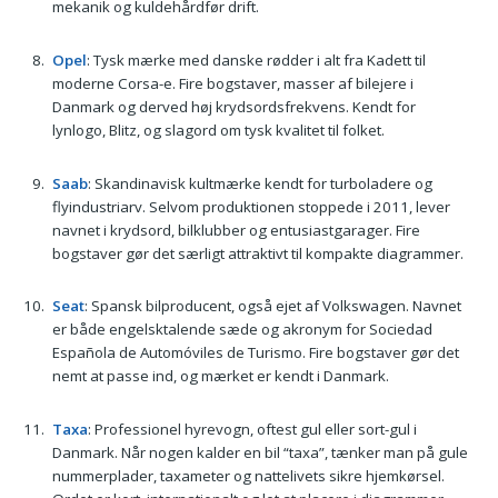
mekanik og kuldehårdfør drift.
Opel
: Tysk mærke med danske rødder i alt fra Kadett til
moderne Corsa-e. Fire bogstaver, masser af bilejere i
Danmark og derved høj krydsordsfrekvens. Kendt for
lynlogo, Blitz, og slagord om tysk kvalitet til folket.
Saab
: Skandinavisk kultmærke kendt for turboladere og
flyindustriarv. Selvom produktionen stoppede i 2011, lever
navnet i krydsord, bilklubber og entusiastgarager. Fire
bogstaver gør det særligt attraktivt til kompakte diagrammer.
Seat
: Spansk bilproducent, også ejet af Volkswagen. Navnet
er både engelsktalende sæde og akronym for Sociedad
Española de Automóviles de Turismo. Fire bogstaver gør det
nemt at passe ind, og mærket er kendt i Danmark.
Taxa
: Professionel hyrevogn, oftest gul eller sort-gul i
Danmark. Når nogen kalder en bil “taxa”, tænker man på gule
nummerplader, taxameter og nattelivets sikre hjemkørsel.