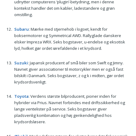
udnytter computerens ‘plugin’-betydning, men i denne
kontekst handler det om kabler, ladestandere og grøn
omstilling.
Subaru
: Mærke med stjernehob i logoet, kendt for
boksermotorer og Symmetrical AWD. Rallyglade danskere
elsker Impreza WRX. Seks bogstaver, u-endelse og eksotisk
lyd, hvilket gør ordet iørefaldende i et krydsord.
Suzuki
: Japansk producent af små biler som Swift og Jimny.
Navnet giver associationer til motorcykler men er også fast
bilskilt i Danmark. Seks bogstaver, z og k i midten, gør ordet
krydsordsvenligt.
Toyota
: Verdens største bilproducent, pioner inden for
hybrider via Prius. Navnet forbindes med driftssikkerhed og
lange ventelister på service. Seks bogstaver giver
pladsvenlig kombination og høj genkendelighed hos
krydsordsløsere.