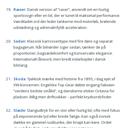
Ræser
: Dansk version af “racer”, anvendt om en hurtig
sportsvogn eller en bil, der er tunet til maksimal performance.
Værdiladet ord der leder tankerne mod motorløb, brølende
udstødning og adrenalinfyldt acceleration.
Sedan
: Klassisk karrosseritype med fire døre og separat
bagagerum. Når bilnørder siger sedan, tænker de på
proportioner, bagsædekomfort og konservativ elegance.
Internationalt låneord, men bredt indarbejdet i dansk
bilslang.
Skoda
: Tjekkisk mærke med historie fra 1895, i dag ejet af
VW-koncernen. Engelske Top Gear døbte engang Fabiaen
“verdens bedste småbil”, og danskerne elsker Octavia for
pladsen. Billig men driftssikker – perfekt krydsordsfoder.
Slæde
: Slangudtryk for en stor eller hurtig bil, ofte med fokus
på imponerende lyd eller brede fælge. Kan også ironisk
dække en gammel rustbunke, der knapt kan køre. Ordet