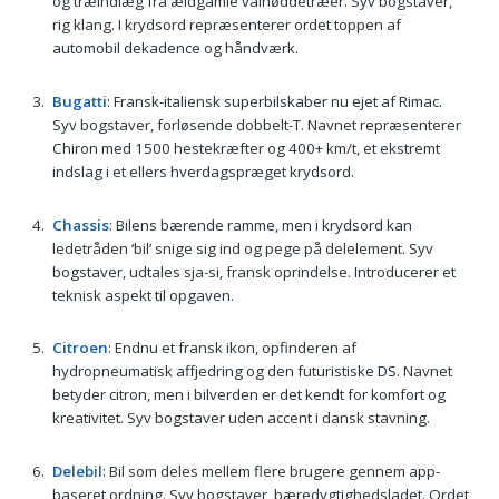
og træindlæg fra ældgamle valnøddetræer. Syv bogstaver,
rig klang. I krydsord repræsenterer ordet toppen af
automobil dekadence og håndværk.
Bugatti
: Fransk-italiensk superbilskaber nu ejet af Rimac.
Syv bogstaver, forløsende dobbelt-T. Navnet repræsenterer
Chiron med 1500 hestekræfter og 400+ km/t, et ekstremt
indslag i et ellers hverdagspræget krydsord.
Chassis
: Bilens bærende ramme, men i krydsord kan
ledetråden ‘bil’ snige sig ind og pege på delelement. Syv
bogstaver, udtales sja-si, fransk oprindelse. Introducerer et
teknisk aspekt til opgaven.
Citroen
: Endnu et fransk ikon, opfinderen af
hydropneumatisk affjedring og den futuristiske DS. Navnet
betyder citron, men i bilverden er det kendt for komfort og
kreativitet. Syv bogstaver uden accent i dansk stavning.
Delebil
: Bil som deles mellem flere brugere gennem app-
baseret ordning. Syv bogstaver, bæredygtigheds­ladet. Ordet