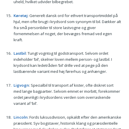
uheld, hvilket udvider bilbegrebet.
Køretøj
: Generelt dansk ord for ethvert transportmiddel på
hjul, men ofte brugt i krydsord som synonym til bil. Dækker alt
fra små personbiler til store lastvogne og giver
fornemmelsen af noget, der bevæges fremad ved egen
kraft.
Lastbil
: Tungt vogntog til godstransport. Selvom ordet
indeholder ‘bil’, skelner loven mellem person- og lastbil. I
krydsord kan ledetråden ‘bil’ drille ved at pege på den
lastbærende variant med høj førerhus og anhænger.
Ligvogn
: Specialbil til transport af kister, ofte diskret sort
med lange bagpartier. Selvom emnet er morbitt, forekommer
ordet jævnligt i krydsordens verden som overraskende
variant af ‘bil’.
Lincoln
: Fords luksusdivision, opkaldt efter den amerikanske
præsident. Syv bogstaver, historisk klang og præsidentielle