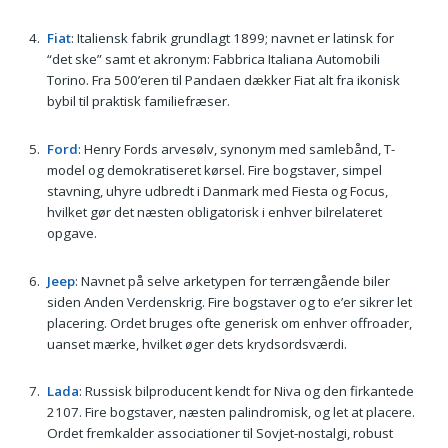
Fiat
: Italiensk fabrik grundlagt 1899; navnet er latinsk for
“det ske” samt et akronym: Fabbrica Italiana Automobili
Torino. Fra 500’eren til Pandaen dækker Fiat alt fra ikonisk
bybil til praktisk familiefræser.
Ford
: Henry Fords arvesølv, synonym med samlebånd, T-
model og demokratiseret kørsel. Fire bogstaver, simpel
stavning, uhyre udbredt i Danmark med Fiesta og Focus,
hvilket gør det næsten obligatorisk i enhver bilrelateret
opgave.
Jeep
: Navnet på selve arketypen for terrængående biler
siden Anden Verdenskrig. Fire bogstaver og to e’er sikrer let
placering. Ordet bruges ofte generisk om enhver offroader,
uanset mærke, hvilket øger dets krydsordsværdi.
Lada
: Russisk bilproducent kendt for Niva og den firkantede
2107. Fire bogstaver, næsten palindromisk, og let at placere.
Ordet fremkalder associationer til Sovjet-nostalgi, robust