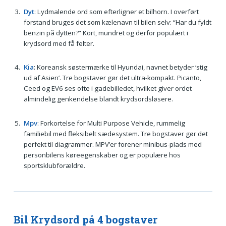
Dyt
: Lydmalende ord som efterligner et bilhorn. I overført
forstand bruges det som kælenavn til bilen selv: “Har du fyldt
benzin på dytten?” Kort, mundret og derfor populært i
krydsord med få felter.
Kia
: Koreansk søstermærke til Hyundai, navnet betyder ‘stig
ud af Asien’. Tre bogstaver gør det ultra-kompakt. Picanto,
Ceed og EV6 ses ofte i gadebilledet, hvilket giver ordet
almindelig genkendelse blandt krydsordsløsere.
Mpv
: Forkortelse for Multi Purpose Vehicle, rummelig
familiebil med fleksibelt sædesystem. Tre bogstaver gør det
perfekt til diagrammer. MPV’er forener minibus-plads med
personbilens køreegenskaber og er populære hos
sportsklubforældre.
Bil Krydsord på 4 bogstaver