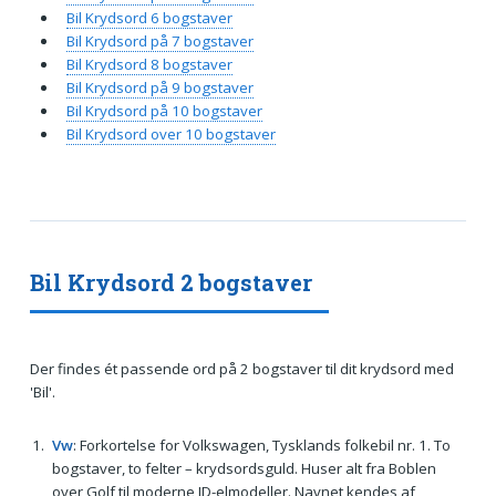
Bil Krydsord 6 bogstaver
Bil Krydsord på 7 bogstaver
Bil Krydsord 8 bogstaver
Bil Krydsord på 9 bogstaver
Bil Krydsord på 10 bogstaver
Bil Krydsord over 10 bogstaver
Bil Krydsord 2 bogstaver
Der findes ét passende ord på 2 bogstaver til dit krydsord med
'Bil'.
Vw
: Forkortelse for Volkswagen, Tysklands folkebil nr. 1. To
bogstaver, to felter – krydsordsguld. Huser alt fra Boblen
over Golf til moderne ID-elmodeller. Navnet kendes af