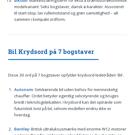
Økobil
: Markedsførings­term for ekstra brændstoføkonomisk
modelvariant. Seks bogstaver, dansk ø-karakter. Associeret
til start-stop, lav rullemotstand og grøn samvittighed – alt
sammen i kompakt ordform.
Bil Krydsord på 7 bogstaver
Disse 30 ord på 7 bogstaver opfylder krydsord-ledetråden 'Bil'.
Autonom
: Selvkørende bil uden behov for menneskelig
chauffør. Ordet betyder egentlig selvstyrende og bruges
bredt i teknologidebatten. I krydsord kan det optræde som
futuristisk tvist på bil, selvom modellen endnu ikke er
hverdag.
Bentley
: Britisk ultraluksusmærke med enorme W12-motorer