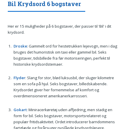
Bil Krydsord 6 bogstaver
Her er 15 muligheder på 6 bogstaver, der passer til 'Bil' i dit
krydsord.
Droske
: Gammelt ord for hestetrukken lejevogn, men i dag
bruges det humoristisk om taxi eller gammel bil. Seks
bogstaver, tidsbillede fra før motoriseringen, perfekt til
historiske krydsordstemaer.
Flyder
: Slang for stor, blød luksus­bil, der sluger kilometre
som en sofa på hjul. Seks bogstaver, billedskabende.
Krydsordet giver her fornemmelse af komfort og
overdimensioneret amerikanerkarrosseri.
Gokart
: Mini­racerkøretøj uden affjedring, men stadig en
form for bil. Seks bogstaver, motorsportsrelateret og
populær fritidsaktivitet. Ordet introducerer barndommens
fartglæde og forårsuger nyslåede krydsordsløsere.