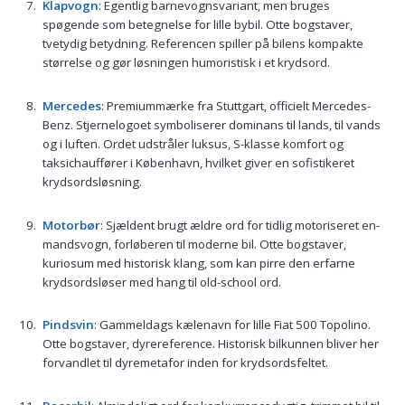
Klapvogn
: Egentlig barnevognsvariant, men bruges
spøgende som betegnelse for lille bybil. Otte bogstaver,
tvetydig betydning. Referencen spiller på bilens kompakte
størrelse og gør løsningen humoristisk i et krydsord.
Mercedes
: Premiummærke fra Stuttgart, officielt Mercedes-
Benz. Stjernelogoet symboliserer dominans til lands, til vands
og i luften. Ordet udstråler luksus, S-klasse komfort og
taksichauffører i København, hvilket giver en sofistikeret
krydsordsløsning.
Motorbør
: Sjældent brugt ældre ord for tidlig motoriseret en-
mandsvogn, forløberen til moderne bil. Otte bogstaver,
kuriosum med historisk klang, som kan pirre den erfarne
krydsordsløser med hang til old-school ord.
Pindsvin
: Gammeldags kælenavn for lille Fiat 500 Topolino.
Otte bogstaver, dyrereference. Historisk bilkunnen bliver her
forvandlet til dyre­metafor inden for krydsordsfeltet.