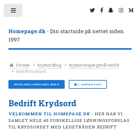
Toggle
Homepage.dk
- Din startside på nettet siden
1997
Forside
Krydsordbog
Krydsordsspørgsmål med B
Bedrift Krydsord
KRYDSORDSSPØRGSMÅL MED B
1. JANUAR 2026
Bedrift Krydsord
VELKOMMEN TIL HOMEPAGE.DK
- HER HAR VI
SAMLET HELE 45 FORSKELLIGE LØSNINGSFORSLAG
TIL KRYDSORDET MED LEDETRÅDEN
BEDRIFT