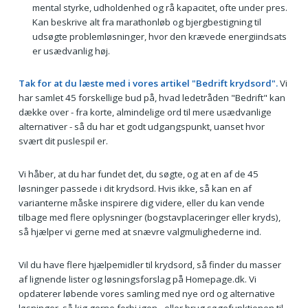
mental styrke, udholdenhed og rå kapacitet, ofte under pres.
Kan beskrive alt fra marathonløb og bjergbestigning til
udsøgte problemløsninger, hvor den krævede energiindsats
er usædvanlig høj.
Tak for at du læste med i vores artikel "Bedrift krydsord".
Vi
har samlet 45 forskellige bud på, hvad ledetråden "Bedrift" kan
dække over - fra korte, almindelige ord til mere usædvanlige
alternativer - så du har et godt udgangspunkt, uanset hvor
svært dit puslespil er.
Vi håber, at du har fundet det, du søgte, og at en af de 45
løsninger passede i dit krydsord. Hvis ikke, så kan en af
varianterne måske inspirere dig videre, eller du kan vende
tilbage med flere oplysninger (bogstavplaceringer eller kryds),
så hjælper vi gerne med at snævre valgmulighederne ind.
Vil du have flere hjælpemidler til krydsord, så finder du masser
af lignende lister og løsningsforslag på Homepage.dk. Vi
opdaterer løbende vores samling med nye ord og alternative
løsninger, så kig gerne forbi igen - eller brug søgefunktionen til