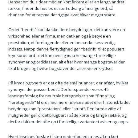
Uanset om du sidder med en kort firkant eller en lang vandret
række, finder du hos os et stort udvalg af mulige ord, så
chancen for at ramme det rigtige svar bliver meget større.
Ordet "bedrift" kan dække flere betydninger: det kan være en
virksomhed eller et firma, men det kan også betyde en
præstation, et foretagende eller en bemærkelsesværdig
indsats. Netop denne flertydighed gør "bedrift" til et populært
krydsords-ord - det kan nemlig matche mange forskellige
synonymer og ordklasser, alt efter hvor mange bogstaver der
skal bruges og hvilke bogstaver der allerede er krydset.
På kryds og tværs er det ofte de små nuancer, der afgør, hvilket
synonym der passer bedst. Derfor spænder vores 45
løsningsforslag fra neutrale betegnelser som "firma" og
"foretagende" til ord med mere følelsesladet eller historisk ladet
betydning som "præstation" eller "stunt". Den brede vifte af
muligheder gør ordet brugbart i både korte og lange række, og
derfor dukker det ofte op i forskellige varianter i aviser og apps.
Hvert løsningsforslag i listen nedenfor ledsages af en kort