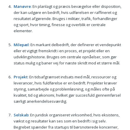
Manøvre
: En planlagt og præcis bevægelse eller disposition,
der kan udgøre en bedrift, hvis udførelsen er raffineret og
resultatet afgørende. Bruges i militær, trafik, forhandlinger
og sport, hvor timing, finesse og overblik er centrale
elementer.
Milepæl
: En markant delbedrift, der definerer et vendepunkt
eller et vigtigt fremskridt i en proces, et projekt eller en
udviklingshistorie. Bruges om centrale opnåelser, som gør
status mulig og baner vej for næste skridt mod et større mål.
Projekt
: En tidsafgrænset indsats med mål, ressourcer og
leverancer, hvis fuldførelse er en bedrift. Projekter kræver
styring, samarbejde og problemløsning, og måles ofte på
kvalitet, tid og økonomi, hvilket gør succesfuld gennemførsel
særligt anerkendelsesværdig.
Selskab
: En juridisk organiseret virksomhed, hvis eksistens,
vækst og resultater kan ses som en bedrift i sig selv.
Begrebet spænder fra startups til børsnoterede koncerner,