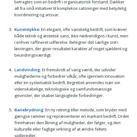
betragtes som en bedrift i organisatorisk forstand. Dækker
alt fra små initiativer til komplekse satsninger med betydelig
koordinering og ansvar.
Kunststykke
: En elegant, ofte vanskelig bedrift, som kræver
både teknik og æstetisk sans, ikke nødvendigvis i kunst, men
i enhver raffineret udførelse. Betegner det særlige snit i
løsningen, der giver resultatet karakter af noget sjældent og
beundringsværdigt.
Landvinding
: Et fremskridt af varig værdi, der udvider
mulighederne og forbedrer vilkår, ofte igennem innovation
eller en systematisk bedrift. Begrebet anvendes især om
videnskabelige, teknologiske og samfundsmæssige
gevinster, der skaber langsigtede forbedringer.
Banebrydning
: En ny retning eller metode, som bryder med
gængse rammer og repræsenterer en markant bedrift. Ordet
fremhæver den åbning af muligheder, der følger, og den
kulturelle eller faglige virkning af at ændre feltets
spilleregler.