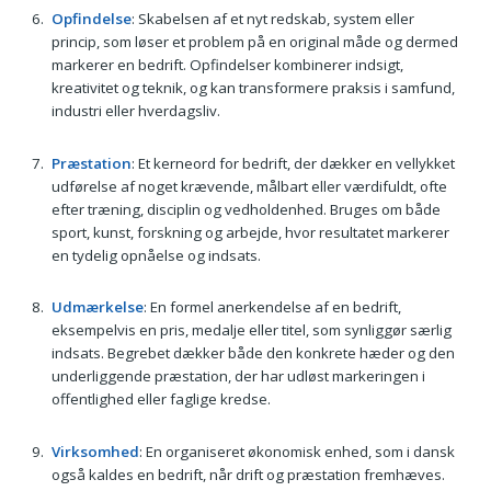
Opfindelse
: Skabelsen af et nyt redskab, system eller
princip, som løser et problem på en original måde og dermed
markerer en bedrift. Opfindelser kombinerer indsigt,
kreativitet og teknik, og kan transformere praksis i samfund,
industri eller hverdagsliv.
Præstation
: Et kerneord for bedrift, der dækker en vellykket
udførelse af noget krævende, målbart eller værdifuldt, ofte
efter træning, disciplin og vedholdenhed. Bruges om både
sport, kunst, forskning og arbejde, hvor resultatet markerer
en tydelig opnåelse og indsats.
Udmærkelse
: En formel anerkendelse af en bedrift,
eksempelvis en pris, medalje eller titel, som synliggør særlig
indsats. Begrebet dækker både den konkrete hæder og den
underliggende præstation, der har udløst markeringen i
offentlighed eller faglige kredse.
Virksomhed
: En organiseret økonomisk enhed, som i dansk
også kaldes en bedrift, når drift og præstation fremhæves.