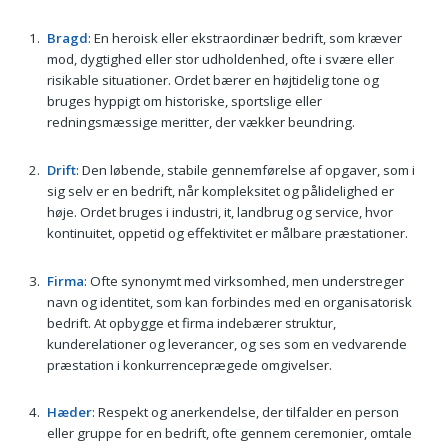
Bragd
: En heroisk eller ekstraordinær bedrift, som kræver
mod, dygtighed eller stor udholdenhed, ofte i svære eller
risikable situationer. Ordet bærer en højtidelig tone og
bruges hyppigt om historiske, sportslige eller
redningsmæssige meritter, der vækker beundring.
Drift
: Den løbende, stabile gennemførelse af opgaver, som i
sig selv er en bedrift, når kompleksitet og pålidelighed er
høje. Ordet bruges i industri, it, landbrug og service, hvor
kontinuitet, oppetid og effektivitet er målbare præstationer.
Firma
: Ofte synonymt med virksomhed, men understreger
navn og identitet, som kan forbindes med en organisatorisk
bedrift. At opbygge et firma indebærer struktur,
kunderelationer og leverancer, og ses som en vedvarende
præstation i konkurrenceprægede omgivelser.
Hæder
: Respekt og anerkendelse, der tilfalder en person
eller gruppe for en bedrift, ofte gennem ceremonier, omtale