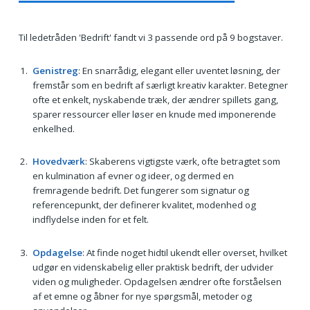
Til ledetråden 'Bedrift' fandt vi 3 passende ord på 9 bogstaver.
Genistreg
: En snarrådig, elegant eller uventet løsning, der
fremstår som en bedrift af særligt kreativ karakter. Betegner
ofte et enkelt, nyskabende træk, der ændrer spillets gang,
sparer ressourcer eller løser en knude med imponerende
enkelhed.
Hovedværk
: Skaberens vigtigste værk, ofte betragtet som
en kulmination af evner og ideer, og dermed en
fremragende bedrift. Det fungerer som signatur og
referencepunkt, der definerer kvalitet, modenhed og
indflydelse inden for et felt.
Opdagelse
: At finde noget hidtil ukendt eller overset, hvilket
udgør en videnskabelig eller praktisk bedrift, der udvider
viden og muligheder. Opdagelsen ændrer ofte forståelsen
af et emne og åbner for nye spørgsmål, metoder og