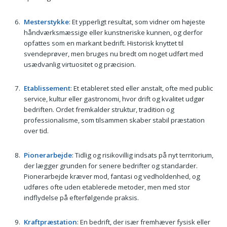
Mesterstykke
: Et ypperligt resultat, som vidner om højeste
håndværksmæssige eller kunstneriske kunnen, og derfor
opfattes som en markant bedrift. Historisk knyttet til
svendeprøver, men bruges nu bredt om noget udført med
usædvanlig virtuositet og præcision.
Etablissement
: Et etableret sted eller anstalt, ofte med public
service, kultur eller gastronomi, hvor drift og kvalitet udgør
bedriften. Ordet fremkalder struktur, tradition og
professionalisme, som tilsammen skaber stabil præstation
over tid.
Pionerarbejde
: Tidlig og risikovillig indsats på nyt territorium,
der lægger grunden for senere bedrifter og standarder.
Pionerarbejde kræver mod, fantasi og vedholdenhed, og
udføres ofte uden etablerede metoder, men med stor
indflydelse på efterfølgende praksis.
Kraftpræstation
: En bedrift, der især fremhæver fysisk eller