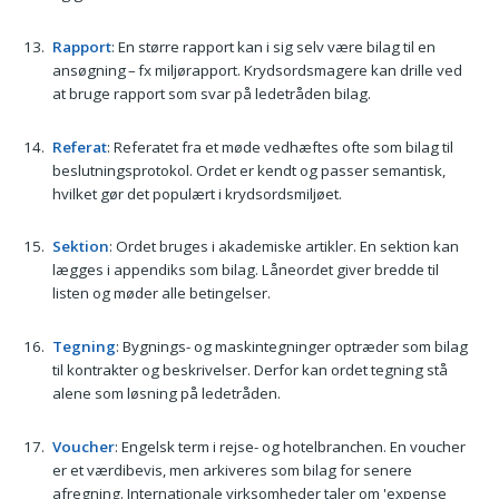
Rapport
: En større rapport kan i sig selv være bilag til en
ansøgning – fx miljørapport. Krydsordsmagere kan drille ved
at bruge rapport som svar på ledetråden bilag.
Referat
: Referatet fra et møde vedhæftes ofte som bilag til
beslutningsprotokol. Ordet er kendt og passer semantisk,
hvilket gør det populært i krydsordsmiljøet.
Sektion
: Ordet bruges i akademiske artikler. En sektion kan
lægges i appendiks som bilag. Låneordet giver bredde til
listen og møder alle betingelser.
Tegning
: Bygnings- og maskintegninger optræder som bilag
til kontrakter og beskrivelser. Derfor kan ordet tegning stå
alene som løsning på ledetråden.
Voucher
: Engelsk term i rejse- og hotelbranchen. En voucher
er et værdibevis, men arkiveres som bilag for senere
afregning. Internationale virksomheder taler om 'expense