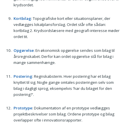
krydsordet.
Kortbilag
: Topografiske kort eller situationsplaner, der
vedlægges lokalplansforslag. Ordet står ofte sådan:
kortbilag 2. Krydsordslæsere med geografi-interesse møder
ordet tit.
Opgørelse
: En økonomisk opgørelse sendes som bilag til
årsregnskabet. Derfor kan ordet opgørelse stå for bilag i
mange sammenhænge.
Postering
: Regnskabster­m. Hver postering har et bilag
knyttet til sig. Nogle gange omtales posteringen selv som
bilag i dagligt sprog, eksempelvis 'har du bilaget for den
postering?'.
Prototype
: Dokumentation af en prototype vedlægges
projektbeskrivelser som bilag. Ordene prototype og bilag
overlapper ofte i innovationsrapporter.