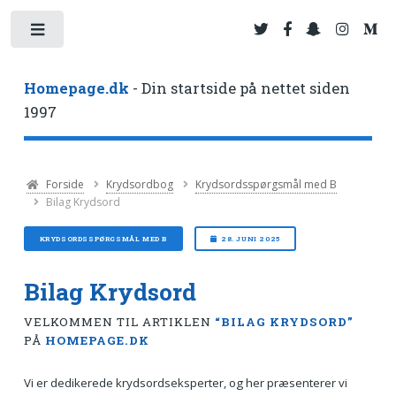
Toggle
Homepage.dk
- Din startside på nettet siden
1997
Forside
Krydsordbog
Krydsordsspørgsmål med B
Bilag Krydsord
KRYDSORDSSPØRGSMÅL MED B
28. JUNI 2025
Bilag Krydsord
VELKOMMEN TIL ARTIKLEN
“BILAG KRYDSORD”
PÅ
HOMEPAGE.DK
Vi er dedikerede krydsordseksperter, og her præsenterer vi