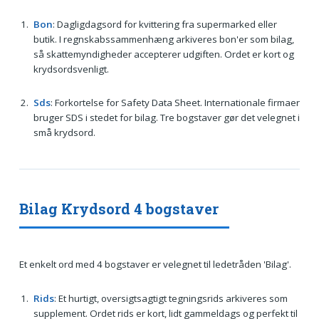
Bon
: Dagligdagsord for kvittering fra supermarked eller
butik. I regnskabssammenhæng arkiveres bon'er som bilag,
så skattemyndigheder accepterer udgiften. Ordet er kort og
krydsordsvenligt.
Sds
: Forkortelse for Safety Data Sheet. Internationale firmaer
bruger SDS i stedet for bilag. Tre bogstaver gør det velegnet i
små krydsord.
Bilag Krydsord 4 bogstaver
Et enkelt ord med 4 bogstaver er velegnet til ledetråden 'Bilag'.
Rids
: Et hurtigt, oversigtsagtigt tegningsrids arkiveres som
supplement. Ordet rids er kort, lidt gammeldags og perfekt til