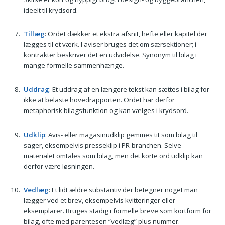
ideelt til krydsord.
Tillæg
: Ordet dækker et ekstra afsnit, hefte eller kapitel der
lægges til et værk. I aviser bruges det om særsektioner; i
kontrakter beskriver det en udvidelse. Synonym til bilag i
mange formelle sammenhænge.
Uddrag
: Et uddrag af en længere tekst kan sættes i bilag for
ikke at belaste hovedrapporten. Ordet har derfor
metaphorisk bilagsfunktion og kan vælges i krydsord.
Udklip
: Avis- eller magasinudklip gemmes tit som bilag til
sager, eksempelvis presseklip i PR-branchen. Selve
materialet omtales som bilag, men det korte ord udklip kan
derfor være løsningen.
Vedlæg
: Et lidt ældre substantiv der betegner noget man
lægger ved et brev, eksempelvis kvitteringer eller
eksemplarer. Bruges stadig i formelle breve som kortform for
bilag, ofte med parentesen “vedlæg” plus nummer.