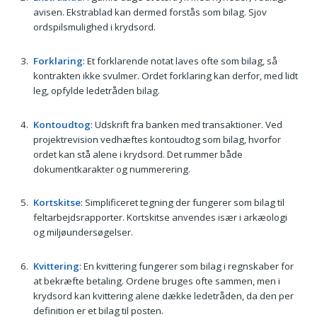
avisen. Ekstrablad kan dermed forstås som bilag. Sjov
ordspilsmulighed i krydsord.
Forklaring
: Et forklarende notat laves ofte som bilag, så
kontrakten ikke svulmer. Ordet forklaring kan derfor, med lidt
leg, opfylde ledetråden bilag.
Kontoudtog
: Udskrift fra banken med transaktioner. Ved
projektrevision vedhæftes kontoudtog som bilag, hvorfor
ordet kan stå alene i krydsord. Det rummer både
dokumentkarakter og nummerering.
Kortskitse
: Simplificeret tegning der fungerer som bilag til
feltarbejdsrapporter. Kortskitse anvendes især i arkæologi
og miljøundersøgelser.
Kvittering
: En kvittering fungerer som bilag i regnskaber for
at bekræfte betaling. Ordene bruges ofte sammen, men i
krydsord kan kvittering alene dække ledetråden, da den per
definition er et bilag til posten.