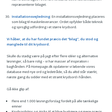
repræsenterer bilaget.
Installationsvejledning
: En installationsvejledning placeres
som bilag til maskinleverancer. Ordet opfylder både teknisk
og sproglig udfordring i et større krydsord.
Vi håber, at du har fundet præcis det “bilag”, du stod og
manglede til dit krydsord.
Skulle du stadig være på jagt efter flere idéer og alternative
løsninger, så bare rolig – vi har masser af inspiration i
baghånden. På Homepage.dk opdaterer vi løbende vores
database med nye ord og ledetråde, så du altid står stærkt,
næste gang du sidder med et stramt krydsord i hånden.
Gå ikke glip af:
Flere end 1.000 løsningsforslag fordelt på alle tænkelige
emner
Krydsordstips og -tricks til at blive hurtigere og mere præcis