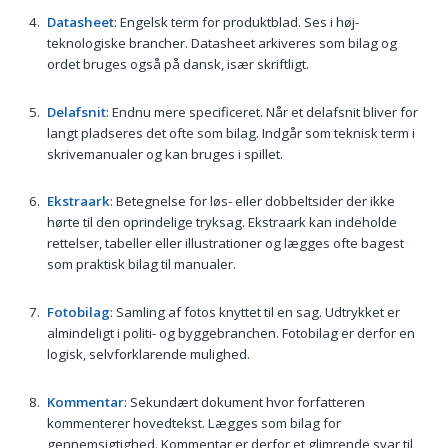
Datasheet
: Engelsk term for produktblad. Ses i høj-
teknologiske brancher. Datasheet arkiveres som bilag og
ordet bruges også på dansk, især skriftligt.
Delafsnit
: Endnu mere specificeret. Når et delafsnit bliver for
langt pladseres det ofte som bilag. Indgår som teknisk term i
skrivemanualer og kan bruges i spillet.
Ekstraark
: Betegnelse for løs- eller dobbeltsider der ikke
hørte til den oprindelige tryksag. Ekstraark kan indeholde
rettelser, tabeller eller illustrationer og lægges ofte bagest
som praktisk bilag til manualer.
Fotobilag
: Samling af fotos knyttet til en sag. Udtrykket er
almindeligt i politi- og byggebranchen. Fotobilag er derfor en
logisk, selvforklarende mulighed.
Kommentar
: Sekundært dokument hvor forfatteren
kommenterer hovedtekst. Lægges som bilag for
gennemsigtighed. Kommentar er derfor et glimrende svar til