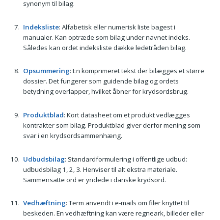
synonym til bilag.
Indeksliste
: Alfabetisk eller numerisk liste bagest i
manualer. Kan optræde som bilag under navnet indeks.
Således kan ordet indek­sliste dække ledetråden bilag.
Opsummering
: En komprimeret tekst der bilægges et større
dossier. Det fungerer som guidende bilag og ordets
betydning overlapper, hvilket åbner for krydsordsbrug.
Produktblad
: Kort datasheet om et produkt vedlægges
kontrakter som bilag. Produktblad giver derfor mening som
svar i en krydsordsammenhæng.
Udbudsbilag
: Standardformulering i offentlige udbud:
udbudsbilag 1, 2, 3. Henviser til alt ekstra materiale.
Sammensatte ord er yndede i danske krydsord.
Vedhæftning
: Term anvendt i e-mails om filer knyttet til
beskeden. En vedhæftning kan være regneark, billeder eller