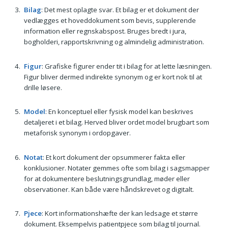
Bilag
: Det mest oplagte svar. Et bilag er et dokument der
vedlægges et hoveddokument som bevis, supplerende
information eller regnskabspost. Bruges bredt i jura,
bogholderi, rapportskrivning og almindelig administration.
Figur
: Grafiske figurer ender tit i bilag for at lette læsningen.
Figur bliver dermed indirekte synonym og er kort nok til at
drille løsere.
Model
: En konceptuel eller fysisk model kan beskrives
detaljeret i et bilag. Herved bliver ordet model brugbart som
metaforisk synonym i ordopgaver.
Notat
: Et kort dokument der opsummerer fakta eller
konklusioner. Notater gemmes ofte som bilag i sagsmapper
for at dokumentere beslutningsgrundlag, møder eller
observationer. Kan både være håndskrevet og digitalt.
Pjece
: Kort informationshæfte der kan ledsage et større
dokument. Eksempelvis patientpjece som bilag til journal.