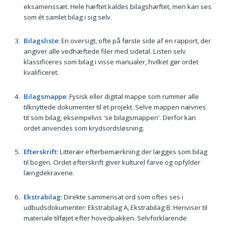
eksamenssæt. Hele hæftet kaldes bilagshæftet, men kan ses
som ét samlet bilag i sig selv.
Bilagsliste
: En oversigt, ofte på første side af en rapport, der
angiver alle vedhæftede filer med sidetal. Listen selv
klassificeres som bilag i visse manualer, hvilket gør ordet
kvalificeret.
Bilagsmappe
: Fysisk eller digital mappe som rummer alle
tilknyttede dokumenter til et projekt. Selve mappen nævnes
tit som bilag, eksempelvis 'se bilagsmappen'. Derfor kan
ordet anvendes som krydsordsløsning.
Efterskrift
: Litterær efterbemærkning der lægges som bilag
til bogen. Ordet efterskrift giver kulturel farve og opfylder
længdekravene.
Ekstrabilag
: Direkte sammensat ord som oftes ses i
udbudsdokumenter: Ekstrabilag A, Ekstrabilag B. Henviser til
materiale tilføjet efter hovedpakken. Selvforklarende