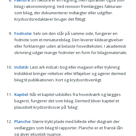
bilag i økonomistyring. Ved revision fremlægges fakturaer
som bilag, der dokumenterer indtægter eller udgifter.
Krydsordsredaktører bruger det flittigt.
Fodnote
: Selv om den står på samme side, fungerer en
fodnote som et miniaturebilag. Den leverer kildeangivelser
eller forklaringer uden at belaste hovedteksten. I akademisk
skrivning udgør mange fodnoter en form for bilagsmateriale.
Indstik
: Løst ark indsat i bog eller magasin efter trykning.
Indstikket bringer rettelser eller tilføjelser og agerer dermed
bilag til publikationen. Kort og krydsordsvenligt.
Kapitel
: Når et kapitel udskilles fra hovedværk og lægges
bagerst, fungerer det som bilag. Dermed bliver kapitel et
plausibelt krydsordssvar på 'bilag'.
Planche
: Større trykt plade med billede eller diagram der
vedlægges som bilag til rapporter. Planche er et fransk lån
og giver eksotisk nuance.