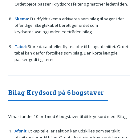
Ordet pjece passer i krydsordsfelter og matcher ledetråden.
Skema
: Et udfyldt skema arkiveres som bilag til sager i det
offentlige. Slægtskabet berettiger ordet som
krydsordsløsning under ledetråden bilag.
Tabel
: Store datatabeller flyttes ofte til bilagsafsnittet. Ordet
tabel kan derfor fortolkes som bilag. Den korte længde
passer godt i gitteret.
Bilag Krydsord på 6 bogstaver
Vi har fundet 10 ord med 6 bogstaver til dit krydsord med 'Bilag'.
Afsnit
: Et kapitel eller sektion kan udskilles som særskilt
afsnit og gøres til bilag. Ordet afsnit giver krydsordsløseren