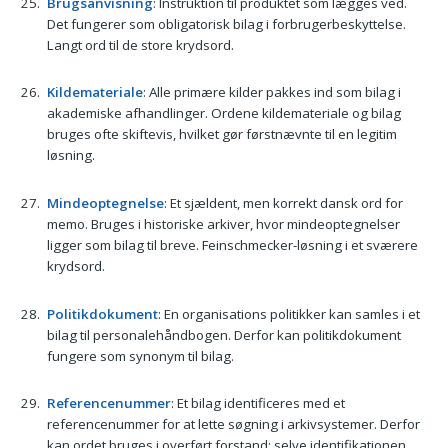
Brugsanvisning
: Instruktion til produktet som lægges ved.
Det fungerer som obligatorisk bilag i forbrugerbeskyttelse.
Langt ord til de store krydsord.
Kildemateriale
: Alle primære kilder pakkes ind som bilag i
akademiske afhandlinger. Ordene kildemateriale og bilag
bruges ofte skiftevis, hvilket gør førstnævnte til en legitim
løsning.
Mindeoptegnelse
: Et sjældent, men korrekt dansk ord for
memo. Bruges i historiske arkiver, hvor mindeoptegnelser
ligger som bilag til breve. Feinschmecker-løsning i et sværere
krydsord.
Politikdokument
: En organisations politikker kan samles i et
bilag til personalehåndbogen. Derfor kan politikdokument
fungere som synonym til bilag.
Referencenummer
: Et bilag identificeres med et
referencenummer for at lette søgning i arkivsystemer. Derfor
kan ordet bruges i overført forstand: selve identifikationen