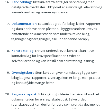
Servicebilag
: Til teknikeraftaler følger servicebilag med
detaljerede checklister. Udtrykket er almindeligt i elevator- og
varmebranchen og leverer ny nuance.
Dokumentation
: Et samlebegreb for bilag, kilder, rapporter
og data der beviser en påstand. I byggebranchen kræves
omfattende dokumentation som underskrevne bilag,
tegninger og beregninger, alle under denne paraply.
Kontraktbilag
: Enhver underskrevet kontrakt kan have
kontraktbilag for kravspecifikationer. Ordet er
selvforklarende og kan let stå som selvstændig løsning.
Oversigtskort
: Stort kort der giver kontekst og ligger som
bilag bagest i rapporter. Oversigtskort er langt, men præcist
og kan udfylde mange felter.
Regnskabspost
: Et bilag i bogholderiet henviser til konkret
dokumentation for en regnskabspost. Selve ordet
regnskabspost kan derfor fungere som svar, da det implicit