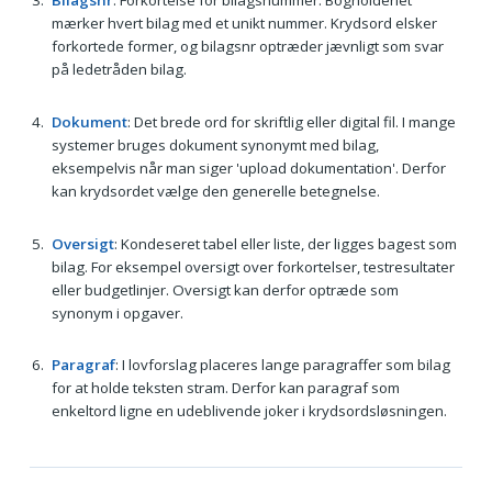
Bilagsnr
: Forkortelse for bilagsnummer. Bogholderiet
mærker hvert bilag med et unikt nummer. Krydsord elsker
forkortede former, og bilagsnr optræder jævnligt som svar
på ledetråden bilag.
Dokument
: Det brede ord for skriftlig eller digital fil. I mange
systemer bruges dokument synonymt med bilag,
eksempelvis når man siger 'upload dokumentation'. Derfor
kan krydsordet vælge den generelle betegnelse.
Oversigt
: Kondeseret tabel eller liste, der ligges bagest som
bilag. For eksempel oversigt over forkortelser, testresultater
eller budgetlinjer. Oversigt kan derfor optræde som
synonym i opgaver.
Paragraf
: I lovforslag placeres lange paragraffer som bilag
for at holde teksten stram. Derfor kan paragraf som
enkeltord ligne en udeblivende joker i krydsordsløsningen.