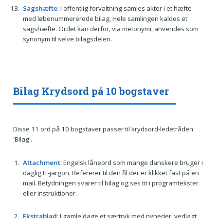
Sagshæfte
: I offentlig forvaltning samles akter i et hæfte
med løbenummererede bilag. Hele samlingen kaldes et
sagshæfte. Ordet kan derfor, via metonymi, anvendes som
synonym til selve bilagsdelen.
Bilag Krydsord på 10 bogstaver
Disse 11 ord på 10 bogstaver passer til krydsord-ledetråden
'Bilag'.
Attachment
: Engelsk låneord som mange danskere bruger i
daglig IT-jargon. Refererer til den fil der er klikket fast på en
mail. Betydningen svarer til bilag og ses tit i programtekster
eller instruktioner.
Ekstrablad
: I gamle dage et særtryk med nyheder, vedlagt