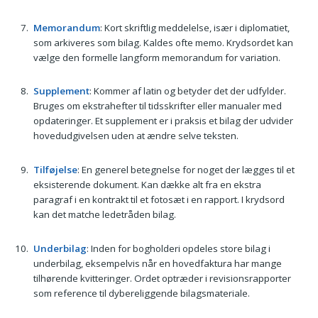
Memorandum
: Kort skriftlig meddelelse, især i diplomatiet,
som arkiveres som bilag. Kaldes ofte memo. Krydsordet kan
vælge den formelle langform memorandum for variation.
Supplement
: Kommer af latin og betyder det der udfylder.
Bruges om ekstrahefter til tidsskrifter eller manualer med
opdateringer. Et supplement er i praksis et bilag der udvider
hovedudgivelsen uden at ændre selve teksten.
Tilføjelse
: En generel betegnelse for noget der lægges til et
eksisterende dokument. Kan dække alt fra en ekstra
paragraf i en kontrakt til et fotosæt i en rapport. I krydsord
kan det matche ledetråden bilag.
Underbilag
: Inden for bogholderi opdeles store bilag i
underbilag, eksempelvis når en hovedfaktura har mange
tilhørende kvitteringer. Ordet optræder i revisionsrapporter
som reference til dybereliggende bilagsmateriale.