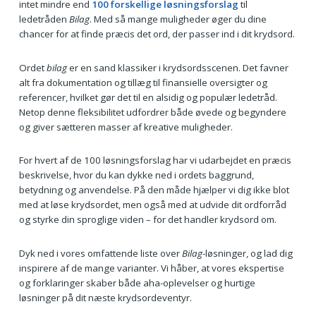
intet mindre end
100 forskellige løsningsforslag
til
ledetråden
Bilag
. Med så mange muligheder øger du dine
chancer for at finde præcis det ord, der passer ind i dit krydsord.
Ordet
bilag
er en sand klassiker i krydsordsscenen. Det favner
alt fra dokumentation og tillæg til finansielle oversigter og
referencer, hvilket gør det til en alsidig og populær ledetråd.
Netop denne fleksibilitet udfordrer både øvede og begyndere
og giver sætteren masser af kreative muligheder.
For hvert af de 100 løsningsforslag har vi udarbejdet en præcis
beskrivelse, hvor du kan dykke ned i ordets baggrund,
betydning og anvendelse. På den måde hjælper vi dig ikke blot
med at løse krydsordet, men også med at udvide dit ordforråd
og styrke din sproglige viden – for det handler krydsord om.
Dyk ned i vores omfattende liste over
Bilag
-løsninger, og lad dig
inspirere af de mange varianter. Vi håber, at vores ekspertise
og forklaringer skaber både aha-oplevelser og hurtige
løsninger på dit næste krydsordeventyr.