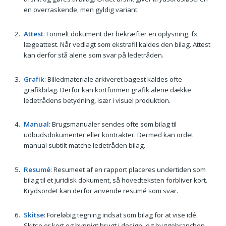
en overraskende, men gyldig variant.
Attest
: Formelt dokument der bekræfter en oplysning, fx
lægeattest. Når vedlagt som ekstrafil kaldes den bilag. Attest
kan derfor stå alene som svar på ledetråden.
Grafik
: Billedmateriale arkiveret bagest kaldes ofte
grafikbilag. Derfor kan kortformen grafik alene dække
ledetrådens betydning, især i visuel produktion.
Manual
: Brugsmanualer sendes ofte som bilag til
udbudsdokumenter eller kontrakter. Dermed kan ordet
manual subtilt matche ledetråden bilag.
Resumé
: Resumeet af en rapport placeres undertiden som
bilag til et juridisk dokument, så hovedteksten forbliver kort.
Krydsordet kan derfor anvende resumé som svar.
Skitse
: Foreløbig tegning indsat som bilag for at vise idé.
Skitse er kort og hyppigt brugt i design- og byggebranchen,