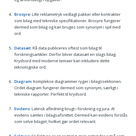
Brosyre
: Lille reklametryk vedlagt pakker eller kontrakter
som bilag med tekniske specifikationer. Brosyre fungerer
dermed som bilag og kan bruges som synonym i spil med
ord.
Datasæt
: Rå data publiceres oftest som bilag til
forskningsartikler. Derfor bliver datasæt en slags bilag.
Krydsord med moderne temaer kan inkludere dette
teknologiske ord.
Diagram
: Komplekse diagrammer ryger i bilagssektionen.
Ordet diagram fungerer dermed som synonym, særligt i
tekniske rapporter. Perfekt til krydsord.
Evidens
: Latinsk afledning brugt i forskning og jura. Al
evidens samles i bilagsafsnittet. Dermed kan evidens forstås
som selve bilaget, hvilket gør ordet relevant.
Faktura
: En faktura er en regning, men optræder også som