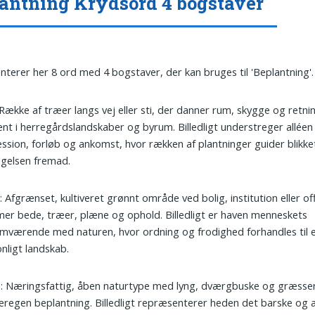
antning Krydsord 4 bogstaver
nterer her 8 ord med 4 bogstaver, der kan bruges til 'Beplantning'.
 Række af træer langs vej eller sti, der danner rum, skygge og retnin
nt i herregårdslandskaber og byrum. Billedligt understreger alléen
ssion, forløb og ankomst, hvor rækken af plantninger guider blikke
gelsen fremad.
e
: Afgrænset, kultiveret grønnt område ved bolig, institution eller of
r bede, træer, plæne og ophold. Billedligt er haven menneskets
mværende med naturen, hvor ordning og frodighed forhandles til 
nligt landskab.
e
: Næringsfattig, åben naturtype med lyng, dværgbuske og græsse
regen beplantning. Billedligt repræsenterer heden det barske og æ