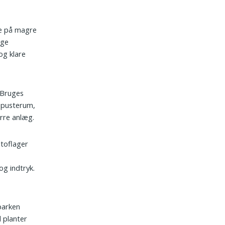
ke på magre
ige
og klare
. Bruges
t pusterum,
ørre anlæg.
stoflager
og indtryk.
 parken
d planter