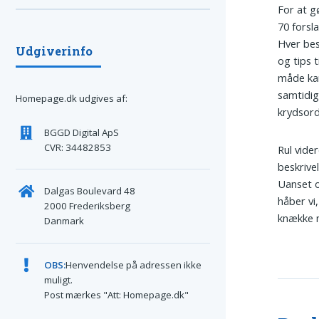
For at g
70 forsla
Hver bes
Udgiverinfo
og tips 
måde kan
samtidig
Homepage.dk udgives af:
krydsord
BGGD Digital ApS
CVR: 34482853
Rul vider
beskrivel
Uanset o
Dalgas Boulevard 48
håber vi
2000 Frederiksberg
knække 
Danmark
OBS:
Henvendelse på adressen ikke
muligt.
Post mærkes "Att: Homepage.dk"