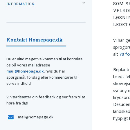
SOM S
INFORMATION
VELKO
LØSNI
LEDET
Kontakt Homepage.dk
Vi har g
sprogbru
alt
70 fo
Du er altid meget velkommen til at kontakte
os på vores mailadresse
Beplantn
mail@homepage.dk
, hvis du har
bredt fe
spørgsmål, forslag eller kommentarer til
skovrejs
vores indhold.
synonyme
Vi værdsætter din feedback og ser frem til at
krydsor
høre fra dig!
Desuden 
landskab
mail@homepage.dk
hyppigt 