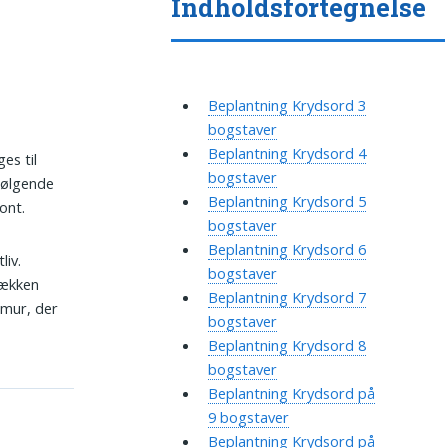
Indholdsfortegnelse
Beplantning Krydsord 3
bogstaver
Beplantning Krydsord 4
es til
bogstaver
 bølgende
Beplantning Krydsord 5
ont.
bogstaver
Beplantning Krydsord 6
liv.
bogstaver
hækken
Beplantning Krydsord 7
 mur, der
bogstaver
Beplantning Krydsord 8
bogstaver
Beplantning Krydsord på
9 bogstaver
Beplantning Krydsord på