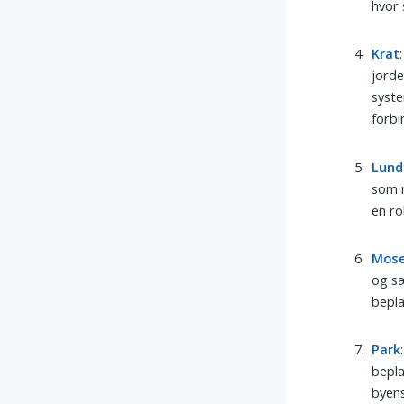
hvor 
Krat
jorde
syste
forbi
Lund
som r
en ro
Mos
og sæ
bepla
Park
bepla
byens