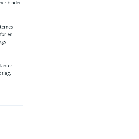
ner binder
tternes
for en
ings
lanter.
dslag,