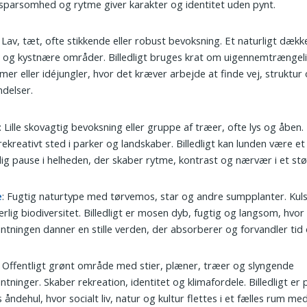
sparsomhed og rytme giver karakter og identitet uden pynt.
: Lav, tæt, ofte stikkende eller robust bevoksning. Et naturligt dæk
 og kystnære områder. Billedligt bruges krat om uigennemtrængel
mer eller idéjungler, hvor det kræver arbejde at finde vej, struktur 
ndelser.
: Lille skovagtig bevoksning eller gruppe af træer, ofte lys og åben
ekreativt sted i parker og landskaber. Billedligt kan lunden være e
lig pause i helheden, der skaber rytme, kontrast og nærvær i et st
e
: Fugtig naturtype med tørvemos, star og andre sumpplanter. Kul
rlig biodiversitet. Billedligt er mosen dyb, fugtig og langsom, hvor
ntningen danner en stille verden, der absorberer og forvandler tid 
: Offentligt grønt område med stier, plæner, træer og slyngende
ntninger. Skaber rekreation, identitet og klimafordele. Billedligt er
 åndehul, hvor socialt liv, natur og kultur flettes i et fælles rum me