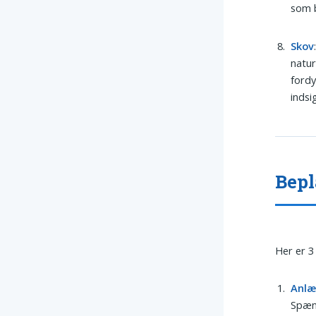
som 
Skov
natur
fordy
indsi
Bepl
Her er 3
Anl
Spænd