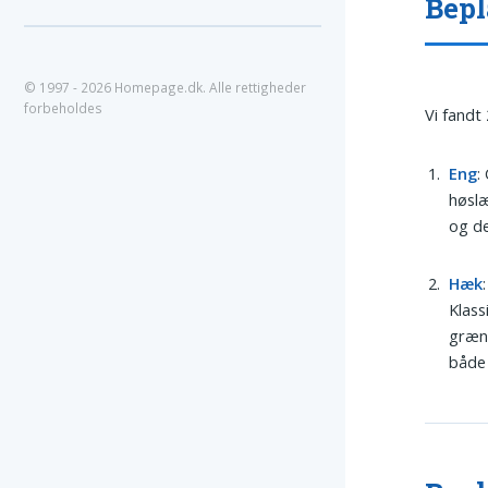
Bepl
© 1997 - 2026 Homepage.dk. Alle rettigheder
forbeholdes
Vi fandt
Eng
:
høslæ
og de
Hæk
Klass
græns
både 