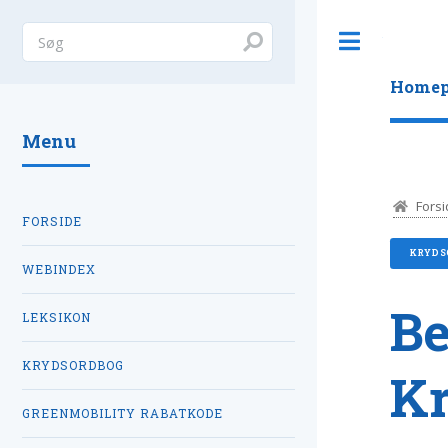
Toggle
Homep
Menu
Forsi
FORSIDE
KRYDS
WEBINDEX
Be
LEKSIKON
KRYDSORDBOG
K
GREENMOBILITY RABATKODE