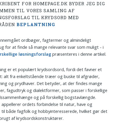
KRIBENT FOR HOMEPAGE.DK BYDER JEG DIG
MMEN TIL VORES SAMLING AF
NGSFORSLAG TIL KRYDSORD MED
RÅDEN
BEPLANTNING
ennemgået ordbøger, fagtermer og almindeligt
g for at finde så mange relevante svar som muligt - i
rskellige løsningsforslag
præsenteres i denne artikel.
ing er et populært krydsordsord, fordi det favner et
lt: alt fra enkeltstående træer og buske til afgrøder,
ning og prydhaver. Det betyder, at der findes mange
r, fagudtryk og dialektformer, som passer i forskellige
dssammenhænge og på forskellig bogstavlængde.
appellerer ordets forbindelse til natur, have og
 til både fagfolk og hobbyinteresserede, hvilket gør det
brugt af krydsordskonstruktører.