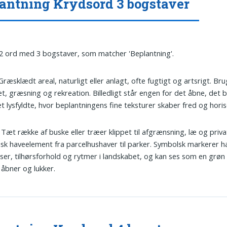
antning Krydsord 3 bogstaver
 2 ord med 3 bogstaver, som matcher 'Beplantning'.
 Græsklædt areal, naturligt eller anlagt, ofte fugtigt og artsrigt. Brug
t, græsning og rekreation. Billedligt står engen for det åbne, det
t lysfyldte, hvor beplantningens fine teksturer skaber fred og horis
: Tæt række af buske eller træer klippet til afgrænsning, læ og privat
isk haveelement fra parcelhushaver til parker. Symbolsk markerer 
er, tilhørsforhold og rytmer i landskabet, og kan ses som en grøn
åbner og lukker.