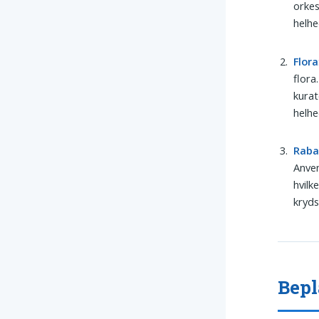
orkes
helh
Flora
flora
kurat
helhe
Raba
Anven
hvilk
kryds
Bepl