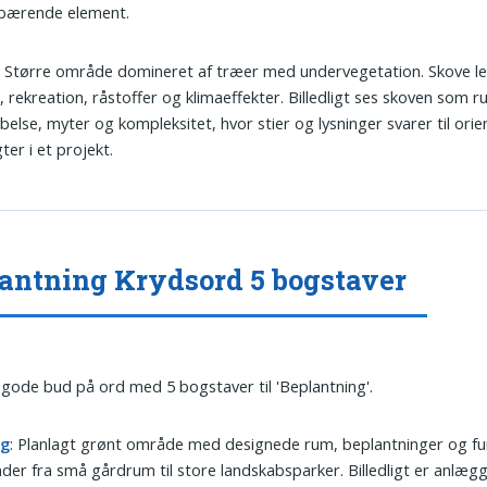
bærende element.
: Større område domineret af træer med undervegetation. Skove le
, rekreation, råstoffer og klimaeffekter. Billedligt ses skoven som r
belse, myter og kompleksitet, hvor stier og lysninger svarer til ori
gter i et projekt.
antning Krydsord 5 bogstaver
 gode bud på ord med 5 bogstaver til 'Beplantning'.
æg
: Planlagt grønt område med designede rum, beplantninger og fu
er fra små gårdrum til store landskabsparker. Billedligt er anlæg