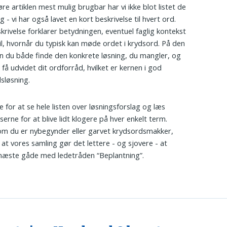
øre artiklen mest mulig brugbar har vi ikke blot listet de
g - vi har også lavet en kort beskrivelse til hvert ord.
krivelse forklarer betydningen, eventuel faglig kontekst
til, hvornår du typisk kan møde ordet i krydsord. På den
 du både finde den konkrete løsning, du mangler, og
 få udvidet dit ordforråd, hvilket er kernen i god
sløsning.
e for at se hele listen over løsningsforslag og læs
serne for at blive lidt klogere på hver enkelt term.
m du er nybegynder eller garvet krydsordsmakker,
, at vores samling gør det lettere - og sjovere - at
næste gåde med ledetråden “Beplantning”.