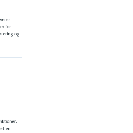
verer
um for
entering og
nktioner.
get en