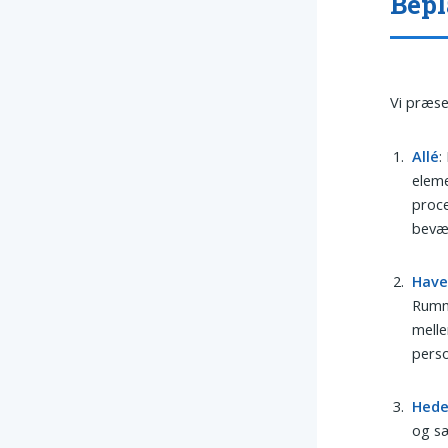
Bepl
Vi præse
Allé
:
eleme
proce
bevæ
Hav
Rumme
melle
perso
Hed
og sæ