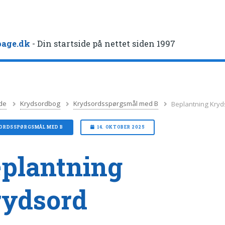
age.dk
- Din startside på nettet siden 1997
de
Krydsordbog
Krydsordsspørgsmål med B
Beplantning Kryd
ORDSSPØRGSMÅL MED B
14. OKTOBER 2025
plantning
rydsord