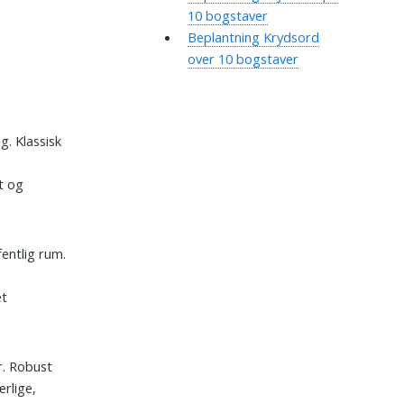
10 bogstaver
Beplantning Krydsord
over 10 bogstaver
g. Klassisk
t og
fentlig rum.
et
r. Robust
rlige,