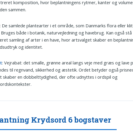
treret komposition, hvor beplantningens rytmer, kanter og volume
eden sammen.
: De samlede plantearter i et område, som Danmarks flora eller kli
. Bruges både i botanik, naturvejledning og havebrug. Kan også stå 
eret samling af arter i en have, hvor artsvalget skaber en beplantn
dsudtryk og identitet.
t
: Vejrabat: det smalle, grønne areal langs veje med græs og lave p
des til regnvand, sikkerhed og æstetik. Ordet betyder også prisne
et skaber en dobbelttydighed, der ofte udnyttes i ordspil og
ordskontekster.
antning Krydsord 6 bogstaver