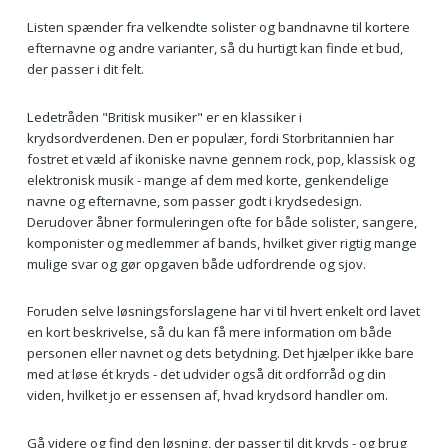
Listen spænder fra velkendte solister og bandnavne til kortere
efternavne og andre varianter, så du hurtigt kan finde et bud,
der passer i dit felt.
Ledetråden "Britisk musiker" er en klassiker i
krydsordverdenen. Den er populær, fordi Storbritannien har
fostret et væld af ikoniske navne gennem rock, pop, klassisk og
elektronisk musik - mange af dem med korte, genkendelige
navne og efternavne, som passer godt i krydsedesign.
Derudover åbner formuleringen ofte for både solister, sangere,
komponister og medlemmer af bands, hvilket giver rigtig mange
mulige svar og gør opgaven både udfordrende og sjov.
Foruden selve løsningsforslagene har vi til hvert enkelt ord lavet
en kort beskrivelse, så du kan få mere information om både
personen eller navnet og dets betydning. Det hjælper ikke bare
med at løse ét kryds - det udvider også dit ordforråd og din
viden, hvilket jo er essensen af, hvad krydsord handler om.
Gå videre og find den løsning, der passer til dit kryds - og brug