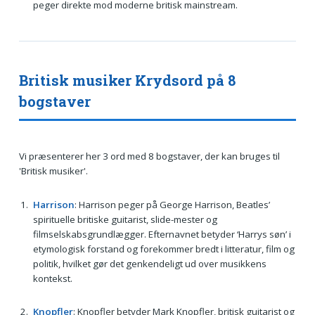
peger direkte mod moderne britisk mainstream.
Britisk musiker Krydsord på 8
bogstaver
Vi præsenterer her 3 ord med 8 bogstaver, der kan bruges til
'Britisk musiker'.
Harrison
: Harrison peger på George Harrison, Beatles’
spirituelle britiske guitarist, slide-mester og
filmselskabsgrundlægger. Efternavnet betyder ‘Harrys søn’ i
etymologisk forstand og forekommer bredt i litteratur, film og
politik, hvilket gør det genkendeligt ud over musikkens
kontekst.
Knopfler
: Knopfler betyder Mark Knopfler, britisk guitarist og