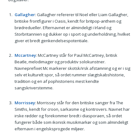
Gallagher
: Gallagher refererer til Noel eller Liam Gallagher,
britiske frontfigurer i Oasis, kendt for britpop-anthem og
brødredueller. Efternavnet er almindeligt i Irland og
Storbritannien og dukker op i sport og underholdning, hvilket
giver et bredt genkendelsespotentiale.
Mccartney
: McCartney står for Paul McCartney, britisk
Beatle, melodimager og produktiv solokunstner.
Navneprefixet Mc markerer skotsk/irsk afstamning og er i sig
selv et kulturelt spor, så ordet rummer slægtskabshistorie,
tradition og en af pophistoriens mest kendte
sangskriverstemme.
Morrissey
: Morrissey står for den britiske sanger fra The
Smiths, kendt for croon, sarkasme og kontrovers. Navnet har
irske rødder og forekommer bredt i diasporaen, så ordet
fungerer både som ikonisk musikmarkør og som almindeligt
efternavn i engelsksprogede miljøer.