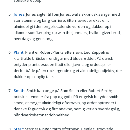
sofistikeret pop.
Jones
: Jones sigter til Tom Jones, walisisk-britisk sanger med
stor stemme og lang karriere. Efternavnet er ekstremt
almindeligt i den engelsktalende verden og dukker op i
idiomer som ‘keeping up with the Joneses’, hvilket giver bred,
hverdagslig genklang.
Plant
: Plant er Robert Plants efternavn, Led Zeppelins
kraftfulde britiske frontfigur med bluesrødder. På dansk
betyder plant desuden fladt eller jævnt, og ordet spiller
derfor både på en rocklegende og et almindeligt adjektiv, der
dukker op i daglig tale.
Smith
: Smith kan pege på Sam Smith eller Robert Smith;
britiske stemmer fra pop og goth. På engelsk betyder smith
smed, et meget almindeligt efternavn, og ordet optræder i
danske fagudtryk og firmanavne, som giver en hverdagslig,
håndværksbetonet dobbelthed.
Starr
: Starr er Ringo Starrs efternavn, Beatles’ groovede