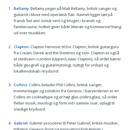
Bellamy
: Bellamy peger på Matt Bellamy, britisk sanger og
guitarist i Muse med operatisk flair. Navnet ligger tæt på
fransk ‘bel ami’ (smuk ven) og bruges i brands og
familienavne, hvilket giver både litterær og kommerciel klang
ud over musikken.
Clapton
: Clapton henviser til Eric Clapton, britisk guitarguru
fra Cream, Derek and the Dominos og solo. Clapton er også
et stednavn i London (Upper/Lower Clapton), så ordet bærer
både geografi og guitarmytologi, nyttigt for ordspil og
lokalkendskab i krydsord.
Collins
: Collins betyder Phil Collins, britisk sanger,
trommeslager og soloikon fra Genesis. I barverdenen er en
Collins en cocktailtype og et højt glas (collinsglas), så ordet
fletter musik, mixologi og form ind i samme svar, oplagt til
snedige krydsord.
Gabriel
: Gabriel associerer til Peter Gabriel, britisk musiker,
tidligere Genesis-front og innovationsforkæmper i