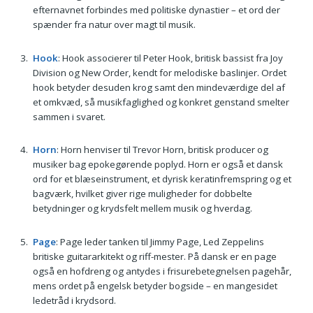
efternavnet forbindes med politiske dynastier – et ord der
spænder fra natur over magt til musik.
Hook
: Hook associerer til Peter Hook, britisk bassist fra Joy
Division og New Order, kendt for melodiske baslinjer. Ordet
hook betyder desuden krog samt den mindeværdige del af
et omkvæd, så musikfaglighed og konkret genstand smelter
sammen i svaret.
Horn
: Horn henviser til Trevor Horn, britisk producer og
musiker bag epokegørende poplyd. Horn er også et dansk
ord for et blæseinstrument, et dyrisk keratinfremspring og et
bagværk, hvilket giver rige muligheder for dobbelte
betydninger og krydsfelt mellem musik og hverdag.
Page
: Page leder tanken til Jimmy Page, Led Zeppelins
britiske guitararkitekt og riff-mester. På dansk er en page
også en hofdreng og antydes i frisurebetegnelsen pagehår,
mens ordet på engelsk betyder bogside – en mangesidet
ledetråd i krydsord.