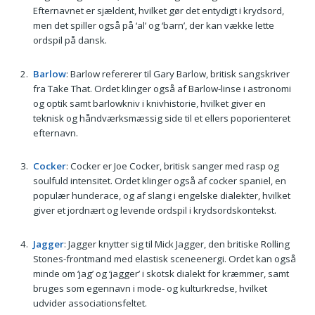
Efternavnet er sjældent, hvilket gør det entydigt i krydsord,
men det spiller også på ‘al’ og ‘barn’, der kan vække lette
ordspil på dansk.
Barlow
: Barlow refererer til Gary Barlow, britisk sangskriver
fra Take That. Ordet klinger også af Barlow-linse i astronomi
og optik samt barlowkniv i knivhistorie, hvilket giver en
teknisk og håndværksmæssig side til et ellers poporienteret
efternavn.
Cocker
: Cocker er Joe Cocker, britisk sanger med rasp og
soulfuld intensitet. Ordet klinger også af cocker spaniel, en
populær hunderace, og af slang i engelske dialekter, hvilket
giver et jordnært og levende ordspil i krydsordskontekst.
Jagger
: Jagger knytter sig til Mick Jagger, den britiske Rolling
Stones-frontmand med elastisk sceneenergi. Ordet kan også
minde om ‘jag’ og ‘jagger’ i skotsk dialekt for kræmmer, samt
bruges som egennavn i mode- og kulturkredse, hvilket
udvider associationsfeltet.