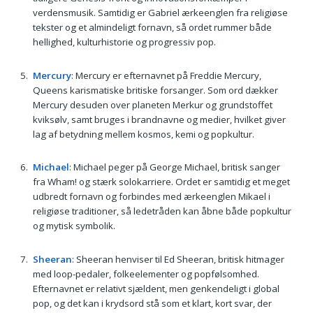
verdensmusik. Samtidig er Gabriel ærkeenglen fra religiøse
tekster og et almindeligt fornavn, så ordet rummer både
hellighed, kulturhistorie og progressiv pop.
Mercury
: Mercury er efternavnet på Freddie Mercury,
Queens karismatiske britiske forsanger. Som ord dækker
Mercury desuden over planeten Merkur og grundstoffet
kviksølv, samt bruges i brandnavne og medier, hvilket giver
lag af betydning mellem kosmos, kemi og popkultur.
Michael
: Michael peger på George Michael, britisk sanger
fra Wham! og stærk solokarriere. Ordet er samtidig et meget
udbredt fornavn og forbindes med ærkeenglen Mikael i
religiøse traditioner, så ledetråden kan åbne både popkultur
og mytisk symbolik.
Sheeran
: Sheeran henviser til Ed Sheeran, britisk hitmager
med loop-pedaler, folkeelementer og popfølsomhed.
Efternavnet er relativt sjældent, men genkendeligt i global
pop, og det kan i krydsord stå som et klart, kort svar, der