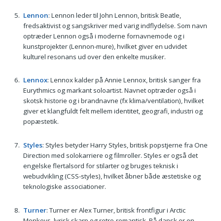
Lennon
: Lennon leder til John Lennon, britisk Beatle,
fredsaktivist og sangskriver med varig indflydelse. Som navn
optræder Lennon også i moderne fornavnemode og i
kunstprojekter (Lennon-mure), hvilket giver en udvidet
kulturel resonans ud over den enkelte musiker.
Lennox
: Lennox kalder på Annie Lennox, britisk sanger fra
Eurythmics og markant soloartist. Navnet optræder også i
skotsk historie og i brandnavne (fx klima/ventilation), hvilket
giver et klangfuldt felt mellem identitet, geografi, industri og
popæstetik.
Styles
: Styles betyder Harry Styles, britisk popstjerne fra One
Direction med solokarriere og filmroller. Styles er også det
engelske flertalsord for stilarter og bruges teknisk i
webudvikling (CSS-styles), hvilket åbner både æstetiske og
teknologiske associationer.
Turner
: Turner er Alex Turner, britisk frontfigur i Arctic
Monkeys, lyrisk skarp og retro-romantisk. På dansk er en