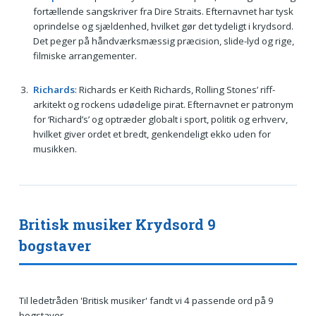
fortællende sangskriver fra Dire Straits. Efternavnet har tysk
oprindelse og sjældenhed, hvilket gør det tydeligt i krydsord.
Det peger på håndværksmæssig præcision, slide-lyd og rige,
filmiske arrangementer.
Richards
: Richards er Keith Richards, Rolling Stones’ riff-
arkitekt og rockens udødelige pirat. Efternavnet er patronym
for ‘Richard’s’ og optræder globalt i sport, politik og erhverv,
hvilket giver ordet et bredt, genkendeligt ekko uden for
musikken.
Britisk musiker Krydsord 9
bogstaver
Til ledetråden 'Britisk musiker' fandt vi 4 passende ord på 9
bogstaver.