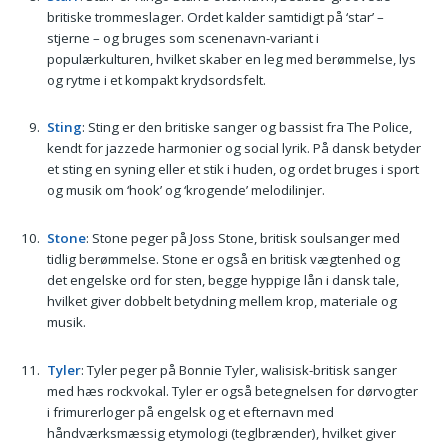
britiske trommeslager. Ordet kalder samtidigt på ‘star’ –
stjerne – og bruges som scenenavn-variant i
populærkulturen, hvilket skaber en leg med berømmelse, lys
og rytme i et kompakt krydsordsfelt.
Sting
: Sting er den britiske sanger og bassist fra The Police,
kendt for jazzede harmonier og social lyrik. På dansk betyder
et sting en syning eller et stik i huden, og ordet bruges i sport
og musik om ‘hook’ og ‘krogende’ melodilinjer.
Stone
: Stone peger på Joss Stone, britisk soulsanger med
tidlig berømmelse. Stone er også en britisk vægtenhed og
det engelske ord for sten, begge hyppige lån i dansk tale,
hvilket giver dobbelt betydning mellem krop, materiale og
musik.
Tyler
: Tyler peger på Bonnie Tyler, walisisk-britisk sanger
med hæs rockvokal. Tyler er også betegnelsen for dørvogter
i frimurerloger på engelsk og et efternavn med
håndværksmæssig etymologi (teglbrænder), hvilket giver