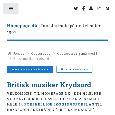
Toggle
Homepage.dk
- Din startside på nettet siden
1997
Forside
Krydsordbog
Krydsordsspørgsmål med B
Britisk musiker Krydsord
KRYDSORDSSPØRGSMÅL MED B
28. DECEMBER 2025
Britisk musiker Krydsord
VELKOMMEN TIL HOMEPAGE.DK - DIN HJÆLPER
VED KRYDSORDSOPGAVER! HER HAR VI SAMLET
HELE
44 FORSKELLIGE LØSNINGSFORSLAG
TIL
KRYDSORDLEDETRÅDEN "BRITISK MUSIKER"