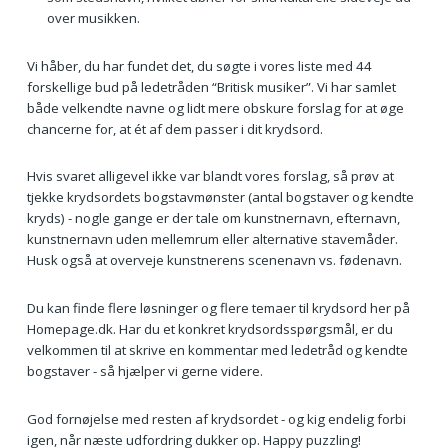
over musikken.
Vi håber, du har fundet det, du søgte i vores liste med 44
forskellige bud på ledetråden “Britisk musiker”. Vi har samlet
både velkendte navne og lidt mere obskure forslag for at øge
chancerne for, at ét af dem passer i dit krydsord.
Hvis svaret alligevel ikke var blandt vores forslag, så prøv at
tjekke krydsordets bogstavmønster (antal bogstaver og kendte
kryds) - nogle gange er der tale om kunstnernavn, efternavn,
kunstnernavn uden mellemrum eller alternative stavemåder.
Husk også at overveje kunstnerens scenenavn vs. fødenavn.
Du kan finde flere løsninger og flere temaer til krydsord her på
Homepage.dk. Har du et konkret krydsordsspørgsmål, er du
velkommen til at skrive en kommentar med ledetråd og kendte
bogstaver - så hjælper vi gerne videre.
God fornøjelse med resten af krydsordet - og kig endelig forbi
igen, når næste udfordring dukker op. Happy puzzling!