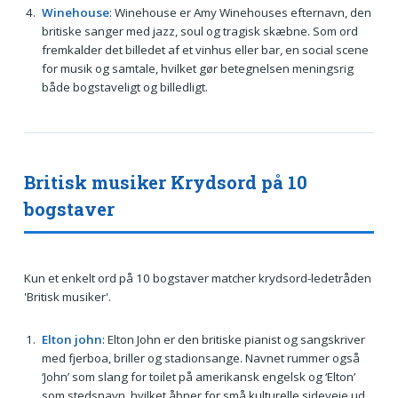
Winehouse
: Winehouse er Amy Winehouses efternavn, den
britiske sanger med jazz, soul og tragisk skæbne. Som ord
fremkalder det billedet af et vinhus eller bar, en social scene
for musik og samtale, hvilket gør betegnelsen meningsrig
både bogstaveligt og billedligt.
Britisk musiker Krydsord på 10
bogstaver
Kun et enkelt ord på 10 bogstaver matcher krydsord-ledetråden
'Britisk musiker'.
Elton john
: Elton John er den britiske pianist og sangskriver
med fjerboa, briller og stadionsange. Navnet rummer også
‘John’ som slang for toilet på amerikansk engelsk og ‘Elton’
som stedsnavn, hvilket åbner for små kulturelle sideveje ud