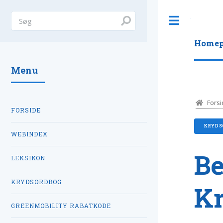
Toggle
Homep
Menu
Forsi
FORSIDE
KRYDS
WEBINDEX
Be
LEKSIKON
KRYDSORDBOG
K
GREENMOBILITY RABATKODE