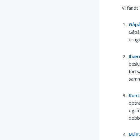
Vi fandt
Gåp
Gåpåm
bruge
Ihær
beslu
forts
samm
Kont
optræ
også 
dobb
Målf