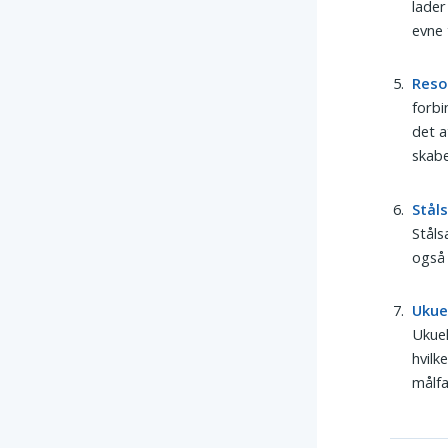
lader
evne 
Reso
forbi
det a
skabe
Stål
Ståls
også 
Ukue
Ukuel
hvilk
målfa