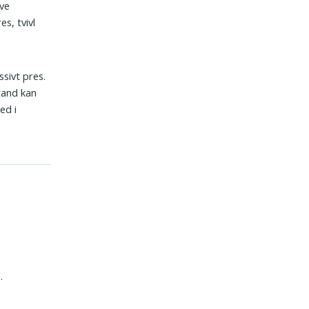
ive
s, tvivl
ssivt pres.
stand kan
ed i
.