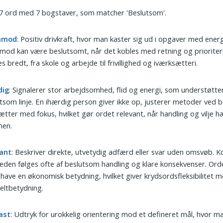
 7 ord med 7 bogstaver, som matcher 'Beslutsom'.
åmod
: Positiv drivkraft, hvor man kaster sig ud i opgaver med energi
od kan være beslutsomt, når det kobles med retning og prioriter
s bredt, fra skole og arbejde til frivillighed og iværksætteri.
dig
: Signalerer stor arbejdsomhed, flid og energi, som understøtte
tsom linje. En ihærdig person giver ikke op, justerer metoder ved 
ætter med fokus, hvilket gør ordet relevant, når handling og vilje 
en.
ant
: Beskriver direkte, utvetydig adfærd eller svar uden omsvøb. K
den følges ofte af beslutsom handling og klare konsekvenser. Ord
have en økonomisk betydning, hvilket giver krydsordsfleksibilitet 
eltbetydning.
ast
: Udtryk for urokkelig orientering mod et defineret mål, hvor ma