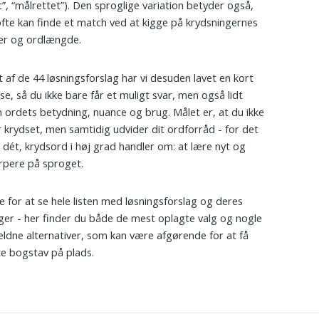
t”, “målrettet”). Den sproglige variation betyder også,
fte kan finde et match ved at kigge på krydsningernes
er og ordlængde.
t af de 44 løsningsforslag har vi desuden lavet en kort
lse, så du ikke bare får et muligt svar, men også lidt
 ordets betydning, nuance og brug. Målet er, at du ikke
r krydset, men samtidig udvider dit ordforråd - for det
 dét, krydsord i høj grad handler om: at lære nyt og
arpere på sproget.
re for at se hele listen med løsningsforslag og deres
nger - her finder du både de mest oplagte valg og nogle
ldne alternativer, som kan være afgørende for at få
te bogstav på plads.