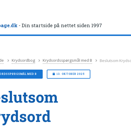
age.dk
- Din startside på nettet siden 1997
de
Krydsordbog
Krydsordsspørgsmål med B
Beslutsom Kryds
ORDSSPØRGSMÅL MED B
13. OKTOBER 2025
slutsom
rydsord