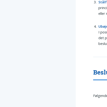
Stål
princ
eller
Ubøj
I pos
det p
beslu
Besl
Følgende