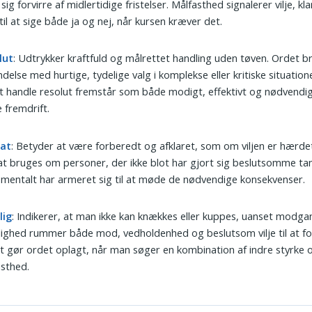
 sig forvirre af midlertidige fristelser. Målfasthed signalerer vilje, k
til at sige både ja og nej, når kursen kræver det.
lut
: Udtrykker kraftfuld og målrettet handling uden tøven. Ordet br
ndelse med hurtige, tydelige valg i komplekse eller kritiske situation
t handle resolut fremstår som både modigt, effektivt og nødvendig
 fremdrift.
sat
: Betyder at være forberedt og afklaret, som om viljen er hærde
at bruges om personer, der ikke blot har gjort sig beslutsomme ta
mentalt har armeret sig til at møde de nødvendige konsekvenser.
lig
: Indikerer, at man ikke kan knækkes eller kuppes, uanset modga
ighed rummer både mod, vedholdenhed og beslutsom vilje til at f
et gør ordet oplagt, når man søger en kombination af indre styrke 
sthed.