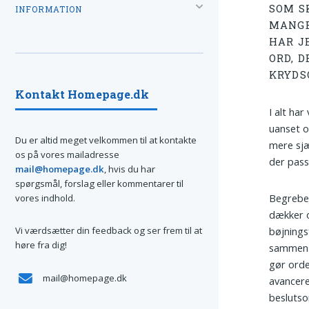
SOM S
INFORMATION
MANGE
HAR J
ORD, 
KRYDS
Kontakt Homepage.dk
I alt har
uanset o
Du er altid meget velkommen til at kontakte
mere sjæ
os på vores mailadresse
der passe
mail@homepage.dk
, hvis du har
spørgsmål, forslag eller kommentarer til
Begrebet
vores indhold.
dækker 
Vi værdsætter din feedback og ser frem til at
bøjnings
høre fra dig!
sammens
gør orde
mail@homepage.dk
avancere
beslutso