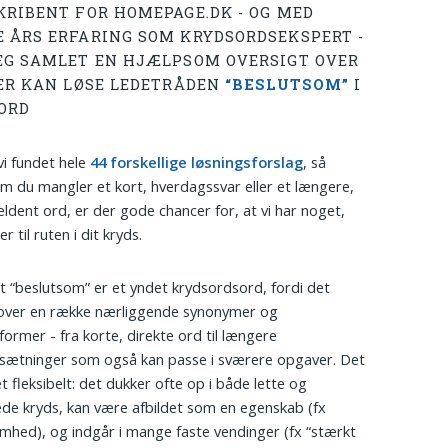
KRIBENT FOR HOMEPAGE.DK - OG MED
 ÅRS ERFARING SOM KRYDSORDSEKSPERT -
EG SAMLET EN HJÆLPSOM OVERSIGT OVER
DER KAN LØSE LEDETRÅDEN
“BESLUTSOM”
I
ORD
 vi fundet hele
44 forskellige løsningsforslag
, så
m du mangler et kort, hverdagssvar eller et længere,
ldent ord, er der gode chancer for, at vi har noget,
r til ruten i dit kryds.
 “beslutsom” er et yndet krydsordsord, fordi det
over en række nærliggende synonymer og
former - fra korte, direkte ord til længere
ætninger som også kan passe i sværere opgaver. Det
t fleksibelt: det dukker ofte op i både lette og
de kryds, kan være afbildet som en egenskab (fx
mhed), og indgår i mange faste vendinger (fx “stærkt