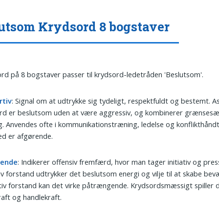
utsom Krydsord 8 bogstaver
ord på 8 bogstaver passer til krydsord-ledetråden 'Beslutsom'.
rtiv
: Signal om at udtrykke sig tydeligt, respektfuldt og bestemt. As
rd er beslutsom uden at være aggressiv, og kombinerer grænses
g. Anvendes ofte i kommunikationstræning, ledelse og konflikthåndt
ed er afgørende.
ående
: Indikerer offensiv fremfærd, hvor man tager initiativ og press
iv forstand udtrykker det beslutsom energi og vilje til at skabe bevæ
iv forstand kan det virke påtrængende. Krydsordsmæssigt spiller 
raft og handlekraft.