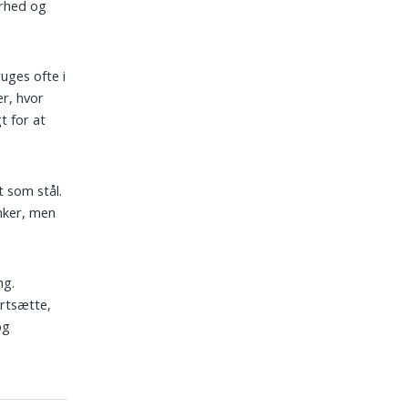
larhed og
uges ofte i
er, hvor
t for at
t som stål.
nker, men
ng.
ortsætte,
og