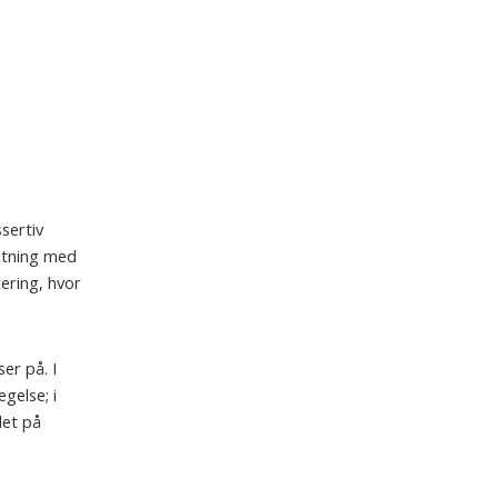
sertiv
ætning med
ering, hvor
er på. I
gelse; i
det på