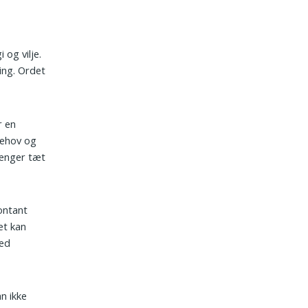
 og vilje.
ing. Ordet
r en
behov og
hænger tæt
ontant
et kan
med
n ikke