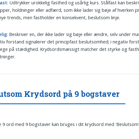
fast
: Udtrykker urokkelig fasthed og usårlig kurs. Stålfast kan beskr
ipper, holdninger eller adfærd, som ikke lader sig bøje af hverken pre
 nye trends, men fastholder en konsekvent, beslutsom linje.
elig
: Beskriver en, der ikke lader sig bøje eller ændre, selv under ma
itiv forstand signalerer det principfast beslutsomhed; i negativ for
ege på stædighed. Krydsordsmæssigt matcher det styrke og fasth
tninger.
utsom Krydsord på 9 bogstaver
 9 ord med 9 bogstaver kan bruges i dit krydsord med 'Beslutsom'