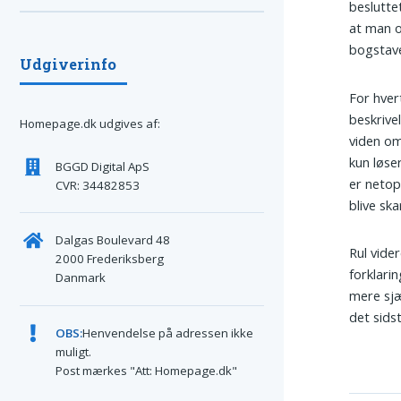
beslutte
at man o
bogstav
Udgiverinfo
For hver
beskrive
Homepage.dk udgives af:
viden om
kun løse
BGGD Digital ApS
er netop
CVR: 34482853
blive sk
Dalgas Boulevard 48
Rul vide
2000 Frederiksberg
forklari
Danmark
mere sjæ
det sids
OBS:
Henvendelse på adressen ikke
muligt.
Post mærkes "Att: Homepage.dk"