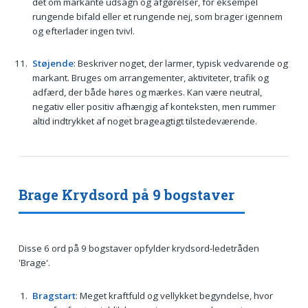
det om markante udsagn og afgørelser, for eksempel
rungende bifald eller et rungende nej, som brager igennem
og efterlader ingen tvivl.
Støjende
: Beskriver noget, der larmer, typisk vedvarende og
markant. Bruges om arrangementer, aktiviteter, trafik og
adfærd, der både høres og mærkes. Kan være neutral,
negativ eller positiv afhængig af konteksten, men rummer
altid indtrykket af noget brageagtigt tilstedeværende.
Brage Krydsord på 9 bogstaver
Disse 6 ord på 9 bogstaver opfylder krydsord-ledetråden
'Brage'.
Bragstart
: Meget kraftfuld og vellykket begyndelse, hvor