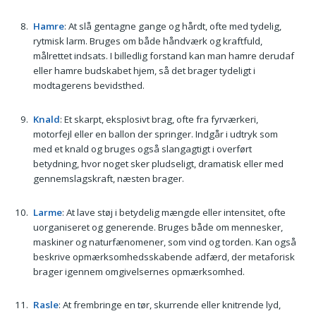
Hamre
: At slå gentagne gange og hårdt, ofte med tydelig,
rytmisk larm. Bruges om både håndværk og kraftfuld,
målrettet indsats. I billedlig forstand kan man hamre derudaf
eller hamre budskabet hjem, så det brager tydeligt i
modtagerens bevidsthed.
Knald
: Et skarpt, eksplosivt brag, ofte fra fyrværkeri,
motorfejl eller en ballon der springer. Indgår i udtryk som
med et knald og bruges også slangagtigt i overført
betydning, hvor noget sker pludseligt, dramatisk eller med
gennemslagskraft, næsten brager.
Larme
: At lave støj i betydelig mængde eller intensitet, ofte
uorganiseret og generende. Bruges både om mennesker,
maskiner og naturfænomener, som vind og torden. Kan også
beskrive opmærksomhedsskabende adfærd, der metaforisk
brager igennem omgivelsernes opmærksomhed.
Rasle
: At frembringe en tør, skurrende eller knitrende lyd,