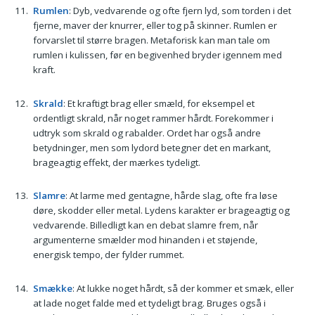
Rumlen
: Dyb, vedvarende og ofte fjern lyd, som torden i det
fjerne, maver der knurrer, eller tog på skinner. Rumlen er
forvarslet til større bragen. Metaforisk kan man tale om
rumlen i kulissen, før en begivenhed bryder igennem med
kraft.
Skrald
: Et kraftigt brag eller smæld, for eksempel et
ordentligt skrald, når noget rammer hårdt. Forekommer i
udtryk som skrald og rabalder. Ordet har også andre
betydninger, men som lydord betegner det en markant,
brageagtig effekt, der mærkes tydeligt.
Slamre
: At larme med gentagne, hårde slag, ofte fra løse
døre, skodder eller metal. Lydens karakter er brageagtig og
vedvarende. Billedligt kan en debat slamre frem, når
argumenterne smælder mod hinanden i et støjende,
energisk tempo, der fylder rummet.
Smække
: At lukke noget hårdt, så der kommer et smæk, eller
at lade noget falde med et tydeligt brag. Bruges også i