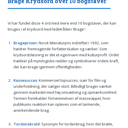
Brage Krydsord over 10 bogstaver
Vi har fundet disse 4 ord med mere end 10 bogstaver, der kan
bruges i et krydsord med ledetråden 'Brage':
Brageprisen
: Norsk litteraturpris indstiftet i 1992, som
hædrer fremragende forfatterskaber og værker. Som
krydsordsløsning er det et egennavn med kulturprofil. Ordet
trækker på mytologiske rødder og symboliserer ordets kraft,
der kan brage igennem offentligheden.
Kassesucces
: Kommersiel topsucces, især for film og
underholdning, der sælger stort. Billedligt brager værket
gennem markedet med høj omsætning og opmærksomhed.
Termen fremkalder fornemmelsen af masseappel, hvor
publikums reaktion kan opleves som et larmende,
anerkendende brag.
Tordenskrald
: Synonym for tordenbrag, hvor det bratte,