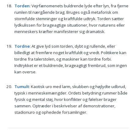
Torden
: Vejrfænomenets buldrende lyde efter lyn, fra fjerne
rumlen til nærgående brag. Bruges også metaforisk om
stormfulde stemninger og kraftfulde udtryk. Torden sætter
lydkulissen for brageagtige situationer, hvor naturens eller
menneskers kræfter manifesterer sig dramatisk.
Tordne
: At give lyd som torden, dybt og rullende, eller
billedligt at fremføre noget kraftfuldt og vredt. Politikere kan
tordne fra talerstolen, og maskiner kan tordne forbi.
Indtrykket er et buldrende, brageagtigt frembrud, som ingen
kan overse.
Tumult
: Kaotisk uro med larm, skubben og højlydte udbrud,
typisk i menneskemængder. Ordets betydning rummer både
fysisk og mental støj, hvor konflikter og følelser brager
sammen. Optræder i beskrivelser af demonstrationer,
stadionuro og ophedede forsamlinger.