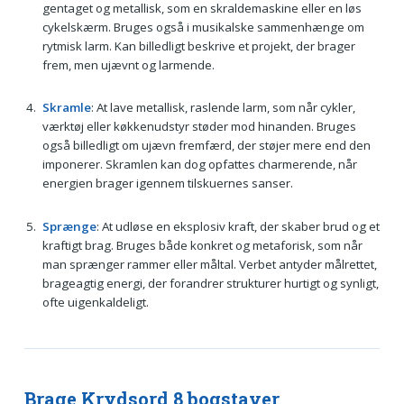
gentaget og metallisk, som en skraldemaskine eller en løs
cykelskærm. Bruges også i musikalske sammenhænge om
rytmisk larm. Kan billedligt beskrive et projekt, der brager
frem, men ujævnt og larmende.
Skramle
: At lave metallisk, raslende larm, som når cykler,
værktøj eller køkkenudstyr støder mod hinanden. Bruges
også billedligt om ujævn fremfærd, der støjer mere end den
imponerer. Skramlen kan dog opfattes charmerende, når
energien brager igennem tilskuernes sanser.
Sprænge
: At udløse en eksplosiv kraft, der skaber brud og et
kraftigt brag. Bruges både konkret og metaforisk, som når
man sprænger rammer eller måltal. Verbet antyder målrettet,
brageagtig energi, der forandrer strukturer hurtigt og synligt,
ofte uigenkaldeligt.
Brage Krydsord 8 bogstaver