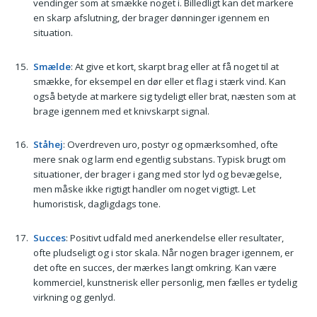
vendinger som at smække noget i. Billedligt kan det markere
en skarp afslutning, der brager dønninger igennem en
situation.
Smælde
: At give et kort, skarpt brag eller at få noget til at
smække, for eksempel en dør eller et flag i stærk vind. Kan
også betyde at markere sig tydeligt eller brat, næsten som at
brage igennem med et knivskarpt signal.
Ståhej
: Overdreven uro, postyr og opmærksomhed, ofte
mere snak og larm end egentlig substans. Typisk brugt om
situationer, der brager i gang med stor lyd og bevægelse,
men måske ikke rigtigt handler om noget vigtigt. Let
humoristisk, dagligdags tone.
Succes
: Positivt udfald med anerkendelse eller resultater,
ofte pludseligt og i stor skala. Når nogen brager igennem, er
det ofte en succes, der mærkes langt omkring. Kan være
kommerciel, kunstnerisk eller personlig, men fælles er tydelig
virkning og genlyd.