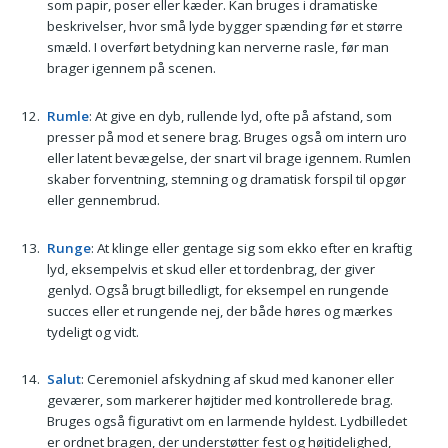
som papir, poser eller kæder. Kan bruges i dramatiske
beskrivelser, hvor små lyde bygger spænding før et større
smæld. I overført betydning kan nerverne rasle, før man
brager igennem på scenen.
Rumle
: At give en dyb, rullende lyd, ofte på afstand, som
presser på mod et senere brag. Bruges også om intern uro
eller latent bevægelse, der snart vil brage igennem. Rumlen
skaber forventning, stemning og dramatisk forspil til opgør
eller gennembrud.
Runge
: At klinge eller gentage sig som ekko efter en kraftig
lyd, eksempelvis et skud eller et tordenbrag, der giver
genlyd. Også brugt billedligt, for eksempel en rungende
succes eller et rungende nej, der både høres og mærkes
tydeligt og vidt.
Salut
: Ceremoniel afskydning af skud med kanoner eller
geværer, som markerer højtider med kontrollerede brag.
Bruges også figurativt om en larmende hyldest. Lydbilledet
er ordnet bragen, der understøtter fest og højtidelighed,