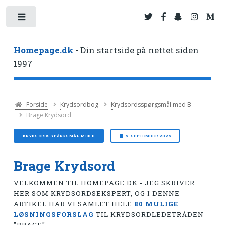
Toggle
Homepage.dk
- Din startside på nettet siden
1997
Forside
Krydsordbog
Krydsordsspørgsmål med B
Brage Krydsord
KRYDSORDSSPØRGSMÅL MED B
5. SEPTEMBER 2025
Brage Krydsord
VELKOMMEN TIL HOMEPAGE.DK - JEG SKRIVER
HER SOM KRYDSORDSEKSPERT, OG I DENNE
ARTIKEL HAR VI SAMLET HELE
80 MULIGE
LØSNINGSFORSLAG
TIL KRYDSORDLEDETRÅDEN