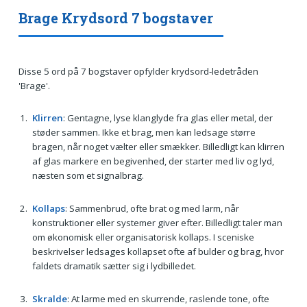
Brage Krydsord 7 bogstaver
Disse 5 ord på 7 bogstaver opfylder krydsord-ledetråden
'Brage'.
Klirren
: Gentagne, lyse klanglyde fra glas eller metal, der
støder sammen. Ikke et brag, men kan ledsage større
bragen, når noget vælter eller smækker. Billedligt kan klirren
af glas markere en begivenhed, der starter med liv og lyd,
næsten som et signalbrag.
Kollaps
: Sammenbrud, ofte brat og med larm, når
konstruktioner eller systemer giver efter. Billedligt taler man
om økonomisk eller organisatorisk kollaps. I sceniske
beskrivelser ledsages kollapset ofte af bulder og brag, hvor
faldets dramatik sætter sig i lydbilledet.
Skralde
: At larme med en skurrende, raslende tone, ofte