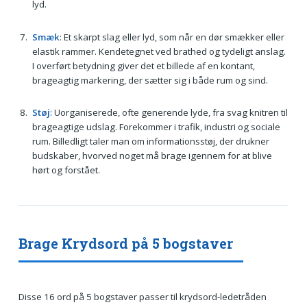
lyd.
Smæk
: Et skarpt slag eller lyd, som når en dør smækker eller
elastik rammer. Kendetegnet ved brathed og tydeligt anslag.
I overført betydning giver det et billede af en kontant,
brageagtig markering, der sætter sig i både rum og sind.
Støj
: Uorganiserede, ofte generende lyde, fra svag knitren til
brageagtige udslag. Forekommer i trafik, industri og sociale
rum. Billedligt taler man om informationsstøj, der drukner
budskaber, hvorved noget må brage igennem for at blive
hørt og forstået.
Brage Krydsord på 5 bogstaver
Disse 16 ord på 5 bogstaver passer til krydsord-ledetråden