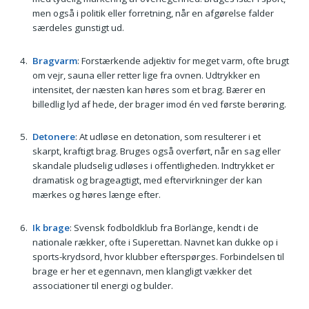
men også i politik eller forretning, når en afgørelse falder
særdeles gunstigt ud.
Bragvarm
: Forstærkende adjektiv for meget varm, ofte brugt
om vejr, sauna eller retter lige fra ovnen. Udtrykker en
intensitet, der næsten kan høres som et brag. Bærer en
billedlig lyd af hede, der brager imod én ved første berøring.
Detonere
: At udløse en detonation, som resulterer i et
skarpt, kraftigt brag. Bruges også overført, når en sag eller
skandale pludselig udløses i offentligheden. Indtrykket er
dramatisk og brageagtigt, med eftervirkninger der kan
mærkes og høres længe efter.
Ik brage
: Svensk fodboldklub fra Borlänge, kendt i de
nationale rækker, ofte i Superettan. Navnet kan dukke op i
sports-krydsord, hvor klubber efterspørges. Forbindelsen til
brage er her et egennavn, men klangligt vækker det
associationer til energi og bulder.