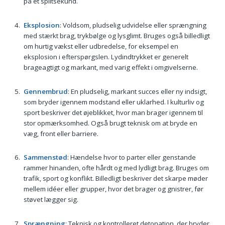
på et splitsekund.
Eksplosion
: Voldsom, pludselig udvidelse eller sprængning
med stærkt brag, trykbølge og lysglimt. Bruges også billedligt
om hurtig vækst eller udbredelse, for eksempel en
eksplosion i efterspørgslen. Lydindtrykket er generelt
brageagtigt og markant, med varig effekt i omgivelserne.
Gennembrud
: En pludselig, markant succes eller ny indsigt,
som bryder igennem modstand eller uklarhed. I kulturliv og
sport beskriver det øjeblikket, hvor man brager igennem til
stor opmærksomhed. Også brugt teknisk om at bryde en
væg, front eller barriere.
Sammenstød
: Hændelse hvor to parter eller genstande
rammer hinanden, ofte hårdt og med lydligt brag. Bruges om
trafik, sport og konflikt. Billedligt beskriver det skarpe møder
mellem idéer eller grupper, hvor det brager og gnistrer, før
støvet lægger sig.
Sprængning
: Teknisk og kontrolleret detonation, der bryder