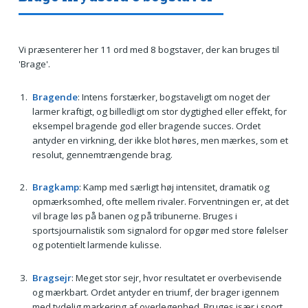
Vi præsenterer her 11 ord med 8 bogstaver, der kan bruges til
'Brage'.
Bragende
: Intens forstærker, bogstaveligt om noget der
larmer kraftigt, og billedligt om stor dygtighed eller effekt, for
eksempel bragende god eller bragende succes. Ordet
antyder en virkning, der ikke blot høres, men mærkes, som et
resolut, gennemtrængende brag.
Bragkamp
: Kamp med særligt høj intensitet, dramatik og
opmærksomhed, ofte mellem rivaler. Forventningen er, at det
vil brage løs på banen og på tribunerne. Bruges i
sportsjournalistik som signalord for opgør med store følelser
og potentielt larmende kulisse.
Bragsejr
: Meget stor sejr, hvor resultatet er overbevisende
og mærkbart. Ordet antyder en triumf, der brager igennem
med tydelig markering af overlegenhed. Bruges især i sport,