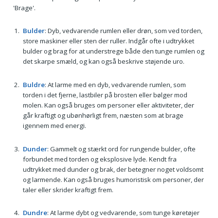
'Brage'.
Bulder
: Dyb, vedvarende rumlen eller drøn, som ved torden,
store maskiner eller sten der ruller. Indgår ofte i udtrykket
bulder og brag for at understrege både den tunge rumlen og
det skarpe smæld, og kan også beskrive støjende uro.
Buldre
: At larme med en dyb, vedvarende rumlen, som
torden i det fjerne, lastbiler på brosten eller bølger mod
molen. Kan også bruges om personer eller aktiviteter, der
går kraftigt og ubønhørligt frem, næsten som at brage
igennem med energi.
Dunder
: Gammelt og stærkt ord for rungende bulder, ofte
forbundet med torden og eksplosive lyde. Kendt fra
udtrykket med dunder og brak, der betegner noget voldsomt
og larmende. Kan også bruges humoristisk om personer, der
taler eller skrider kraftigt frem.
Dundre
: At larme dybt og vedvarende, som tunge køretøjer