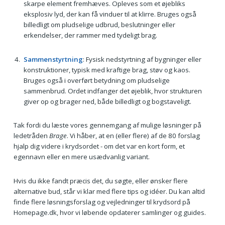
skarpe element fremhæves. Opleves som et øjebliks
eksplosiv lyd, der kan få vinduer til at klirre. Bruges også
billedligt om pludselige udbrud, beslutninger eller
erkendelser, der rammer med tydeligt brag.
Sammenstyrtning
: Fysisk nedstyrtning af bygninger eller
konstruktioner, typisk med kraftige brag, støv og kaos.
Bruges også i overført betydning om pludselige
sammenbrud. Ordet indfanger det øjeblik, hvor strukturen
giver op og brager ned, både billedligt og bogstaveligt.
Tak fordi du læste vores gennemgang af mulige løsninger på
ledetråden
Brage
. Vi håber, at en (eller flere) af de 80 forslag
hjalp dig videre i krydsordet - om det var en kort form, et
egennavn eller en mere usædvanlig variant.
Hvis du ikke fandt præcis det, du søgte, eller ønsker flere
alternative bud, står vi klar med flere tips og idéer. Du kan altid
finde flere løsningsforslag og vejledninger til krydsord på
Homepage.dk, hvor vi løbende opdaterer samlinger og guides.