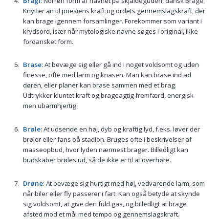
Bragi
: Norrøn form af navnet på skjaldeguden, dansk Brage.
Knytter an til poesiens kraft og ordets gennemslagskraft, der
kan brage igennem forsamlinger. Forekommer som variant i
krydsord, især når mytologiske navne søges i original, ikke
fordansket form.
Brase
: At bevæge sig eller gå ind i noget voldsomt og uden
finesse, ofte med larm og knasen. Man kan brase ind ad
døren, eller planer kan brase sammen med et brag.
Udtrykker kluntet kraft og brageagtig fremfærd, energisk
men ubarmhjertig.
Brøle
: At udsende en høj, dyb og kraftig lyd, f.eks. løver der
brøler eller fans på stadion. Bruges ofte i beskrivelser af
masseopbud, hvor lyden nærmest brager. Billedligt kan
budskaber brøles ud, så de ikke er til at overhøre.
Drøne
: At bevæge sig hurtigt med høj, vedvarende larm, som
når biler eller fly passerer i fart. Kan også betyde at skynde
sig voldsomt, at give den fuld gas, og billedligt at brage
afsted mod et mål med tempo og gennemslagskraft.