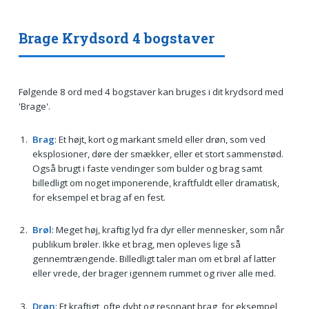
Brage Krydsord 4 bogstaver
Følgende 8 ord med 4 bogstaver kan bruges i dit krydsord med
'Brage'.
Brag
: Et højt, kort og markant smeld eller drøn, som ved
eksplosioner, døre der smækker, eller et stort sammenstød.
Også brugt i faste vendinger som bulder og brag samt
billedligt om noget imponerende, kraftfuldt eller dramatisk,
for eksempel et brag af en fest.
Brøl
: Meget høj, kraftig lyd fra dyr eller mennesker, som når
publikum brøler. Ikke et brag, men opleves lige så
gennemtrængende. Billedligt taler man om et brøl af latter
eller vrede, der brager igennem rummet og river alle med.
Drøn
: Et kraftigt, ofte dybt og resonant brag, for eksempel