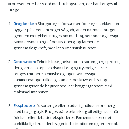
Vi præsenterer her 9 ord med 10 bogstaver, der kan bruges til
'Brage'.
Braglækker
: Slangpræget forstærker for meget lækker, der
bygger på idéen om noget så godt, at det nærmest brager
igennem indtrykket. Bruges om mad, tøj, personer og design.
Sammensmeltning af positiv energi og larmende
gennemslagskraft, med let humoristisk nuance.
Detonation
: Teknisk betegnelse for en sprængningsproces,
der giver et skarpt, voldsomt brag og trykbølge. Ordet
bruges i militære, kemiske og ingeniørmæssige
sammenhænge. Billedligt kan det beskrive en brat og
gennemgribende begivenhed, der brager igennem med
maksimal intensitet.
Eksplodere
: At sprænge eller pludselig udløse stor energi
med brag og tryk. Bruges både teknisk og billedligt, som når
følelser eller debatter eksploderer. Fornemmelsen er et
øjeblikkeligt brud, der brager ind i situationen og ændrer alt