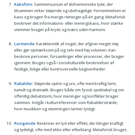
Kakofoni
: Sammensurium af disharmoniske lyde, der
tilsammen virker støjende og ubehagelige. Fornemmelsen er
kaos og bragen fra mange retninger på én gang. Metaforisk
beskriver det informations- eller meningskaos, hvor stærke
stemmer brager på kryds og tværs uden harmoni.
Larmende
: Karakteristik af noget, der afgiver meget støj
eller gør opmærksom på sig selv med høj volumen. Kan
beskrive personer, forsamlinger eller processer, der brager
igennem. Bruges også i sociokulturelle beskrivelser af
festlige, livlige eller kontroversielle begivenheder.
Rabalder
: Støjende optrin og uro, ofte med kraftig larm,
tumult og dramatik. Bruges både om fysisk spektakel og om
offentlig debatstorm, hvor meninger og konflikter brager
sammen. Indgår i kulturreferencer som Rabalderstræde,
hvor musikken og stemningen larmer lystigt.
Rungende
: Beskriver en lyd eller effekt, der klinger kraftigt
og tydeligt, ofte med ekko eller efterklang. Metaforisk bruges