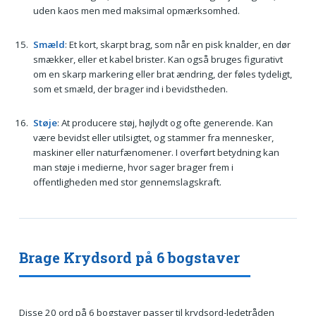
uden kaos men med maksimal opmærksomhed.
Smæld
: Et kort, skarpt brag, som når en pisk knalder, en dør
smækker, eller et kabel brister. Kan også bruges figurativt
om en skarp markering eller brat ændring, der føles tydeligt,
som et smæld, der brager ind i bevidstheden.
Støje
: At producere støj, højlydt og ofte generende. Kan
være bevidst eller utilsigtet, og stammer fra mennesker,
maskiner eller naturfænomener. I overført betydning kan
man støje i medierne, hvor sager brager frem i
offentligheden med stor gennemslagskraft.
Brage Krydsord på 6 bogstaver
Disse 20 ord på 6 bogstaver passer til krydsord-ledetråden