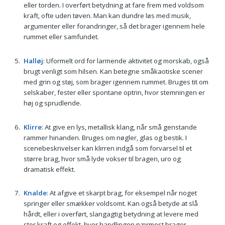
eller torden. I overført betydning at fare frem med voldsom
kraft, ofte uden tøven. Man kan dundre løs med musik,
argumenter eller forandringer, så det brager igennem hele
rummet eller samfundet.
Halløj
: Uformelt ord for larmende aktivitet og morskab, også
brugt venligt som hilsen. Kan betegne småkaotiske scener
med grin og støj, som brager igennem rummet. Bruges tit om
selskaber, fester eller spontane optrin, hvor stemningen er
høj og sprudlende.
Klirre
: At give en lys, metallisk klang, når små genstande
rammer hinanden. Bruges om nøgler, glas og bestik. I
scenebeskrivelser kan klirren indgå som forvarsel til et
større brag, hvor små lyde vokser til bragen, uro og
dramatisk effekt.
Knalde
: At afgive et skarpt brag, for eksempel når noget
springer eller smækker voldsomt. Kan også betyde at slå
hårdt, eller i overført, slangagtig betydning at levere med
stor kraft og effekt, hvor handlingen nærmest brager