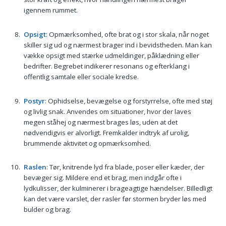
igennem rummet.
Opsigt
: Opmærksomhed, ofte brat og i stor skala, når noget
skiller sig ud og nærmest brager ind i bevidstheden. Man kan
vække opsigt med stærke udmeldinger, påklædning eller
bedrifter. Begrebet indikerer resonans og efterklang i
offentlig samtale eller sociale kredse.
Postyr
: Ophidselse, bevægelse og forstyrrelse, ofte med støj
og livlig snak. Anvendes om situationer, hvor der laves
megen ståhej og nærmest brages løs, uden at det
nødvendigvis er alvorligt. Fremkalder indtryk af urolig,
brummende aktivitet og opmærksomhed.
Raslen
: Tør, knitrende lyd fra blade, poser eller kæder, der
bevæger sig. Mildere end et brag, men indgår ofte i
lydkulisser, der kulminerer i brageagtige hændelser. Billedligt
kan det være varslet, der rasler før stormen bryder løs med
bulder og brag.