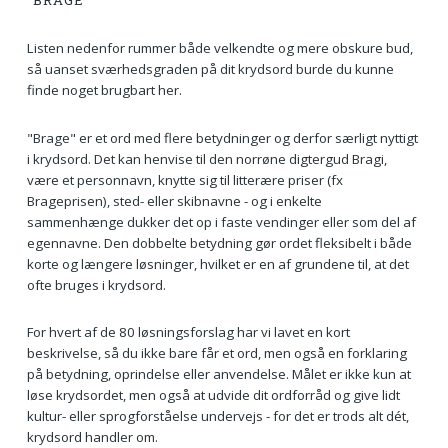
"BRAGE"
Listen nedenfor rummer både velkendte og mere obskure bud,
så uanset sværhedsgraden på dit krydsord burde du kunne
finde noget brugbart her.
"Brage" er et ord med flere betydninger og derfor særligt nyttigt
i krydsord. Det kan henvise til den norrøne digtergud Bragi,
være et personnavn, knytte sig til litterære priser (fx
Brageprisen), sted- eller skibnavne - og i enkelte
sammenhænge dukker det op i faste vendinger eller som del af
egennavne. Den dobbelte betydning gør ordet fleksibelt i både
korte og længere løsninger, hvilket er en af grundene til, at det
ofte bruges i krydsord.
For hvert af de 80 løsningsforslag har vi lavet en kort
beskrivelse, så du ikke bare får et ord, men også en forklaring
på betydning, oprindelse eller anvendelse. Målet er ikke kun at
løse krydsordet, men også at udvide dit ordforråd og give lidt
kultur- eller sprogforståelse undervejs - for det er trods alt dét,
krydsord handler om.