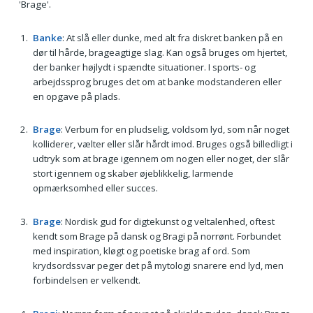
'Brage'.
Banke
: At slå eller dunke, med alt fra diskret banken på en
dør til hårde, brageagtige slag. Kan også bruges om hjertet,
der banker højlydt i spændte situationer. I sports- og
arbejdssprog bruges det om at banke modstanderen eller
en opgave på plads.
Brage
: Verbum for en pludselig, voldsom lyd, som når noget
kolliderer, vælter eller slår hårdt imod. Bruges også billedligt i
udtryk som at brage igennem om nogen eller noget, der slår
stort igennem og skaber øjeblikkelig, larmende
opmærksomhed eller succes.
Brage
: Nordisk gud for digtekunst og veltalenhed, oftest
kendt som Brage på dansk og Bragi på norrønt. Forbundet
med inspiration, kløgt og poetiske brag af ord. Som
krydsordssvar peger det på mytologi snarere end lyd, men
forbindelsen er velkendt.