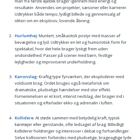
man fra første øjeblik brager igennem med energi og
resultater. Anvendes om projekter, sæsoner eller karrierer.
Udtrykker både tempo, lydligt billede og gennemsalg af
idéen om en eksplosiv, lovende åbning.
Hurlumhej
: Muntert, småkaotisk postyr med masser af
bevægelse og lyd. Udtrykker en let og humoristisk form for
spektakel, hvor det hele brager lystigt frem uden
ondsindethed. Passer på scener med børn, festlige
lejligheder og improviseret underholdning.
Kanonslag
: Kraftig type fyrværkeri, der eksploderer med
voldsomt brag. Ordet bruges også metaforisk om
dramatiske, pludselige hændelser med stor effekt.
Fornemmelsen er et kort, intenst nedslag, der brager ind i
situationen og efterlader ekko og adrenalin i luften.
Kollidere
: At støde sammen med betydelig kraft, typisk
køretøjer eller genstande, ofte ledsaget af brag. Billedligt
kolliderer holdninger og interesser i debat og forhandlinger.
Selve kollisionen forbindes med pludselige, brageagtige lyde