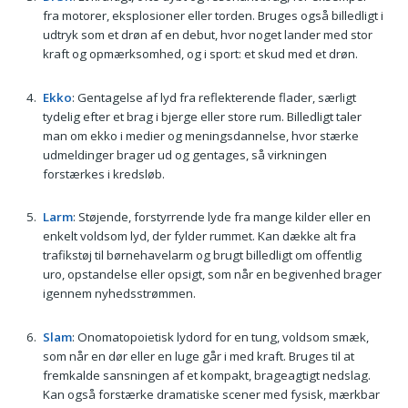
fra motorer, eksplosioner eller torden. Bruges også billedligt i
udtryk som et drøn af en debut, hvor noget lander med stor
kraft og opmærksomhed, og i sport: et skud med et drøn.
Ekko
: Gentagelse af lyd fra reflekterende flader, særligt
tydelig efter et brag i bjerge eller store rum. Billedligt taler
man om ekko i medier og meningsdannelse, hvor stærke
udmeldinger brager ud og gentages, så virkningen
forstærkes i kredsløb.
Larm
: Støjende, forstyrrende lyde fra mange kilder eller en
enkelt voldsom lyd, der fylder rummet. Kan dække alt fra
trafikstøj til børnehavelarm og brugt billedligt om offentlig
uro, opstandelse eller opsigt, som når en begivenhed brager
igennem nyhedsstrømmen.
Slam
: Onomatopoietisk lydord for en tung, voldsom smæk,
som når en dør eller en luge går i med kraft. Bruges til at
fremkalde sansningen af et kompakt, brageagtigt nedslag.
Kan også forstærke dramatiske scener med fysisk, mærkbar