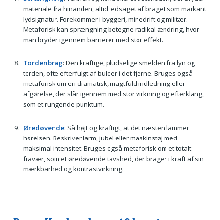
materiale fra hinanden, altid ledsaget af braget som markant
lydsignatur. Forekommer i byggeri, minedrift og militær.
Metaforisk kan sprængning betegne radikal ændring, hvor
man bryder igennem barrierer med stor effekt.
Tordenbrag
: Den kraftige, pludselige smelden fra lyn og
torden, ofte efterfulgt af bulder i det fjerne. Bruges også
metaforisk om en dramatisk, magtfuld indledning eller
afgørelse, der slår igennem med stor virkning og efterklang,
som et rungende punktum.
Øredøvende
: Så højt og kraftigt, at det næsten lammer
hørelsen. Beskriver larm, jubel eller maskinstøj med
maksimal intensitet. Bruges også metaforisk om et totalt
fravær, som et øredøvende tavshed, der brager i kraft af sin
mærkbarhed og kontrastvirkning.