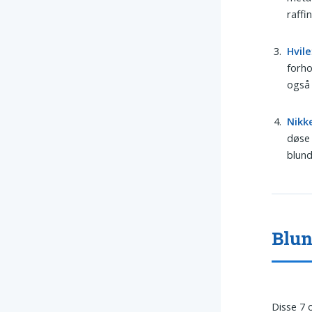
raffi
Hvile
forho
også 
Nikk
døse 
blund
Blun
Disse 7 