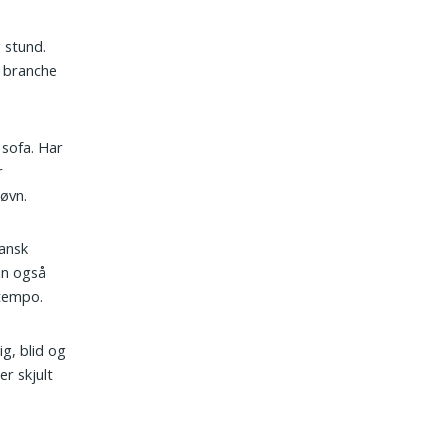
g stund.
en branche
 sofa. Har
r
øvn.
dansk
an også
 tempo.
ig, blid og
er skjult