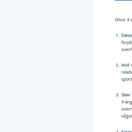
Disse 4 
Døs
forpl
overf
Hvil
:
relat
sport
Sløv
trang
overm
våge
Søvn