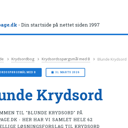
age.dk
- Din startside på nettet siden 1997
de
Krydsordbog
Krydsordsspørgsmål med B
Blunde Krydsord
ORDSSPØRGSMÅL MED B
31. MARTS 2026
unde Krydsord
MMEN TIL "BLUNDE KRYDSORD" PÅ
AGE.DK - HER HAR VI SAMLET HELE 62
ELLIGE LØSNINGSFORSLAG TIL KRYDSORD