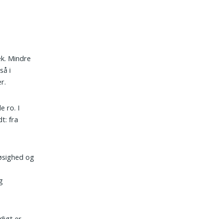
æk. Mindre
så i
r.
e ro. I
t: fra
døsighed og
g
digt er