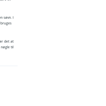
en søvn. I
t bruges
er det at
 nøgle til