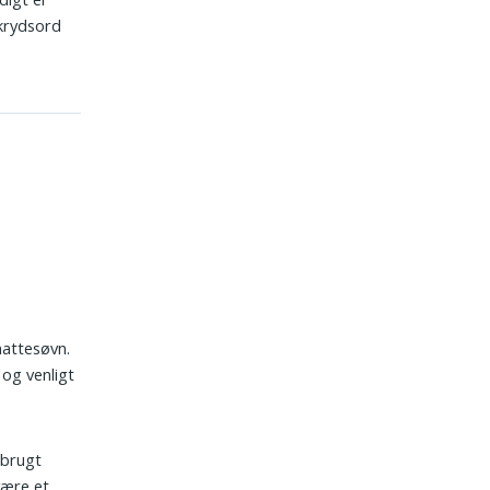
 krydsord
 nattesøvn.
 og venligt
å brugt
være et