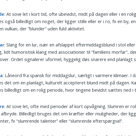
de
: At sove let i kort tid, ofte ubevidst, midt på dagen eller i en roli
s også billedligt om noget, der ligger stille eller er i ro, fx en by, 
 en vulkan, der “blunder” uden fuld aktivitet.
ar
: Slang for en lur, især en afslappet eftermiddagsblund i stol eller
g, lidt humoristisk klang med associationer til “familiens morfar”, de
ver. Ordet signalerer uformel, hyggelig døs snarere end planlagt s
ta
: Låneord fra spansk for middagslur, særligt i varmere klimaer. I 
s det om en planlagt, kulturelt accepteret blund midt på dagen. K
s billedligt om en rolig periode, hvor tingene bevidst sættes ned i
re
: At sove let, ofte med perioder af kort opvågning. Slumren er rol
t afbryde. Billedligt bruges det om kræfter eller muligheder, der ligg
nter, fx “slumrende talenter” eller “slumrende efterspørgsel”.