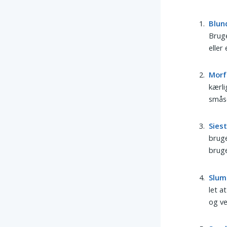
Blun
Bruge
eller
Morf
kærli
småso
Sies
bruge
bruge
Slum
let a
og ve