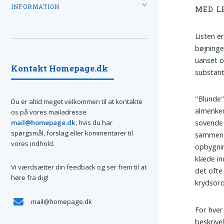
INFORMATION
MED L
Listen e
bøjninge
uanset o
Kontakt Homepage.dk
substant
"Blunde"
Du er altid meget velkommen til at kontakte
almenken
os på vores mailadresse
sovende 
mail@homepage.dk
, hvis du har
spørgsmål, forslag eller kommentarer til
sammensæ
vores indhold.
opbygni
klæde ind
Vi værdsætter din feedback og ser frem til at
det ofte
høre fra dig!
krydsord
mail@homepage.dk
For hver
beskrive