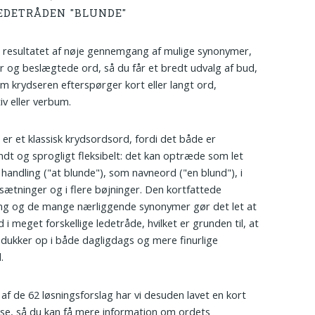
EDETRÅDEN "BLUNDE"
r resultatet af nøje gennemgang af mulige synonymer,
r og beslægtede ord, så du får et bredt udvalg af bud,
m krydseren efterspørger kort eller langt ord,
iv eller verbum.
 er et klassisk krydsordsord, fordi det både er
dt og sprogligt fleksibelt: det kan optræde som let
handling ("at blunde"), som navneord ("en blund"), i
tninger og i flere bøjninger. Den kortfattede
ng og de mange nærliggende synonymer gør det let at
 i meget forskellige ledetråde, hvilket er grunden til, at
 dukker op i både dagligdags og mere finurlige
.
 af de 62 løsningsforslag har vi desuden lavet en kort
lse, så du kan få mere information om ordets