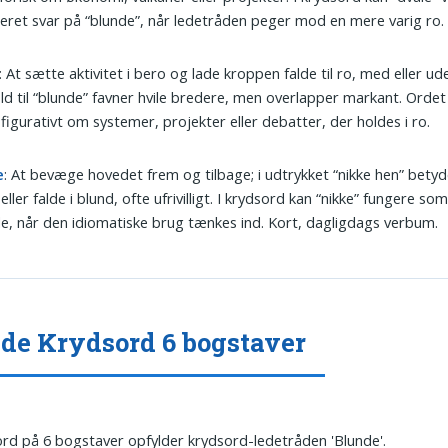
neret svar på “blunde”, når ledetråden peger mod en mere varig ro.
: At sætte aktivitet i bero og lade kroppen falde til ro, med eller ud
ld til “blunde” favner hvile bredere, men overlapper markant. Orde
figurativt om systemer, projekter eller debatter, der holdes i ro.
e
: At bevæge hovedet frem og tilbage; i udtrykket “nikke hen” betyd
eller falde i blund, ofte ufrivilligt. I krydsord kan “nikke” fungere som
e, når den idiomatiske brug tænkes ind. Kort, dagligdags verbum.
de Krydsord 6 bogstaver
ord på 6 bogstaver opfylder krydsord-ledetråden 'Blunde'.