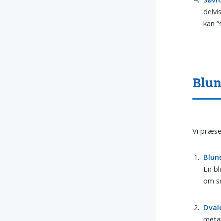
delvi
kan “
Blun
Vi præse
Blun
En bl
om sm
Dval
metaf