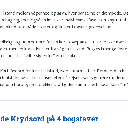
 Tilstand mellem vågenhed og søvn, hvor sanserne er dæmpede. D
behagelig, men også en lidt uklar, halvbevidst fase. Tæt knyttet til 
 en blund ofte både starter og slutter i døsens grænseland.
 Folkeligt og udbredt ord for en kort sovepause. En lur er ikke nødve
øvn, men en kort afstikker fra vågen tilstand. Bruges i mange faste 
 en lur” eller “knibe sig en lur” efter frokost.
 Kort låneord for lur eller blund, især i uformel tale. Betoner den hel
tunistiske søvn, fx i pausen eller på rejsen. Kan signalere moderne,
nationalt præg, men dækker stadig den samme lette søvn som “lur”
de Krydsord på 4 bogstaver