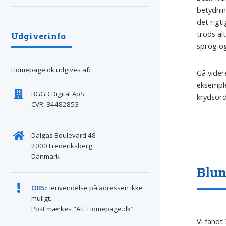
betydnin
det rigt
trods al
Udgiverinfo
sprog og
Homepage.dk udgives af:
Gå vider
eksemple
BGGD Digital ApS
krydsord
CVR: 34482853
Dalgas Boulevard 48
2000 Frederiksberg
Danmark
Blun
OBS:
Henvendelse på adressen ikke
muligt.
Post mærkes "Att: Homepage.dk"
Vi fandt