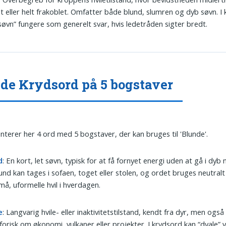
st eller helt frakoblet. Omfatter både blund, slumren og dyb søvn. I
søvn” fungere som generelt svar, hvis ledetråden sigter bredt.
de Krydsord på 5 bogstaver
nterer her 4 ord med 5 bogstaver, der kan bruges til 'Blunde'.
d
: En kort, let søvn, typisk for at få fornyet energi uden at gå i dyb
und kan tages i sofaen, toget eller stolen, og ordet bruges neutralt
å, uformelle hvil i hverdagen.
e
: Langvarig hvile- eller inaktivitetstilstand, kendt fra dyr, men ogs
orisk om økonomi, vulkaner eller projekter. I krydsord kan “dvale” 