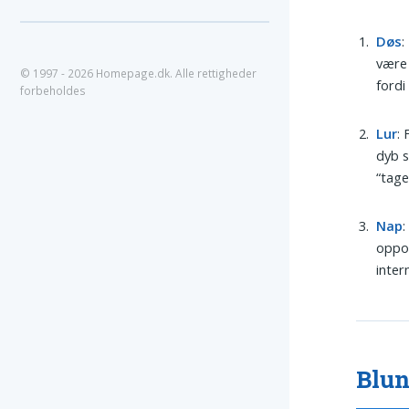
Døs
:
være 
© 1997 - 2026 Homepage.dk. Alle rettigheder
fordi
forbeholdes
Lur
:
dyb s
“tage
Nap
:
oppor
inter
Blun