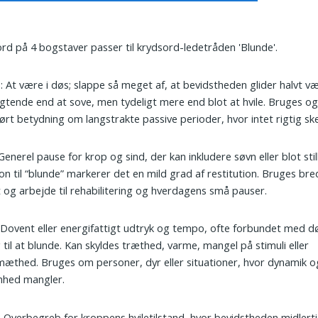
ord på 4 bogstaver passer til krydsord-ledetråden 'Blunde'.
e
: At være i døs; slappe så meget af, at bevidstheden glider halvt v
igtende end at sove, men tydeligt mere end blot at hvile. Bruges og
ørt betydning om langstrakte passive perioder, hvor intet rigtig ske
 Generel pause for krop og sind, der kan inkludere søvn eller blot still
ion til “blunde” markerer det en mild grad af restitution. Bruges bred
 og arbejde til rehabilitering og hverdagens små pauser.
: Dovent eller energifattigt udtryk og tempo, ofte forbundet med 
 til at blunde. Kan skyldes træthed, varme, mangel på stimuli eller
æthed. Bruges om personer, dyr eller situationer, hvor dynamik o
nhed mangler.
: Overbegreb for kroppens hviletilstand, hvor bevidstheden midlerti