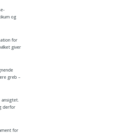
se­
otikum og
ation for
ilket giver
ignende
rære greb –
 ansigtet.
g derfor
ament for