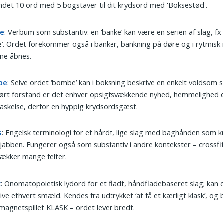
undet 10 ord med 5 bogstaver til dit krydsord med 'Boksestød'.
ke
: Verbum som substantiv: en ‘banke’ kan være en serien af slag, fx 
’. Ordet forekommer også i banker, bankning på døre og i rytmisk 
rne åbnes.
be
: Selve ordet ‘bombe’ kan i boksning beskrive en enkelt voldsom sl
ørt forstand er det enhver opsigtsvækkende nyhed, hemmelighed e
askelse, derfor en hyppig krydsords­gæst.
s
: Engelsk terminologi for et hårdt, lige slag med baghånden som k
 jabben. Fungerer også som substantiv i andre kontekster – crossfit
ækker mange felter.
k
: Onomatopoietisk lydord for et fladt, håndfladebaseret slag; kan
ive ethvert smæld. Kendes fra udtrykket ‘at få et kærligt klask’, og 
agnet­spillet KLASK – ordet lever bredt.