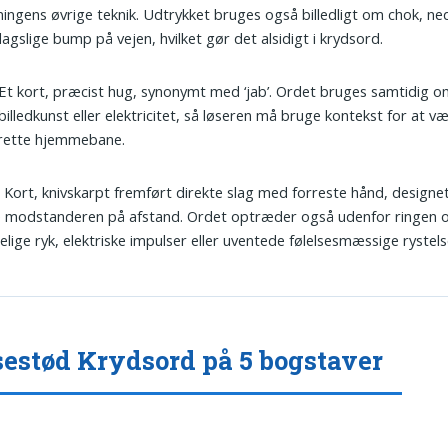
ingens øvrige teknik. Udtrykket bruges også billedligt om chok, ned
agslige bump på vejen, hvilket gør det alsidigt i krydsord.
 Et kort, præcist hug, synonymt med ‘jab’. Ordet bruges samtidig om
i billedkunst eller elektricitet, så løseren må bruge kontekst for at v
rette hjemmebane.
: Kort, knivskarpt fremført direkte slag med forreste hånd, designet 
e modstanderen på afstand. Ordet optræder også udenfor ringen
elige ryk, elektriske impulser eller uventede følelsesmæssige rystels
estød Krydsord på 5 bogstaver