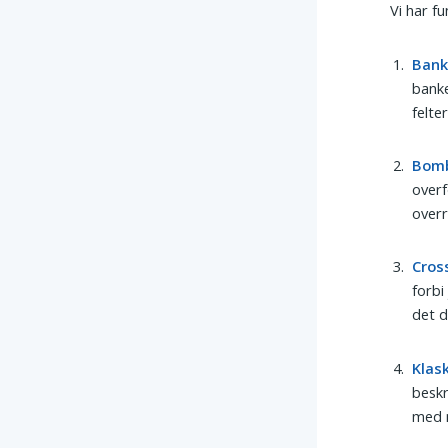
Vi har f
Ban
banke
felte
Bom
overf
overr
Cros
forbi
det d
Klas
beskr
med m