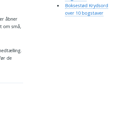
Boksestød Krydsord
over 10 bogstaver
der åbner
et om små,
edtælling.
før de