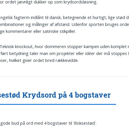
or ordet jævnligt dukker op som krydsords­løsning.
Engelsk fagterm indlånt til dansk, betegnende et hurtigt, lige stød 
ombinationer og målinger af afstand. Udenfor sporten bruges ord
ge kommentarer eller satiriske stikpiller.
 Teknisk knockout, hvor dommeren stopper kampen uden komplet n
rført betydning taler man om projekter eller idéer der må stoppes 
pser, hvilket giver ordet bred rækkevidde.
estød Krydsord på 4 bogstaver
 gode bud på ord med 4 bogstaver til 'Boksestød'.