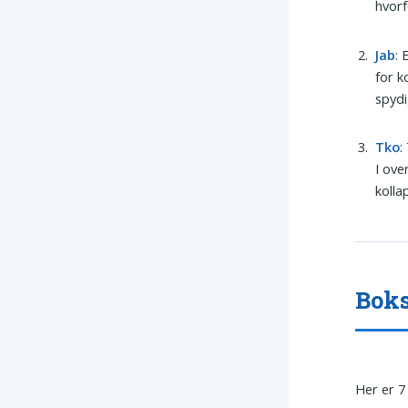
hvorf
Jab
: 
for k
spydi
Tko
:
I ove
kolla
Boks
Her er 7