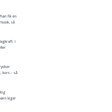
‘han fik en
musik, så
agkraft. I
ller
rydser
, kors – så
 dog
børn leger