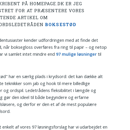
KRIBENT PÅ HOMEPAGE.DK ER JEG
STRET FOR AT PRÆSENTERE VORES
TENDE ARTIKEL OM
ORDSLEDETRÅDEN
BOKSESTØD
entusiaster kender udfordringen med at finde det
d, når boksegloss overføres fra ring til papir – og netop
ar vi samlet intet mindre end
97 mulige løsninger
til
ød" har en særlig plads i krydsord: det kan dække alt
kte teknikker som jab og hook til mere billedlige
r og ordspil. Ledetrådens fleksibilitet i længde og
g gør den ideel til både begyndere og erfarne
sløsere, og derfor er den et af de mest populære
sord.
t enkelt af vores 97 løsningsforslag har vi udarbejdet en