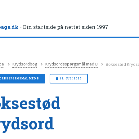
age.dk
- Din startside på nettet siden 1997
de
Krydsordbog
Krydsordsspørgsmål med B
Boksestød Kryds
ORDSSPØRGSMÅL MED B
12. JULI 2025
ksestød
rydsord