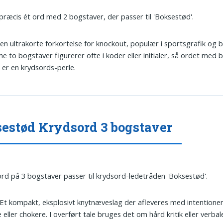
 præcis ét ord med 2 bogstaver, der passer til 'Boksestød'.
Den ultrakorte forkortelse for knockout, populær i sportsgrafik og b
 to bogstaver figurerer ofte i koder eller initialer, så ordet med 
r er en krydsords-perle.
estød Krydsord 3 bogstaver
ord på 3 bogstaver passer til krydsord-ledetråden 'Boksestød'.
 Et kompakt, eksplosivt knytnæveslag der afleveres med intentione
 eller chokere. I overført tale bruges det om hård kritik eller verbal