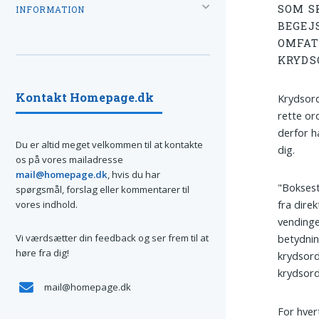
SOM S
INFORMATION
BEGEJ
OMFAT
KRYDS
Kontakt Homepage.dk
Krydsord
rette or
derfor h
Du er altid meget velkommen til at kontakte
dig.
os på vores mailadresse
mail@homepage.dk
, hvis du har
"Boksest
spørgsmål, forslag eller kommentarer til
fra dire
vores indhold.
vendinge
Vi værdsætter din feedback og ser frem til at
betydnin
høre fra dig!
krydsord
krydsord
mail@homepage.dk
For hver