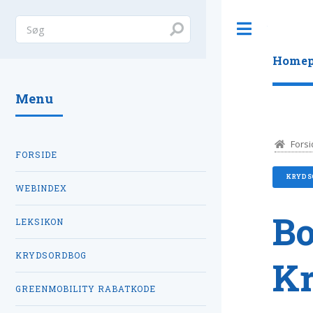
Toggle
Homep
Menu
Forsi
FORSIDE
KRYDS
WEBINDEX
Bo
LEKSIKON
KRYDSORDBOG
K
GREENMOBILITY RABATKODE