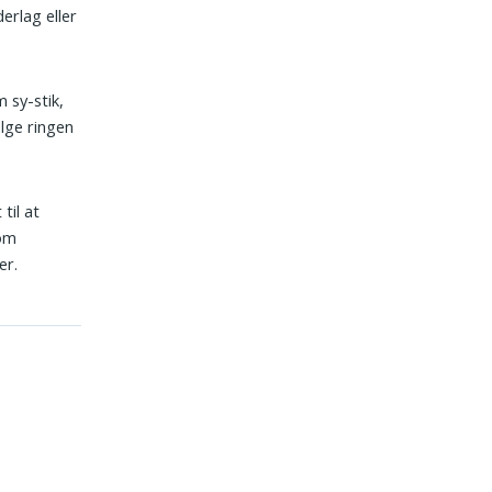
erlag eller
 sy-stik,
ælge ringen
til at
 om
er.