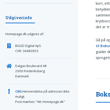
kort, in
betydnin
sammenhæ
Udgiverinfo
krydsord
det er t
Homepage.dk udgives af:
Gå på op
til Bok
BGGD Digital ApS
CVR: 34482853
guider d
sprogets
Dalgas Boulevard 48
2000 Frederiksberg
Danmark
OBS:
Henvendelse på adressen ikke
Boks
muligt.
Post mærkes "Att: Homepage.dk"