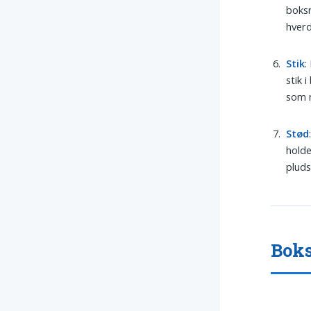
boksn
hverd
Stik
:
stik 
som 
Stød
hold
pluds
Boks