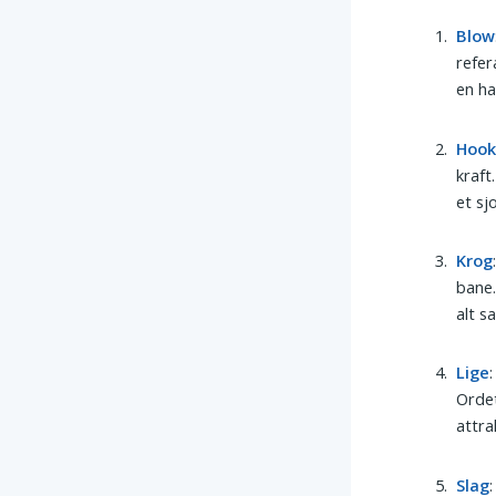
Blow
refer
en ha
Hoo
kraft
et sj
Krog
bane.
alt s
Lige
Ordet
attra
Slag