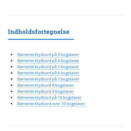
Indholdsfortegnelse
Børnerim Krydsord på 3 bogstaver
Børnerim Krydsord på 4 bogstaver
Børnerim Krydsord på 5 bogstaver
Børnerim Krydsord på 6 bogstaver
Børnerim Krydsord på 7 bogstaver
Børnerim Krydsord 8 bogstaver
Børnerim Krydsord 9 bogstaver
Børnerim Krydsord på 10 bogstaver
Børnerim Krydsord over 10 bogstaver