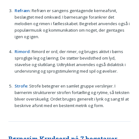
Refræn
: Refræn er sangens gentagende kerneafsnit,
beslægtet med omkvæd. I børnesange forankrer det
melodien og rimen i fællesskabet. Begrebet anvendes også i
populærmusik og kommunikation om noget, der gentages
igen og igen.
Rimord
: Rimord er ord, der rimer, og bruges aktivt i børns
sproglige leg og læring. De støtter bevidsthed om lyd,
stavelse og slutklang. Udtrykket anvendes også didaktisk i
undervisning og sprogstimulering med spil og øvelser.
Strofe
: Strofe betegner en samlet gruppe verslinjer. I
børnerim strukturerer strofen fortælling og rytme, så teksten
bliver overskuelig. Ordet bruges generelt i lyrik og sang til at
beskrive afsnit med en bestemt metrik og form.
Børnerim Krydsord på 7 bogstaver