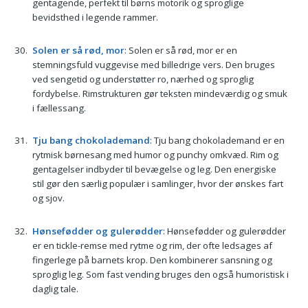
gentagende, perfekt til børns motorik og sproglige
bevidsthed i legende rammer.
Solen er så rød, mor
: Solen er så rød, mor er en
stemningsfuld vuggevise med billedrige vers. Den bruges
ved sengetid og understøtter ro, nærhed og sproglig
fordybelse. Rimstrukturen gør teksten mindeværdig og smuk
i fællessang.
Tju bang chokolademand
: Tju bang chokolademand er en
rytmisk børnesang med humor og punchy omkvæd. Rim og
gentagelser indbyder til bevægelse og leg. Den energiske
stil gør den særlig populær i samlinger, hvor der ønskes fart
og sjov.
Hønsefødder og gulerødder
: Hønsefødder og gulerødder
er en tickle-remse med rytme og rim, der ofte ledsages af
fingerlege på barnets krop. Den kombinerer sansning og
sproglig leg. Som fast vending bruges den også humoristisk i
daglig tale.