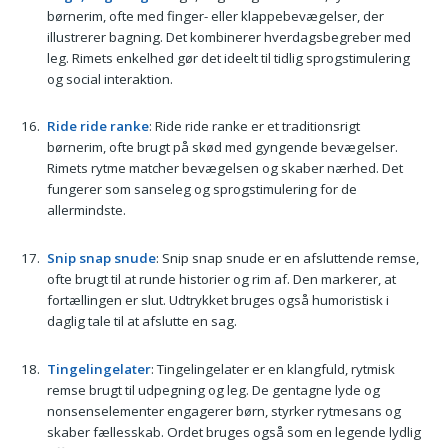
børnerim, ofte med finger- eller klappebevægelser, der
illustrerer bagning. Det kombinerer hverdagsbegreber med
leg. Rimets enkelhed gør det ideelt til tidlig sprogstimulering
og social interaktion.
Ride ride ranke
: Ride ride ranke er et traditionsrigt
børnerim, ofte brugt på skød med gyngende bevægelser.
Rimets rytme matcher bevægelsen og skaber nærhed. Det
fungerer som sanseleg og sprogstimulering for de
allermindste.
Snip snap snude
: Snip snap snude er en afsluttende remse,
ofte brugt til at runde historier og rim af. Den markerer, at
fortællingen er slut. Udtrykket bruges også humoristisk i
daglig tale til at afslutte en sag.
Tingelingelater
: Tingelingelater er en klangfuld, rytmisk
remse brugt til udpegning og leg. De gentagne lyde og
nonsenselementer engagerer børn, styrker rytmesans og
skaber fællesskab. Ordet bruges også som en legende lydlig