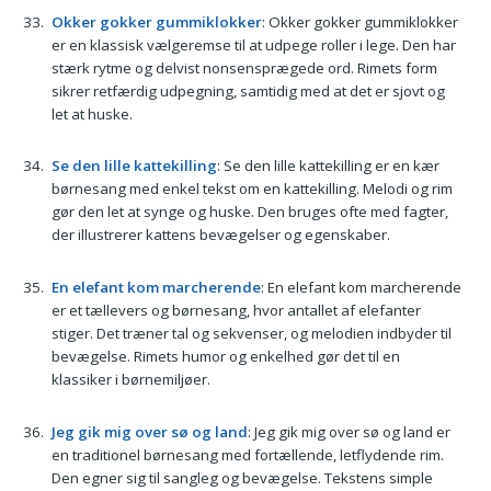
Okker gokker gummiklokker
: Okker gokker gummiklokker
er en klassisk vælgeremse til at udpege roller i lege. Den har
stærk rytme og delvist nonsensprægede ord. Rimets form
sikrer retfærdig udpegning, samtidig med at det er sjovt og
let at huske.
Se den lille kattekilling
: Se den lille kattekilling er en kær
børnesang med enkel tekst om en kattekilling. Melodi og rim
gør den let at synge og huske. Den bruges ofte med fagter,
der illustrerer kattens bevægelser og egenskaber.
En elefant kom marcherende
: En elefant kom marcherende
er et tællevers og børnesang, hvor antallet af elefanter
stiger. Det træner tal og sekvenser, og melodien indbyder til
bevægelse. Rimets humor og enkelhed gør det til en
klassiker i børnemiljøer.
Jeg gik mig over sø og land
: Jeg gik mig over sø og land er
en traditionel børnesang med fortællende, letflydende rim.
Den egner sig til sangleg og bevægelse. Tekstens simple