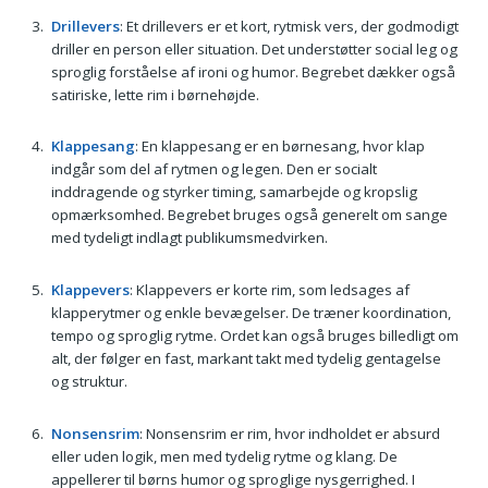
Drillevers
: Et drillevers er et kort, rytmisk vers, der godmodigt
driller en person eller situation. Det understøtter social leg og
sproglig forståelse af ironi og humor. Begrebet dækker også
satiriske, lette rim i børnehøjde.
Klappesang
: En klappesang er en børnesang, hvor klap
indgår som del af rytmen og legen. Den er socialt
inddragende og styrker timing, samarbejde og kropslig
opmærksomhed. Begrebet bruges også generelt om sange
med tydeligt indlagt publikumsmedvirken.
Klappevers
: Klappevers er korte rim, som ledsages af
klapperytmer og enkle bevægelser. De træner koordination,
tempo og sproglig rytme. Ordet kan også bruges billedligt om
alt, der følger en fast, markant takt med tydelig gentagelse
og struktur.
Nonsensrim
: Nonsensrim er rim, hvor indholdet er absurd
eller uden logik, men med tydelig rytme og klang. De
appellerer til børns humor og sproglige nysgerrighed. I