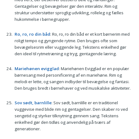
Gentagelser og bevægelser gør den interaktiv. Rim og
struktur understøtter sproglig udvikling, rolleleg og fælles
hukommelse i børnegrupper.
Ro, ro, ro din båd
: Ro, ro, ro din båd er et kort børnerim med
roligt tempo og gyngende rytme. Den bruges ofte som
bevægelsesrim eller vuggende leg. Tekstens enkelhed gør
den ideel til rytmetræning og tryg, gentagende læring.
Mariehønen evigglad
: Mariehønen Evigglad er en populær
børnesang med personificering af en mariehøne. Rim og
melodi er lette, og sangen indbyder til bevægelse og fantasi.
Den bruges bredt i børnehaver og ved musikalske aktiviteter.
Sov sødt, barnlille
: Sov sødt, barnlille er en traditionel
vuggevise med blide rim og gentagelser. Den skaber ro ved
sengetid og styrker tilknytning gennem sang. Tekstens
enkelhed gør den tidløs og anvendelig på tværs af
generationer.