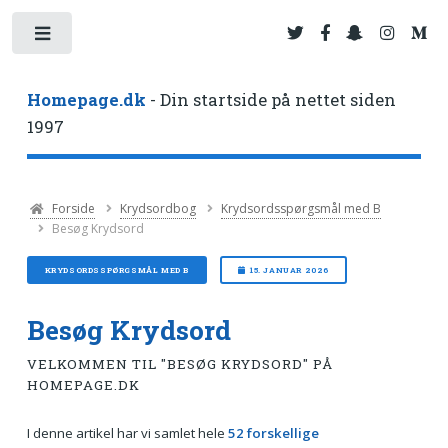
Toggle
Homepage.dk
- Din startside på nettet siden
1997
Forside
Krydsordbog
Krydsordsspørgsmål med B
Besøg Krydsord
KRYDSORDSSPØRGSMÅL MED B
15. JANUAR 2026
Besøg Krydsord
VELKOMMEN TIL "BESØG KRYDSORD" PÅ
HOMEPAGE.DK
I denne artikel har vi samlet hele
52 forskellige