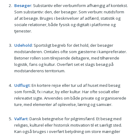
Besøger
: Substantiv eller verbumform afhængig af kontekst.
Som substantiv: den, der besøger. Som verbum: nutidsform
af at besøge. Bruges i beskrivelser af adfærd, statistik og
sociale relationer, både fysisk og digitalt i platforme og
tjenester.
Udehold
: Sportsligt begreb for det hold, der besøger
modstanderen. Omtales ofte som gæsterne i kampreferater.
Betoner rollen som tilrejsende deltagere, med tilhørende
logistik, fans og kultur. Overført set et slags besøg på
modstanderens territorium.
Udflugt
: En kortere rejse eller tur ud af huset med besøg
som formål, fx i natur, by eller kultur. Har ofte socialt eller
rekreativt sigte. Anvendes om både private og organiserede
ture, med elementer af oplevelse, læring og samvær.
Valfart
: Dansk betegnelse for pilgrimsfærd. Et besøg med
religiøs, kulturel eller historisk motivation til et særligt sted.
Kan også bruges i overført betydning om store mængder