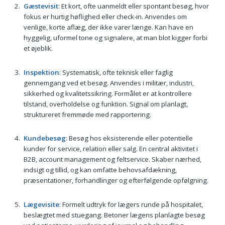
Gæstevisit
: Et kort, ofte uanmeldt eller spontant besøg, hvor
fokus er hurtig høflighed eller check-in. Anvendes om
venlige, korte aflæg, der ikke varer længe. Kan have en
hyggelig, uformel tone og signalere, at man blot kigger forbi
et øjeblik.
Inspektion
: Systematisk, ofte teknisk eller faglig
gennemgang ved et besøg. Anvendes i militær, industri,
sikkerhed og kvalitetssikring. Formålet er at kontrollere
tilstand, overholdelse og funktion. Signal om planlagt,
struktureret fremmøde med rapportering.
Kundebesøg
: Besøg hos eksisterende eller potentielle
kunder for service, relation eller salg. En central aktivitet i
B2B, account management og feltservice. Skaber nærhed,
indsigt og tillid, og kan omfatte behovsafdækning,
præsentationer, forhandlinger og efterfølgende opfølgning.
Lægevisite
: Formelt udtryk for lægers runde på hospitalet,
beslægtet med stuegang. Betoner lægens planlagte besøg