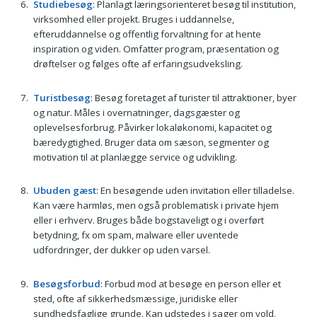
Studiebesøg
: Planlagt læringsorienteret besøg til institution,
virksomhed eller projekt. Bruges i uddannelse,
efteruddannelse og offentlig forvaltning for at hente
inspiration og viden. Omfatter program, præsentation og
drøftelser og følges ofte af erfaringsudveksling.
Turistbesøg
: Besøg foretaget af turister til attraktioner, byer
og natur. Måles i overnatninger, dagsgæster og
oplevelsesforbrug. Påvirker lokaløkonomi, kapacitet og
bæredygtighed. Bruger data om sæson, segmenter og
motivation til at planlægge service og udvikling.
Ubuden gæst
: En besøgende uden invitation eller tilladelse.
Kan være harmløs, men også problematisk i private hjem
eller i erhverv. Bruges både bogstaveligt og i overført
betydning, fx om spam, malware eller uventede
udfordringer, der dukker op uden varsel.
Besøgsforbud
: Forbud mod at besøge en person eller et
sted, ofte af sikkerhedsmæssige, juridiske eller
sundhedsfaglige grunde. Kan udstedes i sager om vold,