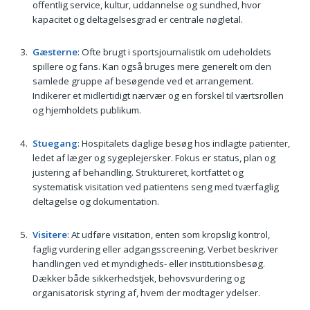
offentlig service, kultur, uddannelse og sundhed, hvor
kapacitet og deltagelsesgrad er centrale nøgletal.
Gæsterne
: Ofte brugt i sportsjournalistik om udeholdets
spillere og fans. Kan også bruges mere generelt om den
samlede gruppe af besøgende ved et arrangement.
Indikerer et midlertidigt nærvær og en forskel til værtsrollen
og hjemholdets publikum.
Stuegang
: Hospitalets daglige besøg hos indlagte patienter,
ledet af læger og sygeplejersker. Fokus er status, plan og
justering af behandling. Struktureret, kortfattet og
systematisk visitation ved patientens seng med tværfaglig
deltagelse og dokumentation.
Visitere
: At udføre visitation, enten som kropslig kontrol,
faglig vurdering eller adgangsscreening. Verbet beskriver
handlingen ved et myndigheds- eller institutionsbesøg.
Dækker både sikkerhedstjek, behovsvurdering og
organisatorisk styring af, hvem der modtager ydelser.