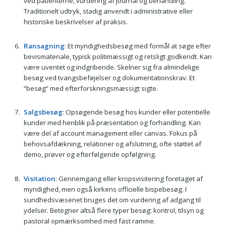
ved patienterne, vurdering af journal og behandling.
Traditionelt udtryk, stadig anvendt i administrative eller
historiske beskrivelser af praksis.
Ransagning
: Et myndighedsbesøg med formål at søge efter
bevismateriale, typisk politimæssigt og retsligt godkendt. Kan
være uventet og indgribende. Skelner sig fra almindelige
besøg ved tvangsbeføjelser og dokumentationskrav. Et
“besøg” med efterforskningsmæssigt sigte.
Salgsbesøg
: Opsøgende besøg hos kunder eller potentielle
kunder med henblik på præsentation og forhandling. Kan
være del af account management eller canvas. Fokus på
behovsafdækning, relationer og afslutning, ofte støttet af
demo, prøver og efterfølgende opfølgning.
Visitation
: Gennemgang eller kropsvisitering foretaget af
myndighed, men også kirkens officielle bispebesøg. I
sundhedsvæsenet bruges det om vurdering af adgang til
ydelser. Betegner altså flere typer besøg: kontrol, tilsyn og
pastoral opmærksomhed med fast ramme.