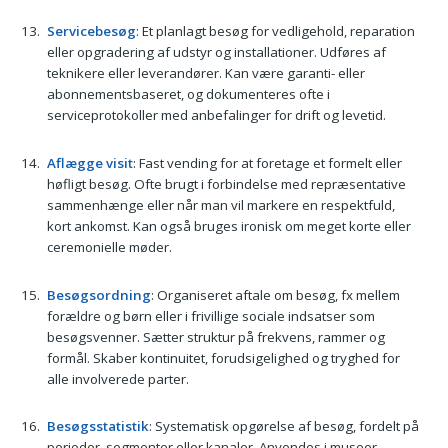
Servicebesøg
: Et planlagt besøg for vedligehold, reparation
eller opgradering af udstyr og installationer. Udføres af
teknikere eller leverandører. Kan være garanti- eller
abonnementsbaseret, og dokumenteres ofte i
serviceprotokoller med anbefalinger for drift og levetid.
Aflægge visit
: Fast vending for at foretage et formelt eller
høfligt besøg. Ofte brugt i forbindelse med repræsentative
sammenhænge eller når man vil markere en respektfuld,
kort ankomst. Kan også bruges ironisk om meget korte eller
ceremonielle møder.
Besøgsordning
: Organiseret aftale om besøg, fx mellem
forældre og børn eller i frivillige sociale indsatser som
besøgsvenner. Sætter struktur på frekvens, rammer og
formål. Skaber kontinuitet, forudsigelighed og tryghed for
alle involverede parter.
Besøgsstatistik
: Systematisk opgørelse af besøg, fordelt på
perioder, segmenter eller kanaler. Anvendes i museer,