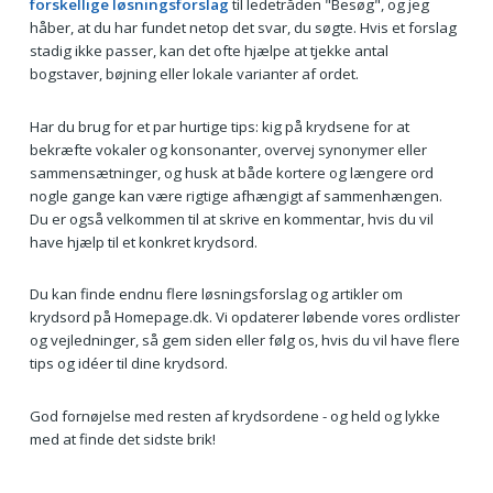
forskellige løsningsforslag
til ledetråden "Besøg", og jeg
håber, at du har fundet netop det svar, du søgte. Hvis et forslag
stadig ikke passer, kan det ofte hjælpe at tjekke antal
bogstaver, bøjning eller lokale varianter af ordet.
Har du brug for et par hurtige tips: kig på krydsene for at
bekræfte vokaler og konsonanter, overvej synonymer eller
sammensætninger, og husk at både kortere og længere ord
nogle gange kan være rigtige afhængigt af sammenhængen.
Du er også velkommen til at skrive en kommentar, hvis du vil
have hjælp til et konkret krydsord.
Du kan finde endnu flere løsningsforslag og artikler om
krydsord på Homepage.dk. Vi opdaterer løbende vores ordlister
og vejledninger, så gem siden eller følg os, hvis du vil have flere
tips og idéer til dine krydsord.
God fornøjelse med resten af krydsordene - og held og lykke
med at finde det sidste brik!