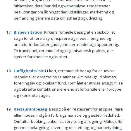
biblioteker, detailhandel og webanalyse. Understøtter
beslutninger om åbningstider, udstillinger, marketing og
bemanding gennem data om adfærd og udvikling.
Bispevisitation
: Kirkens formelle besøg af en biskop i et
sogn for at føre tilsyn, inspirere og møde menighed og
ansatte. Indbefatter gudstjenester, møder og rapportering.
En traditionel, ceremoniel og organisatorisk praksis, der
styrker forbindelse og kvalitet.
Høflighedsvisit
: Et kort, ceremonielt besøg for at udvise
respekt eller opretholde relationer. Almindeligt i diplomati,
foreningsliv og lokalsamfund. Formålet er at vise ansigt, hilse
og bekræfte kontakt, snarere end at forhandle eller fordybe
sig i konkrete sager.
Restaurantbesøg
: Besøg på en restaurant for at spise, fejre
eller mødes. Indgår i forbrugsmønstre og gæstetilfredshed.
Omfatter booking, ankomst, service og afregning. Måles ofte
gennem belægning, covers og omsætning, og har betydning