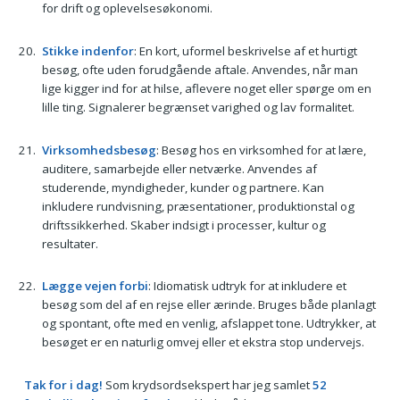
for drift og oplevelsesøkonomi.
Stikke indenfor
: En kort, uformel beskrivelse af et hurtigt
besøg, ofte uden forudgående aftale. Anvendes, når man
lige kigger ind for at hilse, aflevere noget eller spørge om en
lille ting. Signalerer begrænset varighed og lav formalitet.
Virksomhedsbesøg
: Besøg hos en virksomhed for at lære,
auditere, samarbejde eller netværke. Anvendes af
studerende, myndigheder, kunder og partnere. Kan
inkludere rundvisning, præsentationer, produktionstal og
driftssikkerhed. Skaber indsigt i processer, kultur og
resultater.
Lægge vejen forbi
: Idiomatisk udtryk for at inkludere et
besøg som del af en rejse eller ærinde. Bruges både planlagt
og spontant, ofte med en venlig, afslappet tone. Udtrykker, at
besøget er en naturlig omvej eller et ekstra stop undervejs.
Tak for i dag!
Som krydsordsekspert har jeg samlet
52