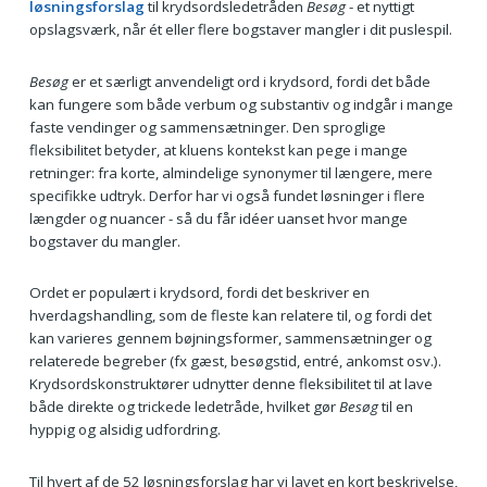
løsningsforslag
til krydsordsledetråden
Besøg
- et nyttigt
opslagsværk, når ét eller flere bogstaver mangler i dit puslespil.
Besøg
er et særligt anvendeligt ord i krydsord, fordi det både
kan fungere som både verbum og substantiv og indgår i mange
faste vendinger og sammensætninger. Den sproglige
fleksibilitet betyder, at kluens kontekst kan pege i mange
retninger: fra korte, almindelige synonymer til længere, mere
specifikke udtryk. Derfor har vi også fundet løsninger i flere
længder og nuancer - så du får idéer uanset hvor mange
bogstaver du mangler.
Ordet er populært i krydsord, fordi det beskriver en
hverdagshandling, som de fleste kan relatere til, og fordi det
kan varieres gennem bøjningsformer, sammensætninger og
relaterede begreber (fx gæst, besøgstid, entré, ankomst osv.).
Krydsordskonstruktører udnytter denne fleksibilitet til at lave
både direkte og trickede ledetråde, hvilket gør
Besøg
til en
hyppig og alsidig udfordring.
Til hvert af de 52 løsningsforslag har vi lavet en kort beskrivelse,