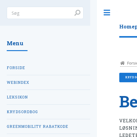
Toggle
Homep
Menu
Forsi
FORSIDE
KRYDS
WEBINDEX
Be
LEKSIKON
KRYDSORDBOG
VELKO
GREENMOBILITY RABATKODE
LØSNI
LEDET