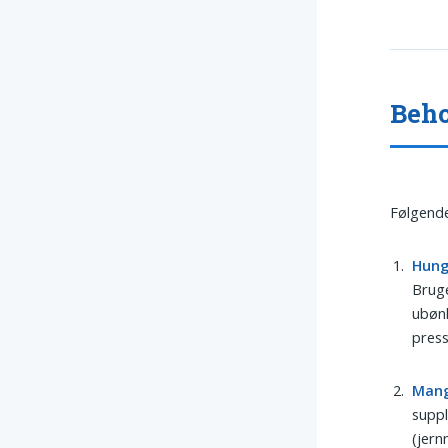
Beho
Følgende
Hung
Brug
ubønh
pres
Mang
suppl
(jern