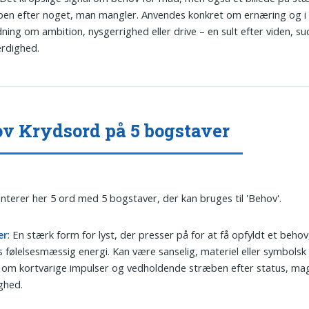
en efter noget, man mangler. Anvendes konkret om ernæring og i 
ning om ambition, nysgerrighed eller drive – en sult efter viden, suc
rdighed.
v Krydsord på 5 bogstaver
nterer her 5 ord med 5 bogstaver, der kan bruges til 'Behov'.
ær
: En stærk form for lyst, der presser på for at få opfyldt et beho
s følelsesmæssig energi. Kan være sanselig, materiel eller symbols
om kortvarige impulser og vedholdende stræben efter status, mag
ghed.