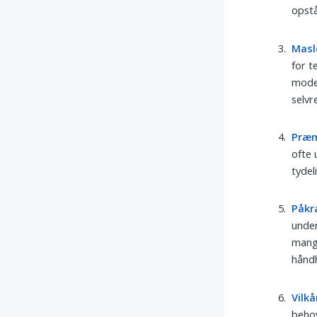
opstå
Mas
for t
model
selvr
Præ
ofte 
tydel
Påkr
under
mangl
hånd
Vilkå
behov