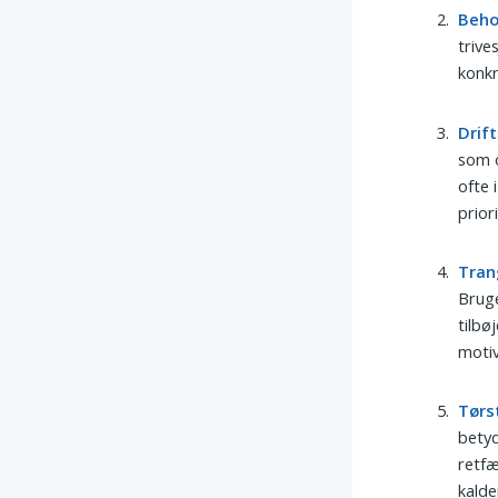
Beh
trive
konkr
Drift
som o
ofte 
prior
Tran
Bruge
tilbø
moti
Tørs
betyd
retfæ
kalde