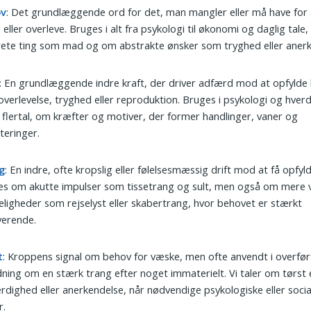
ov
: Det grundlæggende ord for det, man mangler eller må have for 
s eller overleve. Bruges i alt fra psykologi til økonomi og daglig tal
ete ting som mad og om abstrakte ønsker som tryghed eller anerk
: En grundlæggende indre kraft, der driver adfærd mod at opfylde
verlevelse, tryghed eller reproduktion. Bruges i psykologi og hverd
i flertal, om kræfter og motiver, der former handlinger, vaner og
iteringer.
g
: En indre, ofte kropslig eller følelsesmæssig drift mod at få opfyl
s om akutte impulser som tissetrang og sult, men også om mere 
jeligheder som rejselyst eller skabertrang, hvor behovet er stærkt
verende.
t
: Kroppens signal om behov for væske, men ofte anvendt i overfør
ning om en stærk trang efter noget immaterielt. Vi taler om tørst e
rdighed eller anerkendelse, når nødvendige psykologiske eller soci
r.