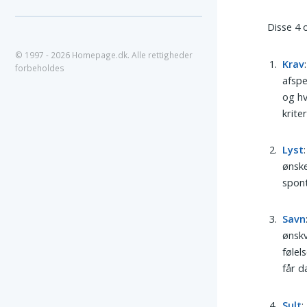
Disse 4 
© 1997 - 2026 Homepage.dk. Alle rettigheder
Krav
forbeholdes
afspe
og hv
kriter
Lyst
ønske
spont
Savn
ønskv
følel
får d
Sult
: