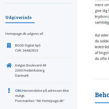
mere om 
give dig
krydsord
Udgiverinfo
samtidig
Homepage.dk udgives af:
Rul vide
du sidde
BGGD Digital ApS
ledetråd
CVR: 34482853
af bogst
du ofte 
Dalgas Boulevard 48
2000 Frederiksberg
Danmark
OBS:
Henvendelse på adressen ikke
Beho
muligt.
Post mærkes "Att: Homepage.dk"