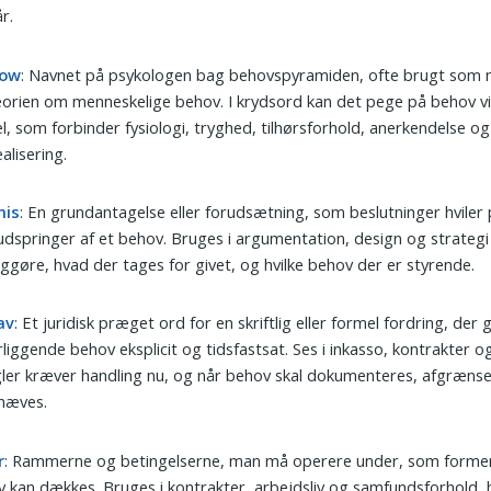
r.
low
: Navnet på psykologen bag behovspyramiden, ofte brugt som 
eorien om menneskelige behov. I krydsord kan det pege på behov v
, som forbinder fysiologi, tryghed, tilhørsforhold, anerkendelse og
ealisering.
mis
: En grundantagelse eller forudsætning, som beslutninger hviler
udspringer af et behov. Bruges i argumentation, design og strategi t
iggøre, hvad der tages for givet, og hvilke behov der er styrende.
av
: Et juridisk præget ord for en skriftlig eller formel fordring, der 
liggende behov eksplicit og tidsfastsat. Ses i inkasso, kontrakter og
er kræver handling nu, og når behov skal dokumenteres, afgræns
hæves.
r
: Rammerne og betingelserne, man må operere under, som forme
 kan dækkes. Bruges i kontrakter, arbejdsliv og samfundsforhold, 