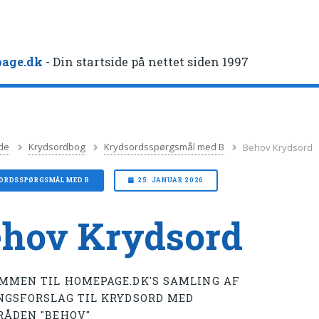
age.dk
- Din startside på nettet siden 1997
de
Krydsordbog
Krydsordsspørgsmål med B
Behov Krydsord
ORDSSPØRGSMÅL MED B
25. JANUAR 2026
hov Krydsord
MMEN TIL HOMEPAGE.DK'S SAMLING AF
NGSFORSLAG TIL KRYDSORD MED
RÅDEN "BEHOV"