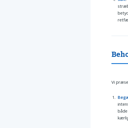
stræb
betyd
retfæ
Beho
Vi præse
Beg
inten
både 
kærli