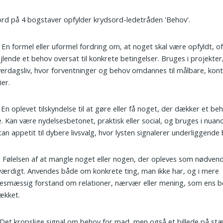
ord på 4 bogstaver opfylder krydsord-ledetråden 'Behov'.
: En formel eller uformel fordring om, at noget skal være opfyldt, o
jlende et behov oversat til konkrete betingelser. Bruges i projekter
erdagsliv, hvor forventninger og behov omdannes til målbare, kont
ier.
: En oplevet tilskyndelse til at gøre eller få noget, der dækker et beh
. Kan være nydelsesbetonet, praktisk eller social, og bruges i nuanc
an appetit til dybere livsvalg, hvor lysten signalerer underliggende
: Følelsen af at mangle noget eller nogen, der opleves som nødvendi
ærdigt. Anvendes både om konkrete ting, man ikke har, og i mere
sesmæssig forstand om relationer, nærvær eller mening, som ens b
ækket.
 Det kropslige signal om behov for mad, men også et billede på st