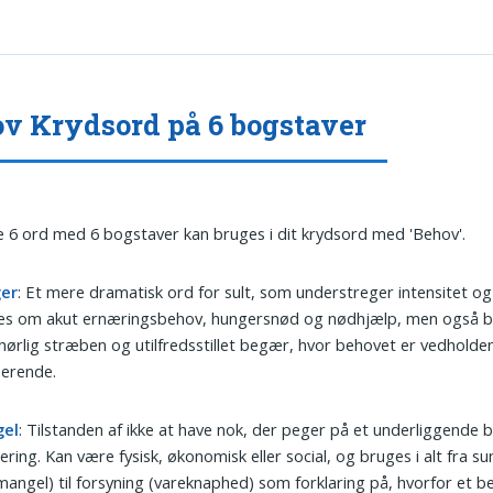
v Krydsord på 6 bogstaver
 6 ord med 6 bogstaver kan bruges i dit krydsord med 'Behov'.
er
: Et mere dramatisk ord for sult, som understreger intensitet og
es om akut ernæringsbehov, hungersnød og nødhjælp, men også bi
ørlig stræben og utilfredsstillet begær, hvor behovet er vedhold
serende.
el
: Tilstanden af ikke at have nok, der peger på et underliggende 
ering. Kan være fysisk, økonomisk eller social, og bruges i alt fra s
mangel) til forsyning (vareknaphed) som forklaring på, hvorfor et b