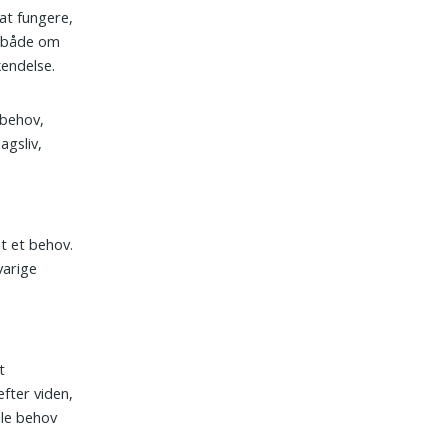
at fungere,
e, både om
endelse.
 behov,
agsliv,
dt et behov.
varige
t
fter viden,
ale behov