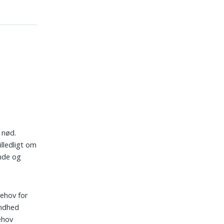
 nød.
lledligt om
ende og
behov for
undhed
ehov