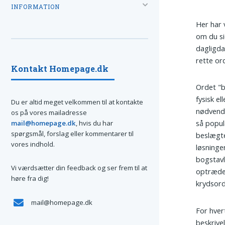
INFORMATION
Her har 
om du si
dagligda
rette or
Kontakt Homepage.dk
Ordet "b
fysisk el
Du er altid meget velkommen til at kontakte
nødvendi
os på vores mailadresse
så popul
mail@homepage.dk
, hvis du har
spørgsmål, forslag eller kommentarer til
beslægte
vores indhold.
løsninge
bogstavl
Vi værdsætter din feedback og ser frem til at
optræder
høre fra dig!
krydsor
mail@homepage.dk
For hvert
beskrive