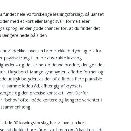
vi fundet hele 90 forskellige løsningsforslag, så uanset
dder med et kort eller langt svar, formelt eller
gs sprog, er der gode chancer for, at du finder det
d længere nede på siden.
ehov" dækker over en bred række betydninger - fra
ler psykisk trang til mere abstrakte krav og
gheder - og det er netop denne bredde, der gør det
ært i krydsord. Mange synonymer, afledte former og
de udtryk betyder, at der ofte findes flere plausible
r til samme ledetråd, afhængig af krydsets
ængde og den præcise kontekst i vor. Derfor
 "behov" ofte i både kortere og længere varianter i
dssammenhæng.
 af de 90 løsningsforslag har vi lavet en kort
lse, så du ikke bare får et gæt men også kan lære lidt