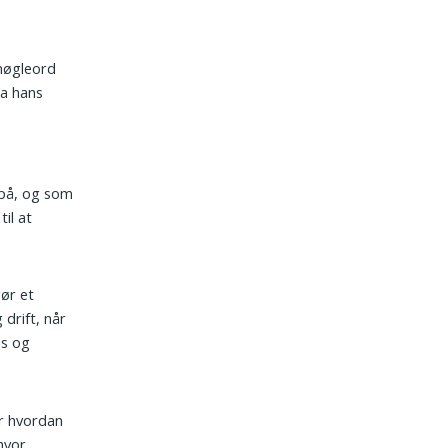
nøgleord
ia hans
 på, og som
il at
gør et
 drift, når
es og
r hvordan
hvor