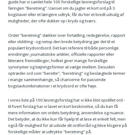
guide har vi samlet hele 100 forskellige løsningsforslag til
føringen "Beretning". Uanset om du jagter et kort ord på 3
bogstaver eller et længere udtryk, får du her et bredt udvalg af
muligheder, der ofte dukker op i kryds og tværs.
Ordet "beretning" dækker over fortælling, redegørelse, rapport
eller skildring - og netop den brede betydning gør det til et
populært krydsordsord. Det kan referere til både personlige
erindringer, journalistiske artikler, officielle rapporter eller
litterære fremstillinger, hvilket giver mange forskellige
synonymer og bøjningsformer at vælge imellem. Desuden
optræder ord som "berette", "beretning" og beslægtede termer
i mange sammenhænge, så chancerne for passende
bogstavkombinationer i et krydsord er ofte høje.
I vores liste på 100 løsningsforslag har vi ikke blot opstillet ord -
til hvert forslag har vi lavet en kort beskrivelse, så du kan få
mere information om ordets betydning, anvendelse og nuance.
Det betyder, at du ikke kun får hjælp til at løse et enkelt felt, men
også får mulighed for at udvide dit ordforråd og blive klogere på
forskellige måder at udtrykke "beretning" på.