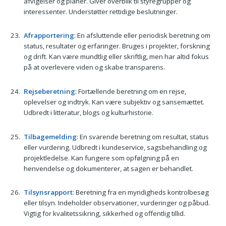
afvigelser og planer. Giver overblik til styregrupper og
interessenter. Understøtter rettidige beslutninger.
Afrapportering
: En afsluttende eller periodisk beretning om
status, resultater og erfaringer. Bruges i projekter, forskning
og drift. Kan være mundtlig eller skriftlig, men har altid fokus
på at overlevere viden og skabe transparens.
Rejseberetning
: Fortællende beretning om en rejse,
oplevelser og indtryk. Kan være subjektiv og sansemættet.
Udbredt i litteratur, blogs og kulturhistorie.
Tilbagemelding
: En svarende beretning om resultat, status
eller vurdering. Udbredt i kundeservice, sagsbehandling og
projektledelse. Kan fungere som opfølgning på en
henvendelse og dokumenterer, at sagen er behandlet.
Tilsynsrapport
: Beretning fra en myndigheds kontrolbesøg
eller tilsyn. Indeholder observationer, vurderinger og påbud.
Vigtig for kvalitetssikring, sikkerhed og offentlig tillid.