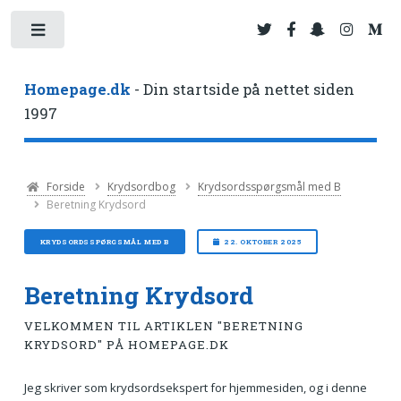
Toggle
Homepage.dk
- Din startside på nettet siden
1997
Forside
Krydsordbog
Krydsordsspørgsmål med B
Beretning Krydsord
KRYDSORDSSPØRGSMÅL MED B
22. OKTOBER 2025
Beretning Krydsord
VELKOMMEN TIL ARTIKLEN "BERETNING
KRYDSORD" PÅ HOMEPAGE.DK
Jeg skriver som krydsordsekspert for hjemmesiden, og i denne