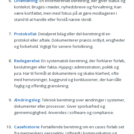
Orientering
: En informerende beretning, der giver status og
kontekst. Bruges i møder, nyhedsbreve og forvaltning. Kan
være kortfattet, men med fokus på at gøre modtageren i
stand til at handle eller forstå næste skridt.
Protokollat
: Detaljeret bilag eller del-beretning til en
protokol eller aftale. Dokumenterer præcis ordlyd, enigheder
og forbehold. Vigtigt for senere fortolkning.
Redegørelse
: En systematisk beretning, der forklarer forløb,
beslutninger eller fakta. Hyppig i administration, politik og
jura. Har til formål at dokumentere og skabe klarhed, ofte
med henvisninger, baggrund og konklusioner, der kan tåle
faglig og offentlig granskning.
Ændringslog
: Teknisk beretning over ændringer i systemer,
dokumenter eller processer. Giver sporbarhed og
gennemsigtighed. Anvendes i software og compliance.
Casehistorie
: Fortællende beretning om en cases forløb set
fra menneskers perspektiv. Udbredt i kommunikation og