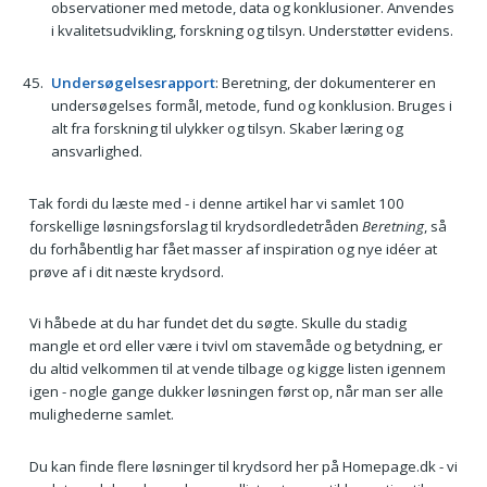
observationer med metode, data og konklusioner. Anvendes
i kvalitetsudvikling, forskning og tilsyn. Understøtter evidens.
Undersøgelsesrapport
: Beretning, der dokumenterer en
undersøgelses formål, metode, fund og konklusion. Bruges i
alt fra forskning til ulykker og tilsyn. Skaber læring og
ansvarlighed.
Tak fordi du læste med - i denne artikel har vi samlet 100
forskellige løsningsforslag til krydsordledetråden
Beretning
, så
du forhåbentlig har fået masser af inspiration og nye idéer at
prøve af i dit næste krydsord.
Vi håbede at du har fundet det du søgte. Skulle du stadig
mangle et ord eller være i tvivl om stavemåde og betydning, er
du altid velkommen til at vende tilbage og kigge listen igennem
igen - nogle gange dukker løsningen først op, når man ser alle
mulighederne samlet.
Du kan finde flere løsninger til krydsord her på Homepage.dk - vi