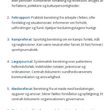
eller perioder. Kombinerer fortælling og refleksion. Bruges af
forfattere, politikere og kulturpersonligheder.
Feltrapport
: Praktisk beretning fra arbejde i felten, ofte
foreløbig og situationsnær. Informerer om forhold,
udfordringer og fund. Hjælper beslutningstagere hurtigt.
Kampreferat
: Sportslig beretning om en kamps forløb, mål
og nøglescener. Kan være neutral eller farvet. Et fast format i
sportsjournalistik.
Lægejournal
: Systematisk beretning over patientens
helbredsforløb. Indeholder notater, prøvesvar og
ordinationer. Centralt dokument i sundhedsvæsenets
kommunikation og ansvarlighed.
Mødereferat
: Beretning fra et møde med beslutninger,
opgaver og ansvar. Sikrer fælles forståelse og opfølgning. Et
centralt dokument i organisationers governance.