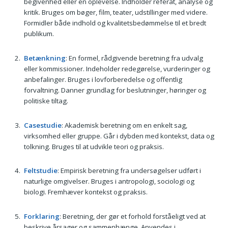
begivenhed eller en oplevelse. Indholder referat, analyse og
kritik. Bruges om bøger, film, teater, udstillinger med videre.
Formidler både indhold og kvalitetsbedømmelse til et bredt
publikum.
Betænkning
: En formel, rådgivende beretning fra udvalg
eller kommissioner. Indeholder redegørelse, vurderinger og
anbefalinger. Bruges i lovforberedelse og offentlig
forvaltning. Danner grundlag for beslutninger, høringer og
politiske tiltag.
Casestudie
: Akademisk beretning om en enkelt sag,
virksomhed eller gruppe. Går i dybden med kontekst, data og
tolkning. Bruges til at udvikle teori og praksis.
Feltstudie
: Empirisk beretning fra undersøgelser udført i
naturlige omgivelser. Bruges i antropologi, sociologi og
biologi. Fremhæver kontekst og praksis.
Forklaring
: Beretning, der gør et forhold forståeligt ved at
beskrive årsager og sammenhænge. Anvendes i