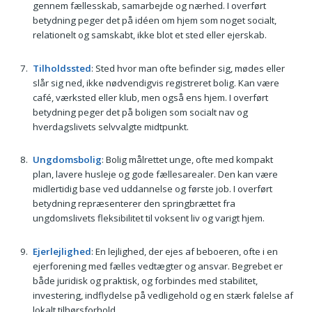
gennem fællesskab, samarbejde og nærhed. I overført
betydning peger det på idéen om hjem som noget socialt,
relationelt og samskabt, ikke blot et sted eller ejerskab.
Tilholdssted
: Sted hvor man ofte befinder sig, mødes eller
slår sig ned, ikke nødvendigvis registreret bolig. Kan være
café, værksted eller klub, men også ens hjem. I overført
betydning peger det på boligen som socialt nav og
hverdagslivets selvvalgte midtpunkt.
Ungdomsbolig
: Bolig målrettet unge, ofte med kompakt
plan, lavere husleje og gode fællesarealer. Den kan være
midlertidig base ved uddannelse og første job. I overført
betydning repræsenterer den springbrættet fra
ungdomslivets fleksibilitet til voksent liv og varigt hjem.
Ejerlejlighed
: En lejlighed, der ejes af beboeren, ofte i en
ejerforening med fælles vedtægter og ansvar. Begrebet er
både juridisk og praktisk, og forbindes med stabilitet,
investering, indflydelse på vedligehold og en stærk følelse af
lokalt tilhørsforhold.