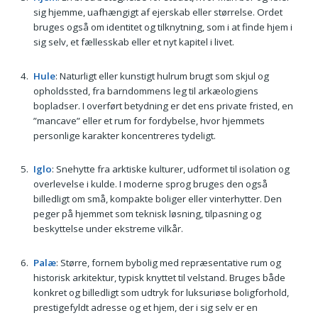
sig hjemme, uafhængigt af ejerskab eller størrelse. Ordet
bruges også om identitet og tilknytning, som i at finde hjem i
sig selv, et fællesskab eller et nyt kapitel i livet.
Hule
: Naturligt eller kunstigt hulrum brugt som skjul og
opholdssted, fra barndommens leg til arkæologiens
bopladser. I overført betydning er det ens private fristed, en
”mancave” eller et rum for fordybelse, hvor hjemmets
personlige karakter koncentreres tydeligt.
Iglo
: Snehytte fra arktiske kulturer, udformet til isolation og
overlevelse i kulde. I moderne sprog bruges den også
billedligt om små, kompakte boliger eller vinterhytter. Den
peger på hjemmet som teknisk løsning, tilpasning og
beskyttelse under ekstreme vilkår.
Palæ
: Større, fornem bybolig med repræsentative rum og
historisk arkitektur, typisk knyttet til velstand. Bruges både
konkret og billedligt som udtryk for luksuriøse boligforhold,
prestigefyldt adresse og et hjem, der i sig selv er en