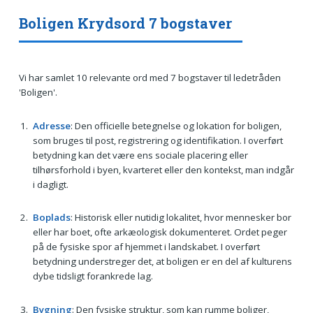
Boligen Krydsord 7 bogstaver
Vi har samlet 10 relevante ord med 7 bogstaver til ledetråden
'Boligen'.
Adresse
: Den officielle betegnelse og lokation for boligen,
som bruges til post, registrering og identifikation. I overført
betydning kan det være ens sociale placering eller
tilhørsforhold i byen, kvarteret eller den kontekst, man indgår
i dagligt.
Boplads
: Historisk eller nutidig lokalitet, hvor mennesker bor
eller har boet, ofte arkæologisk dokumenteret. Ordet peger
på de fysiske spor af hjemmet i landskabet. I overført
betydning understreger det, at boligen er en del af kulturens
dybe tidsligt forankrede lag.
Bygning
: Den fysiske struktur, som kan rumme boliger,