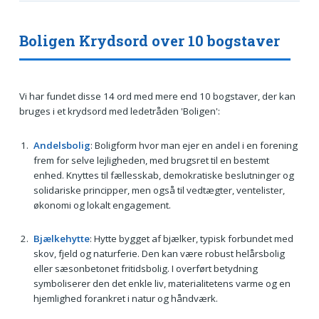
Boligen Krydsord over 10 bogstaver
Vi har fundet disse 14 ord med mere end 10 bogstaver, der kan
bruges i et krydsord med ledetråden 'Boligen':
Andelsbolig
: Boligform hvor man ejer en andel i en forening
frem for selve lejligheden, med brugsret til en bestemt
enhed. Knyttes til fællesskab, demokratiske beslutninger og
solidariske principper, men også til vedtægter, ventelister,
økonomi og lokalt engagement.
Bjælkehytte
: Hytte bygget af bjælker, typisk forbundet med
skov, fjeld og naturferie. Den kan være robust helårsbolig
eller sæsonbetonet fritidsbolig. I overført betydning
symboliserer den det enkle liv, materialitetens varme og en
hjemlighed forankret i natur og håndværk.