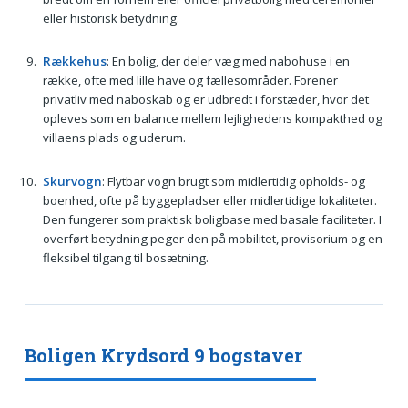
eller historisk betydning.
Rækkehus
: En bolig, der deler væg med nabohuse i en
række, ofte med lille have og fællesområder. Forener
privatliv med naboskab og er udbredt i forstæder, hvor det
opleves som en balance mellem lejlighedens kompakthed og
villaens plads og uderum.
Skurvogn
: Flytbar vogn brugt som midlertidig opholds- og
boenhed, ofte på byggepladser eller midlertidige lokaliteter.
Den fungerer som praktisk boligbase med basale faciliteter. I
overført betydning peger den på mobilitet, provisorium og en
fleksibel tilgang til bosætning.
Boligen Krydsord 9 bogstaver