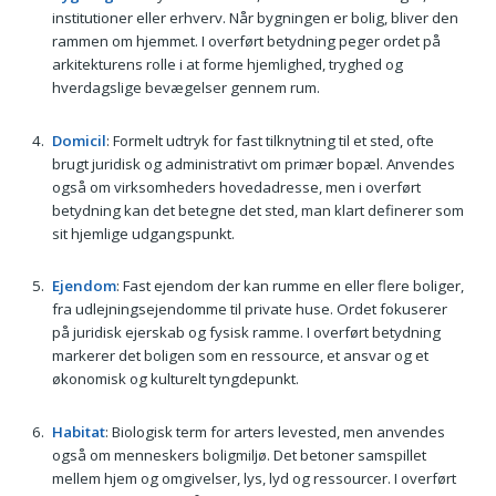
institutioner eller erhverv. Når bygningen er bolig, bliver den
rammen om hjemmet. I overført betydning peger ordet på
arkitekturens rolle i at forme hjemlighed, tryghed og
hverdagslige bevægelser gennem rum.
Domicil
: Formelt udtryk for fast tilknytning til et sted, ofte
brugt juridisk og administrativt om primær bopæl. Anvendes
også om virksomheders hovedadresse, men i overført
betydning kan det betegne det sted, man klart definerer som
sit hjemlige udgangspunkt.
Ejendom
: Fast ejendom der kan rumme en eller flere boliger,
fra udlejningsejendomme til private huse. Ordet fokuserer
på juridisk ejerskab og fysisk ramme. I overført betydning
markerer det boligen som en ressource, et ansvar og et
økonomisk og kulturelt tyngdepunkt.
Habitat
: Biologisk term for arters levested, men anvendes
også om menneskers boligmiljø. Det betoner samspillet
mellem hjem og omgivelser, lys, lyd og ressourcer. I overført