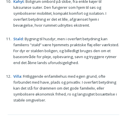
Kahyt
: Boligrum ombord på skibe, fra enkle køjer til
luksuriøse suiter. Den fungerer som hjem til søs og
symboliserer mobilitet, kompakt komfort og isolation. I
overført betydning er det et lille, afgrænset hjem i
bevægelse, hvor rummet udnyttes ekstremt.
Stald
: Bygning til husdyr, men i overført betydning kan
familiens ”stald” være hjemmets praktiske fløj eller værksted.
For dyr er stalden boligen, og billedligt bruges den om et
baseområde for pleje, opbevaring, søvn og tryggere rytmer
end det åbne lands uforudsigelighed.
Villa
: Fritliggende enfamiliehus med egen grund, ofte
forbundet med have, plads og privatliv. I overført betydning
kan det stå for drømmen om det gode familieliv, eller
symbolisere økonomisk frihed, ro og langsigtet bosættelse i
stabile omgivelser.