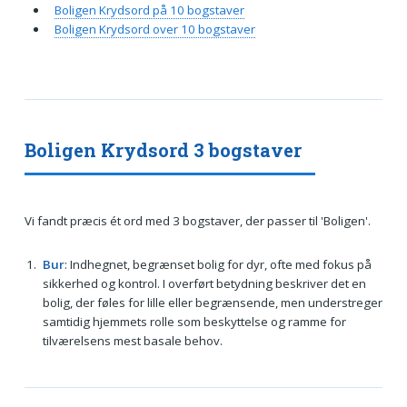
Boligen Krydsord på 10 bogstaver
Boligen Krydsord over 10 bogstaver
Boligen Krydsord 3 bogstaver
Vi fandt præcis ét ord med 3 bogstaver, der passer til 'Boligen'.
Bur
: Indhegnet, begrænset bolig for dyr, ofte med fokus på
sikkerhed og kontrol. I overført betydning beskriver det en
bolig, der føles for lille eller begrænsende, men understreger
samtidig hjemmets rolle som beskyttelse og ramme for
tilværelsens mest basale behov.