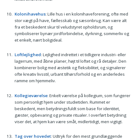
Kolonihavehus
: Lille hus i en kolonihaveforening, ofte med
stor vægt på have, fællesskab og sæsonbrug. Kan være alt
fra et beskedent skur til veludstyret opholdsrum, og
symboliserer bynær jordforbindelse, dyrkning, sommerliv og
et enkelt, nært boligideal.
Loftlejlighed
: Lejlighed indrettet i et tidligere industri- eller
lagerrum, med åbne planer, højt til loftet og rå detaljer. Den
kombinerer bolig med æstetik og fleksibilitet, og signalerer
ofte kreativ livsstil, urbant tilhørsforhold og en anderledes
ramme om hjemmeliv.
Kollegieværelse
: Enkelt værelse på kollegium, som fungerer
som personligt hjem under studietiden. Rummet er
beskedent, men betydningsfuldt som base for identitet,
gæster, opbevaring og private ritualer. I overført betydning
viser det, at hjem kan være småt, midlertidigt, men vigtigt.
Tag over hovedet
: Udtryk for den mest grundlæggende