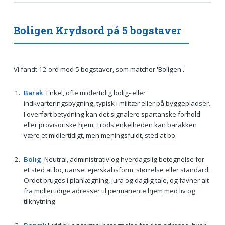
Boligen Krydsord på 5 bogstaver
Vi fandt 12 ord med 5 bogstaver, som matcher 'Boligen'.
Barak
: Enkel, ofte midlertidig bolig- eller
indkvarteringsbygning, typisk i militær eller på byggepladser.
I overført betydning kan det signalere spartanske forhold
eller provisoriske hjem. Trods enkelheden kan barakken
være et midlertidigt, men meningsfuldt, sted at bo.
Bolig
: Neutral, administrativ og hverdagslig betegnelse for
et sted at bo, uanset ejerskabsform, størrelse eller standard.
Ordet bruges i planlægning, jura og daglig tale, og favner alt
fra midlertidige adresser til permanente hjem med liv og
tilknytning.