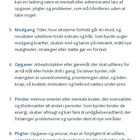
kan en ladning være et mentalt eller administrativt læs af
opgaver, pligter og problemer, som må håndteres uden at
tabe noget.
Modgang
: Tider, hvor eksterne forhold går én imod, og
resultater udebliver trods indsats og håb. Som byrde suger
modgang kræfter, skaber tvivl og tærer på netværk, indtil nye
muligheder, strategier eller støtte gør en forskel.
Opgaver
: Arbejdsstykker eller gøremål, der skal udføres for
at nå mål eller holde drift i gang. De bliver byrder, når
mængden er uoverkommelig, prioriteringen uklar, og tiden
knap, så kvalitet, motivation og helbred sættes under pres.
Pinsler
: Intense smerter eller mentale kvaler, der overvælder
og tilsidesætter alt andet i perioder. Som byrder binder de
energi, skaber afmagt og kan føre til undgåelsesadfærd, der
forlænger problemerne og spreder dem til nye områder.
Pligter
: Opgaver og ansvar, man er forpligtet til at udføre,