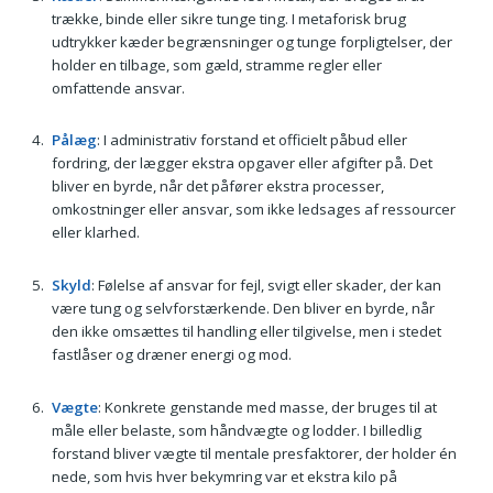
trække, binde eller sikre tunge ting. I metaforisk brug
udtrykker kæder begrænsninger og tunge forpligtelser, der
holder en tilbage, som gæld, stramme regler eller
omfattende ansvar.
Pålæg
: I administrativ forstand et officielt påbud eller
fordring, der lægger ekstra opgaver eller afgifter på. Det
bliver en byrde, når det påfører ekstra processer,
omkostninger eller ansvar, som ikke ledsages af ressourcer
eller klarhed.
Skyld
: Følelse af ansvar for fejl, svigt eller skader, der kan
være tung og selvforstærkende. Den bliver en byrde, når
den ikke omsættes til handling eller tilgivelse, men i stedet
fastlåser og dræner energi og mod.
Vægte
: Konkrete genstande med masse, der bruges til at
måle eller belaste, som håndvægte og lodder. I billedlig
forstand bliver vægte til mentale presfaktorer, der holder én
nede, som hvis hver bekymring var et ekstra kilo på