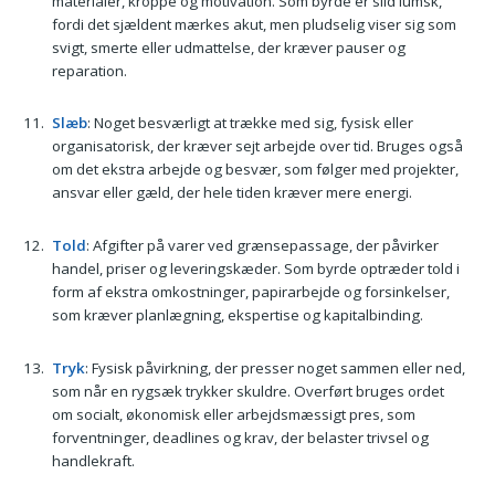
materialer, kroppe og motivation. Som byrde er slid lumsk,
fordi det sjældent mærkes akut, men pludselig viser sig som
svigt, smerte eller udmattelse, der kræver pauser og
reparation.
Slæb
: Noget besværligt at trække med sig, fysisk eller
organisatorisk, der kræver sejt arbejde over tid. Bruges også
om det ekstra arbejde og besvær, som følger med projekter,
ansvar eller gæld, der hele tiden kræver mere energi.
Told
: Afgifter på varer ved grænsepassage, der påvirker
handel, priser og leveringskæder. Som byrde optræder told i
form af ekstra omkostninger, papirarbejde og forsinkelser,
som kræver planlægning, ekspertise og kapitalbinding.
Tryk
: Fysisk påvirkning, der presser noget sammen eller ned,
som når en rygsæk trykker skuldre. Overført bruges ordet
om socialt, økonomisk eller arbejdsmæssigt pres, som
forventninger, deadlines og krav, der belaster trivsel og
handlekraft.