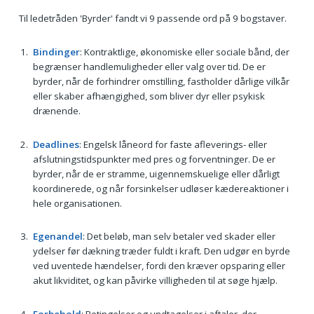
Til ledetråden 'Byrder' fandt vi 9 passende ord på 9 bogstaver.
Bindinger
: Kontraktlige, økonomiske eller sociale bånd, der
begrænser handlemuligheder eller valg over tid. De er
byrder, når de forhindrer omstilling, fastholder dårlige vilkår
eller skaber afhængighed, som bliver dyr eller psykisk
drænende.
Deadlines
: Engelsk låneord for faste afleverings- eller
afslutningstidspunkter med pres og forventninger. De er
byrder, når de er stramme, uigennemskuelige eller dårligt
koordinerede, og når forsinkelser udløser kædereaktioner i
hele organisationen.
Egenandel
: Det beløb, man selv betaler ved skader eller
ydelser før dækning træder fuldt i kraft. Den udgør en byrde
ved uventede hændelser, fordi den kræver opsparing eller
akut likviditet, og kan påvirke villigheden til at søge hjælp.