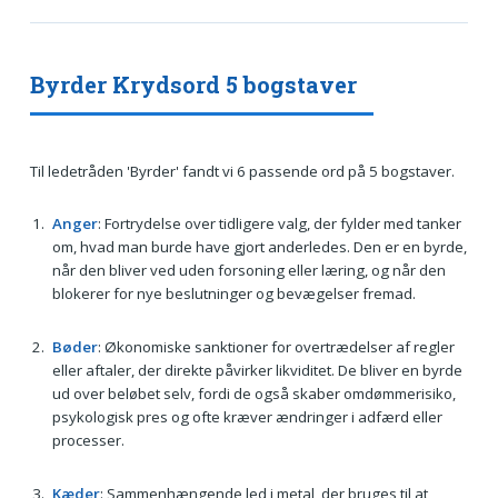
Byrder Krydsord 5 bogstaver
Til ledetråden 'Byrder' fandt vi 6 passende ord på 5 bogstaver.
Anger
: Fortrydelse over tidligere valg, der fylder med tanker
om, hvad man burde have gjort anderledes. Den er en byrde,
når den bliver ved uden forsoning eller læring, og når den
blokerer for nye beslutninger og bevægelser fremad.
Bøder
: Økonomiske sanktioner for overtrædelser af regler
eller aftaler, der direkte påvirker likviditet. De bliver en byrde
ud over beløbet selv, fordi de også skaber omdømmerisiko,
psykologisk pres og ofte kræver ændringer i adfærd eller
processer.
Kæder
: Sammenhængende led i metal, der bruges til at