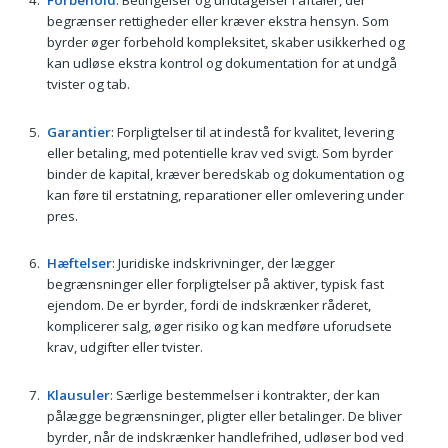
Forbehold
: Betingelser og undtagelser i aftaler, der
begrænser rettigheder eller kræver ekstra hensyn. Som
byrder øger forbehold kompleksitet, skaber usikkerhed og
kan udløse ekstra kontrol og dokumentation for at undgå
tvister og tab.
Garantier
: Forpligtelser til at indestå for kvalitet, levering
eller betaling, med potentielle krav ved svigt. Som byrder
binder de kapital, kræver beredskab og dokumentation og
kan føre til erstatning, reparationer eller omlevering under
pres.
Hæftelser
: Juridiske indskrivninger, der lægger
begrænsninger eller forpligtelser på aktiver, typisk fast
ejendom. De er byrder, fordi de indskrænker råderet,
komplicerer salg, øger risiko og kan medføre uforudsete
krav, udgifter eller tvister.
Klausuler
: Særlige bestemmelser i kontrakter, der kan
pålægge begrænsninger, pligter eller betalinger. De bliver
byrder, når de indskrænker handlefrihed, udløser bod ved