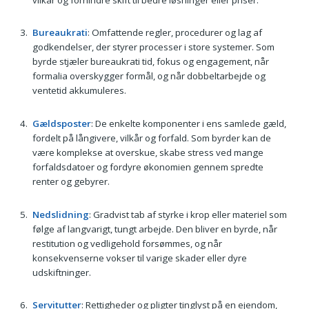
Bureaukrati
: Omfattende regler, procedurer og lag af
godkendelser, der styrer processer i store systemer. Som
byrde stjæler bureaukrati tid, fokus og engagement, når
formalia overskygger formål, og når dobbeltarbejde og
ventetid akkumuleres.
Gældsposter
: De enkelte komponenter i ens samlede gæld,
fordelt på långivere, vilkår og forfald. Som byrder kan de
være komplekse at overskue, skabe stress ved mange
forfaldsdatoer og fordyre økonomien gennem spredte
renter og gebyrer.
Nedslidning
: Gradvist tab af styrke i krop eller materiel som
følge af langvarigt, tungt arbejde. Den bliver en byrde, når
restitution og vedligehold forsømmes, og når
konsekvenserne vokser til varige skader eller dyre
udskiftninger.
Servitutter
: Rettigheder og pligter tinglyst på en ejendom,