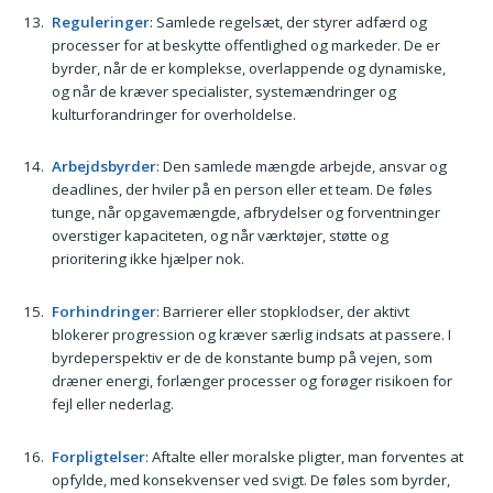
Reguleringer
: Samlede regelsæt, der styrer adfærd og
processer for at beskytte offentlighed og markeder. De er
byrder, når de er komplekse, overlappende og dynamiske,
og når de kræver specialister, systemændringer og
kulturforandringer for overholdelse.
Arbejdsbyrder
: Den samlede mængde arbejde, ansvar og
deadlines, der hviler på en person eller et team. De føles
tunge, når opgavemængde, afbrydelser og forventninger
overstiger kapaciteten, og når værktøjer, støtte og
prioritering ikke hjælper nok.
Forhindringer
: Barrierer eller stopklodser, der aktivt
blokerer progression og kræver særlig indsats at passere. I
byrdeperspektiv er de de konstante bump på vejen, som
dræner energi, forlænger processer og forøger risikoen for
fejl eller nederlag.
Forpligtelser
: Aftalte eller moralske pligter, man forventes at
opfylde, med konsekvenser ved svigt. De føles som byrder,