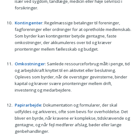
især ved sygdom, tandlæge, medicin eller høje selvrisici i
forsikringer.
Kontingenter
: Regelmæssige betalinger til foreninger,
fagforeninger eller ordninger for at opretholde medlemskab.
Som byrder kan kontingenter betyde gentagne, faste
omkostninger, der akkumuleres over tid og kræver
prioriteringer mellem fællesskab og budget.
Omkostninger
: Samlede ressourceforbrug målt i penge, tid
og arbejdskraft knyttet til en aktivitet eller beslutning.
Opleves som byrder, når de overstiger gevinsterne, binder
kapital og kræver svære prioriteringer mellem drift,
investering og medarbejdere.
Papirarbejde
: Dokumentation og formularer, der skal
udfyldes og arkiveres, ofte som bevis for overholdelse. Det
bliver en byrde, når kravene er komplekse, tidskrævende og
gentagne, og når fejl medfører afslag, bøder eller lange
genbehandlinger.