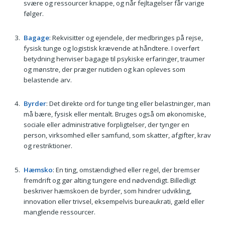
svære og ressourcer knappe, og når fejltagelser får varige
følger.
Bagage
: Rekvisitter og ejendele, der medbringes på rejse,
fysisk tunge og logistisk krævende at håndtere. I overført
betydning henviser bagage til psykiske erfaringer, traumer
og mønstre, der præger nutiden og kan opleves som
belastende arv.
Byrder
: Det direkte ord for tunge ting eller belastninger, man
må bære, fysisk eller mentalt. Bruges også om økonomiske,
sociale eller administrative forpligtelser, der tynger en
person, virksomhed eller samfund, som skatter, afgifter, krav
og restriktioner.
Hæmsko
: En ting, omstændighed eller regel, der bremser
fremdrift og gør alting tungere end nødvendigt. Billedligt
beskriver hæmskoen de byrder, som hindrer udvikling,
innovation eller trivsel, eksempelvis bureaukrati, gæld eller
manglende ressourcer.