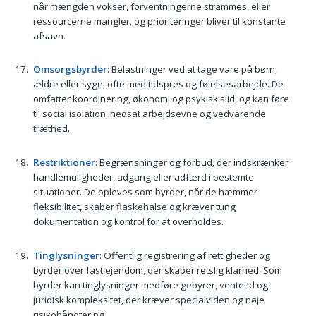
når mængden vokser, forventningerne strammes, eller
ressourcerne mangler, og prioriteringer bliver til konstante
afsavn.
Omsorgsbyrder
: Belastninger ved at tage vare på børn,
ældre eller syge, ofte med tidspres og følelsesarbejde. De
omfatter koordinering, økonomi og psykisk slid, og kan føre
til social isolation, nedsat arbejdsevne og vedvarende
træthed.
Restriktioner
: Begrænsninger og forbud, der indskrænker
handlemuligheder, adgang eller adfærd i bestemte
situationer. De opleves som byrder, når de hæmmer
fleksibilitet, skaber flaskehalse og kræver tung
dokumentation og kontrol for at overholdes.
Tinglysninger
: Offentlig registrering af rettigheder og
byrder over fast ejendom, der skaber retslig klarhed. Som
byrder kan tinglysninger medføre gebyrer, ventetid og
juridisk kompleksitet, der kræver specialviden og nøje
risikohåndtering.