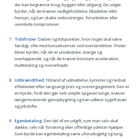
der kan begrænse brug, byggeri eller adgang. De udgør
byrder, når de kræver vedligeholdelse, tilladelser eller
hensyn, og kan skabe omkostninger, forsinkelser eller
uventede kompromiser.
Tidsfrister
: Datoer og tidspunkter, hvor noget skal være
færdigt, ofte med konsekvenser ved overskridelser. Frister
bliver byrder, når de er urealistiske, mange og
overlappende, og når de kræver konstant acceleration,
multitasking og overarbejde.
Udbrændthed
: Tilstand af udmattelse, kynisme og nedsat
effektivitet efter langvarigt pres og overengagement. Den er
en byrde, fordi den gør selv simple opgaver tunge, kræver
længerevarende genopbygning og kan udløse sygefravær
og jobskifte.
Egenbetaling
: Den del af en udgift, som man selv skal
dække, selv når forsikring eller offentlige ydelser hjælper.
Som byrde kan egenbetaling være uforudsigelig og tung,