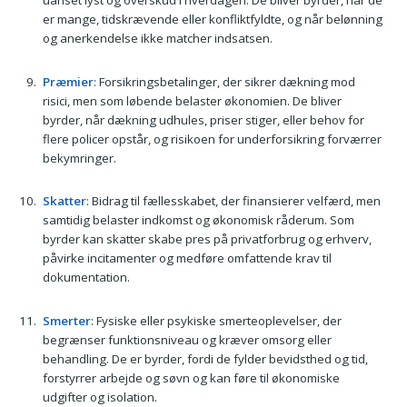
uanset lyst og overskud i hverdagen. De bliver byrder, når de
er mange, tidskrævende eller konfliktfyldte, og når belønning
og anerkendelse ikke matcher indsatsen.
Præmier
: Forsikringsbetalinger, der sikrer dækning mod
risici, men som løbende belaster økonomien. De bliver
byrder, når dækning udhules, priser stiger, eller behov for
flere policer opstår, og risikoen for underforsikring forværrer
bekymringer.
Skatter
: Bidrag til fællesskabet, der finansierer velfærd, men
samtidig belaster indkomst og økonomisk råderum. Som
byrder kan skatter skabe pres på privatforbrug og erhverv,
påvirke incitamenter og medføre omfattende krav til
dokumentation.
Smerter
: Fysiske eller psykiske smerteoplevelser, der
begrænser funktionsniveau og kræver omsorg eller
behandling. De er byrder, fordi de fylder bevidsthed og tid,
forstyrrer arbejde og søvn og kan føre til økonomiske
udgifter og isolation.