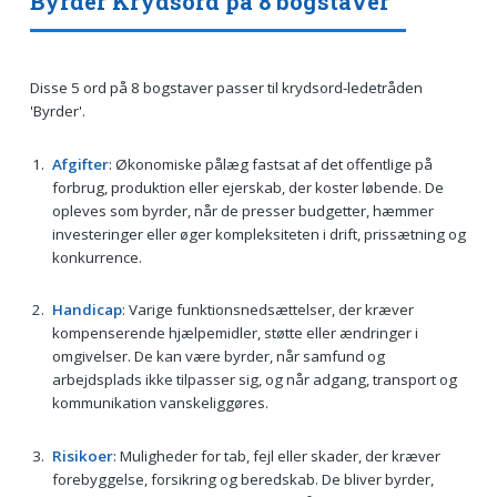
Byrder Krydsord på 8 bogstaver
Disse 5 ord på 8 bogstaver passer til krydsord-ledetråden
'Byrder'.
Afgifter
: Økonomiske pålæg fastsat af det offentlige på
forbrug, produktion eller ejerskab, der koster løbende. De
opleves som byrder, når de presser budgetter, hæmmer
investeringer eller øger kompleksiteten i drift, prissætning og
konkurrence.
Handicap
: Varige funktionsnedsættelser, der kræver
kompenserende hjælpemidler, støtte eller ændringer i
omgivelser. De kan være byrder, når samfund og
arbejdsplads ikke tilpasser sig, og når adgang, transport og
kommunikation vanskeliggøres.
Risikoer
: Muligheder for tab, fejl eller skader, der kræver
forebyggelse, forsikring og beredskab. De bliver byrder,