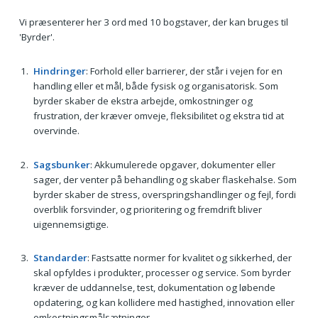
Vi præsenterer her 3 ord med 10 bogstaver, der kan bruges til
'Byrder'.
Hindringer
: Forhold eller barrierer, der står i vejen for en
handling eller et mål, både fysisk og organisatorisk. Som
byrder skaber de ekstra arbejde, omkostninger og
frustration, der kræver omveje, fleksibilitet og ekstra tid at
overvinde.
Sagsbunker
: Akkumulerede opgaver, dokumenter eller
sager, der venter på behandling og skaber flaskehalse. Som
byrder skaber de stress, overspringshandlinger og fejl, fordi
overblik forsvinder, og prioritering og fremdrift bliver
uigennemsigtige.
Standarder
: Fastsatte normer for kvalitet og sikkerhed, der
skal opfyldes i produkter, processer og service. Som byrder
kræver de uddannelse, test, dokumentation og løbende
opdatering, og kan kollidere med hastighed, innovation eller
omkostningsmålsætninger.