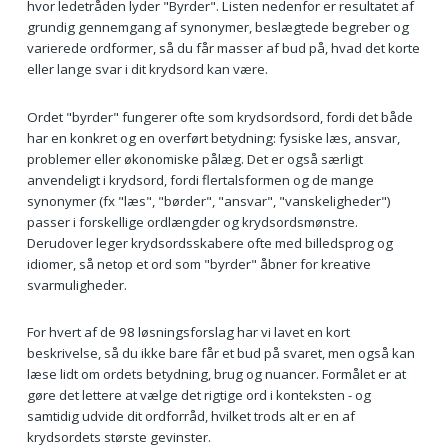
hvor ledetråden lyder "Byrder". Listen nedenfor er resultatet af
grundig gennemgang af synonymer, beslægtede begreber og
varierede ordformer, så du får masser af bud på, hvad det korte
eller lange svar i dit krydsord kan være.
Ordet "byrder" fungerer ofte som krydsordsord, fordi det både
har en konkret og en overført betydning: fysiske læs, ansvar,
problemer eller økonomiske pålæg. Det er også særligt
anvendeligt i krydsord, fordi flertalsformen og de mange
synonymer (fx "læs", "børder", "ansvar", "vanskeligheder")
passer i forskellige ordlængder og krydsordsmønstre.
Derudover leger krydsordsskabere ofte med billedsprog og
idiomer, så netop et ord som "byrder" åbner for kreative
svarmuligheder.
For hvert af de 98 løsningsforslag har vi lavet en kort
beskrivelse, så du ikke bare får et bud på svaret, men også kan
læse lidt om ordets betydning, brug og nuancer. Formålet er at
gøre det lettere at vælge det rigtige ord i konteksten - og
samtidig udvide dit ordforråd, hvilket trods alt er en af
krydsordets største gevinster.