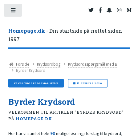
Toggle
Homepage.dk
- Din startside på nettet siden
1997
Forside
Krydsordbog
Krydsordsspørgsmål med B
Byrder Krydsord
KRYDSORDSSPØRGSMÅL MED B
11. FEBRUAR 2026
Byrder Krydsord
VELKOMMEN TIL ARTIKLEN "BYRDER KRYDSORD"
PÅ
HOMEPAGE.DK
Her har vi samlet hele
98
mulige løsningsforslag til krydsord,