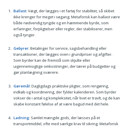
Ballast
: Vægt, der lægges i et fartøj for stabilitet, så skibet
ikke krenger for meget i søgang. Metaforisk kan ballast være
både nødvendig tyngde og en hæmmende byrde, som
erfaringer, forpligtelser eller regler, der stabiliserer, men
også tynger.
Gebyrer
: Betalinger for service, sagsbehandling eller
transaktioner, der lægges oven i grundpriser og afgifter.
Som byrder kan de fremstå som skjulte eller
uigennemsigtige omkostninger, der tærer på budgetter og
gør planlægning sværere.
Gøremål
: Dagligdags praktiske pligter, som rengøring,
indkøb og koordinering, der fylder kalenderen. Som byrder
vokser de i antal og kompleksitet, når livet er travlt, og de kan
skabe konstant følelse af at være bagud med det hele.
Ladning
: Samlet mængde gods, der læsses på et
transportmiddel, ofte med særlige krav til sikring. Metaforisk