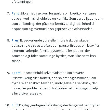
afstemninger.
Pant
: Sikkerhed i aktiver for gæld, som kreditor kan gøre
udlæg i ved misligholdelse og konflikt. Som byrde ligger pant
som en binding, der påvirker kreditværdighed, frihed til
disposition og eventuelle salgspriser ved afhændelse.
Pres
: Et vedvarende ydre eller indre tryk, der skaber
belastning og stress, ofte uden pause. Bruges om krav fra
økonomi, arbejde, familie, systemer eller idealer, der
sammenlagt føles som tunge byrder, man ikke nemt kan
slippe.
Skam
: En smertefuld selvbevidsthed om at være
utilstrækkelig eller forkert, der isolerer og hæmmer. Som
byrde skaber skam tavshed, undvigelse og selvkritik, der
forværrer problemerne og forhindrer, at man søger hjælp
eller tilgiver sig selv.
Slid
: Daglig, gentagen belastning, der langsomt nedbryder