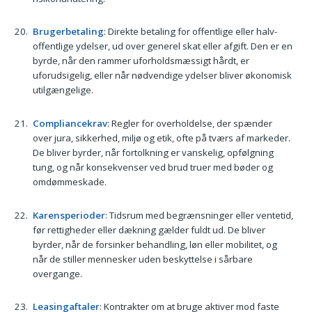
Brugerbetaling
: Direkte betaling for offentlige eller halv-
offentlige ydelser, ud over generel skat eller afgift. Den er en
byrde, når den rammer uforholdsmæssigt hårdt, er
uforudsigelig, eller når nødvendige ydelser bliver økonomisk
utilgængelige.
Compliancekrav
: Regler for overholdelse, der spænder
over jura, sikkerhed, miljø og etik, ofte på tværs af markeder.
De bliver byrder, når fortolkning er vanskelig, opfølgning
tung, og når konsekvenser ved brud truer med bøder og
omdømmeskade.
Karensperioder
: Tidsrum med begrænsninger eller ventetid,
før rettigheder eller dækning gælder fuldt ud. De bliver
byrder, når de forsinker behandling, løn eller mobilitet, og
når de stiller mennesker uden beskyttelse i sårbare
overgange.
Leasingaftaler
: Kontrakter om at bruge aktiver mod faste