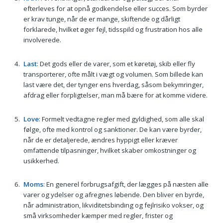
efterleves for at opnå godkendelse eller succes. Som byrder
er krav tunge, når de er mange, skiftende og dårligt
forklarede, hvilket øger fejl, tidsspild og frustration hos alle
involverede.
Last
: Det gods eller de varer, som et køretøj, skib eller fly
transporterer, ofte målt i vægt og volumen. Som billede kan
last være det, der tynger ens hverdag, såsom bekymringer,
afdrag eller forpligtelser, man må bære for at komme videre.
Love
: Formelt vedtagne regler med gyldighed, som alle skal
følge, ofte med kontrol og sanktioner. De kan være byrder,
når de er detaljerede, ændres hyppigt eller kræver
omfattende tilpasninger, hvilket skaber omkostninger og
usikkerhed.
Moms
: En generel forbrugsafgift, der lægges på næsten alle
varer og ydelser og afregnes løbende. Den bliver en byrde,
når administration, likviditetsbinding og fejlrisiko vokser, og
små virksomheder kæmper med regler, frister og