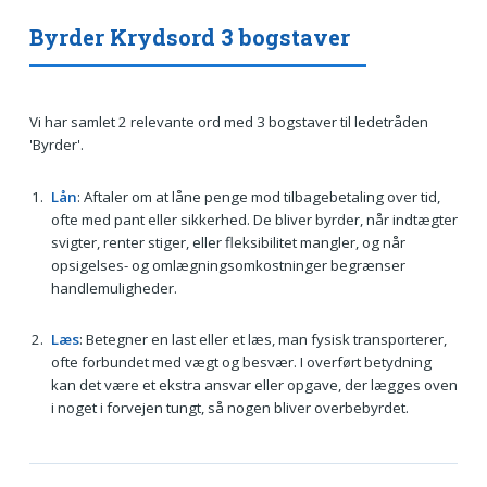
Byrder Krydsord 3 bogstaver
Vi har samlet 2 relevante ord med 3 bogstaver til ledetråden
'Byrder'.
Lån
: Aftaler om at låne penge mod tilbagebetaling over tid,
ofte med pant eller sikkerhed. De bliver byrder, når indtægter
svigter, renter stiger, eller fleksibilitet mangler, og når
opsigelses- og omlægningsomkostninger begrænser
handlemuligheder.
Læs
: Betegner en last eller et læs, man fysisk transporterer,
ofte forbundet med vægt og besvær. I overført betydning
kan det være et ekstra ansvar eller opgave, der lægges oven
i noget i forvejen tungt, så nogen bliver overbebyrdet.