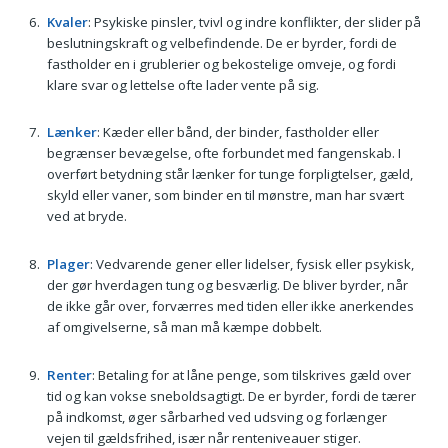
Kvaler
: Psykiske pinsler, tvivl og indre konflikter, der slider på
beslutningskraft og velbefindende. De er byrder, fordi de
fastholder en i grublerier og bekostelige omveje, og fordi
klare svar og lettelse ofte lader vente på sig.
Lænker
: Kæder eller bånd, der binder, fastholder eller
begrænser bevægelse, ofte forbundet med fangenskab. I
overført betydning står lænker for tunge forpligtelser, gæld,
skyld eller vaner, som binder en til mønstre, man har svært
ved at bryde.
Plager
: Vedvarende gener eller lidelser, fysisk eller psykisk,
der gør hverdagen tung og besværlig. De bliver byrder, når
de ikke går over, forværres med tiden eller ikke anerkendes
af omgivelserne, så man må kæmpe dobbelt.
Renter
: Betaling for at låne penge, som tilskrives gæld over
tid og kan vokse sneboldsagtigt. De er byrder, fordi de tærer
på indkomst, øger sårbarhed ved udsving og forlænger
vejen til gældsfrihed, især når renteniveauer stiger.