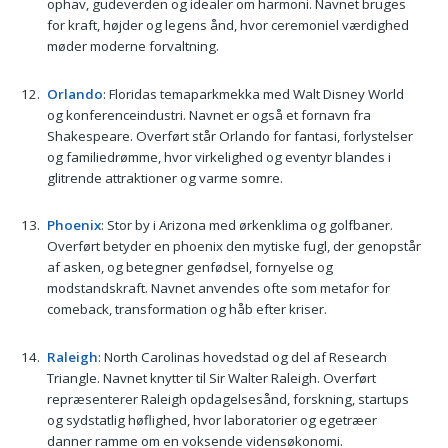
ophav, gudeverden og idealer om harmoni. Navnet bruges
for kraft, højder og legens ånd, hvor ceremoniel værdighed
møder moderne forvaltning.
Orlando
: Floridas temaparkmekka med Walt Disney World
og konferenceindustri. Navnet er også et fornavn fra
Shakespeare. Overført står Orlando for fantasi, forlystelser
og familiedrømme, hvor virkelighed og eventyr blandes i
glitrende attraktioner og varme somre.
Phoenix
: Stor by i Arizona med ørkenklima og golfbaner.
Overført betyder en phoenix den mytiske fugl, der genopstår
af asken, og betegner genfødsel, fornyelse og
modstandskraft. Navnet anvendes ofte som metafor for
comeback, transformation og håb efter kriser.
Raleigh
: North Carolinas hovedstad og del af Research
Triangle. Navnet knytter til Sir Walter Raleigh. Overført
repræsenterer Raleigh opdagelsesånd, forskning, startups
og sydstatlig høflighed, hvor laboratorier og egetræer
danner ramme om en voksende vidensøkonomi.