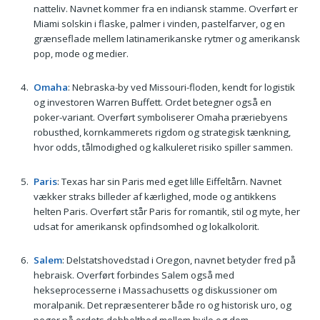
natteliv. Navnet kommer fra en indiansk stamme. Overført er
Miami solskin i flaske, palmer i vinden, pastelfarver, og en
grænseflade mellem latinamerikanske rytmer og amerikansk
pop, mode og medier.
Omaha
: Nebraska-by ved Missouri-floden, kendt for logistik
og investoren Warren Buffett. Ordet betegner også en
poker-variant. Overført symboliserer Omaha præriebyens
robusthed, kornkammerets rigdom og strategisk tænkning,
hvor odds, tålmodighed og kalkuleret risiko spiller sammen.
Paris
: Texas har sin Paris med eget lille Eiffeltårn. Navnet
vækker straks billeder af kærlighed, mode og antikkens
helten Paris. Overført står Paris for romantik, stil og myte, her
udsat for amerikansk opfindsomhed og lokalkolorit.
Salem
: Delstatshovedstad i Oregon, navnet betyder fred på
hebraisk. Overført forbindes Salem også med
hekseprocesserne i Massachusetts og diskussioner om
moralpanik. Det repræsenterer både ro og historisk uro, og