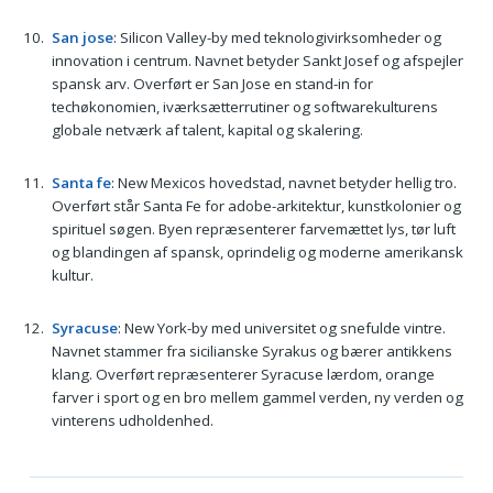
San jose
: Silicon Valley-by med teknologivirksomheder og
innovation i centrum. Navnet betyder Sankt Josef og afspejler
spansk arv. Overført er San Jose en stand-in for
techøkonomien, iværksætterrutiner og softwarekulturens
globale netværk af talent, kapital og skalering.
Santa fe
: New Mexicos hovedstad, navnet betyder hellig tro.
Overført står Santa Fe for adobe-arkitektur, kunstkolonier og
spirituel søgen. Byen repræsenterer farvemættet lys, tør luft
og blandingen af spansk, oprindelig og moderne amerikansk
kultur.
Syracuse
: New York-by med universitet og snefulde vintre.
Navnet stammer fra sicilianske Syrakus og bærer antikkens
klang. Overført repræsenterer Syracuse lærdom, orange
farver i sport og en bro mellem gammel verden, ny verden og
vinterens udholdenhed.