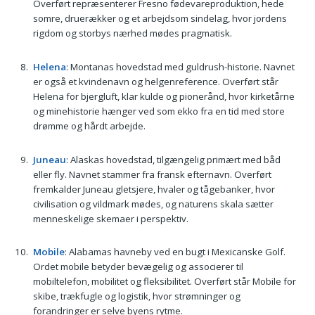
Overført repræsenterer Fresno fødevareproduktion, hede
somre, druerækker og et arbejdsom sindelag, hvor jordens
rigdom og storbys nærhed mødes pragmatisk.
Helena
: Montanas hovedstad med guldrush-historie. Navnet
er også et kvindenavn og helgenreference. Overført står
Helena for bjergluft, klar kulde og pionerånd, hvor kirketårne
og minehistorie hænger ved som ekko fra en tid med store
drømme og hårdt arbejde.
Juneau
: Alaskas hovedstad, tilgængelig primært med båd
eller fly. Navnet stammer fra fransk efternavn. Overført
fremkalder Juneau gletsjere, hvaler og tågebanker, hvor
civilisation og vildmark mødes, og naturens skala sætter
menneskelige skemaer i perspektiv.
Mobile
: Alabamas havneby ved en bugt i Mexicanske Golf.
Ordet mobile betyder bevægelig og associerer til
mobiltelefon, mobilitet og fleksibilitet. Overført står Mobile for
skibe, trækfugle og logistik, hvor strømninger og
forandringer er selve byens rytme.