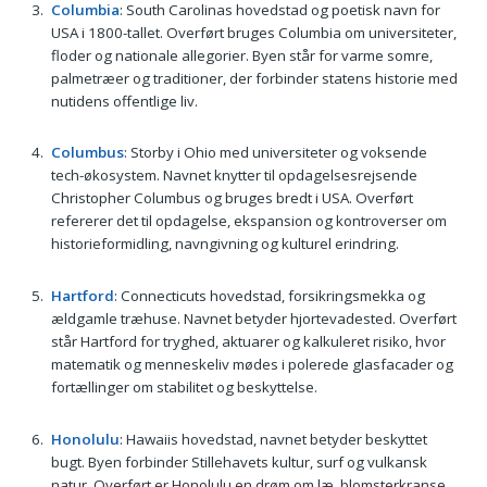
Columbia
: South Carolinas hovedstad og poetisk navn for
USA i 1800-tallet. Overført bruges Columbia om universiteter,
floder og nationale allegorier. Byen står for varme somre,
palmetræer og traditioner, der forbinder statens historie med
nutidens offentlige liv.
Columbus
: Storby i Ohio med universiteter og voksende
tech-økosystem. Navnet knytter til opdagelsesrejsende
Christopher Columbus og bruges bredt i USA. Overført
refererer det til opdagelse, ekspansion og kontroverser om
historieformidling, navngivning og kulturel erindring.
Hartford
: Connecticuts hovedstad, forsikringsmekka og
ældgamle træhuse. Navnet betyder hjortevadested. Overført
står Hartford for tryghed, aktuarer og kalkuleret risiko, hvor
matematik og menneskeliv mødes i polerede glasfacader og
fortællinger om stabilitet og beskyttelse.
Honolulu
: Hawaiis hovedstad, navnet betyder beskyttet
bugt. Byen forbinder Stillehavets kultur, surf og vulkansk
natur. Overført er Honolulu en drøm om læ, blomsterkranse