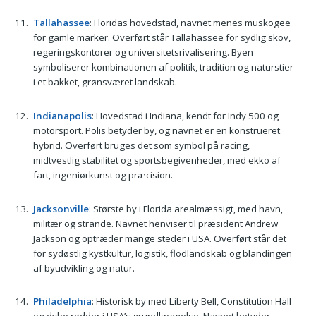
Tallahassee
: Floridas hovedstad, navnet menes muskogee
for gamle marker. Overført står Tallahassee for sydlig skov,
regeringskontorer og universitetsrivalisering. Byen
symboliserer kombinationen af politik, tradition og naturstier
i et bakket, grønsværet landskab.
Indianapolis
: Hovedstad i Indiana, kendt for Indy 500 og
motorsport. Polis betyder by, og navnet er en konstrueret
hybrid. Overført bruges det som symbol på racing,
midtvestlig stabilitet og sportsbegivenheder, med ekko af
fart, ingeniørkunst og præcision.
Jacksonville
: Største by i Florida arealmæssigt, med havn,
militær og strande. Navnet henviser til præsident Andrew
Jackson og optræder mange steder i USA. Overført står det
for sydøstlig kystkultur, logistik, flodlandskab og blandingen
af byudvikling og natur.
Philadelphia
: Historisk by med Liberty Bell, Constitution Hall