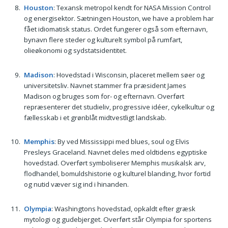
Houston
: Texansk metropol kendt for NASA Mission Control
og energisektor. Sætningen Houston, we have a problem har
fået idiomatisk status. Ordet fungerer også som efternavn,
bynavn flere steder og kulturelt symbol på rumfart,
olieøkonomi og sydstatsidentitet.
Madison
: Hovedstad i Wisconsin, placeret mellem søer og
universitetsliv. Navnet stammer fra præsident James
Madison og bruges som for- og efternavn. Overført
repræsenterer det studieliv, progressive idéer, cykelkultur og
fællesskab i et grønblåt midtvestligt landskab.
Memphis
: By ved Mississippi med blues, soul og Elvis
Presleys Graceland. Navnet deles med oldtidens egyptiske
hovedstad. Overført symboliserer Memphis musikalsk arv,
flodhandel, bomuldshistorie og kulturel blanding, hvor fortid
og nutid væver sig ind i hinanden.
Olympia
: Washingtons hovedstad, opkaldt efter græsk
mytologi og gudebjerget. Overført står Olympia for sportens