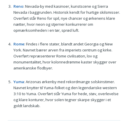
Reno
: Nevada-by med kasinoer, kunstscene og Sierra
Nevada i baggrunden. Historisk kendt for hurtige skilsmisser.
Overført står Reno for spil, nye chancer og ørkenens klare
nætter, hvor neon og stjerner konkurrerer om
opmærksomheden i en tør, sprød luft.
Rome
: Findes i flere stater, blandt andet Georgia og New
York. Navnet bærer arven fra imperiets centrum og kirke.
Overført repræsenterer Rome civilisation, lov og
monumentalitet, hvor kolonnedrømme kaster skygger over
amerikanske flodbyer.
Yuma
: Arizonas ørkenby med rekordmange solskinstimer.
Navnet knytter til Yuma-folket og den legendariske western
3:10 to Yuma. Overført står Yuma for hede, støv, overlevelse
og klare konturer, hvor solen tegner skarpe skygger i et
goldt landskab.