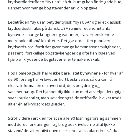
krydsordledetråden "By usa", så du hurtigt kan finde gode bud,
uanset hvor mange bogstaver der er i din opgave.
Ledetråden "By usa" betyder typisk "by i USA" og er et klassisk
krydsordsstimulus på dansk: USA rummer et enormt antal
bynavne i mange længder og varianter, fra verdenskendte
metropoler til små lokaliteter. Det gør ordet til et populært
krydsords-ord, fordi det giver mange kombinationsmuligheder,
passer til forskellige bogstavlængder og ofte kan løses ved
hjælp af krydsende bogstaver eller temakendskab.
Hos Homepage.dk har vi ikke bare listet bynavnene - for hver af
de 90 forslag har vi lavet en kort beskrivelse, så du kan få
ekstra information om hvert ord, dets betydning og
sammenhæng. Det hjælper dig ikke kun med at vælge det rigtige
svar i puslespillet, men udvider også dit ordforråd, hvilket trods
alt er én af krydsordets glæder.
Scroll videre i artiklen for at se alle 90 løsningsforslag sammen
med deres forklaringer - og brug beskrivelserne til at tjekke
stavemåde, alternativt navn eller geografisk placering, så du