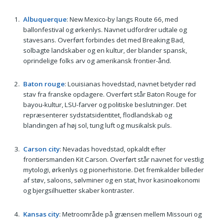
Albuquerque
: New Mexico-by langs Route 66, med
ballonfestival og ørkenlys. Navnet udfordrer udtale og
stavesans. Overført forbindes det med Breaking Bad,
solbagte landskaber og en kultur, der blander spansk,
oprindelige folks arv og amerikansk frontier-ånd.
Baton rouge
: Louisianas hovedstad, navnet betyder rød
stav fra franske opdagere. Overført står Baton Rouge for
bayou-kultur, LSU-farver og politiske beslutninger. Det
repræsenterer sydstatsidentitet, flodlandskab og
blandingen af høj sol, tung luft og musikalsk puls.
Carson city
: Nevadas hovedstad, opkaldt efter
frontiersmanden Kit Carson. Overført står navnet for vestlig
mytologi, ørkenlys og pionerhistorie. Det fremkalder billeder
af støv, saloons, sølvminer og en stat, hvor kasinoøkonomi
og bjergsilhuetter skaber kontraster.
Kansas city
: Metroområde på grænsen mellem Missouri og