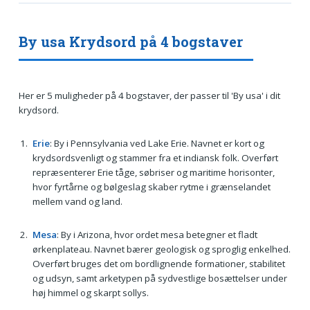
By usa Krydsord på 4 bogstaver
Her er 5 muligheder på 4 bogstaver, der passer til 'By usa' i dit
krydsord.
Erie
: By i Pennsylvania ved Lake Erie. Navnet er kort og
krydsordsvenligt og stammer fra et indiansk folk. Overført
repræsenterer Erie tåge, søbriser og maritime horisonter,
hvor fyrtårne og bølgeslag skaber rytme i grænselandet
mellem vand og land.
Mesa
: By i Arizona, hvor ordet mesa betegner et fladt
ørkenplateau. Navnet bærer geologisk og sproglig enkelhed.
Overført bruges det om bordlignende formationer, stabilitet
og udsyn, samt arketypen på sydvestlige bosættelser under
høj himmel og skarpt sollys.