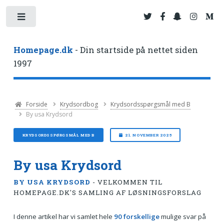
Toggle
Homepage.dk
- Din startside på nettet siden
1997
Forside
Krydsordbog
Krydsordsspørgsmål med B
By usa Krydsord
KRYDSORDSSPØRGSMÅL MED B
21. NOVEMBER 2025
By usa Krydsord
BY USA KRYDSORD
- VELKOMMEN TIL
HOMEPAGE.DK'S SAMLING AF LØSNINGSFORSLAG
I denne artikel har vi samlet hele
90 forskellige
mulige svar på