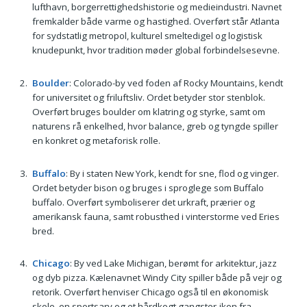
lufthavn, borgerrettighedshistorie og medieindustri. Navnet
fremkalder både varme og hastighed. Overført står Atlanta
for sydstatlig metropol, kulturel smeltedigel og logistisk
knudepunkt, hvor tradition møder global forbindelsesevne.
Boulder
: Colorado-by ved foden af Rocky Mountains, kendt
for universitet og friluftsliv. Ordet betyder stor stenblok.
Overført bruges boulder om klatring og styrke, samt om
naturens rå enkelhed, hvor balance, greb og tyngde spiller
en konkret og metaforisk rolle.
Buffalo
: By i staten New York, kendt for sne, flod og vinger.
Ordet betyder bison og bruges i sproglege som Buffalo
buffalo. Overført symboliserer det urkraft, prærier og
amerikansk fauna, samt robusthed i vinterstorme ved Eries
bred.
Chicago
: By ved Lake Michigan, berømt for arkitektur, jazz
og dyb pizza. Kælenavnet Windy City spiller både på vejr og
retorik. Overført henviser Chicago også til en økonomisk
skole, en sportsarv og et hårdkogt gangster-ikon fra