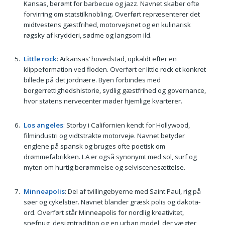
Kansas, berømt for barbecue og jazz. Navnet skaber ofte
forvirring om statstilknobling. Overført repræsenterer det
midtvestens gæstfrihed, motorvejsnet og en kulinarisk
røgsky af krydderi, sødme og langsom ild.
Little rock
: Arkansas’ hovedstad, opkaldt efter en
klippeformation ved floden. Overført er little rock et konkret
billede på det jordnære. Byen forbindes med
borgerrettighedshistorie, sydlig gæstfrihed og governance,
hvor statens nervecenter møder hjemlige kvarterer.
Los angeles
: Storby i Californien kendt for Hollywood,
filmindustri og vidtstrakte motorveje. Navnet betyder
englene på spansk og bruges ofte poetisk om
drømmefabrikken. LA er også synonymt med sol, surf og
myten om hurtig berømmelse og selviscenesættelse.
Minneapolis
: Del af tvillingebyerne med Saint Paul, rig på
søer og cykelstier. Navnet blander græsk polis og dakota-
ord. Overført står Minneapolis for nordlig kreativitet,
snefnug, designtradition og en urban model, der vægter