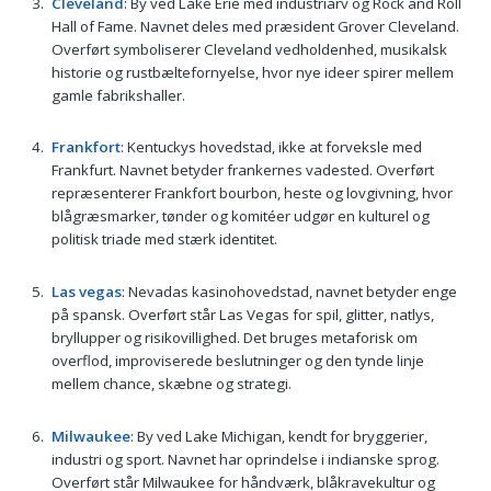
Cleveland
: By ved Lake Erie med industriarv og Rock and Roll
Hall of Fame. Navnet deles med præsident Grover Cleveland.
Overført symboliserer Cleveland vedholdenhed, musikalsk
historie og rustbæltefornyelse, hvor nye ideer spirer mellem
gamle fabrikshaller.
Frankfort
: Kentuckys hovedstad, ikke at forveksle med
Frankfurt. Navnet betyder frankernes vadested. Overført
repræsenterer Frankfort bourbon, heste og lovgivning, hvor
blågræsmarker, tønder og komitéer udgør en kulturel og
politisk triade med stærk identitet.
Las vegas
: Nevadas kasinohovedstad, navnet betyder enge
på spansk. Overført står Las Vegas for spil, glitter, natlys,
bryllupper og risikovillighed. Det bruges metaforisk om
overflod, improviserede beslutninger og den tynde linje
mellem chance, skæbne og strategi.
Milwaukee
: By ved Lake Michigan, kendt for bryggerier,
industri og sport. Navnet har oprindelse i indianske sprog.
Overført står Milwaukee for håndværk, blåkravekultur og