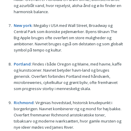
og azurblåt vand, hvor rejselyst, aloha-ånd og ø-liv finder en
harmonisk balance.
New york
: Megaby i USA med Wall Street, Broadway og
Central Park som ikoniske pejlemærker. Byens tilnavn The
Big Apple bruges ofte overført om store muligheder og
ambitioner. Navnet bruges også om delstaten og som globalt
symbol på tempo og kultur.
Portland
: Findes i både Oregon og Maine, med havne, kaffe
og kunstscener. Navnet betyder havn-land og bruges
generisk. Overført forbindes Portland med håndværk,
microbreweries, cykelkultur og grønt byliv, ofte fremhævet
som progressiv storby i menneskelig skala.
Richmond
: Virginias hovedstad, historisk knudepunkt i
borgerkrigen. Navnet kombinerer rig og mond for høj bakke.
Overført fremmaner Richmond aristokratiske toner,
tobaksarv og moderne iværksætteri, hvor gamle mursten og
nye ideer mødes ved James River.