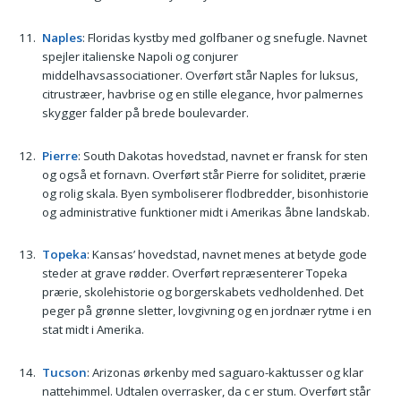
Naples
: Floridas kystby med golfbaner og snefugle. Navnet
spejler italienske Napoli og conjurer
middelhavsassociationer. Overført står Naples for luksus,
citrustræer, havbrise og en stille elegance, hvor palmernes
skygger falder på brede boulevarder.
Pierre
: South Dakotas hovedstad, navnet er fransk for sten
og også et fornavn. Overført står Pierre for soliditet, prærie
og rolig skala. Byen symboliserer flodbredder, bisonhistorie
og administrative funktioner midt i Amerikas åbne landskab.
Topeka
: Kansas’ hovedstad, navnet menes at betyde gode
steder at grave rødder. Overført repræsenterer Topeka
prærie, skolehistorie og borgerskabets vedholdenhed. Det
peger på grønne sletter, lovgivning og en jordnær rytme i en
stat midt i Amerika.
Tucson
: Arizonas ørkenby med saguaro-kaktusser og klar
nattehimmel. Udtalen overrasker, da c er stum. Overført står