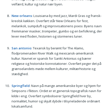
velfærd, kultur og natur nær byen.
New orleans
: Louisiana-by med jazz, Mardi Gras og fransk-
kreolsk køkken. Overført står New Orleans for fest,
melankoli, sumpduft og improvisationens poesi. Byens navn
fremmaner masker, trompeter, gumbo og en befolkning, der
lever med floden, historien og stormenes luner.
San antonio
: Texansk by berømt for The Alamo,
flodpromenaden River Walk og mexicansk-amerikansk
kultur. Navnet er spansk for Sankt Antonius og bærer
religiøse og historiske konnotationer. Overført peger det på
grænselandets møde mellem kulturer, militærhistorie og
stædighed.
Springfield
: Navn på mange amerikanske byer og hjem for
Simpsons i fiktion. Ordet er et generisk topografisk navn for
kilde i eng. Overført symboliserer Springfield hver by,
normalitet, humor og skjult dybde i tilsyneladende ordinært
lokalsamfund.