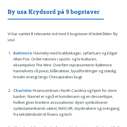
By usa Krydsord på 9 bogstaver
Vi har samlet 8 relevante ord med 9 bogstaver til ledetråden 'By
usa'.
Baltimore
: Havneby med krabbekager, søfartsarv og Edgar
Allan Poe. Ordet nævnes i sports- og tv-kulturen,
eksempelvis The Wire. Overført repræsenterer Baltimore
havnelivets rå poesi, blåkrabber, byudfordringer og stædig
kreativ energi langs Chesapeakes bugt.
Charlotte
: Finanscentrum i North Carolina og hjem for store
banker. Navnet er også et kvindenavn og en desserttype,
hvilket giver bredere associationer. Byen symboliserer
sydøstamerikansk vækst, NASCAR, skyskrabere og overgang
fra tekstilindustri til finans og tech.