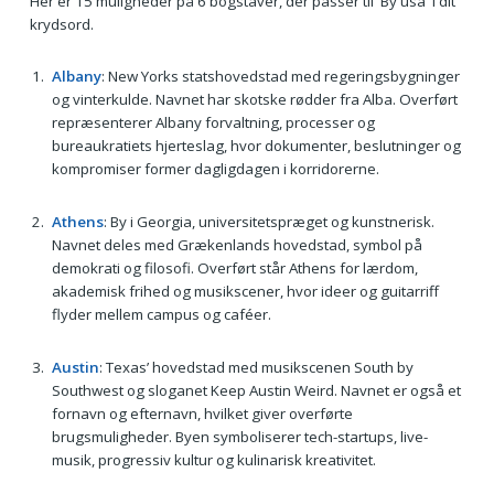
Her er 15 muligheder på 6 bogstaver, der passer til 'By usa' i dit
krydsord.
Albany
: New Yorks statshovedstad med regeringsbygninger
og vinterkulde. Navnet har skotske rødder fra Alba. Overført
repræsenterer Albany forvaltning, processer og
bureaukratiets hjerteslag, hvor dokumenter, beslutninger og
kompromiser former dagligdagen i korridorerne.
Athens
: By i Georgia, universitetspræget og kunstnerisk.
Navnet deles med Grækenlands hovedstad, symbol på
demokrati og filosofi. Overført står Athens for lærdom,
akademisk frihed og musikscener, hvor ideer og guitarriff
flyder mellem campus og caféer.
Austin
: Texas’ hovedstad med musikscenen South by
Southwest og sloganet Keep Austin Weird. Navnet er også et
fornavn og efternavn, hvilket giver overførte
brugsmuligheder. Byen symboliserer tech-startups, live-
musik, progressiv kultur og kulinarisk kreativitet.