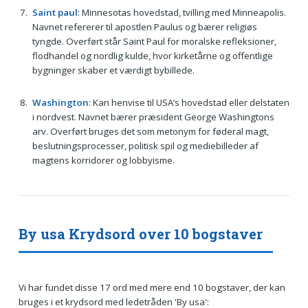
Saint paul
: Minnesotas hovedstad, tvilling med Minneapolis.
Navnet refererer til apostlen Paulus og bærer religiøs
tyngde. Overført står Saint Paul for moralske refleksioner,
flodhandel og nordlig kulde, hvor kirketårne og offentlige
bygninger skaber et værdigt bybillede.
Washington
: Kan henvise til USA’s hovedstad eller delstaten
i nordvest. Navnet bærer præsident George Washingtons
arv. Overført bruges det som metonym for føderal magt,
beslutningsprocesser, politisk spil og mediebilleder af
magtens korridorer og lobbyisme.
By usa Krydsord over 10 bogstaver
Vi har fundet disse 17 ord med mere end 10 bogstaver, der kan
bruges i et krydsord med ledetråden 'By usa':