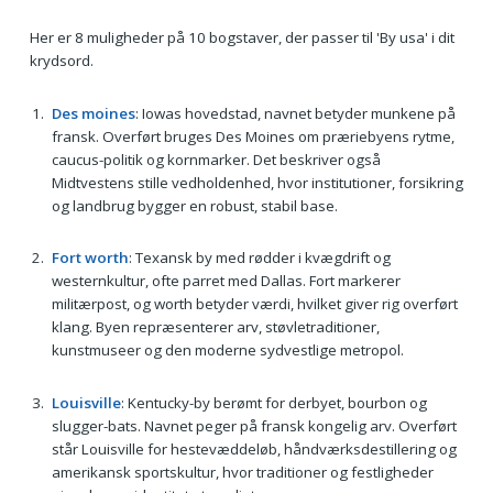
Her er 8 muligheder på 10 bogstaver, der passer til 'By usa' i dit
krydsord.
Des moines
: Iowas hovedstad, navnet betyder munkene på
fransk. Overført bruges Des Moines om præriebyens rytme,
caucus-politik og kornmarker. Det beskriver også
Midtvestens stille vedholdenhed, hvor institutioner, forsikring
og landbrug bygger en robust, stabil base.
Fort worth
: Texansk by med rødder i kvægdrift og
westernkultur, ofte parret med Dallas. Fort markerer
militærpost, og worth betyder værdi, hvilket giver rig overført
klang. Byen repræsenterer arv, støvletraditioner,
kunstmuseer og den moderne sydvestlige metropol.
Louisville
: Kentucky-by berømt for derbyet, bourbon og
slugger-bats. Navnet peger på fransk kongelig arv. Overført
står Louisville for hestevæddeløb, håndværksdestillering og
amerikansk sportskultur, hvor traditioner og festligheder