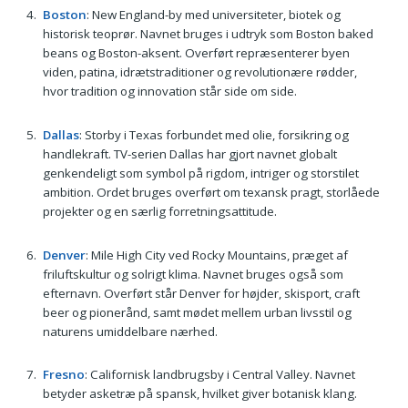
Boston
: New England-by med universiteter, biotek og
historisk teoprør. Navnet bruges i udtryk som Boston baked
beans og Boston-aksent. Overført repræsenterer byen
viden, patina, idrætstraditioner og revolutionære rødder,
hvor tradition og innovation står side om side.
Dallas
: Storby i Texas forbundet med olie, forsikring og
handlekraft. TV-serien Dallas har gjort navnet globalt
genkendeligt som symbol på rigdom, intriger og storstilet
ambition. Ordet bruges overført om texansk pragt, storlåede
projekter og en særlig forretningsattitude.
Denver
: Mile High City ved Rocky Mountains, præget af
friluftskultur og solrigt klima. Navnet bruges også som
efternavn. Overført står Denver for højder, skisport, craft
beer og pionerånd, samt mødet mellem urban livsstil og
naturens umiddelbare nærhed.
Fresno
: Californisk landbrugsby i Central Valley. Navnet
betyder asketræ på spansk, hvilket giver botanisk klang.