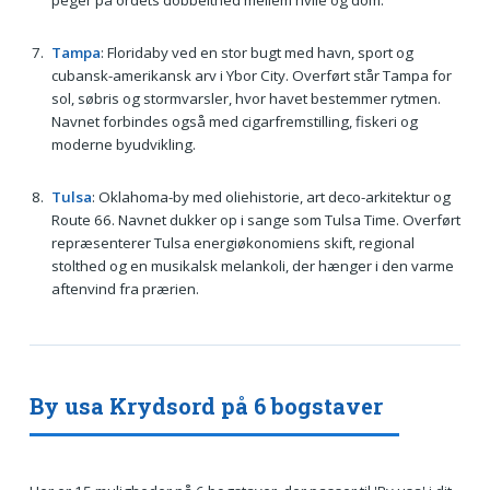
peger på ordets dobbelthed mellem hvile og dom.
Tampa
: Floridaby ved en stor bugt med havn, sport og
cubansk-amerikansk arv i Ybor City. Overført står Tampa for
sol, søbris og stormvarsler, hvor havet bestemmer rytmen.
Navnet forbindes også med cigarfremstilling, fiskeri og
moderne byudvikling.
Tulsa
: Oklahoma-by med oliehistorie, art deco-arkitektur og
Route 66. Navnet dukker op i sange som Tulsa Time. Overført
repræsenterer Tulsa energiøkonomiens skift, regional
stolthed og en musikalsk melankoli, der hænger i den varme
aftenvind fra prærien.
By usa Krydsord på 6 bogstaver