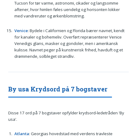
Tucson for tør varme, astronomi, cikader og langsomme
aftener, hvor himlen føles uendelig og horisonten lokker
med vandreruter og ørkenblomstring.
Venice
: Bydele i Californien og Florida bærer navnet, kendt
for kanaler og bohemeliv. Overført repræsenterer Venice
Venedigs glans, masker og gondoler, men i amerikansk
kulisse. Navnet peger på kunstnerisk frihed, havduft og et
drømmende, solbleget strandliv.
By usa Krydsord på 7 bogstaver
Disse 17 ord på 7 bogstaver opfylder krydsord-ledetråden 'By
usa'.
Atlanta
: Georgias hovedstad med verdens travleste