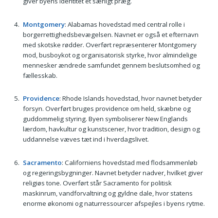
giver byens identitet et særligt præg.
Montgomery
: Alabamas hovedstad med central rolle i
borgerrettighedsbevægelsen. Navnet er også et efternavn
med skotske rødder. Overført repræsenterer Montgomery
mod, busboykot og organisatorisk styrke, hvor almindelige
mennesker ændrede samfundet gennem beslutsomhed og
fællesskab.
Providence
: Rhode Islands hovedstad, hvor navnet betyder
forsyn. Overført bruges providence om held, skæbne og
guddommelig styring. Byen symboliserer New Englands
lærdom, havkultur og kunstscener, hvor tradition, design og
uddannelse væves tæt ind i hverdagslivet.
Sacramento
: Californiens hovedstad med flodsammenløb
og regeringsbygninger. Navnet betyder nadver, hvilket giver
religiøs tone. Overført står Sacramento for politisk
maskinrum, vandforvaltning og gyldne dale, hvor statens
enorme økonomi og naturressourcer afspejles i byens rytme.