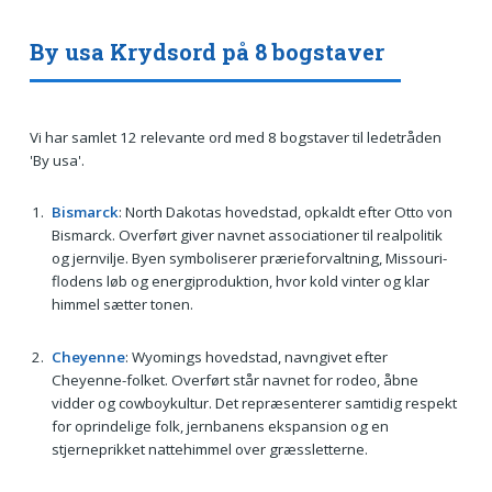
By usa Krydsord på 8 bogstaver
Vi har samlet 12 relevante ord med 8 bogstaver til ledetråden
'By usa'.
Bismarck
: North Dakotas hovedstad, opkaldt efter Otto von
Bismarck. Overført giver navnet associationer til realpolitik
og jernvilje. Byen symboliserer prærieforvaltning, Missouri-
flodens løb og energiproduktion, hvor kold vinter og klar
himmel sætter tonen.
Cheyenne
: Wyomings hovedstad, navngivet efter
Cheyenne-folket. Overført står navnet for rodeo, åbne
vidder og cowboykultur. Det repræsenterer samtidig respekt
for oprindelige folk, jernbanens ekspansion og en
stjerneprikket nattehimmel over græssletterne.