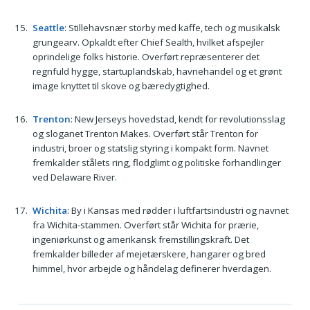
Seattle
: Stillehavsnær storby med kaffe, tech og musikalsk
grungearv. Opkaldt efter Chief Sealth, hvilket afspejler
oprindelige folks historie. Overført repræsenterer det
regnfuld hygge, startuplandskab, havnehandel og et grønt
image knyttet til skove og bæredygtighed.
Trenton
: New Jerseys hovedstad, kendt for revolutionsslag
og sloganet Trenton Makes. Overført står Trenton for
industri, broer og statslig styring i kompakt form. Navnet
fremkalder stålets ring, flodglimt og politiske forhandlinger
ved Delaware River.
Wichita
: By i Kansas med rødder i luftfartsindustri og navnet
fra Wichita-stammen. Overført står Wichita for prærie,
ingeniørkunst og amerikansk fremstillingskraft. Det
fremkalder billeder af mejetærskere, hangarer og bred
himmel, hvor arbejde og håndelag definerer hverdagen.