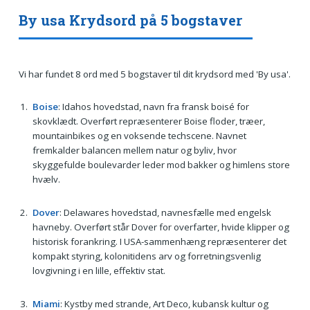
By usa Krydsord på 5 bogstaver
Vi har fundet 8 ord med 5 bogstaver til dit krydsord med 'By usa'.
Boise
: Idahos hovedstad, navn fra fransk boisé for
skovklædt. Overført repræsenterer Boise floder, træer,
mountainbikes og en voksende techscene. Navnet
fremkalder balancen mellem natur og byliv, hvor
skyggefulde boulevarder leder mod bakker og himlens store
hvælv.
Dover
: Delawares hovedstad, navnesfælle med engelsk
havneby. Overført står Dover for overfarter, hvide klipper og
historisk forankring. I USA-sammenhæng repræsenterer det
kompakt styring, kolonitidens arv og forretningsvenlig
lovgivning i en lille, effektiv stat.
Miami
: Kystby med strande, Art Deco, kubansk kultur og