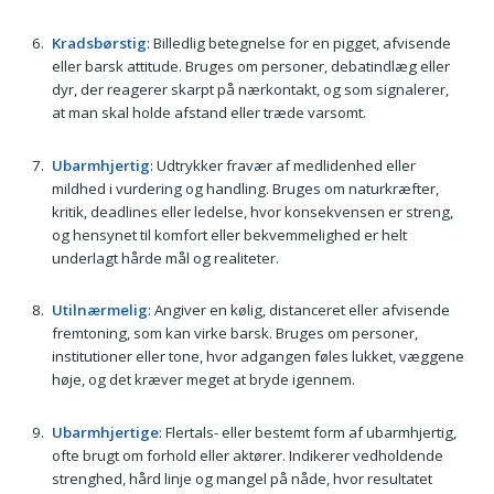
Kradsbørstig
: Billedlig betegnelse for en pigget, afvisende
eller barsk attitude. Bruges om personer, debatindlæg eller
dyr, der reagerer skarpt på nærkontakt, og som signalerer,
at man skal holde afstand eller træde varsomt.
Ubarmhjertig
: Udtrykker fravær af medlidenhed eller
mildhed i vurdering og handling. Bruges om naturkræfter,
kritik, deadlines eller ledelse, hvor konsekvensen er streng,
og hensynet til komfort eller bekvemmelighed er helt
underlagt hårde mål og realiteter.
Utilnærmelig
: Angiver en kølig, distanceret eller afvisende
fremtoning, som kan virke barsk. Bruges om personer,
institutioner eller tone, hvor adgangen føles lukket, væggene
høje, og det kræver meget at bryde igennem.
Ubarmhjertige
: Flertals- eller bestemt form af ubarmhjertig,
ofte brugt om forhold eller aktører. Indikerer vedholdende
strenghed, hård linje og mangel på nåde, hvor resultatet