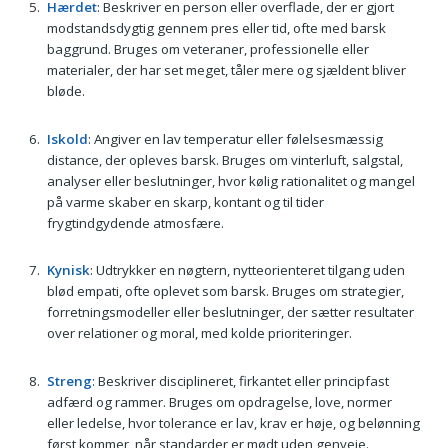
Hærdet
: Beskriver en person eller overflade, der er gjort
modstandsdygtig gennem pres eller tid, ofte med barsk
baggrund. Bruges om veteraner, professionelle eller
materialer, der har set meget, tåler mere og sjældent bliver
bløde.
Iskold
: Angiver en lav temperatur eller følelsesmæssig
distance, der opleves barsk. Bruges om vinterluft, salgstal,
analyser eller beslutninger, hvor kølig rationalitet og mangel
på varme skaber en skarp, kontant og til tider
frygtindgydende atmosfære.
Kynisk
: Udtrykker en nøgtern, nytteorienteret tilgang uden
blød empati, ofte oplevet som barsk. Bruges om strategier,
forretningsmodeller eller beslutninger, der sætter resultater
over relationer og moral, med kolde prioriteringer.
Streng
: Beskriver disciplineret, firkantet eller principfast
adfærd og rammer. Bruges om opdragelse, love, normer
eller ledelse, hvor tolerance er lav, krav er høje, og belønning
først kommer, når standarder er mødt uden genveje.