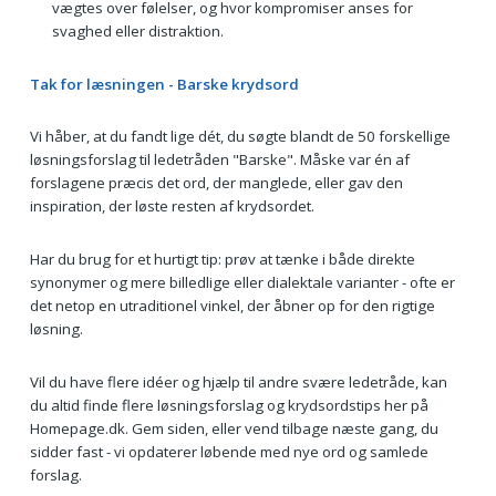
vægtes over følelser, og hvor kompromiser anses for
svaghed eller distraktion.
Tak for læsningen - Barske krydsord
Vi håber, at du fandt lige dét, du søgte blandt de 50 forskellige
løsningsforslag til ledetråden "Barske". Måske var én af
forslagene præcis det ord, der manglede, eller gav den
inspiration, der løste resten af krydsordet.
Har du brug for et hurtigt tip: prøv at tænke i både direkte
synonymer og mere billedlige eller dialektale varianter - ofte er
det netop en utraditionel vinkel, der åbner op for den rigtige
løsning.
Vil du have flere idéer og hjælp til andre svære ledetråde, kan
du altid finde flere løsningsforslag og krydsordstips her på
Homepage.dk. Gem siden, eller vend tilbage næste gang, du
sidder fast - vi opdaterer løbende med nye ord og samlede
forslag.