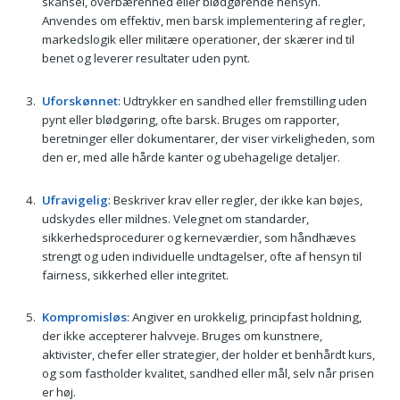
skånsel, overbærenhed eller blødgørende hensyn.
Anvendes om effektiv, men barsk implementering af regler,
markedslogik eller militære operationer, der skærer ind til
benet og leverer resultater uden pynt.
Uforskønnet
: Udtrykker en sandhed eller fremstilling uden
pynt eller blødgøring, ofte barsk. Bruges om rapporter,
beretninger eller dokumentarer, der viser virkeligheden, som
den er, med alle hårde kanter og ubehagelige detaljer.
Ufravigelig
: Beskriver krav eller regler, der ikke kan bøjes,
udskydes eller mildnes. Velegnet om standarder,
sikkerhedsprocedurer og kerneværdier, som håndhæves
strengt og uden individuelle undtagelser, ofte af hensyn til
fairness, sikkerhed eller integritet.
Kompromisløs
: Angiver en urokkelig, principfast holdning,
der ikke accepterer halvveje. Bruges om kunstnere,
aktivister, chefer eller strategier, der holder et benhårdt kurs,
og som fastholder kvalitet, sandhed eller mål, selv når prisen
er høj.