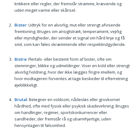
kritikere eller regler, der fremstår stramme, krævende og
uden meget varme eller skånsel.
Bister
: Udtryk for en alvorlig, mut eller strengt afvisende
fremtoning. Bruges om ansigtstræk, temperament, vejrlig
eller myndigheder, der sender et signal om hård linje og få
smil, som kan føles skræmmende eller respektindgydende.
Bistre
: Flertals- eller bestemt form af bister, ofte om
stemninger, blikke og udmeldinger. Viser en kold eller strengt
alvorlig holdning, hvor der ikke lægges fingre imellem, og
hvor modtageren forventes at tage beskeder til efterretning
øjeblikkeligt.
Brutal
: Betegner en voldsom, nådesløs eller grovkornet
hårdhed, ofte med fysisk eller psykisk skadevirkning. Bruges
om handlinger, regimer, sportskonkurrencer eller
sandheder, der fremstår rå og ubarmhjertige, uden
hensyntagen til følsomhed.