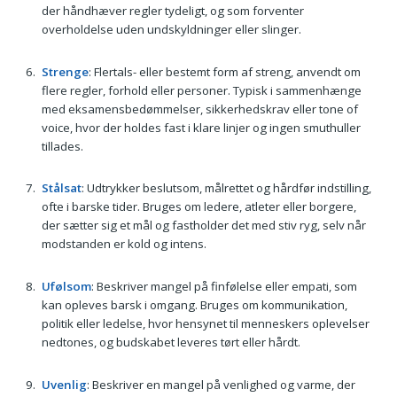
der håndhæver regler tydeligt, og som forventer
overholdelse uden undskyldninger eller slinger.
Strenge
: Flertals- eller bestemt form af streng, anvendt om
flere regler, forhold eller personer. Typisk i sammenhænge
med eksamensbedømmelser, sikkerhedskrav eller tone of
voice, hvor der holdes fast i klare linjer og ingen smuthuller
tillades.
Stålsat
: Udtrykker beslutsom, målrettet og hårdfør indstilling,
ofte i barske tider. Bruges om ledere, atleter eller borgere,
der sætter sig et mål og fastholder det med stiv ryg, selv når
modstanden er kold og intens.
Ufølsom
: Beskriver mangel på finfølelse eller empati, som
kan opleves barsk i omgang. Bruges om kommunikation,
politik eller ledelse, hvor hensynet til menneskers oplevelser
nedtones, og budskabet leveres tørt eller hårdt.
Uvenlig
: Beskriver en mangel på venlighed og varme, der