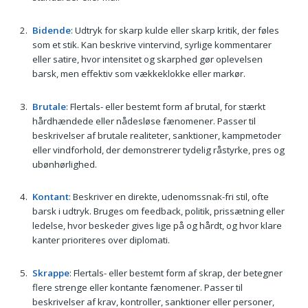
Bidende
: Udtryk for skarp kulde eller skarp kritik, der føles
som et stik. Kan beskrive vintervind, syrlige kommentarer
eller satire, hvor intensitet og skarphed gør oplevelsen
barsk, men effektiv som vækkeklokke eller markør.
Brutale
: Flertals- eller bestemt form af brutal, for stærkt
hårdhændede eller nådesløse fænomener. Passer til
beskrivelser af brutale realiteter, sanktioner, kampmetoder
eller vindforhold, der demonstrerer tydelig råstyrke, pres og
ubønhørlighed.
Kontant
: Beskriver en direkte, udenomssnak-fri stil, ofte
barsk i udtryk. Bruges om feedback, politik, prissætning eller
ledelse, hvor beskeder gives lige på og hårdt, og hvor klare
kanter prioriteres over diplomati.
Skrappe
: Flertals- eller bestemt form af skrap, der betegner
flere strenge eller kontante fænomener. Passer til
beskrivelser af krav, kontroller, sanktioner eller personer,