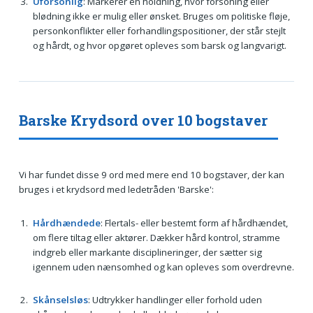
Uforsonlig
: Markerer en holdning, hvor forsoning eller
blødning ikke er mulig eller ønsket. Bruges om politiske fløje,
personkonflikter eller forhandlingspositioner, der står stejlt
og hårdt, og hvor opgøret opleves som barsk og langvarigt.
Barske Krydsord over 10 bogstaver
Vi har fundet disse 9 ord med mere end 10 bogstaver, der kan
bruges i et krydsord med ledetråden 'Barske':
Hårdhændede
: Flertals- eller bestemt form af hårdhændet,
om flere tiltag eller aktører. Dækker hård kontrol, stramme
indgreb eller markante disciplineringer, der sætter sig
igennem uden nænsomhed og kan opleves som overdrevne.
Skånselsløs
: Udtrykker handlinger eller forhold uden