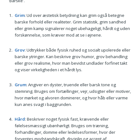
'Barske'.
Grim
: Ud over æstetisk betydning kan grim også betegne
barske forhold eller realiteter. Grim statistik, grim sandhed
eller grim kamp signalerer noget ubehageligt, hårdt og uden
forskønnelse, som kræver mod at se i øjnene.
Grov
: Udtrykker både fysisk ruhed og socialt upolerede eller
barske ytringer. Kan beskrive grov humor, grov behandling
eller grov realisme, hvor man bevidst undlader forfinet takt
og viser virkeligheden i et hårdt lys.
Grum
: Angiver en dyster, truende eller barsk tone og
stemning. Bruges om fortællinger, vejr, udsigter eller motiver,
hvor mørket og alvoren dominerer, og hvor håb eller varme
kun anes svagt i baggrunden.
Hård
: Beskriver noget fysisk fast, krævende eller
følelsesmæssigt ubønhørligt. Bruges om træning,
forhandlinger, domme eller ledelsesformer, hvor der
forventes modstandskraft, disciplin og accept af