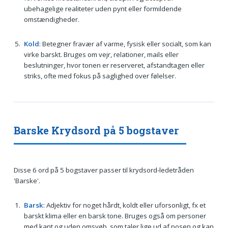
ubehagelige realiteter uden pynt eller formildende
omstændigheder.
Kold
: Betegner fravær af varme, fysisk eller socialt, som kan
virke barskt. Bruges om vejr, relationer, mails eller
beslutninger, hvor tonen er reserveret, afstandtagen eller
striks, ofte med fokus på saglighed over følelser.
Barske Krydsord på 5 bogstaver
Disse 6 ord på 5 bogstaver passer til krydsord-ledetråden
'Barske'.
Barsk
: Adjektiv for noget hårdt, koldt eller uforsonligt, fx et
barskt klima eller en barsk tone. Bruges også om personer
med kant og uden omsvøb, som taler lige ud af posen og kan