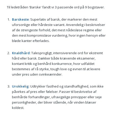
Til ledetråden 'Barske' fandt vi 3 passende ord på 9 bogstaver.
Barskeste
: Superlativ af barsk, der markerer den mest
uforsonlige eller hårdeste variant. Anvendelig i beskrivelser
af de strengeste forhold, det mest nådesløse regime eller
den mest kompromisløse vurdering, hvor ingen hensyn eller
bløde kanter efterlades.
Knaldhård
: Talesprogligt, intensiverende ord for ekstremt
hård eller barsk. Dækker både krævende eksamener,
kontant kritik og benhård konkurrence, hvor udfaldet
bestemmes af rå styrke, tough love og evnen til at levere
under pres uden svinkeærinder.
Urokkelig
: Udtrykker fasthed og standhaftighed, som ikke
påvirkes af pres eller følelser. Passer til beskrivelse af
benhårde forhandlinger, ufravigelige principper eller seje
personligheder, der bliver stående, når vinden blæser
koldest.