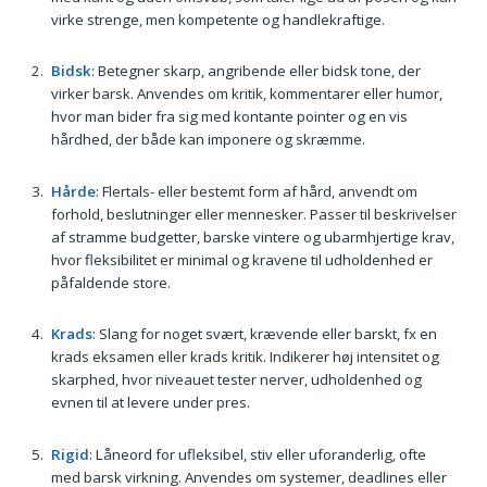
virke strenge, men kompetente og handlekraftige.
Bidsk
: Betegner skarp, angribende eller bidsk tone, der
virker barsk. Anvendes om kritik, kommentarer eller humor,
hvor man bider fra sig med kontante pointer og en vis
hårdhed, der både kan imponere og skræmme.
Hårde
: Flertals- eller bestemt form af hård, anvendt om
forhold, beslutninger eller mennesker. Passer til beskrivelser
af stramme budgetter, barske vintere og ubarmhjertige krav,
hvor fleksibilitet er minimal og kravene til udholdenhed er
påfaldende store.
Krads
: Slang for noget svært, krævende eller barskt, fx en
krads eksamen eller krads kritik. Indikerer høj intensitet og
skarphed, hvor niveauet tester nerver, udholdenhed og
evnen til at levere under pres.
Rigid
: Låneord for ufleksibel, stiv eller uforanderlig, ofte
med barsk virkning. Anvendes om systemer, deadlines eller