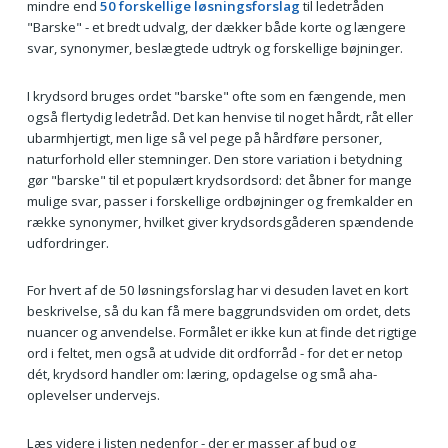
mindre end
50 forskellige løsningsforslag
til ledetråden
"Barske" - et bredt udvalg, der dækker både korte og længere
svar, synonymer, beslægtede udtryk og forskellige bøjninger.
I krydsord bruges ordet "barske" ofte som en fængende, men
også flertydig ledetråd. Det kan henvise til noget hårdt, råt eller
ubarmhjertigt, men lige så vel pege på hårdføre personer,
naturforhold eller stemninger. Den store variation i betydning
gør "barske" til et populært krydsordsord: det åbner for mange
mulige svar, passer i forskellige ordbøjninger og fremkalder en
række synonymer, hvilket giver krydsordsgåderen spændende
udfordringer.
For hvert af de 50 løsningsforslag har vi desuden lavet en kort
beskrivelse, så du kan få mere baggrundsviden om ordet, dets
nuancer og anvendelse. Formålet er ikke kun at finde det rigtige
ord i feltet, men også at udvide dit ordforråd - for det er netop
dét, krydsord handler om: læring, opdagelse og små aha-
oplevelser undervejs.
Læs videre i listen nedenfor - der er masser af bud og