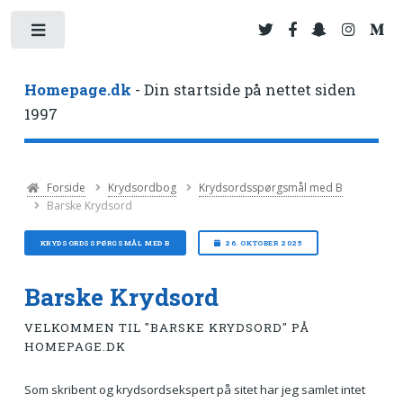
Toggle
Homepage.dk
- Din startside på nettet siden
1997
Forside
Krydsordbog
Krydsordsspørgsmål med B
Barske Krydsord
KRYDSORDSSPØRGSMÅL MED B
26. OKTOBER 2025
Barske Krydsord
VELKOMMEN TIL "BARSKE KRYDSORD" PÅ
HOMEPAGE.DK
Som skribent og krydsordsekspert på sitet har jeg samlet intet