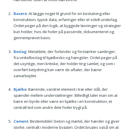
Basere
: At lægge noget til grund for en beslutning eller
konstruktion, typisk data, erfaringer eller et solidt underlag.
Ordet peger på den logik, at byggede løsninger og strategier
kun holder, hvis de hviler på passende, dokumenteret og
gennemprøvet basis.
Beslag
: Metaldele, der forbinder og forstærker samlinger,
fra vinkelbeslag til bjælkesko og hængsler. Ordet peger på
det usynlige, men kritiske, der holder ting samlet, og som i
overført betydning kan være de aftaler, der bærer
samarbejdet.
Bjælke
: Bærende, vandret element i træ eller stål, der
spænder mellem understøtninger. Billedligt taler man om at
bære en byrde eller være en bjælke i en konstruktion, et
centralt led som andre dele hviler trygt på.
Cement
: Bindemiddel i beton og mørtel, der hærder og giver
styrke, centralt i moderne byggeri. Ordet bruges også om at