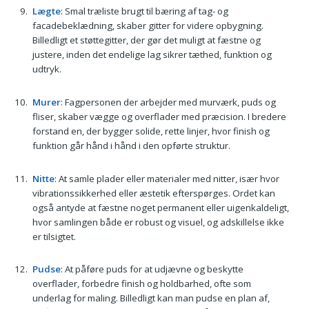
Lægte
: Smal træliste brugt til bæring af tag- og
facadebeklædning, skaber gitter for videre opbygning.
Billedligt et støttegitter, der gør det muligt at fæstne og
justere, inden det endelige lag sikrer tæthed, funktion og
udtryk.
Murer
: Fagpersonen der arbejder med murværk, puds og
fliser, skaber vægge og overflader med præcision. I bredere
forstand en, der bygger solide, rette linjer, hvor finish og
funktion går hånd i hånd i den opførte struktur.
Nitte
: At samle plader eller materialer med nitter, især hvor
vibrationssikkerhed eller æstetik efterspørges. Ordet kan
også antyde at fæstne noget permanent eller uigenkaldeligt,
hvor samlingen både er robust og visuel, og adskillelse ikke
er tilsigtet.
Pudse
: At påføre puds for at udjævne og beskytte
overflader, forbedre finish og holdbarhed, ofte som
underlag for maling. Billedligt kan man pudse en plan af,