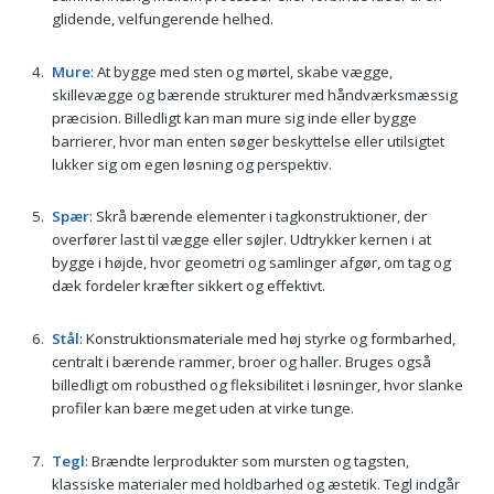
glidende, velfungerende helhed.
Mure
: At bygge med sten og mørtel, skabe vægge,
skillevægge og bærende strukturer med håndværksmæssig
præcision. Billedligt kan man mure sig inde eller bygge
barrierer, hvor man enten søger beskyttelse eller utilsigtet
lukker sig om egen løsning og perspektiv.
Spær
: Skrå bærende elementer i tagkonstruktioner, der
overfører last til vægge eller søjler. Udtrykker kernen i at
bygge i højde, hvor geometri og samlinger afgør, om tag og
dæk fordeler kræfter sikkert og effektivt.
Stål
: Konstruktionsmateriale med høj styrke og formbarhed,
centralt i bærende rammer, broer og haller. Bruges også
billedligt om robusthed og fleksibilitet i løsninger, hvor slanke
profiler kan bære meget uden at virke tunge.
Tegl
: Brændte lerprodukter som mursten og tagsten,
klassiske materialer med holdbarhed og æstetik. Tegl indgår