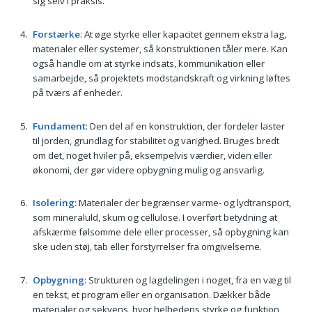
sig selv i praksis.
Forstærke
: At øge styrke eller kapacitet gennem ekstra lag,
materialer eller systemer, så konstruktionen tåler mere. Kan
også handle om at styrke indsats, kommunikation eller
samarbejde, så projektets modstandskraft og virkning løftes
på tværs af enheder.
Fundament
: Den del af en konstruktion, der fordeler laster
til jorden, grundlag for stabilitet og varighed. Bruges bredt
om det, noget hviler på, eksempelvis værdier, viden eller
økonomi, der gør videre opbygning mulig og ansvarlig.
Isolering
: Materialer der begrænser varme- og lydtransport,
som mineraluld, skum og cellulose. I overført betydning at
afskærme følsomme dele eller processer, så opbygning kan
ske uden støj, tab eller forstyrrelser fra omgivelserne.
Opbygning
: Strukturen og lagdelingen i noget, fra en væg til
en tekst, et program eller en organisation. Dækker både
materialer og sekvens, hvor helhedens styrke og funktion