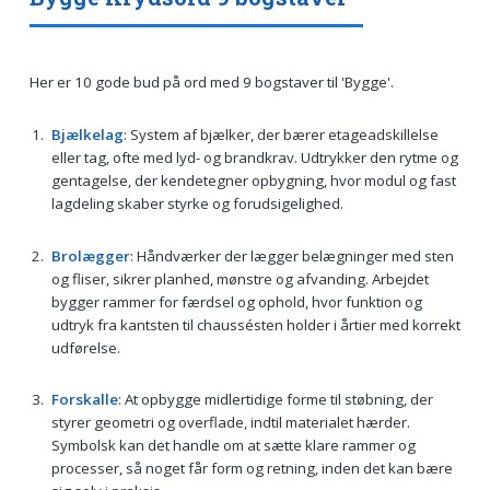
Her er 10 gode bud på ord med 9 bogstaver til 'Bygge'.
Bjælkelag
: System af bjælker, der bærer etageadskillelse
eller tag, ofte med lyd- og brandkrav. Udtrykker den rytme og
gentagelse, der kendetegner opbygning, hvor modul og fast
lagdeling skaber styrke og forudsigelighed.
Brolægger
: Håndværker der lægger belægninger med sten
og fliser, sikrer planhed, mønstre og afvanding. Arbejdet
bygger rammer for færdsel og ophold, hvor funktion og
udtryk fra kantsten til chaussésten holder i årtier med korrekt
udførelse.
Forskalle
: At opbygge midlertidige forme til støbning, der
styrer geometri og overflade, indtil materialet hærder.
Symbolsk kan det handle om at sætte klare rammer og
processer, så noget får form og retning, inden det kan bære