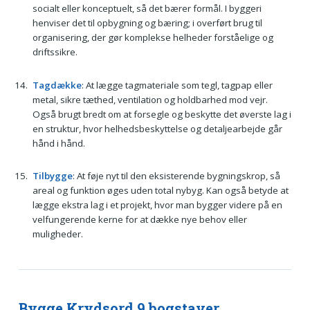
socialt eller konceptuelt, så det bærer formål. I byggeri
henviser det til opbygning og bæring; i overført brug til
organisering, der gør komplekse helheder forståelige og
driftssikre.
Tagdække
: At lægge tagmateriale som tegl, tagpap eller
metal, sikre tæthed, ventilation og holdbarhed mod vejr.
Også brugt bredt om at forsegle og beskytte det øverste lag i
en struktur, hvor helhedsbeskyttelse og detaljearbejde går
hånd i hånd.
Tilbygge
: At føje nyt til den eksisterende bygningskrop, så
areal og funktion øges uden total nybyg. Kan også betyde at
lægge ekstra lag i et projekt, hvor man bygger videre på en
velfungerende kerne for at dække nye behov eller
muligheder.
Bygge Krydsord 9 bogstaver