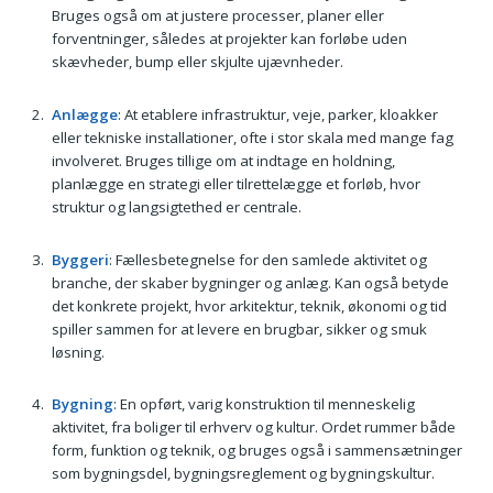
Bruges også om at justere processer, planer eller
forventninger, således at projekter kan forløbe uden
skævheder, bump eller skjulte ujævnheder.
Anlægge
: At etablere infrastruktur, veje, parker, kloakker
eller tekniske installationer, ofte i stor skala med mange fag
involveret. Bruges tillige om at indtage en holdning,
planlægge en strategi eller tilrettelægge et forløb, hvor
struktur og langsigtethed er centrale.
Byggeri
: Fællesbetegnelse for den samlede aktivitet og
branche, der skaber bygninger og anlæg. Kan også betyde
det konkrete projekt, hvor arkitektur, teknik, økonomi og tid
spiller sammen for at levere en brugbar, sikker og smuk
løsning.
Bygning
: En opført, varig konstruktion til menneskelig
aktivitet, fra boliger til erhverv og kultur. Ordet rummer både
form, funktion og teknik, og bruges også i sammensætninger
som bygningsdel, bygningsreglement og bygningskultur.