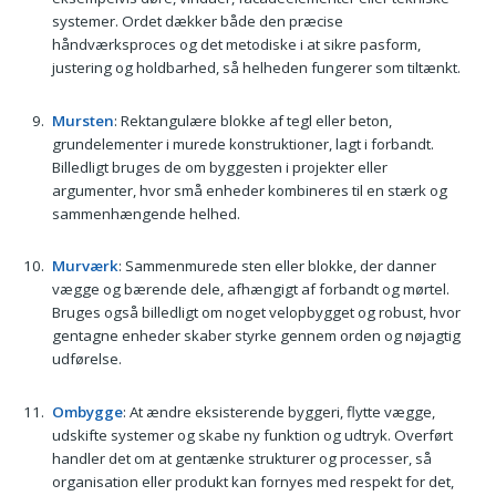
systemer. Ordet dækker både den præcise
håndværksproces og det metodiske i at sikre pasform,
justering og holdbarhed, så helheden fungerer som tiltænkt.
Mursten
: Rektangulære blokke af tegl eller beton,
grundelementer i murede konstruktioner, lagt i forbandt.
Billedligt bruges de om byggesten i projekter eller
argumenter, hvor små enheder kombineres til en stærk og
sammenhængende helhed.
Murværk
: Sammenmurede sten eller blokke, der danner
vægge og bærende dele, afhængigt af forbandt og mørtel.
Bruges også billedligt om noget velopbygget og robust, hvor
gentagne enheder skaber styrke gennem orden og nøjagtig
udførelse.
Ombygge
: At ændre eksisterende byggeri, flytte vægge,
udskifte systemer og skabe ny funktion og udtryk. Overført
handler det om at gentænke strukturer og processer, så
organisation eller produkt kan fornyes med respekt for det,