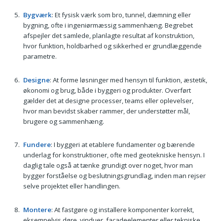
Bygværk
: Et fysisk værk som bro, tunnel, dæmning eller
bygning, ofte i ingeniørmæssig sammenhæng. Begrebet
afspejler det samlede, planlagte resultat af konstruktion,
hvor funktion, holdbarhed og sikkerhed er grundlæggende
parametre.
Designe
: At forme løsninger med hensyn til funktion, æstetik,
økonomi og brug, både i byggeri og produkter. Overført
gælder det at designe processer, teams eller oplevelser,
hvor man bevidst skaber rammer, der understøtter mål,
brugere og sammenhæng.
Fundere
: I byggeri at etablere fundamenter og bærende
underlag for konstruktioner, ofte med geotekniske hensyn. I
daglig tale også at tænke grundigt over noget, hvor man
bygger forståelse og beslutningsgrundlag, inden man rejser
selve projektet eller handlingen.
Montere
: At fastgøre og installere komponenter korrekt,
eksempelvis døre, vinduer, facadeelementer eller tekniske