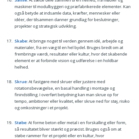
Samle
: At sætte dele sammen til en helhed, fra møbler og
maskiner til modulbyggeri og præfabrikerede elementer. Kan
også betyde at indsamle data, kræfter, mennesker eller
idéer, der tilsammen danner grundlag for beslutninger,
projekter og strategisk udvikling.
Skabe
: At bringe noget til verden gennem idé, arbejde og
materialer, fra en væg til en hel bydel. Bruges bredt om at
frembringe værdi, resultater eller kultur, hvor det skabende
element er at forbinde vision og udførelse i en holdbar
helhed.
Skrue
: At fastgøre med skruer eller justere med
rotationsbevægelse, en basal handling i montage og
finindstilling. I overført betydning kan man skrue op for
tempo, ambitioner eller kvalitet, eller skrue ned for støj, risiko
og omkostninger i et projekt.
Støbe
: At forme beton eller metal i en forskalling eller form,
så resultatet bliver stærkt og præcist. Bruges også om at
støbe rammer for et projekt eller en kultur, hvor