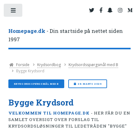
Toggle
Homepage.dk
- Din startside på nettet siden
1997
Forside
Krydsordbog
Krydsordsspørgsmål med B
Bygge Krydsord
KRYDSORDSSPØRGSMÅL MED B
28. MARTS 2026
Bygge Krydsord
VELKOMMEN TIL HOMEPAGE.DK
- HER FÅR DU EN
SAMLET OVERSIGT OVER FORSLAG TIL
KRYDSORDSLØSNINGER TIL LEDETRÅDEN "BYGGE"