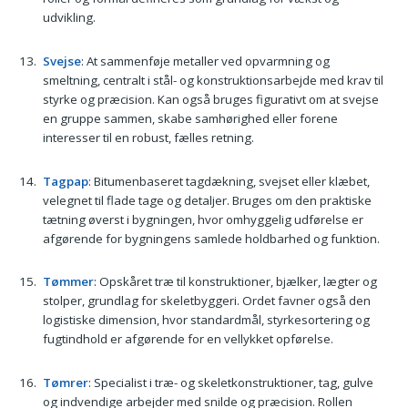
udvikling.
Svejse
: At sammenføje metaller ved opvarmning og
smeltning, centralt i stål- og konstruktionsarbejde med krav til
styrke og præcision. Kan også bruges figurativt om at svejse
en gruppe sammen, skabe samhørighed eller forene
interesser til en robust, fælles retning.
Tagpap
: Bitumenbaseret tagdækning, svejset eller klæbet,
velegnet til flade tage og detaljer. Bruges om den praktiske
tætning øverst i bygningen, hvor omhyggelig udførelse er
afgørende for bygningens samlede holdbarhed og funktion.
Tømmer
: Opskåret træ til konstruktioner, bjælker, lægter og
stolper, grundlag for skeletbyggeri. Ordet favner også den
logistiske dimension, hvor standardmål, styrkesortering og
fugtindhold er afgørende for en vellykket opførelse.
Tømrer
: Specialist i træ- og skeletkonstruktioner, tag, gulve
og indvendige arbejder med snilde og præcision. Rollen