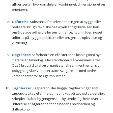
afhænger af, hvordan dele er kombineret, dimensioneret og
prioriteret.
Opførelse
: Substantiv for selve handlingen at bygge eller
realisere, brugt i tekniske beskrivelser og tilladelser. Kan
også betyde adfærd eller performance, hvor måden noget
udføres på, bygger publikum eller brugernes oplevelse og
vurdering.
Opgradere
: At forbedre en eksisterende løsning med nye
materialer, teknologi eller standarder, så ydeevnen løftes.
Også brugt i digital og organisatorisk sammenhæng, hvor
opbygning sker ved at erstatte svagere led med bedre
komponenter for at øge robusthed.
Tagdækker
: Fagperson, der lægger tagdækninger som
tagpap, tegltag eller metal, med fokus på tæthed og detaljer.
Arbejdet skaber bygningens beskyttende låg, hvor præcis
udførelse er afgørende for helhedens holdbarhed og
driftsøkonomi.