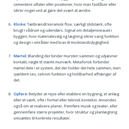
cementere aftaler eller positioner, hvor man fastlåser eller
sikrer noget ved at gøre det svært at ændre.
Klinke
: Tætbrændt keramisk flise, særligt slidstærk, ofte
brugt i vådrum og udendørs. Signal om detaljeniveauet i
byggeri, hvor materialevalg og lægning sikrer varig funktion
og design i områder med krav til modstandsdygtighed.
Mørtel
: Blanding der binder mursten sammen og udjævner
kontakt, nøgle til stærkt murværk. Metaforisk forbinder
mørtel dele i et system, det der holder det hele sammen, men
sjældent ses, selvom funktion og holdbarhed afhænger af
det.
Opføre
: Betyder at rejse eller etablere en bygning, et anlæg
eller et værk, ofte i formel eller teknisk kontekst. Anvendes
også om at realisere planer, fremføre musik og teater, eller
gennemføre større projekter, hvor struktur og planlægning
omsættes til konkrete resultater.