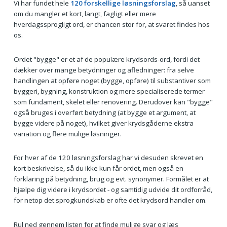
Vi har fundet hele
120 forskellige løsningsforslag
, så uanset
om du mangler et kort, langt, fagligt eller mere
hverdagssprogligt ord, er chancen stor for, at svaret findes hos
os.
Ordet "bygge" er et af de populære krydsords-ord, fordi det
dækker over mange betydninger og afledninger: fra selve
handlingen at opføre noget (bygge, opføre) til substantiver som
byggeri, bygning, konstruktion og mere specialiserede termer
som fundament, skelet eller renovering. Derudover kan "bygge"
også bruges i overført betydning (at bygge et argument, at
bygge videre på noget), hvilket giver krydsgåderne ekstra
variation og flere mulige løsninger.
For hver af de 120 løsningsforslag har vi desuden skrevet en
kort beskrivelse, så du ikke kun får ordet, men også en
forklaring på betydning, brug og evt. synonymer. Formålet er at
hjælpe dig videre i krydsordet - og samtidig udvide dit ordforråd,
for netop det sprogkundskab er ofte det krydsord handler om.
Rul ned gennem listen for at finde mulige svar og læs