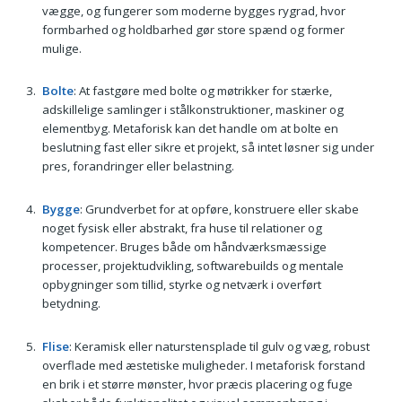
vægge, og fungerer som moderne bygges rygrad, hvor
formbarhed og holdbarhed gør store spænd og former
mulige.
Bolte
: At fastgøre med bolte og møtrikker for stærke,
adskillelige samlinger i stålkonstruktioner, maskiner og
elementbyg. Metaforisk kan det handle om at bolte en
beslutning fast eller sikre et projekt, så intet løsner sig under
pres, forandringer eller belastning.
Bygge
: Grundverbet for at opføre, konstruere eller skabe
noget fysisk eller abstrakt, fra huse til relationer og
kompetencer. Bruges både om håndværksmæssige
processer, projektudvikling, softwarebuilds og mentale
opbygninger som tillid, styrke og netværk i overført
betydning.
Flise
: Keramisk eller naturstensplade til gulv og væg, robust
overflade med æstetiske muligheder. I metaforisk forstand
en brik i et større mønster, hvor præcis placering og fuge