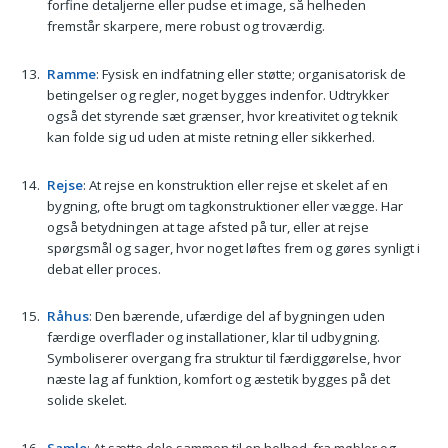
forfine detaljerne eller pudse et image, så helheden
fremstår skarpere, mere robust og troværdig.
Ramme
: Fysisk en indfatning eller støtte; organisatorisk de
betingelser og regler, noget bygges indenfor. Udtrykker
også det styrende sæt grænser, hvor kreativitet og teknik
kan folde sig ud uden at miste retning eller sikkerhed.
Rejse
: At rejse en konstruktion eller rejse et skelet af en
bygning, ofte brugt om tagkonstruktioner eller vægge. Har
også betydningen at tage afsted på tur, eller at rejse
spørgsmål og sager, hvor noget løftes frem og gøres synligt i
debat eller proces.
Råhus
: Den bærende, ufærdige del af bygningen uden
færdige overflader og installationer, klar til udbygning.
Symboliserer overgang fra struktur til færdiggørelse, hvor
næste lag af funktion, komfort og æstetik bygges på det
solide skelet.