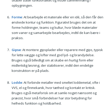
skaber både funktionalitet og visuel sammenhæng i
opbygningen.
Forme
: At bearbejde et materiale eller en idé, så den får den
ønskede kontur og funktion. Figurativt bruges det om at
forme holdninger, teams og kultur, hvor bløde materialer
som vaner og samarbejde bearbejdes, indtil de kan bære i
praksis.
Gipse
: At montere gipsplader eller reparere med gips, typisk
for lette vægge og lofter med god lyd- og brandydelse.
Bruges også billedligt om at skabe en hurtig form eller
midlertidig løsning, der stabiliserer, indtil den endelige
konstruktion er på plads.
Lodde
: At forbinde metaller med smeltet loddemetal, ofte i
VVS, el og finmekanik, hvor tæthed og kontakt er kritisk.
Bruges også metaforisk om at samle noget nænsomt og
præcist, hvor små forbindelser har stor betydning for
helheds funktion og holdbarhed.