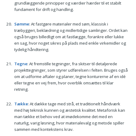
grundlæggende principper og værdier hærder til et stabilt
fundament for drift og handling.
Sømme
: At fastgøre materialer med søm, klassisk i
træbyggeri, beklædning og midlertidige samlinger. Ordet kan
også bruges billedligt om at fastlægge, forankre eller lukke
en sag, hvor noget sikres på plads med enkle virkemidler og
tydelig håndtering.
Tegne
: At fremstille tegninger, fra skitser til detaljerede
projekttegninger, som styrer udførelsen i felten. Bruges også
om at udforme aftaler og planer, tegne konturerne af en idé
eller tegne en vej frem, hvor overblik omsættes til klar
retning.
Tække
: At dække tage med strå, et traditionelt håndværk
med høj teknisk kunnen og æstetisk kvalitet. Metaforisk kan
man tække et behov ved at imødekomme det med en
naturlig, varig løsning, hvor materialevalg og metode spiller
sammen med kontekstens krav.