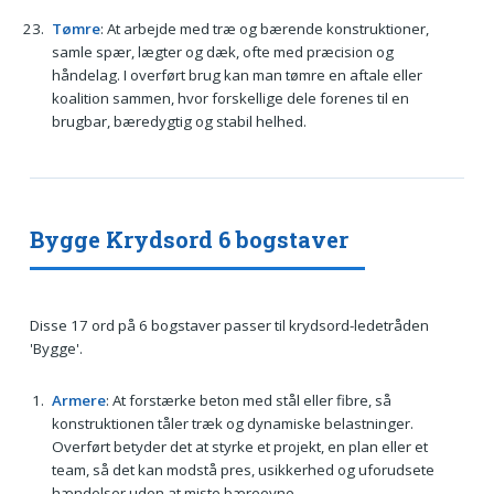
Tømre
: At arbejde med træ og bærende konstruktioner,
samle spær, lægter og dæk, ofte med præcision og
håndelag. I overført brug kan man tømre en aftale eller
koalition sammen, hvor forskellige dele forenes til en
brugbar, bæredygtig og stabil helhed.
Bygge Krydsord 6 bogstaver
Disse 17 ord på 6 bogstaver passer til krydsord-ledetråden
'Bygge'.
Armere
: At forstærke beton med stål eller fibre, så
konstruktionen tåler træk og dynamiske belastninger.
Overført betyder det at styrke et projekt, en plan eller et
team, så det kan modstå pres, usikkerhed og uforudsete
hændelser uden at miste bæreevne.