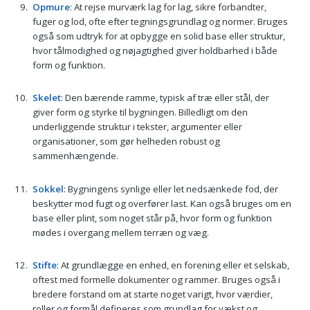
Opmure
: At rejse murværk lag for lag, sikre forbandter,
fuger og lod, ofte efter tegningsgrundlag og normer. Bruges
også som udtryk for at opbygge en solid base eller struktur,
hvor tålmodighed og nøjagtighed giver holdbarhed i både
form og funktion.
Skelet
: Den bærende ramme, typisk af træ eller stål, der
giver form og styrke til bygningen. Billedligt om den
underliggende struktur i tekster, argumenter eller
organisationer, som gør helheden robust og
sammenhængende.
Sokkel
: Bygningens synlige eller let nedsænkede fod, der
beskytter mod fugt og overfører last. Kan også bruges om en
base eller plint, som noget står på, hvor form og funktion
mødes i overgang mellem terræn og væg.
Stifte
: At grundlægge en enhed, en forening eller et selskab,
oftest med formelle dokumenter og rammer. Bruges også i
bredere forstand om at starte noget varigt, hvor værdier,
roller og formål defineres som grundlag for vækst og