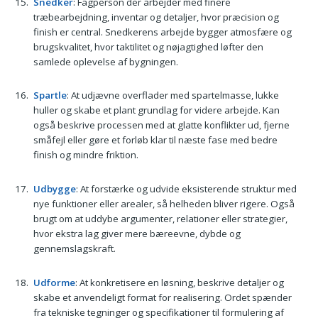
Snedker
: Fagperson der arbejder med finere
træbearbejdning, inventar og detaljer, hvor præcision og
finish er central. Snedkerens arbejde bygger atmosfære og
brugskvalitet, hvor taktilitet og nøjagtighed løfter den
samlede oplevelse af bygningen.
Spartle
: At udjævne overflader med spartelmasse, lukke
huller og skabe et plant grundlag for videre arbejde. Kan
også beskrive processen med at glatte konflikter ud, fjerne
småfejl eller gøre et forløb klar til næste fase med bedre
finish og mindre friktion.
Udbygge
: At forstærke og udvide eksisterende struktur med
nye funktioner eller arealer, så helheden bliver rigere. Også
brugt om at uddybe argumenter, relationer eller strategier,
hvor ekstra lag giver mere bæreevne, dybde og
gennemslagskraft.
Udforme
: At konkretisere en løsning, beskrive detaljer og
skabe et anvendeligt format for realisering. Ordet spænder
fra tekniske tegninger og specifikationer til formulering af