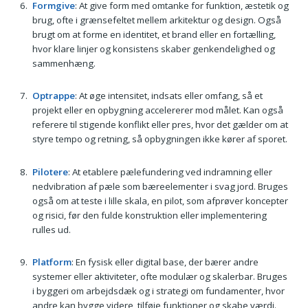
Formgive
: At give form med omtanke for funktion, æstetik og
brug, ofte i grænsefeltet mellem arkitektur og design. Også
brugt om at forme en identitet, et brand eller en fortælling,
hvor klare linjer og konsistens skaber genkendelighed og
sammenhæng.
Optrappe
: At øge intensitet, indsats eller omfang, så et
projekt eller en opbygning accelererer mod målet. Kan også
referere til stigende konflikt eller pres, hvor det gælder om at
styre tempo og retning, så opbygningen ikke kører af sporet.
Pilotere
: At etablere pælefundering ved indramning eller
nedvibration af pæle som bæreelementer i svag jord. Bruges
også om at teste i lille skala, en pilot, som afprøver koncepter
og risici, før den fulde konstruktion eller implementering
rulles ud.
Platform
: En fysisk eller digital base, der bærer andre
systemer eller aktiviteter, ofte modulær og skalerbar. Bruges
i byggeri om arbejdsdæk og i strategi om fundamenter, hvor
andre kan bygge videre, tilføje funktioner og skabe værdi.