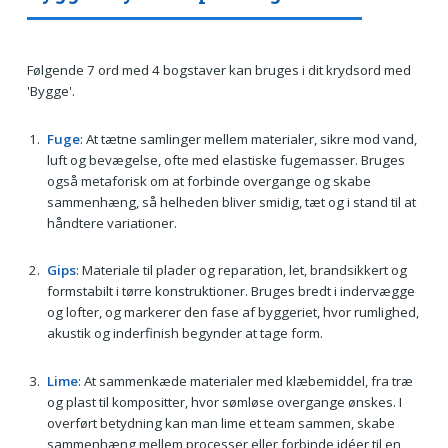
Følgende 7 ord med 4 bogstaver kan bruges i dit krydsord med
'Bygge'.
Fuge
: At tætne samlinger mellem materialer, sikre mod vand,
luft og bevægelse, ofte med elastiske fugemasser. Bruges
også metaforisk om at forbinde overgange og skabe
sammenhæng, så helheden bliver smidig, tæt og i stand til at
håndtere variationer.
Gips
: Materiale til plader og reparation, let, brandsikkert og
formstabilt i tørre konstruktioner. Bruges bredt i indervægge
og lofter, og markerer den fase af byggeriet, hvor rumlighed,
akustik og inderfinish begynder at tage form.
Lime
: At sammenkæde materialer med klæbemiddel, fra træ
og plast til kompositter, hvor sømløse overgange ønskes. I
overført betydning kan man lime et team sammen, skabe
sammenhæng mellem processer eller forbinde idéer til en