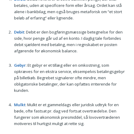
betales, uden at specificere form eller årsag. Ordet kan stå
alene i bankbilag, men også bruges metaforisk om “et stort
beløb af erfaring” eller lignende.
Debit
: Debit er den bogføringsmæssige betegnelse for den
side, hvor penge går ud af en konto. I daglig tale forbindes
debit sjældent med betaling, men i regnskabet er posten
afgørende for økonomisk balance.
Gebyr
: Et gebyr er et tillæg eller en omkostning, som
opkræves for en ekstra service, eksempelvis betalingsgebyr
på billetkøb. Begrebet signalerer ofte mindre, men
obligatoriske betalinger, der kan opfattes irriterende for
kunden.
Mulkt
: Mulkt er et gammeldags eller juridisk udtryk for en
bøde, ofte fastsat pr. dag ved fortsat overtrædelse. Den
fungerer som økonomisk presmiddel, så lovovertræderen
motiveres til hurtigst muligt at rette sig.