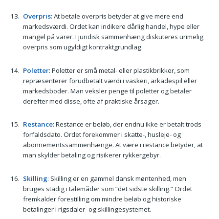
Overpris
: At betale overpris betyder at give mere end
markedsværdi. Ordet kan indikere dårlig handel, hype eller
mangel på varer. I juridisk sammenhæng diskuteres urimelig
overpris som ugyldigt kontraktgrundlag.
Poletter
: Poletter er små metal- eller plastikbrikker, som
repræsenterer forudbetalt værdi i vaskeri, arkadespil eller
markedsboder. Man veksler penge til poletter og betaler
derefter med disse, ofte af praktiske årsager.
Restance
: Restance er beløb, der endnu ikke er betalt trods
forfaldsdato. Ordet forekommer i skatte-, husleje- og
abonnementssammenhænge. At være i restance betyder, at
man skylder betaling og risikerer rykkergebyr.
Skilling
: Skilling er en gammel dansk møntenhed, men
bruges stadig i talemåder som “det sidste skilling.” Ordet
fremkalder forestilling om mindre beløb og historiske
betalinger i rigsdaler- og skillingesystemet.