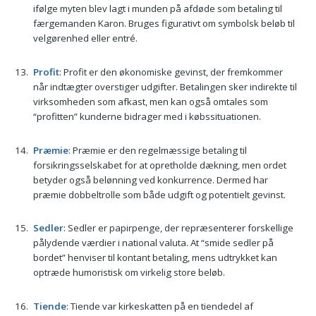
ifølge myten blev lagt i munden på afdøde som betaling til
færgemanden Karon. Bruges figurativt om symbolsk beløb til
velgørenhed eller entré.
Profit
: Profit er den økonomiske gevinst, der fremkommer
når indtægter overstiger udgifter. Betalingen sker indirekte til
virksomheden som afkast, men kan også omtales som
“profitten” kunderne bidrager med i købssituationen.
Præmie
: Præmie er den regelmæssige betaling til
forsikringsselskabet for at opretholde dækning, men ordet
betyder også belønning ved konkurrence. Dermed har
præmie dobbeltrolle som både udgift og potentielt gevinst.
Sedler
: Sedler er papirpenge, der repræsenterer forskellige
pålydende værdier i national valuta. At “smide sedler på
bordet” henviser til kontant betaling, mens udtrykket kan
optræde humoristisk om virkelig store beløb.
Tiende
: Tiende var kirkeskatten på en tiendedel af