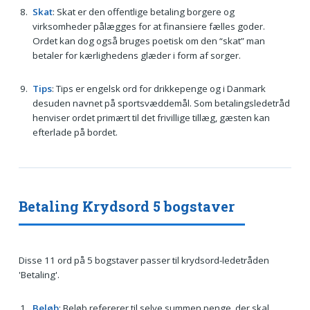
Skat
: Skat er den offentlige betaling borgere og
virksomheder pålægges for at finansiere fælles goder.
Ordet kan dog også bruges poetisk om den “skat” man
betaler for kærlighedens glæder i form af sorger.
Tips
: Tips er engelsk ord for drikkepenge og i Danmark
desuden navnet på sportsvæddemål. Som betalingsledetråd
henviser ordet primært til det frivillige tillæg, gæsten kan
efterlade på bordet.
Betaling Krydsord 5 bogstaver
Disse 11 ord på 5 bogstaver passer til krydsord-ledetråden
'Betaling'.
Beløb
: Beløb refererer til selve summen penge, der skal