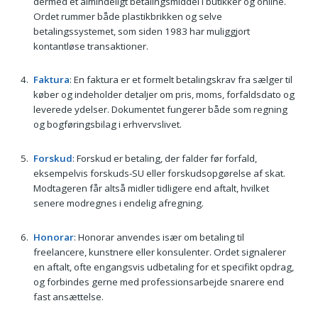
dermed et almindeligt betalingsmiddel i butikker og online.
Ordet rummer både plastikbrikken og selve
betalingssystemet, som siden 1983 har muliggjort
kontantløse transaktioner.
Faktura
: En faktura er et formelt betalingskrav fra sælger til
køber og indeholder detaljer om pris, moms, forfaldsdato og
leverede ydelser. Dokumentet fungerer både som regning
og bogføringsbilag i erhvervslivet.
Forskud
: Forskud er betaling, der falder før forfald,
eksempelvis forskuds-SU eller forskudsopgørelse af skat.
Modtageren får altså midler tidligere end aftalt, hvilket
senere modregnes i endelig afregning.
Honorar
: Honorar anvendes især om betaling til
freelancere, kunstnere eller konsulenter. Ordet signalerer
en aftalt, ofte engangsvis udbetaling for et specifikt opdrag,
og forbindes gerne med professionsarbejde snarere end
fast ansættelse.