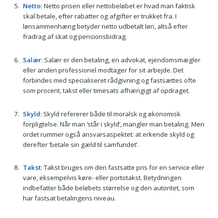
Netto
: Netto prisen eller nettobeløbet er hvad man faktisk
skal betale, efter rabatter og afgifter er trukket fra. I
lønsammenhæng betyder netto udbetalt løn, altså efter
fradrag af skat og pensionsbidrag.
Salær
: Salær er den betaling, en advokat, ejendomsmægler
eller anden professionel modtager for sit arbejde. Det
forbindes med specialiseret rådgivning og fastsættes ofte
som procent, takst eller timesats afhængigt af opdraget.
Skyld
: Skyld refererer både til moralsk og økonomisk
forpligtelse. Når man ‘står i skyld’, mangler man betaling. Men
ordet rummer også ansvarsaspektet: at erkende skyld og
derefter ‘betale sin gæld til samfundet’.
Takst
: Takst bruges om den fastsatte pris for en service eller
vare, eksempelvis køre- eller portotakst. Betydningen
indbefatter både beløbets størrelse og den autoritet, som
har fastsat betalingens niveau.