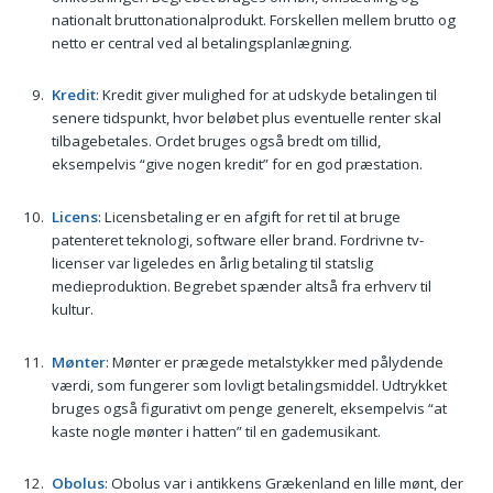
nationalt bruttonationalprodukt. Forskellen mellem brutto og
netto er central ved al betalingsplanlægning.
Kredit
: Kredit giver mulighed for at udskyde betalingen til
senere tidspunkt, hvor beløbet plus eventuelle renter skal
tilbagebetales. Ordet bruges også bredt om tillid,
eksempelvis “give nogen kredit” for en god præstation.
Licens
: Licensbetaling er en afgift for ret til at bruge
patenteret teknologi, software eller brand. Fordrivne tv-
licenser var ligeledes en årlig betaling til statslig
medieproduktion. Begrebet spænder altså fra erhverv til
kultur.
Mønter
: Mønter er prægede metalstykker med pålydende
værdi, som fungerer som lovligt betalingsmiddel. Udtrykket
bruges også figurativt om penge generelt, eksempelvis “at
kaste nogle mønter i hatten” til en gademusikant.
Obolus
: Obolus var i antikkens Grækenland en lille mønt, der