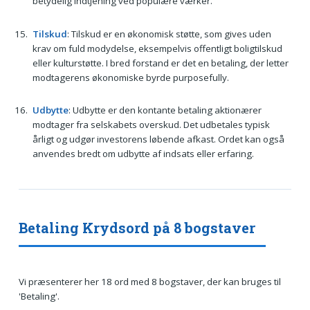
betydelig indtjening ved populære værker.
Tilskud
: Tilskud er en økonomisk støtte, som gives uden
krav om fuld modydelse, eksempelvis offentligt boligtilskud
eller kulturstøtte. I bred forstand er det en betaling, der letter
modtagerens økonomiske byrde purposefully.
Udbytte
: Udbytte er den kontante betaling aktionærer
modtager fra selskabets overskud. Det udbetales typisk
årligt og udgør investorens løbende afkast. Ordet kan også
anvendes bredt om udbytte af indsats eller erfaring.
Betaling Krydsord på 8 bogstaver
Vi præsenterer her 18 ord med 8 bogstaver, der kan bruges til
'Betaling'.