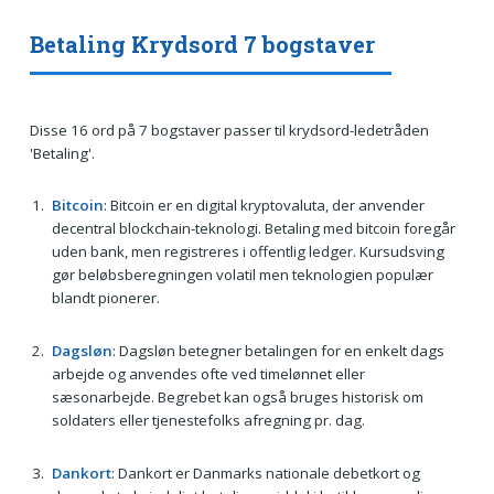
Betaling Krydsord 7 bogstaver
Disse 16 ord på 7 bogstaver passer til krydsord-ledetråden
'Betaling'.
Bitcoin
: Bitcoin er en digital kryptovaluta, der anvender
decentral blockchain-teknologi. Betaling med bitcoin foregår
uden bank, men registreres i offentlig ledger. Kursudsving
gør beløbsberegningen volatil men teknologien populær
blandt pionerer.
Dagsløn
: Dagsløn betegner betalingen for en enkelt dags
arbejde og anvendes ofte ved timelønnet eller
sæsonarbejde. Begrebet kan også bruges historisk om
soldaters eller tjenestefolks afregning pr. dag.
Dankort
: Dankort er Danmarks nationale debetkort og