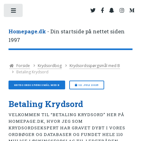
Toggle
Homepage.dk
- Din startside på nettet siden
1997
Forside
Krydsordbog
Krydsordsspørgsmål med B
Betaling Krydsord
KRYDSORDSSPØRGSMÅL MED B
12. JULI 2025
Betaling Krydsord
VELKOMMEN TIL “BETALING KRYDSORD” HER PÅ
HOMEPAGE.DK, HVOR JEG SOM
KRYDSORDSEKSPERT HAR GRAVET DYBT I VORES
ORDBØGER OG DATABASER OG FUNDET HELE 110