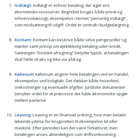
Indtægt
: Indtægt er enhver betaling, der øger ens
økonomiske ressourcer. Begrebet bruges både privat og
erhvervsmæssigt, eksempelvis i termet “personlig indtægt”,
som modsætning til udgift. Ordet er centralt i budgetlægning.
Kontant
: Kontant kan beskrive både selve pengesedler og
mønter samt princip om øjeblikkelig betaling uden kredit.
Sætningen “kontant afregning” betyder typisk, at betalingen
skal falde straks og ikke via afdrag.
Købesum
: Købesum angiver hele betalingen ved en handel,
eksempelvis ved boligkøb. Det dækker både hovedstol,
omkostninger og eventuelle afgifter. Juridiske dokumenter
benytter ordet for at præcisere det fulde økonomiske opgør
mellem parterne.
Leasing
: Leasing er en finansiel ordning, hvor man betaler
løbende ydelse for brugsretten til eksempelvis bil eller
maskine. Efter perioden kan der være forkøbsret, men
betalingen anses almindeligvis som driftsomkostning.