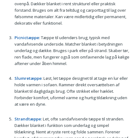
ovenpå. Dækker blanket i rent strukturel eller praktisk
forstand. Bruges om alt fra teltdug og carporttag til lag over
følsomme materialer. Kan være midlertidig eller permanent,
dekorativ eller funktionel.
Picnictæppe
: Tæppe til udendørs brug, typisk med
vandafvisende underside. Matcher blanket i betydningen
underlag og dække. Bruges i park eller på strand. Skaber tør,
ren flade, men fungerer også som omfavnende lag på kølige
aftener under åben himmel.
Slumretæppe
: Løst, let tæppe designet til at tage en lur eller
holde varmen i sofaen. Rammer direkt oversættelsen af
blanket til dagligdags brug. Ofte strikket eller hæklet.
Forbinder komfort, uformel varme og hurtig tildækning uden
at være en dyne.
Strandtæppe
: Let, ofte sandafvisende tæppe til stranden.
Dækker blanket i funktion som underlag og simpel
tildækning. Nemt at ryste rent og folde sammen. Forener