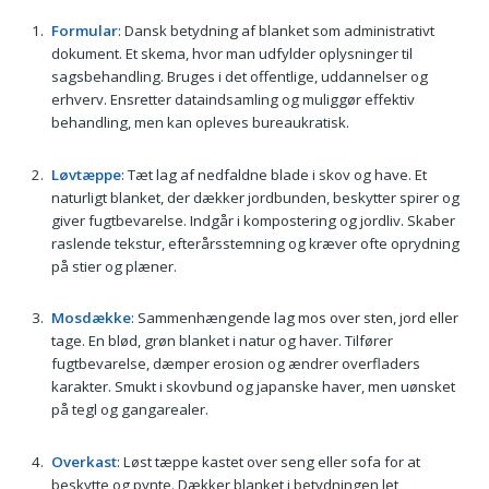
Formular
: Dansk betydning af blanket som administrativt
dokument. Et skema, hvor man udfylder oplysninger til
sagsbehandling. Bruges i det offentlige, uddannelser og
erhverv. Ensretter dataindsamling og muliggør effektiv
behandling, men kan opleves bureaukratisk.
Løvtæppe
: Tæt lag af nedfaldne blade i skov og have. Et
naturligt blanket, der dækker jordbunden, beskytter spirer og
giver fugtbevarelse. Indgår i kompostering og jordliv. Skaber
raslende tekstur, efterårsstemning og kræver ofte oprydning
på stier og plæner.
Mosdække
: Sammenhængende lag mos over sten, jord eller
tage. En blød, grøn blanket i natur og haver. Tilfører
fugtbevarelse, dæmper erosion og ændrer overfladers
karakter. Smukt i skovbund og japanske haver, men uønsket
på tegl og gangarealer.
Overkast
: Løst tæppe kastet over seng eller sofa for at
beskytte og pynte. Dækker blanket i betydningen let,