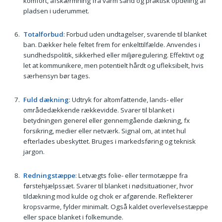
komfort, afskærmning fra varm sand og praktisk opdeling af
pladsen i uderummet.
Totalforbud
: Forbud uden undtagelser, svarende til blanket
ban. Dækker hele feltet frem for enkelttilfælde. Anvendes i
sundhedspolitik, sikkerhed eller miljøregulering. Effektivt og
let at kommunikere, men potentielt hårdt og ufleksibelt, hvis
særhensyn bør tages.
Fuld dækning
: Udtryk for altomfattende, lands- eller
områdedækkende rækkevidde. Svarer til blanket i
betydningen generel eller gennemgående dækning, fx
forsikring, medier eller netværk. Signal om, at intet hul
efterlades ubeskyttet. Bruges i markedsføring og teknisk
jargon.
Redningstæppe
: Letvægts folie- eller termotæppe fra
førstehjælpssæt. Svarer til blanket i nødsituationer, hvor
tildækning mod kulde og chok er afgørende. Reflekterer
kropsvarme, fylder minimalt. Også kaldet overlevelsestæppe
eller space blanket i folkemunde.