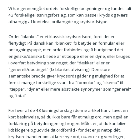
Vi har gennemgået ordets forskellige betydninger og fundet i alt
43 forskellige løsningsforslag, som kan passe i kryds og tværs
afhængig af kontekst, ordlængde og krydsordstype.
Ordet "blanket" er et klassisk krydsordsord, fordi det er
flertydigt. På dansk kan "blanket" fx betyde en formular eller
ansøgningspapir, men ordet forbindes også hurtigt med det
engelske/danske billede af et tæppe eller en dyne, eller bruges
i overført betydning som noget, der "dækker" eller er
"generelt/ubetinget" (fx blanket afvisning). Den store
semantiske bredde giver krydsordsgåder rig mulighed for at
føre til mange forskellige svar - fra "formular" og "skema" til
"tæppe", "dyne" eller mere abstrakte synonymer som "generel"
og "total".
For hver af de 43 løsningsforslag i denne artikel har vi lavet en
kort beskrivelse, så du ikke bare får et muligt ord, men også en
forklaring på betydningen og brugen. Målet er, at du kan blive
lidt klogere og udvide dit ordforråd - for det er jo netop dét,
krydsord handler om: at lære nye ord, nuancer og vendinger,