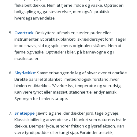
fleksibelt dække. Nem at fjerne, folde og vaske. Optræder i
boligstyling og gæsteværelser, men også i praktisk
hverdagsanvendelse.
Overtræk
: Beskyttere af møbler, sæder, puder eller
instrumenter. Et praktisk blanket i skræddersyet form. Tager
imod snavs, slid og spild, mens originalen skånes. Nem at
fjerne og vaske. Optræder i biler, på barnevogne og i
musikstudier.
Skydække
: Sammenhængende lag af skyer over et område.
Direkte parallel til blanket i meteorologisk forstand, hvor
himlen er tildækket. Påvirker lys, temperatur og vejrudsigt.
Kan være tyndt eller massivt, stationært eller dynamisk.
Synonym for himlens tæppe.
Snetæppe
: Jævnt lag sne, der dækker jord, tage og veje.
Klassisk billedlig anvendelse af blanket som naturens hvide
dække. Dæmper lyde, ændrer friktion og lysrefleksion. Kan
være tyndt pudder eller tungt sjap. Forbinder æstetik,