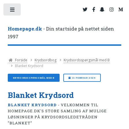
Toggle
Homepage.dk
- Din startside på nettet siden
1997
Forside
Krydsordbog
Krydsordsspørgsmål med B
Blanket Krydsord
KRYDSORDSSPØRGSMÅL MED B
13. FEBRUAR 2026
Blanket Krydsord
BLANKET KRYDSORD
- VELKOMMEN TIL
HOMEPAGE.DK'S STORE SAMLING AF MULIGE
LØSNINGER PÅ KRYDSORDSLEDETRÅDEN
"BLANKET"