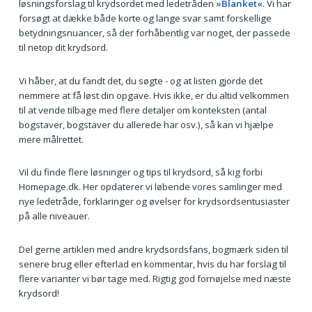
løsningsforslag til krydsordet med ledetråden
»Blanket«
. Vi har
forsøgt at dække både korte og lange svar samt forskellige
betydningsnuancer, så der forhåbentlig var noget, der passede
til netop dit krydsord.
Vi håber, at du fandt det, du søgte - og at listen gjorde det
nemmere at få løst din opgave. Hvis ikke, er du altid velkommen
til at vende tilbage med flere detaljer om konteksten (antal
bogstaver, bogstaver du allerede har osv.), så kan vi hjælpe
mere målrettet.
Vil du finde flere løsninger og tips til krydsord, så kig forbi
Homepage.dk. Her opdaterer vi løbende vores samlinger med
nye ledetråde, forklaringer og øvelser for krydsordsentusiaster
på alle niveauer.
Del gerne artiklen med andre krydsordsfans, bogmærk siden til
senere brug eller efterlad en kommentar, hvis du har forslag til
flere varianter vi bør tage med. Rigtig god fornøjelse med næste
krydsord!