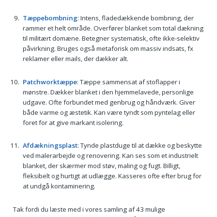
Tæppebombning
: Intens, fladedækkende bombning, der
rammer et helt område. Overfører blanket som total dækning
til militært domæne. Betegner systematisk, ofte ikke-selektiv
påvirkning. Bruges også metaforisk om massiv indsats, fx
reklamer eller mails, der dækker alt.
Patchworktæppe
: Tæppe sammensat af stoflapper i
mønstre. Dækker blanket i den hjemmelavede, personlige
udgave. Ofte forbundet med genbrug og håndværk. Giver
både varme og æstetik. Kan være tyndt som pyntelag eller
foret for at give markant isolering.
Afdækningsplast
: Tynde plastduge til at dække og beskytte
ved malerarbejde og renovering. Kan ses som et industrielt
blanket, der skærmer mod støv, maling og fugt. Billigt,
fleksibelt og hurtigt at udlægge. Kasseres ofte efter brug for
at undgå kontaminering.
Tak fordi du læste med i vores samling af 43 mulige