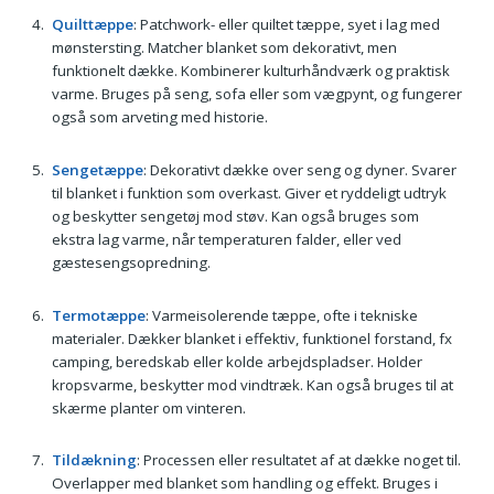
Quilttæppe
: Patchwork- eller quiltet tæppe, syet i lag med
mønstersting. Matcher blanket som dekorativt, men
funktionelt dække. Kombinerer kulturhåndværk og praktisk
varme. Bruges på seng, sofa eller som vægpynt, og fungerer
også som arveting med historie.
Sengetæppe
: Dekorativt dække over seng og dyner. Svarer
til blanket i funktion som overkast. Giver et ryddeligt udtryk
og beskytter sengetøj mod støv. Kan også bruges som
ekstra lag varme, når temperaturen falder, eller ved
gæstesengsopredning.
Termotæppe
: Varmeisolerende tæppe, ofte i tekniske
materialer. Dækker blanket i effektiv, funktionel forstand, fx
camping, beredskab eller kolde arbejdspladser. Holder
kropsvarme, beskytter mod vindtræk. Kan også bruges til at
skærme planter om vinteren.
Tildækning
: Processen eller resultatet af at dække noget til.
Overlapper med blanket som handling og effekt. Bruges i