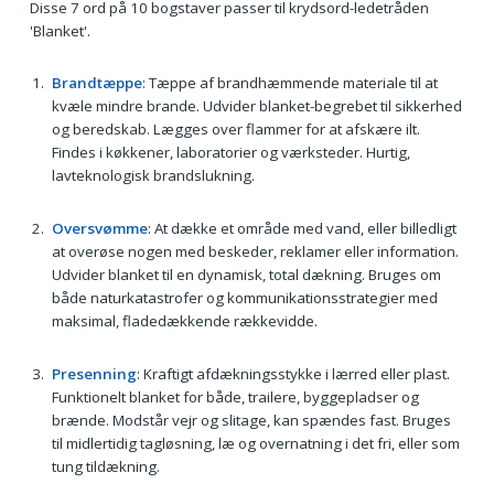
Disse 7 ord på 10 bogstaver passer til krydsord-ledetråden
'Blanket'.
Brandtæppe
: Tæppe af brandhæmmende materiale til at
kvæle mindre brande. Udvider blanket-begrebet til sikkerhed
og beredskab. Lægges over flammer for at afskære ilt.
Findes i køkkener, laboratorier og værksteder. Hurtig,
lavteknologisk brandslukning.
Oversvømme
: At dække et område med vand, eller billedligt
at overøse nogen med beskeder, reklamer eller information.
Udvider blanket til en dynamisk, total dækning. Bruges om
både naturkatastrofer og kommunikationsstrategier med
maksimal, fladedækkende rækkevidde.
Presenning
: Kraftigt afdækningsstykke i lærred eller plast.
Funktionelt blanket for både, trailere, byggepladser og
brænde. Modstår vejr og slitage, kan spændes fast. Bruges
til midlertidig tagløsning, læ og overnatning i det fri, eller som
tung tildækning.