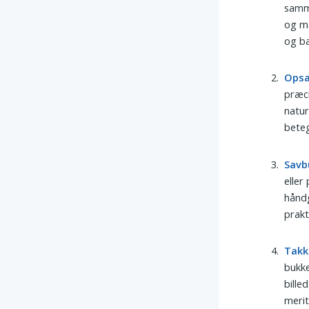
samme
og ma
og ba
Opsa
præci
natur
beteg
Savb
eller
håndg
prakt
Takk
bukke
bille
merit