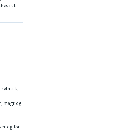
dres ret.
 rytmisk,
er, magt og
ker og for