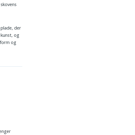
 skovens
 plade, der
 kunst, og
 form og
hænger