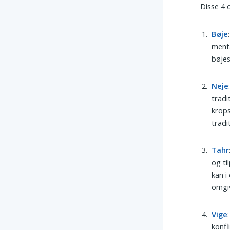
Disse 4 
Bøje
menta
bøjes
Neje
tradi
krops
tradi
Tahr
og ti
kan i
omgiv
Vige
konfl