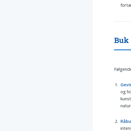
fortæ
Buk 
Følgende
Gevi
og ho
kunst
natur
Råbu
inten