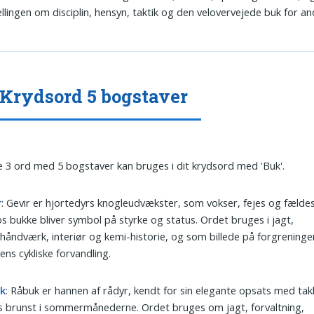
llingen om disciplin, hensyn, taktik og den velovervejede buk for an
Krydsord 5 bogstaver
 3 ord med 5 bogstaver kan bruges i dit krydsord med 'Buk'.
r
: Gevir er hjortedyrs knogleudvækster, som vokser, fejes og fældes
s bukke bliver symbol på styrke og status. Ordet bruges i jagt,
håndværk, interiør og kemi-historie, og som billede på forgrening
ens cykliske forvandling.
k
: Råbuk er hannen af rådyr, kendt for sin elegante opsats med tak
s brunst i sommermånederne. Ordet bruges om jagt, forvaltning,