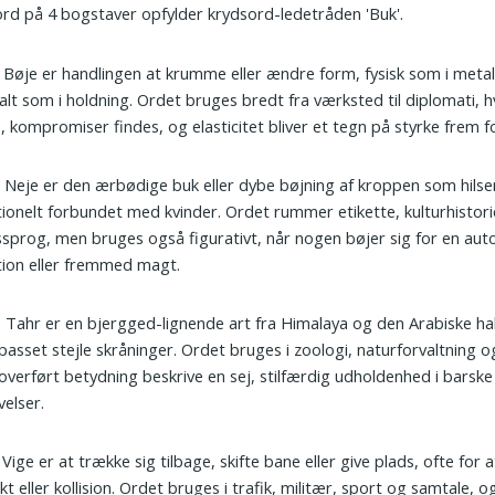
ord på 4 bogstaver opfylder krydsord-ledetråden 'Buk'.
: Bøje er handlingen at krumme eller ændre form, fysisk som i metal,
lt som i holdning. Ordet bruges bredt fra værksted til diplomati, hv
, kompromiser findes, og elasticitet bliver et tegn på styrke frem 
: Neje er den ærbødige buk eller dybe bøjning af kroppen som hilse
tionelt forbundet med kvinder. Ordet rummer etikette, kulturhistor
sprog, men bruges også figurativt, når nogen bøjer sig for en auto
tion eller fremmed magt.
: Tahr er en bjergged-lignende art fra Himalaya og den Arabiske ha
lpasset stejle skråninger. Ordet bruges i zoologi, naturforvaltning o
 overført betydning beskrive en sej, stilfærdig udholdenhed i barske
elser.
: Vige er at trække sig tilbage, skifte bane eller give plads, ofte for
ikt eller kollision. Ordet bruges i trafik, militær, sport og samtale, 