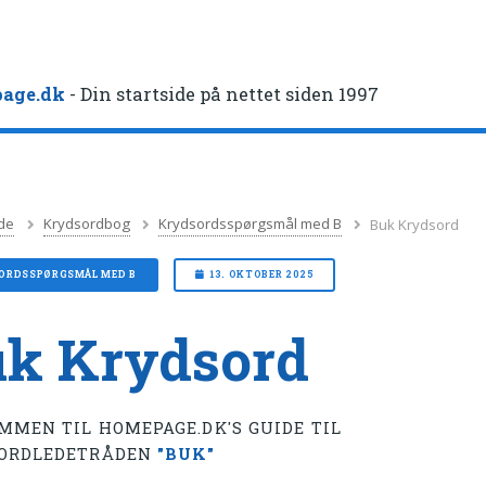
age.dk
- Din startside på nettet siden 1997
de
Krydsordbog
Krydsordsspørgsmål med B
Buk Krydsord
ORDSSPØRGSMÅL MED B
13. OKTOBER 2025
k Krydsord
MMEN TIL HOMEPAGE.DK'S GUIDE TIL
ORDLEDETRÅDEN
"BUK"