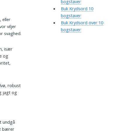
bogstaver
Buk Krydsord 10
bogstaver
 eller
Buk Krydsord over 10
or viljer
bogstaver
for svaghed.
n, især
ie og
ritet,
lvø, robust
g jagt og
 at undgå
og bærer