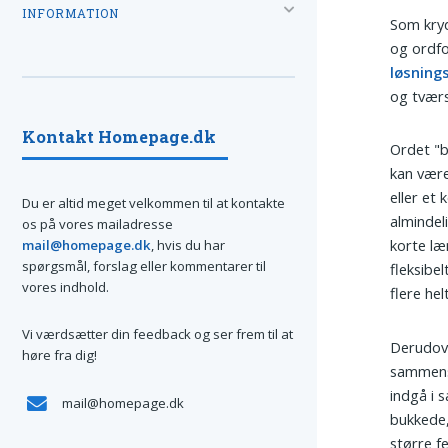
INFORMATION
Som kryd
og ordfo
løsning
og tværs
Kontakt Homepage.dk
Ordet "b
kan være
eller et
Du er altid meget velkommen til at kontakte
almindel
os på vores mailadresse
korte læ
mail@homepage.dk
, hvis du har
spørgsmål, forslag eller kommentarer til
fleksibe
vores indhold.
flere hel
Vi værdsætter din feedback og ser frem til at
Derudov
høre fra dig!
sammensæ
indgå i s
mail@homepage.dk
bukkede,
større f