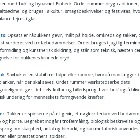
n med ‘buk’ og bynavnet Einbeck. Ordet rummer brygtraditioner, 
ltsødme, og bruges i ølkultur, smagsbeskrivelser og festivitas, hvo
lance fejres i glas.
ts
: Opsats er råbukkens gevir, målt på højde, omkreds og takker, 
st vurderet ved trofæbedømmelser. Ordet bruges i jagtlig termino
formidling og kunstnerisk skildring, og står som teknisk, næsten c
nelse for bukkenes kronede pryd.
uk
: Savbuk er en stabil trestolpe eller ramme, hvorpå man lægger
 planker, når der skal saves. Ordet rummer værkstedsarbejdets
ribelighed, gør-det-selv-kultur og billedsprog, hvor ‘buk’ også blive
isk underlag for menneskets formgivende kræfter.
er
: Takker er spidserne på et gevir, et nøglekriterium ved bedømm
 og hjorte. Begrebet indgår i trofæmåling, biologisk beskrivelse o
dsprog om skarphed, antal og hierarki, og kan metaforisk anvendes
ter eller præstationers ‘spidser’.