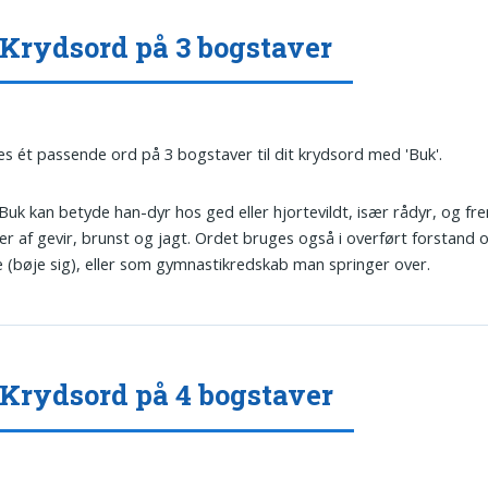
Krydsord på 3 bogstaver
es ét passende ord på 3 bogstaver til dit krydsord med 'Buk'.
 Buk kan betyde han-dyr hos ged eller hjortevildt, især rådyr, og fr
der af gevir, brunst og jagt. Ordet bruges også i overført forstand 
 (bøje sig), eller som gymnastikredskab man springer over.
Krydsord på 4 bogstaver