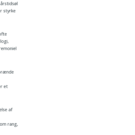
årstidsøl
r styrke
ofte
logi,
eremoniel
 brænde
r et
else af
g
 om rang,