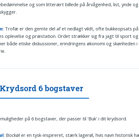
bedømmelse og som litterært billede på årvågenhed, list, ynde og
e skygger.
fæ
: Trofæ er den gemte del af et nedlagt vildt, ofte bukkeopsats på
s oplevelse og præstation. Ordet strækker sig fra jagt til sport og
r både etiske diskussioner, erindringens økonomi og skønheden i
ie.
Krydsord 6 bogstaver
 muligheder på 6 bogstaver, der passer til 'Buk' i dit krydsord.
øl
: Bockøl er en tysk-inspireret, stærk lagerøl, hvis navn historisk 