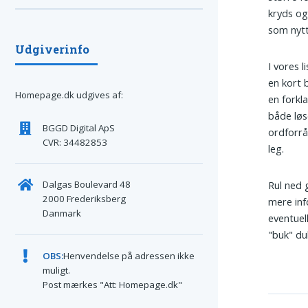
kryds og
som nytt
Udgiverinfo
I vores l
en kort 
Homepage.dk udgives af:
en forkl
både løs
BGGD Digital ApS
ordforrå
CVR: 34482853
leg.
Dalgas Boulevard 48
Rul ned 
2000 Frederiksberg
mere inf
Danmark
eventuel
"buk" du
OBS:
Henvendelse på adressen ikke
muligt.
Post mærkes "Att: Homepage.dk"