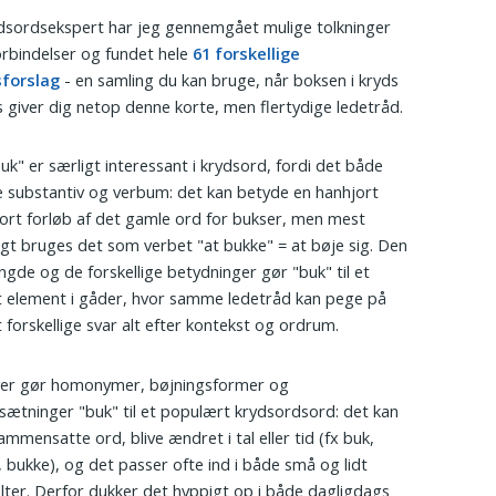
sordsekspert har jeg gennemgået mulige tolkninger
rbindelser og fundet hele
61 forskellige
sforslag
- en samling du kan bruge, når boksen i kryds
 giver dig netop denne korte, men flertydige ledetråd.
uk" er særligt interessant i krydsord, fordi det både
 substantiv og verbum: det kan betyde en hanhjort
 kort forløb af det gamle ord for bukser, men mest
igt bruges det som verbet "at bukke" = at bøje sig. Den
ngde og de forskellige betydninger gør "buk" til et
lt element i gåder, hvor samme ledetråd kan pege på
t forskellige svar alt efter kontekst og ordrum.
er gør homonymer, bøjningsformer og
tninger "buk" til et populært krydsordsord: det kan
ammensatte ord, blive ændret i tal eller tid (fx buk,
 bukke), og det passer ofte ind i både små og lidt
elter. Derfor dukker det hyppigt op i både dagligdags