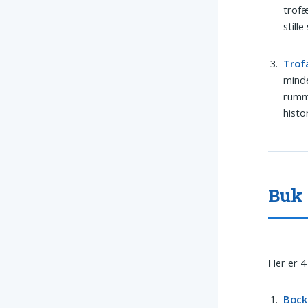
trofæ
still
Tro
minde
rumme
histor
Buk 
Her er 4
Bock