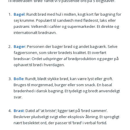
Til ledetråden 'Brød' fandt vi 9 passende ord på 5 bogstaver.
Bagel
: Rundt brød med hul i midten, kogt kort før bagning for
sej krumme. Populært til sandwich med flødeost, laks eller
pastrami. Velkendt i caféer og supermarkeder. Et direkte og
internationalt brødnavn.
Bager
: Personen der bager brød og andet bagværk. Selve
fagpersonen, som sikrer brødets kvalitet. Et overført
brødsvar: Ordet udspringer af brødproduktion og peger på
ophavet til brød i hverdagen.
Bolle
: Rundt, blødt stykke brød, kan være lyst eller groft.
Bruges til morgenmad, burger eller som snack. En basal
brødenhed i dansk bagning. Et tydeligt og bredt anvendeligt
svar.
Brast
: Datid af ‘at briste’; ligger tæt på ‘brød sammen’.
Beskriver pludseligt svigt eller eksplosiv åbning. Et sprogligt
nært beslektet ord, der passer til ‘brød’ i verbal fortid.