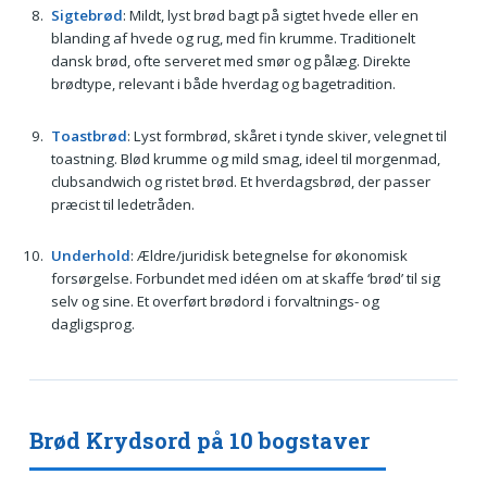
Sigtebrød
: Mildt, lyst brød bagt på sigtet hvede eller en
blanding af hvede og rug, med fin krumme. Traditionelt
dansk brød, ofte serveret med smør og pålæg. Direkte
brødtype, relevant i både hverdag og bagetradition.
Toastbrød
: Lyst formbrød, skåret i tynde skiver, velegnet til
toastning. Blød krumme og mild smag, ideel til morgenmad,
clubsandwich og ristet brød. Et hverdagsbrød, der passer
præcist til ledetråden.
Underhold
: Ældre/juridisk betegnelse for økonomisk
forsørgelse. Forbundet med idéen om at skaffe ‘brød’ til sig
selv og sine. Et overført brødord i forvaltnings- og
dagligsprog.
Brød Krydsord på 10 bogstaver