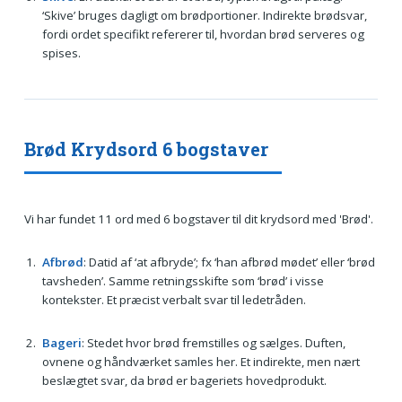
‘Skive’ bruges dagligt om brødportioner. Indirekte brødsvar,
fordi ordet specifikt refererer til, hvordan brød serveres og
spises.
Brød Krydsord 6 bogstaver
Vi har fundet 11 ord med 6 bogstaver til dit krydsord med 'Brød'.
Afbrød
: Datid af ‘at afbryde’; fx ‘han afbrød mødet’ eller ‘brød
tavsheden’. Samme retningsskifte som ‘brød’ i visse
kontekster. Et præcist verbalt svar til ledetråden.
Bageri
: Stedet hvor brød fremstilles og sælges. Duften,
ovnene og håndværket samles her. Et indirekte, men nært
beslægtet svar, da brød er bageriets hovedprodukt.