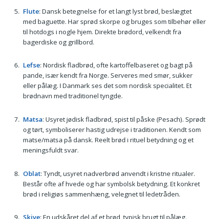
Flute
: Dansk betegnelse for et langt lyst brød, beslægtet
med baguette. Har sprød skorpe og bruges som tilbehør eller
til hotdogs i nogle hjem. Direkte brødord, velkendt fra
bagerdiske og grillbord.
Lefse
: Nordisk fladbrød, ofte kartoffelbaseret og bagt på
pande, især kendt fra Norge. Serveres med smør, sukker
eller pålæg. I Danmark ses det som nordisk specialitet. Et
brødnavn med traditionel tyngde.
Matsa
: Usyret jødisk fladbrød, spist til påske (Pesach). Sprødt
og tørt, symboliserer hastig udrejse i traditionen. Kendt som
matse/matsa på dansk. Reelt brød i rituel betydning og et
meningsfuldt svar.
Oblat
: Tyndt, usyret nadverbrød anvendt i kristne ritualer.
Består ofte af hvede og har symbolsk betydning. Et konkret
brød i religiøs sammenhæng, velegnet til ledetråden.
Skive
: En udskåret del af et brød, typisk brugt til pålæg.