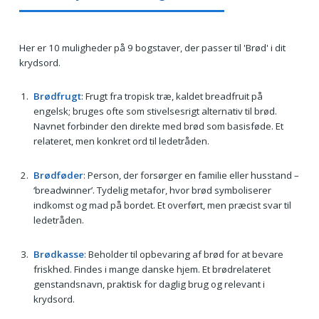
Her er 10 muligheder på 9 bogstaver, der passer til 'Brød' i dit
krydsord.
Brødfrugt
: Frugt fra tropisk træ, kaldet breadfruit på
engelsk; bruges ofte som stivelsesrigt alternativ til brød.
Navnet forbinder den direkte med brød som basisføde. Et
relateret, men konkret ord til ledetråden.
Brødføder
: Person, der forsørger en familie eller husstand –
‘breadwinner’. Tydelig metafor, hvor brød symboliserer
indkomst og mad på bordet. Et overført, men præcist svar til
ledetråden.
Brødkasse
: Beholder til opbevaring af brød for at bevare
friskhed. Findes i mange danske hjem. Et brødrelateret
genstandsnavn, praktisk for daglig brug og relevant i
krydsord.