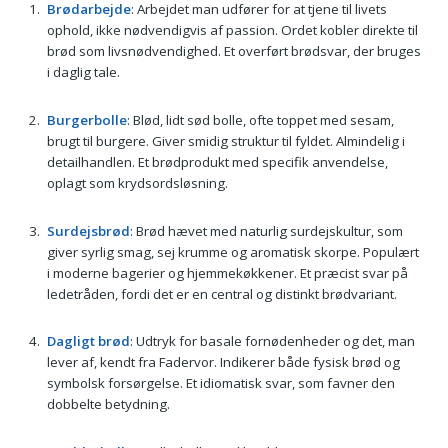
Brødarbejde
: Arbejdet man udfører for at tjene til livets
ophold, ikke nødvendigvis af passion. Ordet kobler direkte til
brød som livsnødvendighed. Et overført brødsvar, der bruges
i daglig tale.
Burgerbolle
: Blød, lidt sød bolle, ofte toppet med sesam,
brugt til burgere. Giver smidig struktur til fyldet. Almindelig i
detailhandlen. Et brødprodukt med specifik anvendelse,
oplagt som krydsordsløsning.
Surdejsbrød
: Brød hævet med naturlig surdejskultur, som
giver syrlig smag, sej krumme og aromatisk skorpe. Populært
i moderne bagerier og hjemmekøkkener. Et præcist svar på
ledetråden, fordi det er en central og distinkt brødvariant.
Dagligt brød
: Udtryk for basale fornødenheder og det, man
lever af, kendt fra Fadervor. Indikerer både fysisk brød og
symbolsk forsørgelse. Et idiomatisk svar, som favner den
dobbelte betydning.