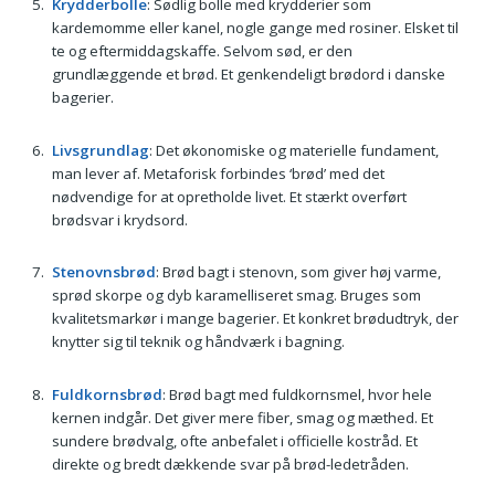
Krydderbolle
: Sødlig bolle med krydderier som
kardemomme eller kanel, nogle gange med rosiner. Elsket til
te og eftermiddagskaffe. Selvom sød, er den
grundlæggende et brød. Et genkendeligt brødord i danske
bagerier.
Livsgrundlag
: Det økonomiske og materielle fundament,
man lever af. Metaforisk forbindes ‘brød’ med det
nødvendige for at opretholde livet. Et stærkt overført
brødsvar i krydsord.
Stenovnsbrød
: Brød bagt i stenovn, som giver høj varme,
sprød skorpe og dyb karamelliseret smag. Bruges som
kvalitetsmarkør i mange bagerier. Et konkret brødudtryk, der
knytter sig til teknik og håndværk i bagning.
Fuldkornsbrød
: Brød bagt med fuldkornsmel, hvor hele
kernen indgår. Det giver mere fiber, smag og mæthed. Et
sundere brødvalg, ofte anbefalet i officielle kostråd. Et
direkte og bredt dækkende svar på brød-ledetråden.