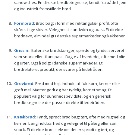
sandwiches. En direkte brødbetegnelse, kendt fra både hjem
og industrielt fremstillede brød.
Formbrød
: Brød bagt i form med rektangulær profil, ofte
skåret i lige skiver. Velegnet til sandwich og toast. Et direkte
brødnavn, almindeligt i danske supermarkeder og køkkener.
Grissini
: Italienske brødstænger, sprøde og tynde, serveret
som snack eller til antipasti. Bagte af hvededej, ofte med olie
og urter. Også solgt i danske supermarkeder. Et
brødrelateret produkt, der svarer på ledetråden.
Grovbrød
: Brød med højt indhold af fuldkorn, kerner eller
groft mel. Mætter godt og har tydelig, kornet smag. Et
populært valg for sundhedsbevidste, og en generisk
brødbetegnelse der passer direkte til ledetråden.
Knækbrød
: Tyndt, sprødt brød bagt tørt, ofte med rugmel og
kerner. Lang holdbarhed og velegnet til pålæg eller som
snack. Et direkte brød, selv om det er sprødt og tørt, og