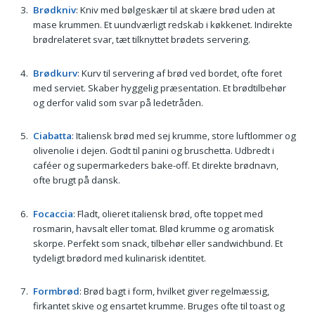
Brødkniv
: Kniv med bølgeskær til at skære brød uden at
mase krummen. Et uundværligt redskab i køkkenet. Indirekte
brødrelateret svar, tæt tilknyttet brødets servering.
Brødkurv
: Kurv til servering af brød ved bordet, ofte foret
med serviet. Skaber hyggelig præsentation. Et brødtilbehør
og derfor valid som svar på ledetråden.
Ciabatta
: Italiensk brød med sej krumme, store luftlommer og
olivenolie i dejen. Godt til panini og bruschetta. Udbredt i
caféer og supermarkeders bake-off. Et direkte brødnavn,
ofte brugt på dansk.
Focaccia
: Fladt, olieret italiensk brød, ofte toppet med
rosmarin, havsalt eller tomat. Blød krumme og aromatisk
skorpe. Perfekt som snack, tilbehør eller sandwichbund. Et
tydeligt brødord med kulinarisk identitet.
Formbrød
: Brød bagt i form, hvilket giver regelmæssig,
firkantet skive og ensartet krumme. Bruges ofte til toast og