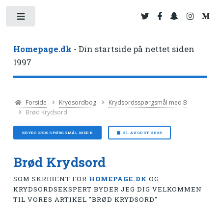
Toggle
Homepage.dk
- Din startside på nettet siden
1997
Forside
Krydsordbog
Krydsordsspørgsmål med B
Brød Krydsord
KRYDSORDSSPØRGSMÅL MED B
21. AUGUST 2025
Brød Krydsord
SOM SKRIBENT FOR
HOMEPAGE.DK
OG
KRYDSORDSEKSPERT BYDER JEG DIG VELKOMMEN
TIL VORES ARTIKEL "BRØD KRYDSORD"