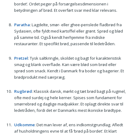
bordet’. Ordet peger på forsørgelsesdimensionen i
betydningen af brød. Et overført svar med klar relevans.
Paratha
: Lagdelte, smør- eller ghee-penslede fladbrød fra
Sydasien, ofte fyldt med kartoffel eller grønt. Sprød og blød
på samme tid. Også kendt herhjemme fra indiske
restauranter. Et specifikt brød, passende til ledetråden.
Pretzel
: Tysk saltkringle, skoldet og bagt for karakteristisk
smag og blank overflade. Kan være blød som brød eller
sprød som snack. Kendt i Danmark fra boder og bagerier. Et
brødprodukt med særpræg.
Rugbrød
: Klassisk dansk, mørkt og tæt brød bagt på rugmel,
ofte med surdej og hele kerner. Spises som fundament for
smørrebrød og daglige madpakker. Et oplagt direkte svar til
ledetråden, fordi det er Danmarks mest ikoniske brødtype.
Udkomme
: Det man lever af, ens indkomstgrundlag. Afledt
af husholdningens evne til at få ‘brød på bordet’. Et klart