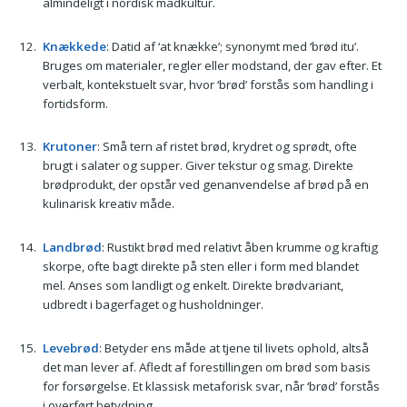
almindeligt i nordisk madkultur.
Knækkede
: Datid af ‘at knække’; synonymt med ‘brød itu’.
Bruges om materialer, regler eller modstand, der gav efter. Et
verbalt, kontekstuelt svar, hvor ‘brød’ forstås som handling i
fortidsform.
Krutoner
: Små tern af ristet brød, krydret og sprødt, ofte
brugt i salater og supper. Giver tekstur og smag. Direkte
brødprodukt, der opstår ved genanvendelse af brød på en
kulinarisk kreativ måde.
Landbrød
: Rustikt brød med relativt åben krumme og kraftig
skorpe, ofte bagt direkte på sten eller i form med blandet
mel. Anses som landligt og enkelt. Direkte brødvariant,
udbredt i bagerfaget og husholdninger.
Levebrød
: Betyder ens måde at tjene til livets ophold, altså
det man lever af. Afledt af forestillingen om brød som basis
for forsørgelse. Et klassisk metaforisk svar, når ‘brød’ forstås
i overført betydning.