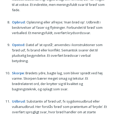
til at vokse. Et indirekte, men meningsfuldt svar til ‘brød’ som
føde.
Opbrud
: Opløsning eller afrejse; ‘man brød op’. Udbredt i
beskrivelser af faser og flytninger. Forbundet til ‘brød’ som
verballed. Et meningsfuldt, overført krydsordssvar.
Opstod
: Datid af ‘at opstå’; anvendes i konstruktioner som
‘brød ud’, fx brand eller konflikt. Semantisk svarer det til
pludselig begyndelse. Et overført brødsvar i verbal
betydning.
Skorpe
: Brødets ydre, bagte lag, som bliver sprødt ved høj
varme. Skorpen bærer meget smag og tekstur. Et
brødrelateret ord, der knytter sig til kvalitet og
bagningsteknik, og oplagt som svar.
Udbrud
: Substantiv af ‘brød ud’, fx sygdomsudbrud eller
vulkanudbrud. Her forstås ‘brød’ som præteritum af ‘bryde’. Et
overført sprogligt svar, hvor brød handler om at starte