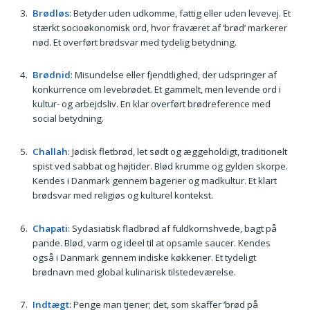
Brødløs
: Betyder uden udkomme, fattig eller uden levevej. Et
stærkt socioøkonomisk ord, hvor fraværet af ‘brød’ markerer
nød. Et overført brødsvar med tydelig betydning.
Brødnid
: Misundelse eller fjendtlighed, der udspringer af
konkurrence om levebrødet. Et gammelt, men levende ord i
kultur- og arbejdsliv. En klar overført brødreference med
social betydning.
Challah
: Jødisk fletbrød, let sødt og æggeholdigt, traditionelt
spist ved sabbat og højtider. Blød krumme og gylden skorpe.
Kendes i Danmark gennem bagerier og madkultur. Et klart
brødsvar med religiøs og kulturel kontekst.
Chapati
: Sydasiatisk fladbrød af fuldkornshvede, bagt på
pande. Blød, varm og ideel til at opsamle saucer. Kendes
også i Danmark gennem indiske køkkener. Et tydeligt
brødnavn med global kulinarisk tilstedeværelse.
Indtægt
: Penge man tjener; det, som skaffer ‘brød på