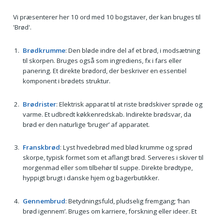
Vi præsenterer her 10 ord med 10 bogstaver, der kan bruges til
'Brød'.
Brødkrumme
: Den bløde indre del af et brød, i modsætning
til skorpen. Bruges også som ingrediens, fx i fars eller
panering. Et direkte brødord, der beskriver en essentiel
komponent i brødets struktur.
Brødrister
: Elektrisk apparat til at riste brødskiver sprøde og
varme. Et udbredt køkkenredskab. Indirekte brødsvar, da
brød er den naturlige ‘bruger’ af apparatet.
Franskbrød
: Lyst hvedebrød med blød krumme og sprød
skorpe, typisk formet som et aflangt brød. Serveres i skiver til
morgenmad eller som tilbehør til suppe. Direkte brødtype,
hyppigt brugt i danske hjem og bagerbutikker.
Gennembrud
: Betydningsfuld, pludselig fremgang; ‘han
brød igennem’. Bruges om karriere, forskning eller ideer. Et