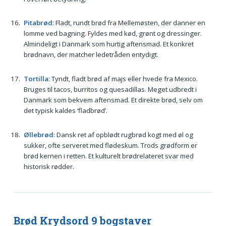
Pitabrød
: Fladt, rundt brød fra Mellemøsten, der danner en
lomme ved bagning. Fyldes med kød, grønt og dressinger.
Almindeligt i Danmark som hurtig aftensmad. Et konkret
brødnavn, der matcher ledetråden entydigt.
Tortilla
: Tyndt, fladt brød af majs eller hvede fra Mexico.
Bruges til tacos, burritos og quesadillas. Meget udbredt i
Danmark som bekvem aftensmad. Et direkte brød, selv om
det typisk kaldes ‘fladbrød’.
Øllebrød
: Dansk ret af opblødt rugbrød kogt med øl og
sukker, ofte serveret med flødeskum. Trods grødform er
brød kernen i retten. Et kulturelt brødrelateret svar med
historisk rødder.
Brød Krydsord 9 bogstaver