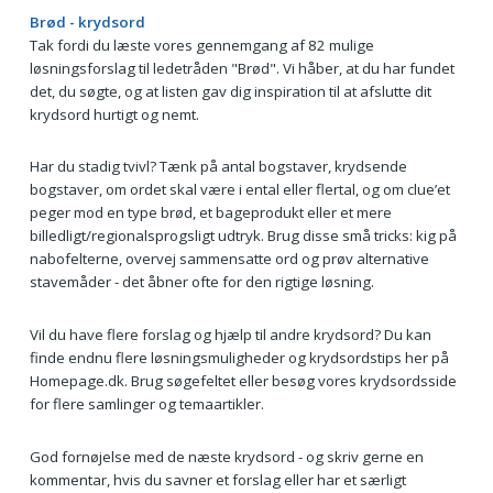
Brød - krydsord
Tak fordi du læste vores gennemgang af 82 mulige
løsningsforslag til ledetråden "Brød". Vi håber, at du har fundet
det, du søgte, og at listen gav dig inspiration til at afslutte dit
krydsord hurtigt og nemt.
Har du stadig tvivl? Tænk på antal bogstaver, krydsende
bogstaver, om ordet skal være i ental eller flertal, og om clue’et
peger mod en type brød, et bageprodukt eller et mere
billedligt/regionalsprogsligt udtryk. Brug disse små tricks: kig på
nabofelterne, overvej sammensatte ord og prøv alternative
stavemåder - det åbner ofte for den rigtige løsning.
Vil du have flere forslag og hjælp til andre krydsord? Du kan
finde endnu flere løsningsmuligheder og krydsordstips her på
Homepage.dk. Brug søgefeltet eller besøg vores krydsordsside
for flere samlinger og temaartikler.
God fornøjelse med de næste krydsord - og skriv gerne en
kommentar, hvis du savner et forslag eller har et særligt