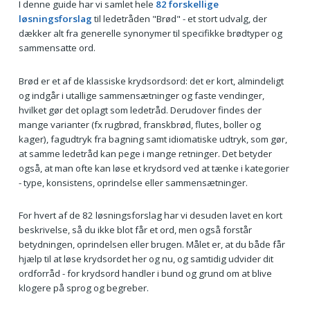
I denne guide har vi samlet hele
82 forskellige
løsningsforslag
til ledetråden "Brød" - et stort udvalg, der
dækker alt fra generelle synonymer til specifikke brødtyper og
sammensatte ord.
Brød er et af de klassiske krydsordsord: det er kort, almindeligt
og indgår i utallige sammensætninger og faste vendinger,
hvilket gør det oplagt som ledetråd. Derudover findes der
mange varianter (fx rugbrød, franskbrød, flutes, boller og
kager), fagudtryk fra bagning samt idiomatiske udtryk, som gør,
at samme ledetråd kan pege i mange retninger. Det betyder
også, at man ofte kan løse et krydsord ved at tænke i kategorier
- type, konsistens, oprindelse eller sammensætninger.
For hvert af de 82 løsningsforslag har vi desuden lavet en kort
beskrivelse, så du ikke blot får et ord, men også forstår
betydningen, oprindelsen eller brugen. Målet er, at du både får
hjælp til at løse krydsordet her og nu, og samtidig udvider dit
ordforråd - for krydsord handler i bund og grund om at blive
klogere på sprog og begreber.