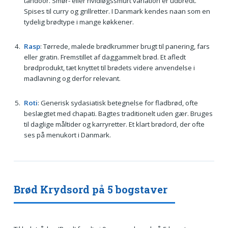
tandoor. Smør- eller hvidløgssmurt variation er udbredt.
Spises til curry og grillretter. I Danmark kendes naan som en
tydelig brødtype i mange køkkener.
Rasp
: Tørrede, malede brødkrummer brugt til panering, fars
eller gratin. Fremstillet af daggammelt brød. Et afledt
brødprodukt, tæt knyttet til brødets videre anvendelse i
madlavning og derfor relevant.
Roti
: Generisk sydasiatisk betegnelse for fladbrød, ofte
beslægtet med chapati. Bagtes traditionelt uden gær. Bruges
til daglige måltider og karryretter. Et klart brødord, der ofte
ses på menukort i Danmark.
Brød Krydsord på 5 bogstaver