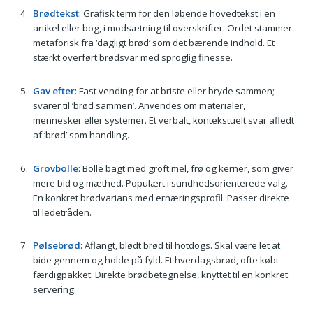
Brødtekst
: Grafisk term for den løbende hovedtekst i en
artikel eller bog, i modsætning til overskrifter. Ordet stammer
metaforisk fra ‘dagligt brød’ som det bærende indhold. Et
stærkt overført brødsvar med sproglig finesse.
Gav efter
: Fast vending for at briste eller bryde sammen;
svarer til ‘brød sammen’. Anvendes om materialer,
mennesker eller systemer. Et verbalt, kontekstuelt svar afledt
af ‘brød’ som handling.
Grovbolle
: Bolle bagt med groft mel, frø og kerner, som giver
mere bid og mæthed. Populært i sundhedsorienterede valg.
En konkret brødvarians med ernæringsprofil. Passer direkte
til ledetråden.
Pølsebrød
: Aflangt, blødt brød til hotdogs. Skal være let at
bide gennem og holde på fyld. Et hverdagsbrød, ofte købt
færdigpakket. Direkte brødbetegnelse, knyttet til en konkret
servering.