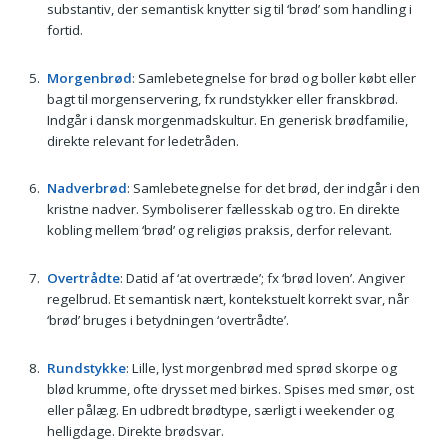
substantiv, der semantisk knytter sig til ‘brød’ som handling i
fortid.
Morgenbrød
: Samlebetegnelse for brød og boller købt eller
bagt til morgenservering, fx rundstykker eller franskbrød.
Indgår i dansk morgenmadskultur. En generisk brødfamilie,
direkte relevant for ledetråden.
Nadverbrød
: Samlebetegnelse for det brød, der indgår i den
kristne nadver. Symboliserer fællesskab og tro. En direkte
kobling mellem ‘brød’ og religiøs praksis, derfor relevant.
Overtrådte
: Datid af ‘at overtræde’; fx ‘brød loven’. Angiver
regelbrud. Et semantisk nært, kontekstuelt korrekt svar, når
‘brød’ bruges i betydningen ‘overtrådte’.
Rundstykke
: Lille, lyst morgenbrød med sprød skorpe og
blød krumme, ofte drysset med birkes. Spises med smør, ost
eller pålæg. En udbredt brødtype, særligt i weekender og
helligdage. Direkte brødsvar.