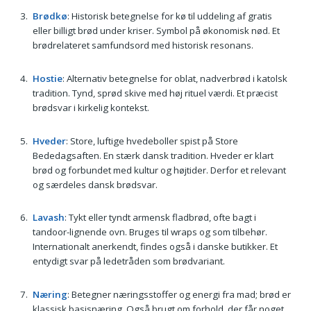
Brødkø
: Historisk betegnelse for kø til uddeling af gratis
eller billigt brød under kriser. Symbol på økonomisk nød. Et
brødrelateret samfundsord med historisk resonans.
Hostie
: Alternativ betegnelse for oblat, nadverbrød i katolsk
tradition. Tynd, sprød skive med høj rituel værdi. Et præcist
brødsvar i kirkelig kontekst.
Hveder
: Store, luftige hvedeboller spist på Store
Bededagsaften. En stærk dansk tradition. Hveder er klart
brød og forbundet med kultur og højtider. Derfor et relevant
og særdeles dansk brødsvar.
Lavash
: Tykt eller tyndt armensk fladbrød, ofte bagt i
tandoor-lignende ovn. Bruges til wraps og som tilbehør.
Internationalt anerkendt, findes også i danske butikker. Et
entydigt svar på ledetråden som brødvariant.
Næring
: Betegner næringsstoffer og energi fra mad; brød er
klassisk basisnæring. Også brugt om forhold, der får noget