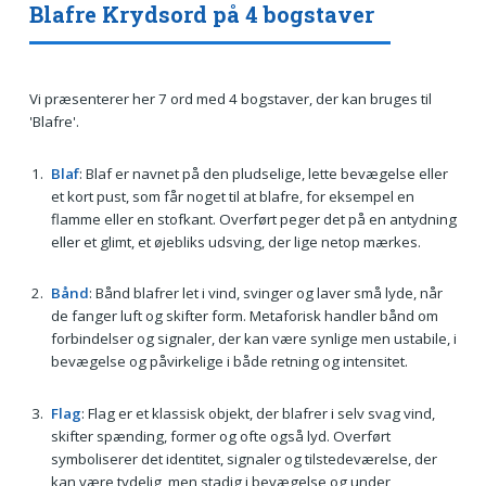
Blafre Krydsord på 4 bogstaver
Vi præsenterer her 7 ord med 4 bogstaver, der kan bruges til
'Blafre'.
Blaf
: Blaf er navnet på den pludselige, lette bevægelse eller
et kort pust, som får noget til at blafre, for eksempel en
flamme eller en stofkant. Overført peger det på en antydning
eller et glimt, et øjebliks udsving, der lige netop mærkes.
Bånd
: Bånd blafrer let i vind, svinger og laver små lyde, når
de fanger luft og skifter form. Metaforisk handler bånd om
forbindelser og signaler, der kan være synlige men ustabile, i
bevægelse og påvirkelige i både retning og intensitet.
Flag
: Flag er et klassisk objekt, der blafrer i selv svag vind,
skifter spænding, former og ofte også lyd. Overført
symboliserer det identitet, signaler og tilstedeværelse, der
kan være tydelig, men stadig i bevægelse og under