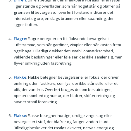
Dirren
: Dirren betegner den mærkbare vibration eller rysten
i genstande og overflader, som når noget står og blafrer på
grænsen til bevægelse. I overført forstand indikerer det
intensitet og uro, en slags brummen eller spænding, der
ligger i luften.
Flagre
: Flagre betegner en fri, flaksende bevægelse i
luftstrømme, som når gardiner, vimpler eller hår kastes frem
og tilbage. Billedligt dækker det ustabil opmærksomhed,
vaklende beslutninger eller følelser, der ikke samler sig, men
flyver omkring uden fast retning.
Flakke
: Flakke betegner bevægelser eller fokus, der driver
omkring uden fast kurs, som lys, der ikke står stille, eller et
blik, der vandrer. Overført bruges det om beslutninger,
opmærksomhed og humør, der blafrer, skifter retning og
savner stabil forankring.
Flakse
: Flakse betegner hurtige, urolige vingeslag eller
bevægelser i stof, der blafrer og fanger vinden i stød.
Billedligt beskriver det rastløs aktivitet, nervøs energi og