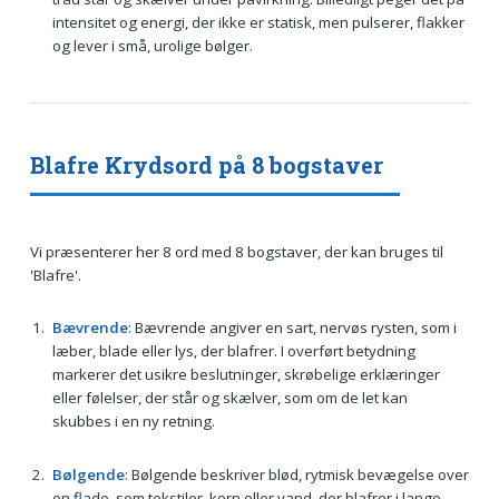
intensitet og energi, der ikke er statisk, men pulserer, flakker
og lever i små, urolige bølger.
Blafre Krydsord på 8 bogstaver
Vi præsenterer her 8 ord med 8 bogstaver, der kan bruges til
'Blafre'.
Bævrende
: Bævrende angiver en sart, nervøs rysten, som i
læber, blade eller lys, der blafrer. I overført betydning
markerer det usikre beslutninger, skrøbelige erklæringer
eller følelser, der står og skælver, som om de let kan
skubbes i en ny retning.
Bølgende
: Bølgende beskriver blød, rytmisk bevægelse over
en flade, som tekstiler, korn eller vand, der blafrer i lange,