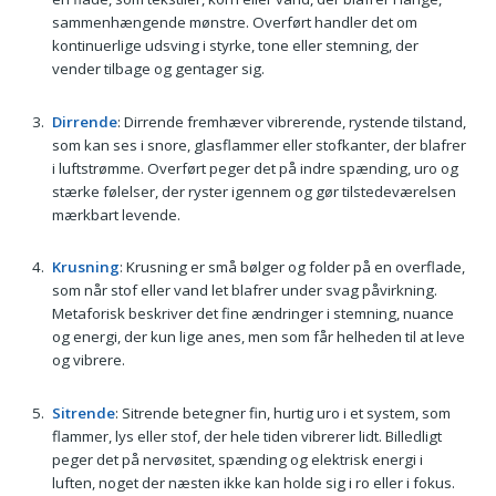
sammenhængende mønstre. Overført handler det om
kontinuerlige udsving i styrke, tone eller stemning, der
vender tilbage og gentager sig.
Dirrende
: Dirrende fremhæver vibrerende, rystende tilstand,
som kan ses i snore, glasflammer eller stofkanter, der blafrer
i luftstrømme. Overført peger det på indre spænding, uro og
stærke følelser, der ryster igennem og gør tilstedeværelsen
mærkbart levende.
Krusning
: Krusning er små bølger og folder på en overflade,
som når stof eller vand let blafrer under svag påvirkning.
Metaforisk beskriver det fine ændringer i stemning, nuance
og energi, der kun lige anes, men som får helheden til at leve
og vibrere.
Sitrende
: Sitrende betegner fin, hurtig uro i et system, som
flammer, lys eller stof, der hele tiden vibrerer lidt. Billedligt
peger det på nervøsitet, spænding og elektrisk energi i
luften, noget der næsten ikke kan holde sig i ro eller i fokus.