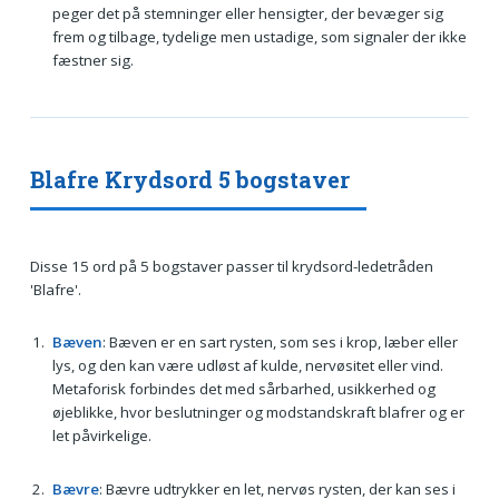
peger det på stemninger eller hensigter, der bevæger sig
frem og tilbage, tydelige men ustadige, som signaler der ikke
fæstner sig.
Blafre Krydsord 5 bogstaver
Disse 15 ord på 5 bogstaver passer til krydsord-ledetråden
'Blafre'.
Bæven
: Bæven er en sart rysten, som ses i krop, læber eller
lys, og den kan være udløst af kulde, nervøsitet eller vind.
Metaforisk forbindes det med sårbarhed, usikkerhed og
øjeblikke, hvor beslutninger og modstandskraft blafrer og er
let påvirkelige.
Bævre
: Bævre udtrykker en let, nervøs rysten, der kan ses i