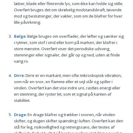
læber, blade eller flimrende lys, som ikke kan holde sig stille.
Overført bruges det om skrøbelig modstandskraft, tøvende
mod og beslutninger, der vakler, som om de blafrer for hver
lille påvirkning.
Bølge
: Bølge bruges om overflader, der løfter og sænker sig
i rytmer, som stof i vind eller korn på marken, der blafrer i
store mønstre. Overført viser det periodiske udsving,
stemninger eller signaler, der går op og ned, uden at finde
varig ro.
Dirre
: Dirre er en markant, men ofte mikroskopisk vibration,
som når en snor, en flamme eller et sejl står og spiller i
vinden. Overført kan det vise indre uro, rastløs energi eller
en stemning, der ryster let, som et signal på kanten af
stabilitet.
Drage
: En drage blafrer og trækker i snoren, når vinden
skifter, og dugen skifter spænding i luften. Overført kan den
stå for leg, risikovillighed og retningssans, der testes af