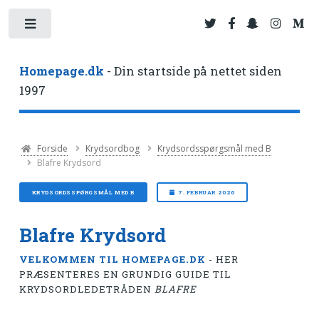
Toggle
Homepage.dk
- Din startside på nettet siden
1997
Forside
Krydsordbog
Krydsordsspørgsmål med B
Blafre Krydsord
KRYDSORDSSPØRGSMÅL MED B
7. FEBRUAR 2026
Blafre Krydsord
VELKOMMEN TIL HOMEPAGE.DK
- HER
PRÆSENTERES EN GRUNDIG GUIDE TIL
KRYDSORDLEDETRÅDEN
BLAFRE