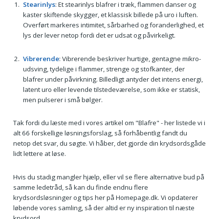
Stearinlys
: Et stearinlys blafrer i træk, flammen danser og
kaster skiftende skygger, et klassisk billede på uro i luften.
Overført markeres intimitet, sårbarhed og foranderlighed, et
lys der lever netop fordi det er udsat og påvirkeligt.
Vibrerende
: Vibrerende beskriver hurtige, gentagne mikro-
udsving, tydelige i flammer, strenge og stofkanter, der
blafrer under påvirkning. Billedligt antyder det intens energi,
latent uro eller levende tilstedeværelse, som ikke er statisk,
men pulserer i små bølger.
Tak fordi du læste med i vores artikel om "Blafre" - her listede vi i
alt 66 forskellige løsningsforslag, så forhåbentlig fandt du
netop det svar, du søgte. Vi håber, det gjorde din krydsordsgåde
lidt lettere at løse.
Hvis du stadig mangler hjælp, eller vil se flere alternative bud på
samme ledetråd, så kan du finde endnu flere
krydsordsløsninger og tips her på Homepage.dk. Vi opdaterer
løbende vores samling, så der altid er ny inspiration til næste
krydsord.