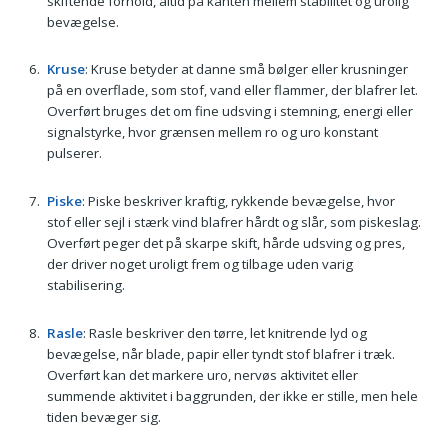
skiftende forhold, altid på kanten mellem stabilitet og urolig
bevægelse.
Kruse
: Kruse betyder at danne små bølger eller krusninger
på en overflade, som stof, vand eller flammer, der blafrer let.
Overført bruges det om fine udsving i stemning, energi eller
signalstyrke, hvor grænsen mellem ro og uro konstant
pulserer.
Piske
: Piske beskriver kraftig, rykkende bevægelse, hvor
stof eller sejl i stærk vind blafrer hårdt og slår, som piskeslag.
Overført peger det på skarpe skift, hårde udsving og pres,
der driver noget uroligt frem og tilbage uden varig
stabilisering.
Rasle
: Rasle beskriver den tørre, let knitrende lyd og
bevægelse, når blade, papir eller tyndt stof blafrer i træk.
Overført kan det markere uro, nervøs aktivitet eller
summende aktivitet i baggrunden, der ikke er stille, men hele
tiden bevæger sig.