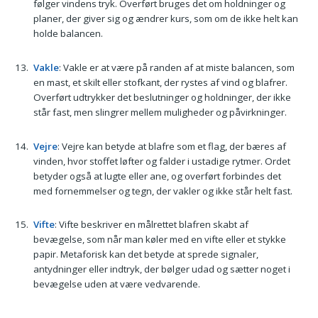
følger vindens tryk. Overført bruges det om holdninger og
planer, der giver sig og ændrer kurs, som om de ikke helt kan
holde balancen.
Vakle
: Vakle er at være på randen af at miste balancen, som
en mast, et skilt eller stofkant, der rystes af vind og blafrer.
Overført udtrykker det beslutninger og holdninger, der ikke
står fast, men slingrer mellem muligheder og påvirkninger.
Vejre
: Vejre kan betyde at blafre som et flag, der bæres af
vinden, hvor stoffet løfter og falder i ustadige rytmer. Ordet
betyder også at lugte eller ane, og overført forbindes det
med fornemmelser og tegn, der vakler og ikke står helt fast.
Vifte
: Vifte beskriver en målrettet blafren skabt af
bevægelse, som når man køler med en vifte eller et stykke
papir. Metaforisk kan det betyde at sprede signaler,
antydninger eller indtryk, der bølger udad og sætter noget i
bevægelse uden at være vedvarende.