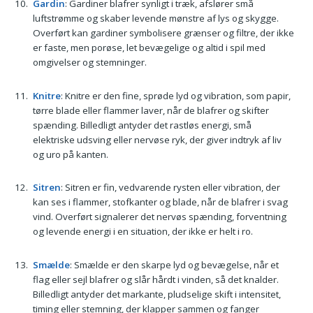
Gardin
: Gardiner blafrer synligt i træk, afslører små
luftstrømme og skaber levende mønstre af lys og skygge.
Overført kan gardiner symbolisere grænser og filtre, der ikke
er faste, men porøse, let bevægelige og altid i spil med
omgivelser og stemninger.
Knitre
: Knitre er den fine, sprøde lyd og vibration, som papir,
tørre blade eller flammer laver, når de blafrer og skifter
spænding. Billedligt antyder det rastløs energi, små
elektriske udsving eller nervøse ryk, der giver indtryk af liv
og uro på kanten.
Sitren
: Sitren er fin, vedvarende rysten eller vibration, der
kan ses i flammer, stofkanter og blade, når de blafrer i svag
vind. Overført signalerer det nervøs spænding, forventning
og levende energi i en situation, der ikke er helt i ro.
Smælde
: Smælde er den skarpe lyd og bevægelse, når et
flag eller sejl blafrer og slår hårdt i vinden, så det knalder.
Billedligt antyder det markante, pludselige skift i intensitet,
timing eller stemning, der klapper sammen og fanger