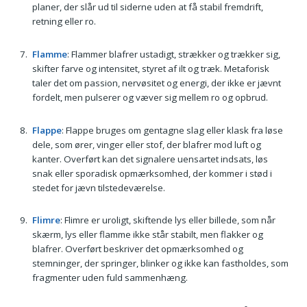
planer, der slår ud til siderne uden at få stabil fremdrift,
retning eller ro.
Flamme
: Flammer blafrer ustadigt, strækker og trækker sig,
skifter farve og intensitet, styret af ilt og træk. Metaforisk
taler det om passion, nervøsitet og energi, der ikke er jævnt
fordelt, men pulserer og væver sig mellem ro og opbrud.
Flappe
: Flappe bruges om gentagne slag eller klask fra løse
dele, som ører, vinger eller stof, der blafrer mod luft og
kanter. Overført kan det signalere uensartet indsats, løs
snak eller sporadisk opmærksomhed, der kommer i stød i
stedet for jævn tilstedeværelse.
Flimre
: Flimre er uroligt, skiftende lys eller billede, som når
skærm, lys eller flamme ikke står stabilt, men flakker og
blafrer. Overført beskriver det opmærksomhed og
stemninger, der springer, blinker og ikke kan fastholdes, som
fragmenter uden fuld sammenhæng.