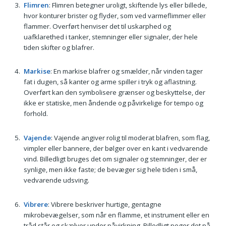
Flimren
: Flimren betegner uroligt, skiftende lys eller billede,
hvor konturer brister og flyder, som ved varmeflimmer eller
flammer. Overført henviser det til uskarphed og
uafklarethed i tanker, stemninger eller signaler, der hele
tiden skifter og blafrer.
Markise
: En markise blafrer og smælder, når vinden tager
fat i dugen, så kanter og arme spiller i tryk og aflastning.
Overført kan den symbolisere grænser og beskyttelse, der
ikke er statiske, men åndende og påvirkelige for tempo og
forhold.
Vajende
: Vajende angiver rolig til moderat blafren, som flag,
vimpler eller bannere, der bølger over en kant i vedvarende
vind. Billedligt bruges det om signaler og stemninger, der er
synlige, men ikke faste; de bevæger sig hele tiden i små,
vedvarende udsving.
Vibrere
: Vibrere beskriver hurtige, gentagne
mikrobevægelser, som når en flamme, et instrument eller en
tråd står og skælver under påvirkning. Billedligt peger det på