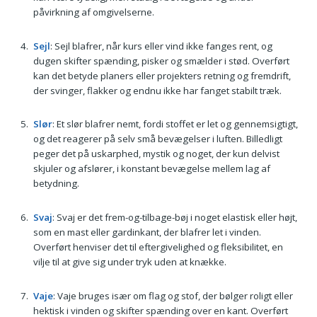
påvirkning af omgivelserne.
Sejl
: Sejl blafrer, når kurs eller vind ikke fanges rent, og
dugen skifter spænding, pisker og smælder i stød. Overført
kan det betyde planers eller projekters retning og fremdrift,
der svinger, flakker og endnu ikke har fanget stabilt træk.
Slør
: Et slør blafrer nemt, fordi stoffet er let og gennemsigtigt,
og det reagerer på selv små bevægelser i luften. Billedligt
peger det på uskarphed, mystik og noget, der kun delvist
skjuler og afslører, i konstant bevægelse mellem lag af
betydning.
Svaj
: Svaj er det frem-og-tilbage-bøj i noget elastisk eller højt,
som en mast eller gardinkant, der blafrer let i vinden.
Overført henviser det til eftergivelighed og fleksibilitet, en
vilje til at give sig under tryk uden at knække.
Vaje
: Vaje bruges især om flag og stof, der bølger roligt eller
hektisk i vinden og skifter spænding over en kant. Overført