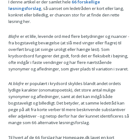
I denne artikel er der samlet hele
66 forskellige
løsningsforslag
, så uanset om ledetråden er kort eller lang,
konkret eller billedlig, er chancen stor for at finde den rette
løsning her.
Blafre
er et lille, levende ord med flere betydninger og nuancer -
fra bogstavelig bevægelse (at slå med vinger eller flagre) til
overført brug (at svinge uroligt eller hænge løst). Som
krydsordsord fungerer det godt, fordi det er fleksibelt i bøjning,
ofte indgår i faste vendinger og har flere nærtstående
synonymer og afledninger, som giver plads til variation i svaret.
At
blafre
er populært i krydsord skyldes blandt andet ordets
lydlige karakter (onomatopoetisk), det store antal mulige
synonymer og afledninger, samt at det kan indgå både
bogstaveligt og billedligt. Det betyder, at samme ledetråd kan
pege på alt fra korte verber til mere beskrivende substantiver
eller adjektiver - og netop derfor har der kunnet identificeres så
mange som 66 alternative løsningsforslag.
Til hvert af de 66 forslag har Homepage.dk lavet en kort