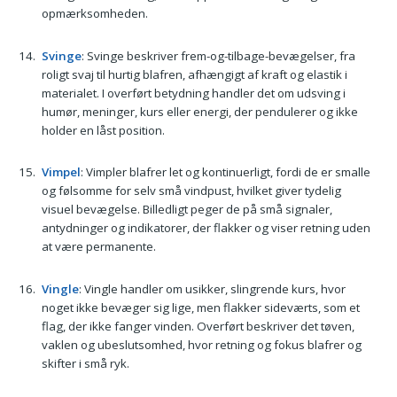
opmærksomheden.
Svinge
: Svinge beskriver frem-og-tilbage-bevægelser, fra
roligt svaj til hurtig blafren, afhængigt af kraft og elastik i
materialet. I overført betydning handler det om udsving i
humør, meninger, kurs eller energi, der pendulerer og ikke
holder en låst position.
Vimpel
: Vimpler blafrer let og kontinuerligt, fordi de er smalle
og følsomme for selv små vindpust, hvilket giver tydelig
visuel bevægelse. Billedligt peger de på små signaler,
antydninger og indikatorer, der flakker og viser retning uden
at være permanente.
Vingle
: Vingle handler om usikker, slingrende kurs, hvor
noget ikke bevæger sig lige, men flakker sideværts, som et
flag, der ikke fanger vinden. Overført beskriver det tøven,
vaklen og ubeslutsomhed, hvor retning og fokus blafrer og
skifter i små ryk.