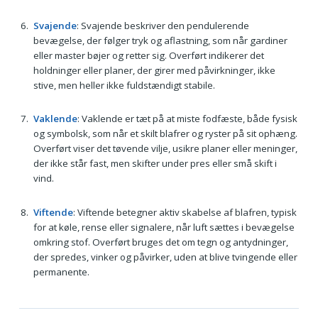
Svajende
: Svajende beskriver den pendulerende
bevægelse, der følger tryk og aflastning, som når gardiner
eller master bøjer og retter sig. Overført indikerer det
holdninger eller planer, der girer med påvirkninger, ikke
stive, men heller ikke fuldstændigt stabile.
Vaklende
: Vaklende er tæt på at miste fodfæste, både fysisk
og symbolsk, som når et skilt blafrer og ryster på sit ophæng.
Overført viser det tøvende vilje, usikre planer eller meninger,
der ikke står fast, men skifter under pres eller små skift i
vind.
Viftende
: Viftende betegner aktiv skabelse af blafren, typisk
for at køle, rense eller signalere, når luft sættes i bevægelse
omkring stof. Overført bruges det om tegn og antydninger,
der spredes, vinker og påvirker, uden at blive tvingende eller
permanente.