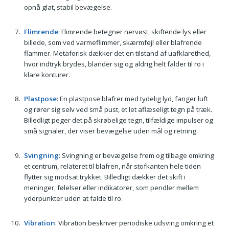
opnå glat, stabil bevægelse.
Flimrende
: Flimrende betegner nervøst, skiftende lys eller
billede, som ved varmeflimmer, skærmfejl eller blafrende
flammer. Metaforisk dækker det en tilstand af uafklarethed,
hvor indtryk brydes, blander sig og aldrig helt falder til ro i
klare konturer.
Plastpose
: En plastpose blafrer med tydelig lyd, fanger luft
og rører sig selv ved små pust, et let aflæseligt tegn på træk.
Billedligt peger det på skrøbelige tegn, tilfældige impulser og
små signaler, der viser bevægelse uden mål og retning.
Svingning
: Svingning er bevægelse frem og tilbage omkring
et centrum, relateret til blafren, når stofkanten hele tiden
flytter sig modsat trykket. Billedligt dækker det skift i
meninger, følelser eller indikatorer, som pendler mellem
yderpunkter uden at falde til ro.
Vibration
: Vibration beskriver periodiske udsving omkring et