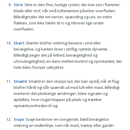
Sitre
: Sitre er den fine, hurtige rysten, der kan ses i flammer,
blade eller stof, når små luftstrømme påvirker overfladen.
Billedligt taler det om nerver, spænding og uro, en indre
flakken, som ikke falder til ro og vibrerer lige under
overfladen.
Skørt
: Skørter blafrer omkring benene i vind eller
bevægelse, og kanten lever i stoflig, rytmisk dynamik.
Billedligt peger det på lethed, bevægelighed og
uforudsigelighed, en dans mellem kontrol og spontanitet, der
hele tiden fornyer udtrykket.
Smæld
: Smæld er den skarpe lyd, der kan opstå, når et flag
blafrer hårdt og slår spændt ud mod luft eller mast. Billedligt
markerer det pludselige ændringer, klare signaler og
øjeblikke, hvor noget klapper på plads og trækker
opmærksomheden til sig.
Svaje
: Svaje beskriver en svingende, blød bevægelse
omkring en midterlinje, som når mast, trætop eller gardin