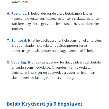
kommunen.
Restance
: Et beløb, der burde være betalt, men ikke er.
Kommunale restancer, huslejerestancer og skatterestancer
kan føre til rykkere, gebyrer eller inkasso, hvis beløbet ikke
indfries.
Sumtotal
: Et lidt højtideligt ord for hele summen eller totalen.
Bruges i akademiske tekster og årsrapporter for at
understrege, at alle poster nu er lagt sammen til ét beløb.
Vederlag
: Et juridisk præcist ord for det beløb én part betaler
en anden som modydelse. Anvendes i kontrakttekster,
aktionærerklæringer og bestyrelsesrapporter, hvor man
skelner mellem fast og variabelt vederlag.
Beløb Krydsord på 9 bogstaver