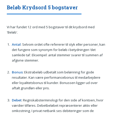
Beløb Krydsord 5 bogstaver
Vi har fundet 12 ord med 5 bogstaver til dit krydsord med
'Beløb'.
Antal
: Selvom ordet ofte refererer til styk eller personer, kan
det fungere som synonym for beløb i betydningen ‘det
samlede tal’. Eksempel: antal stemmer svarer til summen af
afgivne stemmer.
Bonus
: Ekstrabeløb udbetalt som belønning for gode
resultater. Kan være performancebonus til medarbejdere
eller loyalitetsbonus til kunder. Bonussen ligger ud over
aftalt grundløn eller pris.
Debet
: Regnskabsterminologi for den side af kontoen, hvor
værdier tilføres. Debetbeløbet repræsenterer aktiv eller
omkostning. I privat netbank ses debiteringer som de