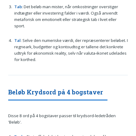
Tab
: Det beløb man mister, når omkostninger overstiger
indtægter eller investering falder i værdi. Også anvendt
metaforisk om emotionelt eller strategisk tab i livet eller
sport.
Tal
: Selve den numeriske værdi, der repræsenterer beløbet. I
regneark, budgetter og kontoudtog er tallene det konkrete
udtryk for økonomisk reality, selv når valuta-ikonet udelades
for korthed.
Beløb Krydsord på 4 bogstaver
Disse 8 ord på 4 bogstaver passer til krydsord-ledetråden
'Beløb'.