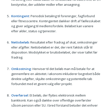
bestyrelse, der uddeler midler efter ansøgning.
Kontingent
: Periodisk betaling til foreninger, fagforbund
eller fitnesscentre. Kontingentet dækker drift af fællesskabet
og giver adgang til medlemsfordele. Beløbet kan variere
efter alder, status og tjenester.
Nettobeløb
: Resultatet efter fradrag af skat, omkostninger
eller afgifter. Nettobeløbet er det, der rent faktisk står til
disposition. Modstykket er bruttobeløbet, der viser tallet før
fradrag.
Omkostning
: Henviser til det beløb man må betale for at
gennemføre en aktivitet. I økonomi inkluderer begrebet både
direkte udgifter, skjulte omkostninger og potentielle tab
forbundet med et givent valg eller projekt.
Overførsel
: Et beløb, der flyttes elektronisk mellem
bankkonti. Kan også dække over offentlige overførsler
såsom pension eller SU. I bred forstand betyder det enhver