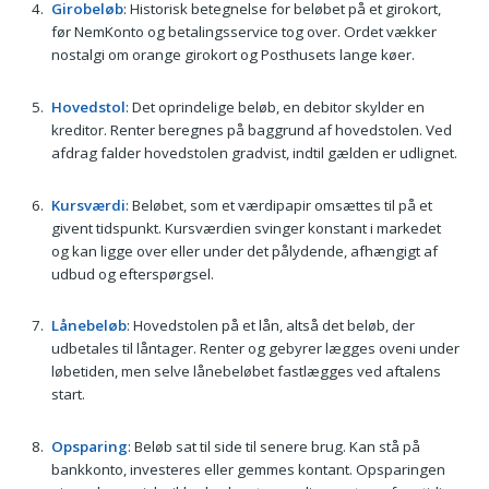
Girobeløb
: Historisk betegnelse for beløbet på et girokort,
før NemKonto og betalingsservice tog over. Ordet vækker
nostalgi om orange girokort og Posthusets lange køer.
Hovedstol
: Det oprindelige beløb, en debitor skylder en
kreditor. Renter beregnes på baggrund af hovedstolen. Ved
afdrag falder hovedstolen gradvist, indtil gælden er udlignet.
Kursværdi
: Beløbet, som et værdipapir omsættes til på et
givent tidspunkt. Kursværdien svinger konstant i markedet
og kan ligge over eller under det pålydende, afhængigt af
udbud og efterspørgsel.
Lånebeløb
: Hovedstolen på et lån, altså det beløb, der
udbetales til låntager. Renter og gebyrer lægges oveni under
løbetiden, men selve lånebeløbet fastlægges ved aftalens
start.
Opsparing
: Beløb sat til side til senere brug. Kan stå på
bankkonto, investeres eller gemmes kontant. Opsparingen