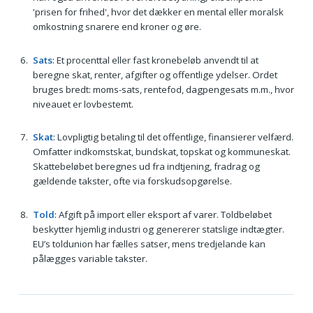
'prisen for frihed', hvor det dækker en mental eller moralsk
omkostning snarere end kroner og øre.
Sats
: Et procenttal eller fast kronebeløb anvendt til at
beregne skat, renter, afgifter og offentlige ydelser. Ordet
bruges bredt: moms-sats, rentefod, dagpengesats m.m., hvor
niveauet er lovbestemt.
Skat
: Lovpligtig betaling til det offentlige, finansierer velfærd.
Omfatter indkomstskat, bundskat, topskat og kommuneskat.
Skattebeløbet beregnes ud fra indtjening, fradrag og
gældende takster, ofte via forskudsopgørelse.
Told
: Afgift på import eller eksport af varer. Toldbeløbet
beskytter hjemlig industri og genererer statslige indtægter.
EU’s toldunion har fælles satser, mens tredjelande kan
pålægges variable takster.