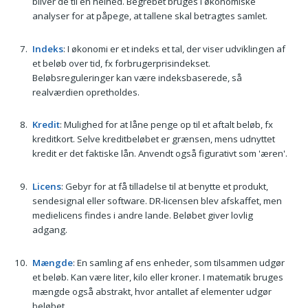
bliver de til en helhed. Begrebet bruges i økonomiske
analyser for at påpege, at tallene skal betragtes samlet.
Indeks
: I økonomi er et indeks et tal, der viser udviklingen af
et beløb over tid, fx forbrugerprisindekset.
Beløbsreguleringer kan være indeksbaserede, så
realværdien opretholdes.
Kredit
: Mulighed for at låne penge op til et aftalt beløb, fx
kreditkort. Selve kreditbeløbet er grænsen, mens udnyttet
kredit er det faktiske lån. Anvendt også figurativt som 'æren'.
Licens
: Gebyr for at få tilladelse til at benytte et produkt,
sendesignal eller software. DR-licensen blev afskaffet, men
medielicens findes i andre lande. Beløbet giver lovlig
adgang.
Mængde
: En samling af ens enheder, som tilsammen udgør
et beløb. Kan være liter, kilo eller kroner. I matematik bruges
mængde også abstrakt, hvor antallet af elementer udgør
beløbet.