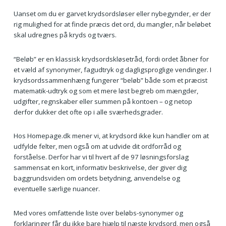
Uanset om du er garvet krydsordsløser eller nybegynder, er der
rig mulighed for at finde præcis det ord, du mangler, når beløbet
skal udregnes på kryds og tværs.
“Beløb” er en klassisk krydsordskløsetråd, fordi ordet åbner for
et væld af synonymer, fagudtryk og dagligsproglige vendinger. I
krydsordssammenhæng fungerer “beløb” både som et præcist
matematik-udtryk og som et mere løst begreb om mængder,
udgifter, regnskaber eller summen på kontoen – og netop
derfor dukker det ofte op i alle sværhedsgrader.
Hos Homepage.dk mener vi, at krydsord ikke kun handler om at
udfylde felter, men også om at udvide dit ordforråd og
forståelse. Derfor har vi til hvert af de 97 løsningsforslag
sammensat en kort, informativ beskrivelse, der giver dig
baggrundsviden om ordets betydning, anvendelse og
eventuelle særlige nuancer.
Med vores omfattende liste over beløbs-synonymer og
forklaringer får du ikke bare hjælp til næste krydsord, men også