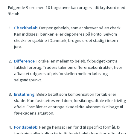
Følgende 9 ord med 10 bogstaver kan bruges i dit krydsord med
'Beløb'.
Checkbeløb
: Det pengebeløb, som er skrevet på en check.
Kan indløses i banken eller deponeres på konto. Selvom
checks er sjældne i Danmark, bruges ordet stadig i intern
jura.
Difference
: Forskellen mellem to beløb, fx budget kontra
faktisk forbrug. Traders taler om differencekontrakter, hvor
afkastet udgøres af prisforskellen mellem købs- og
salgstidspunkt.
Erstatning
: Beløb betalt som kompensation for tab eller
skade. Kan fastsættes ved dom, forsikringsaftale eller frivillig
aftale. Formålet er at bringe skadelidte økonomisk tilbage til
før-skadens situation.
Fondsbeløb
: Penge hensat i en fond til specifikt formål, fx
forskning eller kulturstøtte. Et fondsbeløb forvaltes ofte af en