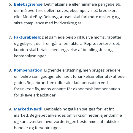
Beløbsgrænse
: Det maksimale eller minimale pengebeløb,
der må overføres eller hæves, eksempelvis på kreditkort
eller MobilePay. Beløbsgrænser skal forhindre misbrug og
sikre compliance med hvidvaskregler.
Fakturabeløb
: Det samlede beløb inklusive moms, rabatter
og gebyrer, der fremgår af en faktura. Repræsenterer det,
kunden skal betale, med angivelse af betalingsfrist og
kontooplysninger.
Kompensation
: Lignende erstatning, men bruges bredere
om beløb som godtgør ulemper, forsinkelser eller afskaffede
goder. Rejsebranchen udbetaler kompensation ved
forsinkede fly, mens ansatte får økonomisk kompensation
for skæve arbejdstider.
Markedsværdi
: Det beløb noget kan sælges for i et frit
marked. Begrebet anvendes om virksomheder, ejendomme
og kunstværker, hvor vurderingen bestemmes af faktiske
handler og forventninger.