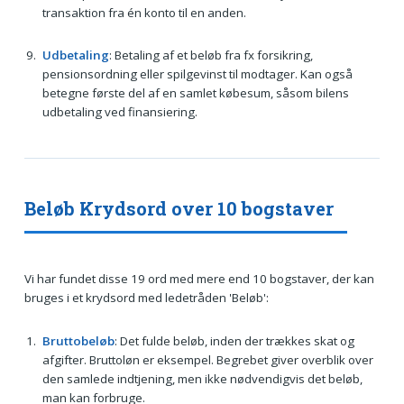
transaktion fra én konto til en anden.
Udbetaling
: Betaling af et beløb fra fx forsikring,
pensionsordning eller spilgevinst til modtager. Kan også
betegne første del af en samlet købesum, såsom bilens
udbetaling ved finansiering.
Beløb Krydsord over 10 bogstaver
Vi har fundet disse 19 ord med mere end 10 bogstaver, der kan
bruges i et krydsord med ledetråden 'Beløb':
Bruttobeløb
: Det fulde beløb, inden der trækkes skat og
afgifter. Bruttoløn er eksempel. Begrebet giver overblik over
den samlede indtjening, men ikke nødvendigvis det beløb,
man kan forbruge.