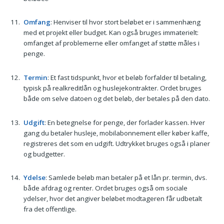
Omfang
: Henviser til hvor stort beløbet er i sammenhæng
med et projekt eller budget. Kan også bruges immaterielt:
omfanget af problemerne eller omfanget af støtte måles i
penge.
Termin
: Et fast tidspunkt, hvor et beløb forfalder til betaling,
typisk på realkreditlån og huslejekontrakter. Ordet bruges
både om selve datoen og det beløb, der betales på den dato.
Udgift
: En betegnelse for penge, der forlader kassen. Hver
gang du betaler husleje, mobilabonnement eller køber kaffe,
registreres det som en udgift. Udtrykket bruges også i planer
og budgetter.
Ydelse
: Samlede beløb man betaler på et lån pr. termin, dvs.
både afdrag og renter. Ordet bruges også om sociale
ydelser, hvor det angiver beløbet modtageren får udbetalt
fra det offentlige.